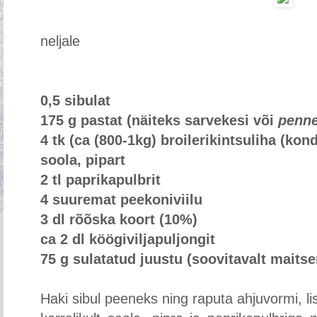
neljale
0,5 sibulat
175 g pastat (näiteks sarvekesi või
penne
4 tk (ca (800-1kg) broilerikintsuliha (kon
soola, pipart
2 tl paprikapulbrit
4 suuremat peekoniviilu
3 dl rõõska koort (10%)
ca 2 dl köögiviljapuljongit
75 g sulatatud juustu (soovitavalt maits
Haki sibul peeneks ning raputa ahjuvormi, lis