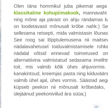
Olen täna hommikul juba pikemat aega ko
klassikaline kohupiimakook
,
mannavaht 
ning mõne aja pärast on ahju rändamas ka
on loodetavasti mõnusalt krõbe nahk:) Se
sellesama retsepti, mida valmistasin lõuna
See roog sai lõpptulemusena nii maitsev
nädalavahetusel toiduvalmistamisele rohke
nädalal võtsid erinevad toimetused 
alternatiivina valmistatud sedasama imelih
toit, mis valmib kõik ühes ahjuvormis
kanakintsud, kreemjas pasta ning kiiduväärse
valmib ühel ajal, ühes vormis. Säästad aega
küpseb peekon nii mõnusalt krõbedaks, 
ülejäänud peekoniviilud ära süüa;)