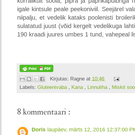
korralikult soola, pipra ja paprikapulbriga
igale kintsule peale peekoniviil. Seejärel va
niipalju, et vedelik kataks poolenisti broiler
sulatatud juust (võid kergelt vedelikuga lah
190 kraadi juures umbes 1 tund, vahepeal lis
Kirjutas:
Ragne
at
10:46
Labels:
Gluteenivaba
,
Kana
,
Linnuliha
,
Miskit soo
8 kommentaari :
Doris
laupäev, märts 12, 2016 12:37:00 P