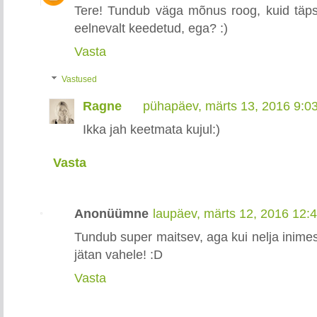
Tere! Tundub väga mõnus roog, kuid täps
eelnevalt keedetud, ega? :)
Vasta
Vastused
Ragne
pühapäev, märts 13, 2016 9:0
Ikka jah keetmata kujul:)
Vasta
Anonüümne
laupäev, märts 12, 2016 12:
Tundub super maitsev, aga kui nelja inimese
jätan vahele! :D
Vasta