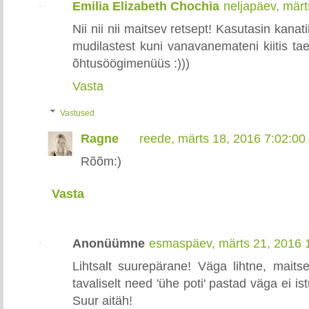
Emilia Elizabeth Chochia
neljapäev, mär
Nii nii nii maitsev retsept! Kasutasin kanati
mudilastest kuni vanavanemateni kiitis ta
õhtusöögimenüüs :)))
Vasta
Vastused
Ragne
reede, märts 18, 2016 7:02:0
Rõõm:)
Vasta
Anonüümne
esmaspäev, märts 21, 2016 
Lihtsalt suurepärane! Väga lihtne, maits
tavaliselt need 'ühe poti' pastad väga ei ist
Suur aitäh!