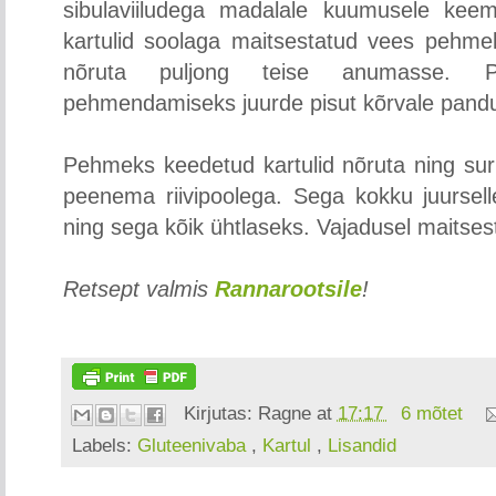
sibulaviiludega madalale kuumusele keem
kartulid soolaga maitsestatud vees pehmek
nõruta puljong teise anumasse. Pür
pehmendamiseks juurde pisut kõrvale pandud
Pehmeks keedetud kartulid nõruta ning suru ne
peenema riivipoolega. Sega kokku juursell
ning sega kõik ühtlaseks. Vajadusel maitses
Retsept valmis
Rannarootsile
!
Kirjutas:
Ragne
at
17:17
6 mõtet
Labels:
Gluteenivaba
,
Kartul
,
Lisandid