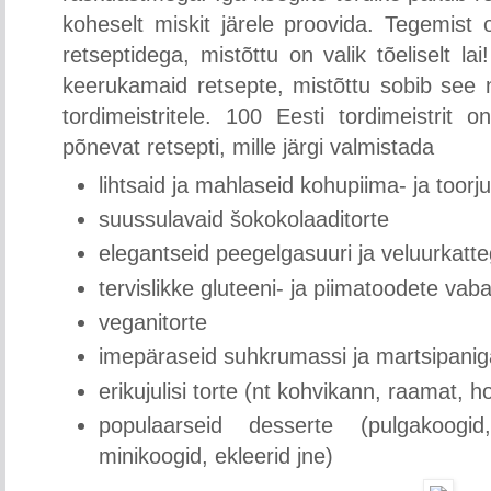
koheselt miskit järele proovida. Tegemist 
retseptidega, mistõttu on valik tõeliselt l
keerukamaid retsepte, mistõttu sobib see n
tordimeistritele. 100 Eesti tordimeistrit
põnevat retsepti, mille järgi valmistada
lihtsaid ja mahlaseid kohupiima- ja toorj
suussulavaid šokokolaaditorte
elegantseid peegelgasuuri ja veluurkatt
tervislikke gluteeni- ja piimatoodete vaba
veganitorte
imepäraseid suhkrumassi ja martsipanig
erikujulisi torte (nt kohvikann, raamat, h
populaarseid desserte (pulgakoogid,
minikoogid, ekleerid jne)