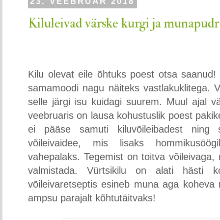
23. VEEBRUAR 2018
Kiluleivad värske kurgi ja munapud
Kilu olevat eile õhtuks poest otsa saanud! 
samamoodi nagu näiteks vastlakuklitega. V
selle järgi isu kuidagi suurem. Muul ajal v
veebruaris on lausa kohustuslik poest paki
ei pääse samuti kiluvõileibadest ning
võileivaidee, mis lisaks hommikusöögi
vahepalaks. Tegemist on toitva võileivaga, 
valmistada. Vürtsikilu on alati hästi
võileivaretseptis esineb muna aga kohev
ampsu parajalt kõhtutäitvaks!