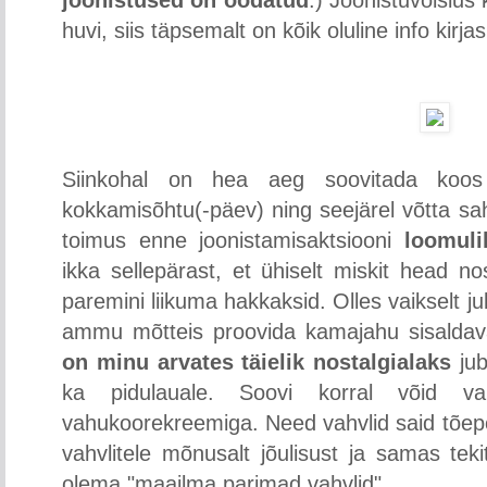
joonistused on oodatud
:) Joonistuvõislus
huvi, siis täpsemalt on kõik oluline info kirjas
Siinkohal on hea aeg soovitada koos
kokkamisõhtu(-päev) ning seejärel võtta saht
toimus enne joonistamisaktsiooni
loomulik
ikka sellepärast, et ühiselt miskit head n
paremini liikuma hakkaksid. Olles vaikselt jub
ammu mõtteis proovida kamajahu sisaldav
on minu arvates täielik nostalgialaks
jub
ka pidulauale. Soovi korral võid vahv
vahukoorekreemiga. Need vahvlid said tõe
vahvlitele mõnusalt jõulisust ja samas tek
olema "maailma parimad vahvlid"...