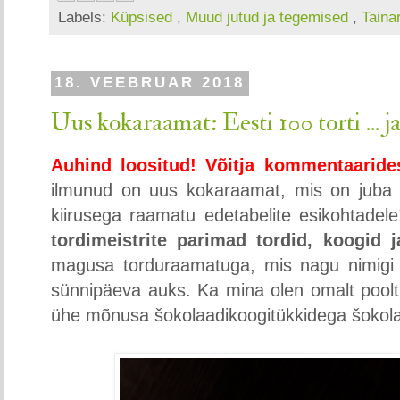
Labels:
Küpsised
,
Muud jutud ja tegemised
,
Taina
18. VEEBRUAR 2018
Uus kokaraamat: Eesti 100 torti ... j
Auhind loositud! Võitja kommentaaride
ilmunud on uus kokaraamat, mis on juba 
kiirusega raamatu edetabelite esikohtadel
tordimeistrite parimad tordid, koogi
magusa torduraamatuga, mis nagu nimigi 
sünnipäeva auks. Ka mina olen omalt pool
ühe mõnusa šokolaadikoogitükkidega šokolaa