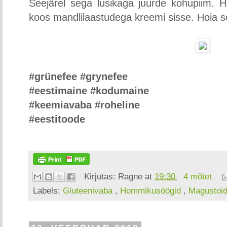
Seejärel sega lusikaga juurde kohupiim. H
koos mandlilaastudega kreemi sisse. Hoia s
#grünefee #grynefee
#eestimaine #kodumaine
#keemiavaba #roheline
#eestitoode
Kirjutas:
Ragne
at
19:30
4 mõtet
Labels:
Gluteenivaba
,
Hommikusöögid
,
Magustoi