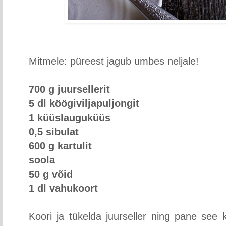
Mitmele: püreest jagub umbes neljale!
700 g juursellerit
5 dl köögiviljapuljongit
1 küüslauguküüs
0,5 sibulat
600 g kartulit
soola
50 g võid
1 dl vahukoort
Koori ja tükelda juurseller ning pane see 