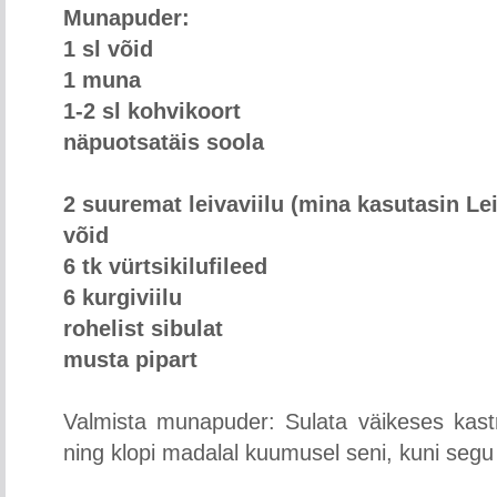
Munapuder:
1 sl võid
1 muna
1-2 sl kohvikoort
näpuotsatäis soola
2 suuremat leivaviilu (mina kasutasin Le
võid
6 tk vürtsikilufileed
6 kurgiviilu
rohelist sibulat
musta pipart
Valmista munapuder: Sulata väikeses kastru
ning klopi madalal kuumusel seni, kuni seg