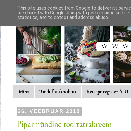
This site uses cookies from Google to deliver its servi
are shared with Google along with performance and secu
statistics, and to detect and address abuse.
Mina
Toidufotokoolitus
Retseptiregister A-Ü
26. VEEBRUAR 2018
Piparmündine toortatrakreem