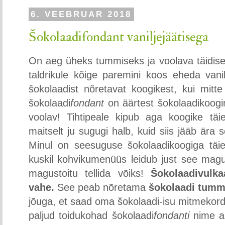
6. VEEBRUAR 2018
Šokolaadifondant vaniljejäätisega
On aeg üheks tummiseks ja voolava täidise
taldrikule kõige paremini koos eheda vanilj
šokolaadist nõretavat koogikest, kui mitte
šokolaadi
fondant
on äärtest šokolaadikoogin
voolav! Tihtipeale kipub aga koogike täie
maitselt ju sugugi halb, kuid siis jääb ära
Minul on seesuguse šokolaadikoogiga täie
kuskil kohvikumenüüs leidub just see magustoi
magustoitu tellida võiks!
Šokolaadivulka
vahe.
See peab nõretama
šokolaadi tumm
jõuga, et saad oma šokolaadi-isu mitmekord
paljud toidukohad šokolaadi
fondanti
nime al