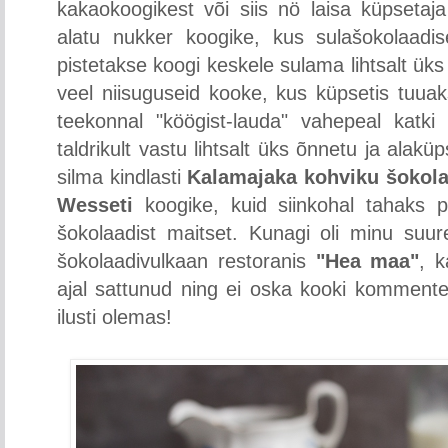
kakaokoogikest või siis nö laisa küpsetaj
alatu nukker koogike, kus sulašokolaadis
pistetakse koogi keskele sulama lihtsalt üks
veel niisuguseid kooke, kus küpsetis tuua
teekonnal "köögist-lauda" vahepeal katki 
taldrikult vastu lihtsalt üks õnnetu ja alakü
silma kindlasti
Kalamajaka kohviku šokola
Wesseti
koogike, kuid siinkohal tahaks p
šokolaadist maitset. Kunagi oli minu suur
šokolaadivulkaan restoranis
"Hea maa"
, k
ajal sattunud ning ei oska kooki komment
ilusti olemas!