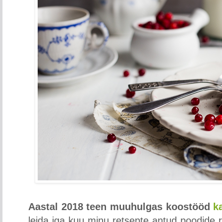
Aastal 2018 teen muuhulgas koostööd
ka
leida iga kuu minu retsepte antud poodide ret