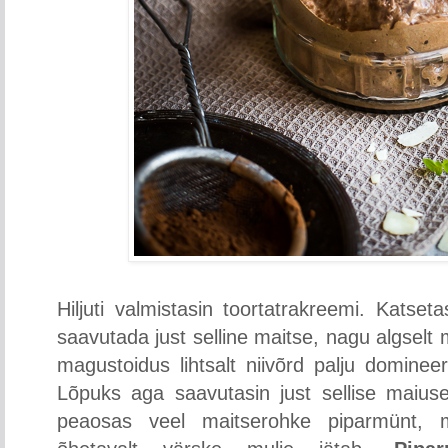
Hiljuti valmistasin toortatrakreemi. Katset
saavutada just selline maitse, nagu algselt m
magustoidus lihtsalt niivõrd palju domineer
Lõpuks aga saavutasin just sellise maiuse
peaosas veel maitserohke piparmünt, m