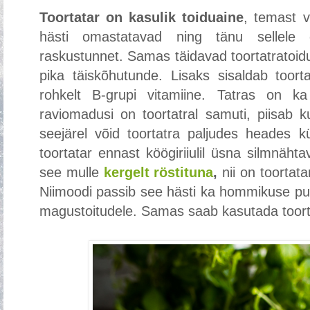
Toortatar on kasulik toiduaine
, temast v
hästi omastatavad ning tänu sellele 
raskustunnet. Samas täidavad toortatratoid
pika täiskõhutunde. Lisaks sisaldab toorta
rohkelt B-grupi vitamiine. Tatras on ka
raviomadusi on toortatral samuti, piisab 
seejärel võid toortatra paljudes heades 
toortatar ennast köögiriiulil üsna silmnäh
see mulle
kergelt röstituna
,
nii on toortat
Niimoodi passib see hästi ka hommikuse pud
magustoitudele. Samas saab kasutada toortata