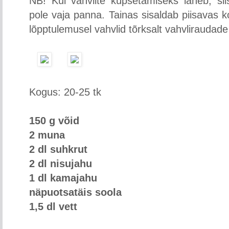
NB! Kui vahvlite küpsetamiseks läheb, sii
pole vaja panna. Tainas sisaldab piisavas k
lõpptulemusel vahvlid tõrksalt vahvliraudade 
Kogus: 20-25 tk
150 g võid
2 muna
2 dl suhkrut
2 dl nisujahu
1 dl kamajahu
näpuotsatäis soola
1,5 dl vett