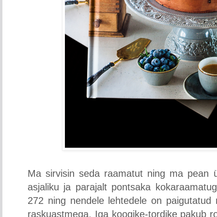
Ma sirvisin seda raamatut ning ma pean 
asjaliku ja parajalt pontsaka kokaraamatu
272 ning nendele lehtedele on paigutatud 
raskuastmega. Iga koogike-tordike pakub roh