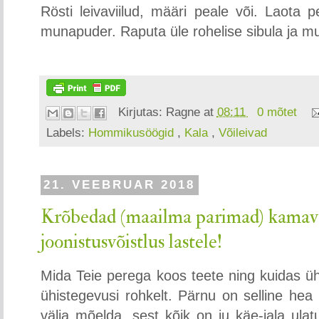
Rösti leivaviilud, määri peale või. Laota pea
munapuder. Raputa üle rohelise sibula ja mu
Kirjutas:
Ragne
at
08:11
0 mõtet
Labels:
Hommikusöögid
,
Kala
,
Võileivad
21. VEEBRUAR 2018
Krõbedad (maailma parimad) kamav
joonistusvõistlus lastele!
Mida Teie perega koos teete ning kuidas üh
ühistegevusi rohkelt. Pärnu on selline hea
välja mõelda, sest kõik on ju käe-jala ula