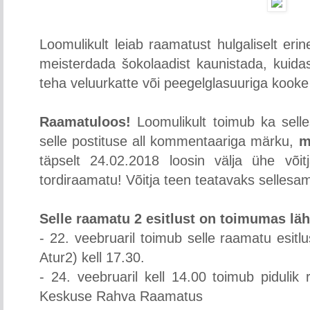
Loomulikult leiab raamatust hulgaliselt erin
meisterdada šokolaadist kaunistada, kuidas
teha veluurkatte või peegelglasuuriga kooke 
Raamatuloos!
Loomulikult toimub ka sell
selle postituse all kommentaariga märku,
m
täpselt 24.02.2018 loosin välja ühe või
tordiraamatu! Võitja teen teatavaks sellesam
Selle raamatu 2 esitlust on toimumas lä
- 22. veebruaril toimub selle raamatu esi
Atur2) kell 17.30.
- 24. veebruaril kell 14.00 toimub pidulik 
Keskuse Rahva Raamatus