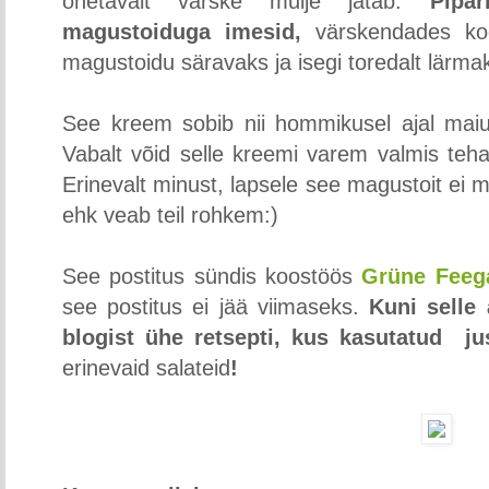
õhetavalt värske mulje jätab.
Pipa
magustoiduga imesid,
värskendades ko
magustoidu säravaks ja isegi toredalt lärma
See kreem sobib nii hommikusel ajal mai
Vabalt võid selle kreemi varem valmis teha,
Erinevalt minust, lapsele see magustoit ei m
ehk veab teil rohkem:)
See postitus sündis koostöös
Grüne Feeg
see postitus ei jää viimaseks.
Kuni selle 
blogist ühe retsepti, kus kasutatud j
erinevaid salateid
!