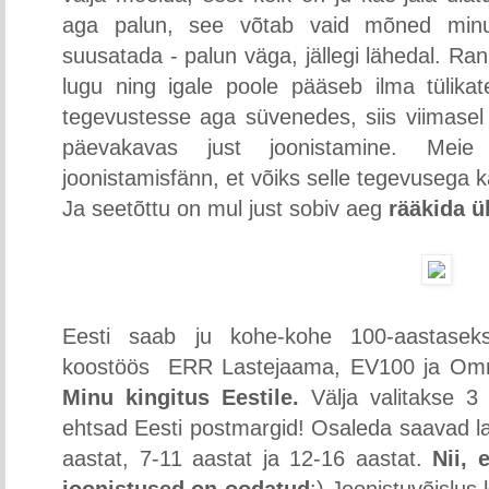
aga palun, see võtab vaid mõned minut
suusatada - palun väga, jällegi lähedal. R
lugu ning igale poole pääseb ilma tülikat
tegevustesse aga süvenedes, siis viimasel a
päevakavas just joonistamine. Meie pi
joonistamisfänn, et võiks selle tegevusega 
Ja seetõttu on mul just sobiv aeg
rääkida üh
Eesti saab ju kohe-kohe 100-aastasek
koostöös ERR Lastejaama, EV100 ja Om
Minu kingitus Eestile.
Välja valitakse 3
ehtsad Eesti postmargid! Osaleda saavad 
aastat, 7-11 aastat ja 12-16 aastat.
Nii, 