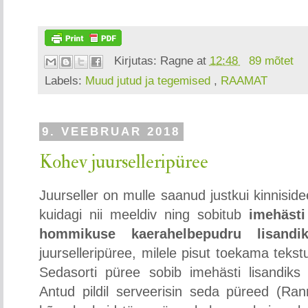
Kirjutas:
Ragne
at
12:48
89 mõtet
Labels:
Muud jutud ja tegemised
,
RAAMAT
9. VEEBRUAR 2018
Kohev juurselleripüree
Juurseller on mulle saanud justkui kinniside
kuidagi nii meeldiv ning sobitub
imehästi
hommikuse kaerahelbepudru lisand
juurselleripüree, milele pisut toekama tekstu
Sedasorti püree sobib imehästi lisandik
Antud pildil serveerisin seda püreed (Ran