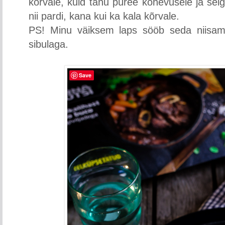
kõrvale, kuid tänu püree kohevusele ja sel
nii pardi, kana kui ka kala kõrvale.
PS! Minu väiksem laps sööb seda niisama
sibulaga.
Save