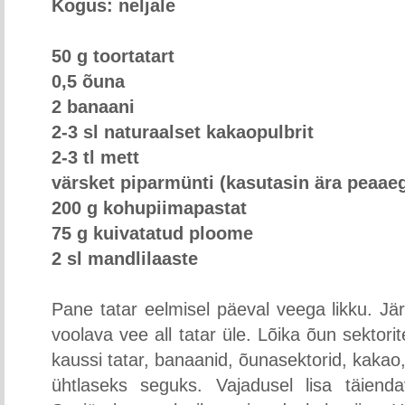
Kogus: neljale
50 g toortatart
0,5 õuna
2 banaani
2-3 sl naturaalset kakaopulbrit
2-3 tl mett
värsket piparmünti (kasutasin ära peaaeg
200 g kohupiimapastat
75 g kuivatatud ploome
2 sl mandlilaaste
Pane tatar eelmisel päeval veega likku. Jä
voolava vee all tatar üle. Lõika õun sekto
kaussi tatar, banaanid, õunasektorid, kakao
ühtlaseks seguks. Vajadusel lisa täien