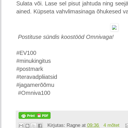
Sulata või. Lase sel pisut jahtuda ning seej
ained. Küpseta vahvlimasinaga õhukesed va
Postituse sündis koostööd Omnivaga!
#EV100
#minukingitus
#postmark
#teravadpliiatsid
#jagamerõõmu
#Omniva100
Kirjutas:
Ragne
at
09:36
4 mõtet