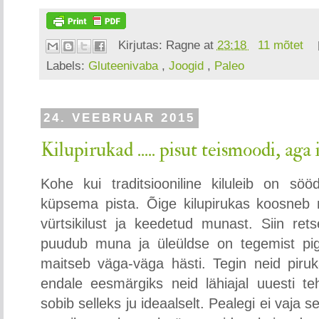
Kirjutas:
Ragne
at
23:18
11 mõtet
Labels:
Gluteenivaba
,
Joogid
,
Paleo
24. VEEBRUAR 2015
Kilupirukad ..... pisut teismoodi, aga
Kohe kui traditsiooniline kiluleib on s
küpsema pista. Õige kilupirukas koosneb 
vürtsikilust ja keedetud munast. Siin ret
puudub muna ja üleüldse on tegemist pig
maitseb väga-väga hästi. Tegin neid piruk
endale eesmärgiks neid lähiajal uuesti t
sobib selleks ju ideaalselt. Pealegi ei vaja s