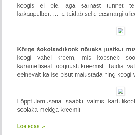
koogis ei ole, aga sarnast tunnet teki
kakaopulber..... ja täidab selle eesmärgi üli
Kõrge šokolaadikook nõuaks justkui mis
koogi vahel kreem, mis koosneb sool
karamellisest toorjuustukreemist. Täidist va
eelnevalt ka ise pisut maiustada ning koogi 
Lõpptulemusena saabki valmis kartulikoo
soolaka mekiga kreemi!
Loe edasi »