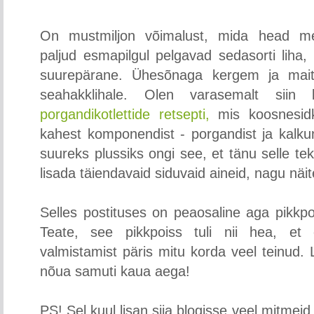
On mustmiljon võimalust, mida head meis
paljud esmapilgul pelgavad sedasorti liha, 
suurepärane. Ühesõnaga kergem ja maitsv
seahakklihale. Olen varasemalt siin
porgandikotlettide retsepti,
mis koosnesidki
kahest komponendist - porgandist ja kalkun
suureks plussiks ongi see, et tänu selle tek
lisada täiendavaid siduvaid aineid, nagu näite
Selles postituses on peaosaline aga pikkpoi
Teate, see pikkpoiss tuli nii hea, et
valmistamist päris mitu korda veel teinud. L
nõua samuti kaua aega!
PS! Sel kuul lisan siia blogisse veel mitmeid