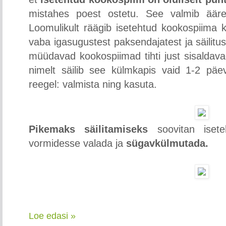
mistahes poest ostetu. See valmib ääretu
Loomulikult räägib isetehtud kookospiima 
vaba igasugustest paksendajatest ja säilitu
müüdavad kookospiimad tihti just sisaldavad
nimelt säilib see külmkapis vaid 1-2 päev
reegel: valmista ning kasuta.
Pikemaks säilitamiseks
soovitan isete
vormidesse valada ja
sügavkülmutada.
Loe edasi »