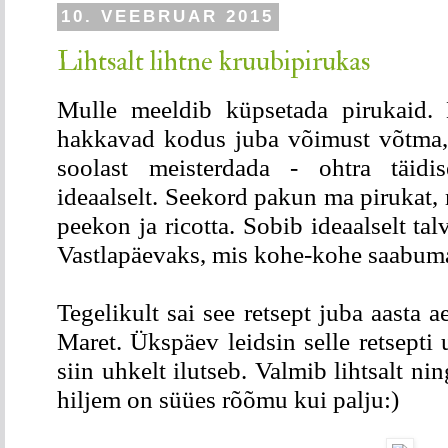
10. VEEBRUAR 2015
Lihtsalt lihtne kruubipirukas
Mulle meeldib küpsetada pirukaid.
hakkavad kodus juba võimust võtma, 
soolast meisterdada - ohtra täidi
ideaalselt. Seekord pakun ma pirukat, 
peekon ja ricotta. Sobib ideaalselt ta
Vastlapäevaks, mis kohe-kohe saabum
Tegelikult sai see retsept juba aasta a
Maret. Ükspäev leidsin selle retsepti 
siin uhkelt ilutseb. Valmib lihtsalt ni
hiljem on süües rõõmu kui palju:)