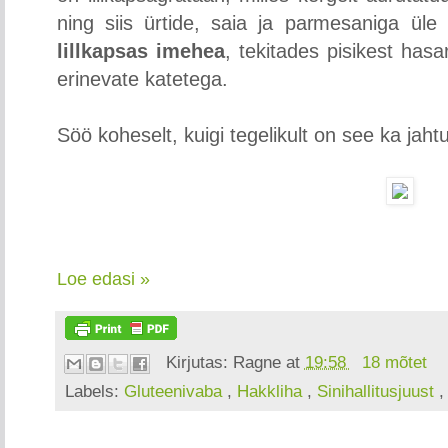
ning siis ürtide, saia ja parmesaniga ül
lillkapsas imehea
, tekitades pisikest hasa
erinevate katetega.
Söö koheselt, kuigi tegelikult on see ka ja
Loe edasi »
Kirjutas:
Ragne
at
19:58
18 mõtet
Labels:
Gluteenivaba
,
Hakkliha
,
Sinihallitusjuust