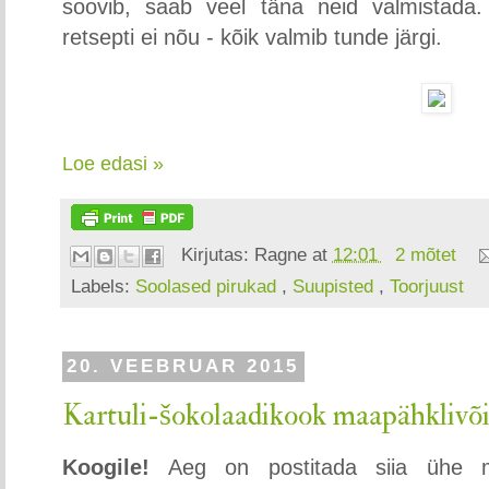
soovib, saab veel täna neid valmistada. Ü
retsepti ei nõu - kõik valmib tunde järgi.
Loe edasi »
Kirjutas:
Ragne
at
12:01
2 mõtet
Labels:
Soolased pirukad
,
Suupisted
,
Toorjuust
20. VEEBRUAR 2015
Kartuli-šokolaadikook maapähklivõ
Koogile!
Aeg on postitada siia ühe m