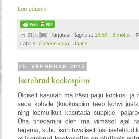
Loe edasi »
Kirjutas:
Ragne
at
18:58
6 mõtet
Labels:
Gluteenivaba
,
Jäätis
25. VEEBRUAR 2015
Isetehtud kookospiim
Üldiselt kasutan ma hästi palju kookos- ja 
seda kohvile (kookospiim teeb kohvi justk
ning loomulikult kasutada suppide, pajaro
Üha tihedamini olen ma viimasel ajal h
tegema, kuhu lisan tavaliselt just isetehtu
et
isetehtud kookospiim on oluliselt pu