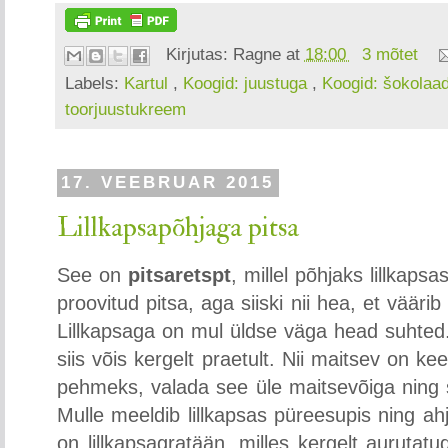
Kirjutas:
Ragne
at
18:00
3 mõtet
Labels:
Kartul
,
Koogid: juustuga
,
Koogid: šokolaa
toorjuustukreem
17. VEEBRUAR 2015
Lillkapsapõhjaga pitsa
See on
pitsaretspt
, millel põhjaks lillkapsa
proovitud pitsa, aga siiski nii hea, et väärib
Lillkapsaga on mul üldse väga head suhted.
siis võis kergelt praetult. Nii maitsev on ke
pehmeks, valada see üle maitsevõiga ning s
Mulle meeldib lillkapsas püreesupis ning a
on lillkapsagratään, milles kergelt aurutatu