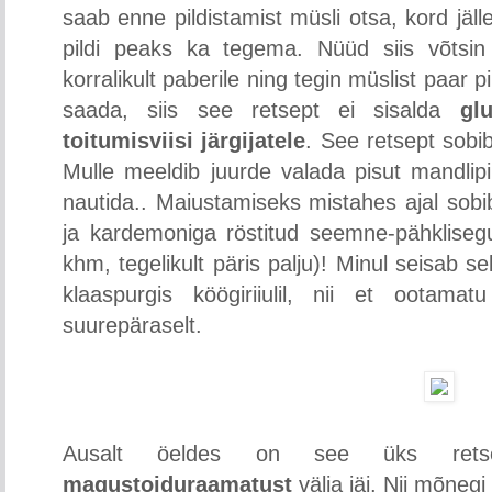
saab enne pildistamist müsli otsa, kord jälle
pildi peaks ka tegema. Nüüd siis võtsin a
korralikult paberile ning tegin müslist paar pi
saada, siis see retsept ei sisalda
glu
toitumisviisi järgijatele
. See retsept sobi
Mulle meeldib juurde valada pisut mandlipi
nautida.. Maiustamiseks mistahes ajal sobi
ja kardemoniga röstitud seemne-pähklisegu
khm, tegelikult päris palju)! Minul seisab sel
klaaspurgis köögiriiulil, nii et ootam
suurepäraselt.
Ausalt öeldes on see üks rets
magustoiduraamatust
välja jäi. Nii mõneg