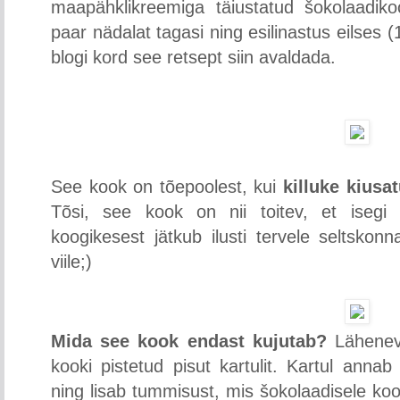
maapähklikreemiga täiustatud šokolaadiko
paar nädalat tagasi ning esilinastus eilses
blogi kord see retsept siin avaldada.
See kook on tõepoolest, kui
killuke kiusat
Tõsi, see kook on nii toitev, et isegi
koogikesest jätkub ilusti tervele seltsko
viile;)
Mida see kook endast kujutab?
Läheneva
kooki pistetud pisut kartulit. Kartul annab
ning lisab tummisust, mis šokolaadisele koogi