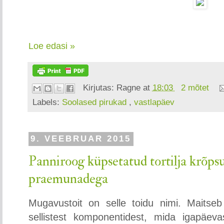
Loe edasi »
Kirjutas:
Ragne
at
18:03
2 mõtet
Labels:
Soolased pirukad
,
vastlapäev
9. VEEBRUAR 2015
Panniroog küpsetatud tortilja krõpsu
praemunadega
Mugavustoit on selle toidu nimi. Maitseb
sellistest komponentidest, mida igapäev