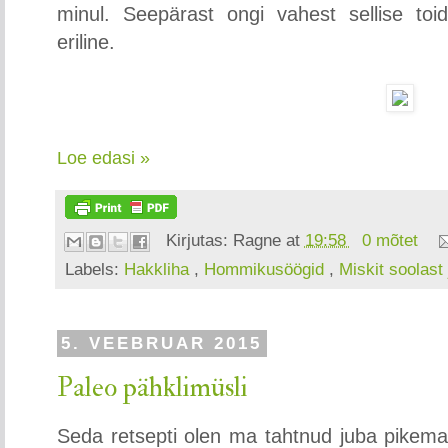
minul. Seepärast ongi vahest sellise to
eriline.
Loe edasi »
Kirjutas:
Ragne
at
19:58
0 mõtet
Labels:
Hakkliha
,
Hommikusöögid
,
Miskit soolast
5. VEEBRUAR 2015
Paleo pähklimüsli
Seda retsepti olen ma tahtnud juba pikemat