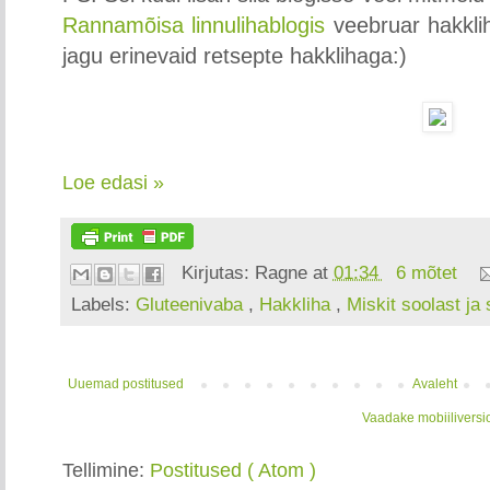
Rannamõisa linnulihablogis
veebruar hakkli
jagu erinevaid retsepte hakklihaga:)
Loe edasi »
Kirjutas:
Ragne
at
01:34
6 mõtet
Labels:
Gluteenivaba
,
Hakkliha
,
Miskit soolast ja
Uuemad postitused
Avaleht
Vaadake mobiiliversi
Tellimine:
Postitused ( Atom )