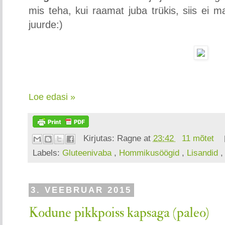
mis teha, kui raamat juba trükis, siis ei m
juurde:)
Loe edasi »
Kirjutas:
Ragne
at
23:42
11 mõtet
Labels:
Gluteenivaba
,
Hommikusöögid
,
Lisandid
3. VEEBRUAR 2015
Kodune pikkpoiss kapsaga (paleo)