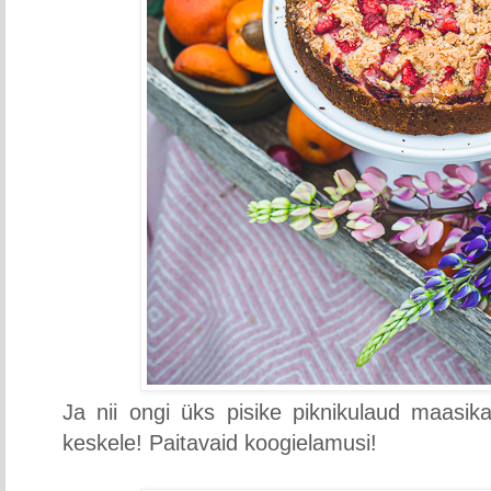
Ja nii ongi üks pisike piknikulaud maasikak
keskele! Paitavaid koogielamusi!