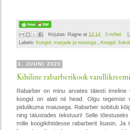
Kirjutas:
Ragne
at
12:14
3 mõtet
Labels:
Koogid: marjade ja moosiga
,
Koogid: šoko
3. JUUNI 2020
Kihiline rabarberikook vanillikreem
Rabarber on minu arvates täiesti imeline t
koogid on alati nii head. Olgu tegemist s
pidulikuma maiusega. Rabarber sobitub kõig
ning täiustades tekstuuri! Selle tõestusek
mille koogikihtidesse rabarberit lisasin. J