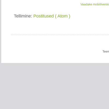
Vaadake mobiiliversi
Tellimine:
Postitused ( Atom )
Teem