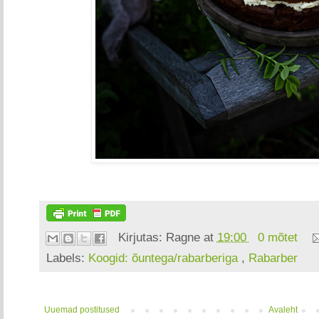
Kirjutas:
Ragne
at
19:00
0 mõtet
Labels:
Koogid: õuntega/rabarberiga
,
Rabarber
Uuemad postitused
Avaleht