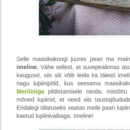
Selle maasikakoogi juures pean ma mai
imeline.
Vähe sellest, et suvepealinnas asu
kaugusel, siis siit võib leida ka täiesti imel
nagu lupiinipõld, kus seesama maasikako
Meriliniga
pildistamisele randa, mistõttu
mõned lupiinid, et need siis taustajõudud
Endalegi üllatuseks vaatas meile paari lupiin
kaetud lupiinivaibaga. Imeline!