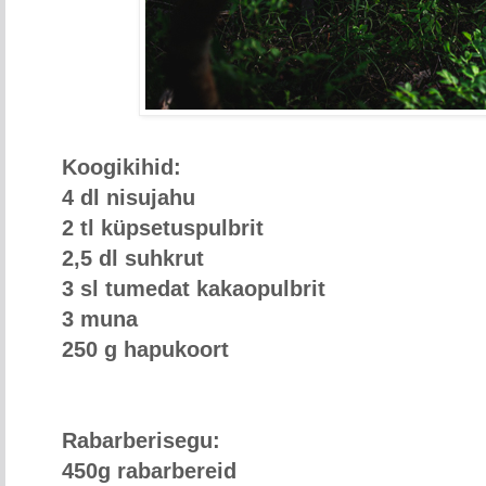
Koogikihid:
4 dl nisujahu
2 tl küpsetuspulbrit
2,5 dl suhkrut
3 sl tumedat kakaopulbrit
3 muna
250 g hapukoort
Rabarberisegu:
450g rabarbereid