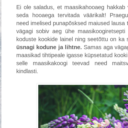
Ei ole saladus, et maasikahooaeg hakkab v
seda hooaega tervitada väärikalt! Praeg
need imelised punapõsksed maiused lausa
vägagi sobiv aeg ühe maasikoogiretsepti j
koduste kookide lainel ning seetõttu on k
üsnagi kodune ja lihtne.
Samas aga vägagi
maasikad tihtipeale igasse küpsetatud kooki m
selle maasikakoogi teevad need mait
kindlasti.