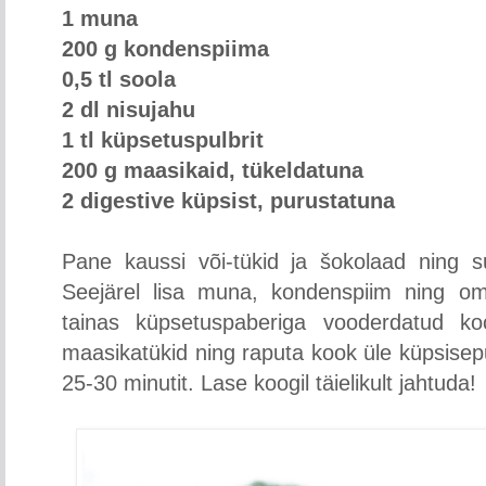
1 muna
200 g kondenspiima
0,5 tl soola
2 dl nisujahu
1 tl küpsetuspulbrit
200 g maasikaid, tükeldatuna
2 digestive küpsist, purustatuna
Pane kaussi või-tükid ja šokolaad ning su
Seejärel lisa muna, kondenspiim ning om
tainas küpsetuspaberiga vooderdatud ko
maasikatükid ning raputa kook üle küpsisep
25-30 minutit. Lase koogil täielikult jahtuda!