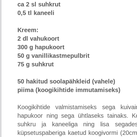
ca 2 sl suhkrut
0,5 tl kaneeli
Kreem:
2 dl vahukoort
300 g hapukoort
50 g vanillikastmepulbrit
75 g suhkrut
50 hakitud soolapähkleid (vahele)
piima (koogikihtide immutamiseks)
Koogikihtide valmistamiseks sega kuiv
hapukoor ning sega ühtlaseks tainaks. Ko
suhkru ja kaneeliga ning lisa segades
küpsetuspaberiga kaetud koogivormi (20cm)