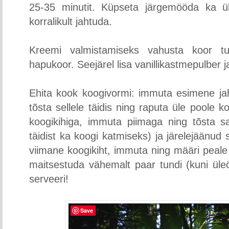
25-35 minutit. Küpseta järgemööda ka ül
korralikult jahtuda.
Kreemi valmistamiseks vahusta koor t
hapukoor. Seejärel lisa vanillikastmepulber 
Ehita kook koogivormi: immuta esimene jah
tõsta sellele täidis ning raputa üle poole 
koogikihiga, immuta piimaga ning tõsta sa
täidist ka koogi katmiseks) ja järelejäänud 
viimane koogikiht, immuta ning määri peale 
maitsestuda vähemalt paar tundi (kuni üle
serveeri!
Save