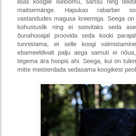
lisas koogile iseloomu, särtsu ning tekit
maitsemänge. Hapukas rabarber sobis
vastandudes magusa kreemiga. Seega on r
kohustuslik ning ei soovitaks seda as
õunahooajal proovida seda kooki paraj
tunnistama, et selle koogi valmistamin
ebameeldivalt palju aega samuti ei nõu
tegema ära hoopis ahi. Seega, kui on tulem
mitte meisterdada sedasama koogikest peol