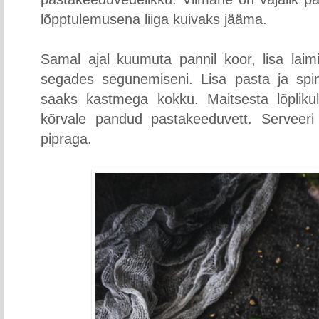
lõpptulemusena liiga kuivaks jääma.
Samal ajal kuumuta pannil koor, lisa laim
segades segunemiseni. Lisa pasta ja spina
saaks kastmega kokku. Maitsesta lõplikult
kõrvale pandud pastakeeduvett. Serveeri p
pipraga.