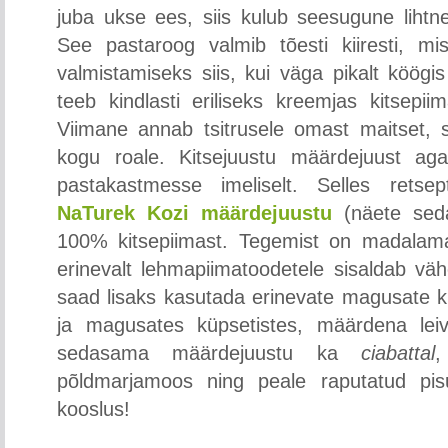
juba ukse ees, siis kulub seesugune lihtne
See pastaroog valmib tõesti kiiresti, m
valmistamiseks siis, kui väga pikalt köögi
teeb kindlasti eriliseks kreemjas kitsepii
Viimane annab tsitrusele omast maitset, s
kogu roale. Kitsejuustu määrdejuust ag
pastakastmesse imeliselt. Selles retsep
NaTurek Kozi määrdejuustu
(näete seda
100% kitsepiimast. Tegemist on madalama
erinevalt lehmapiimatoodetele sisaldab vä
saad lisaks kasutada erinevate magusate k
ja magusates küpsetistes, määrdena leiv
sedasama määrdejuustu ka
ciabattal
,
põldmarjamoos ning peale raputatud pis
kooslus!