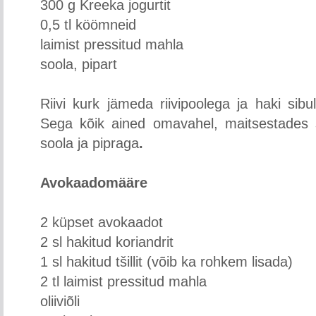
300 g Kreeka jogurtit
0,5 tl köömneid
laimist pressitud mahla
soola, pipart
Riivi kurk jämeda riivipoolega ja haki sib
Sega kõik ained omavahel, maitsestades 
soola ja pipraga
.
Avokaadomääre
2 küpset avokaadot
2 sl hakitud koriandrit
1 sl hakitud tšillit (võib ka rohkem lisada)
2 tl laimist pressitud mahla
oliiviõli