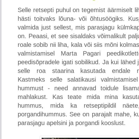
Selle retsepti puhul on tegemist äärmiselt li
hästi toitvaks lõuna- või õhtusöögiks. Kus
valmida just sellest, mis parasjagu külmka
on. Peaasi, et see sisaldaks võimalikult palj
roale sobib nii liha, kala või siis mõni kolma
valmistamisel Marta Pagari peedikotle
peedisõpradele igati sobilikud. Ja kui lähed j
selle roa staarina kasutada endale mee
Kastmeks selle salatikausi valmistamise
hummust - need annavad toidule lisama
mahlakust. Kas teate mida mina kasuta
hummus, mida ka retseptipildil näet
porgandihummus. See on parajalt mahe, kui
parasjagu apelsini ja porgandi kooslust.