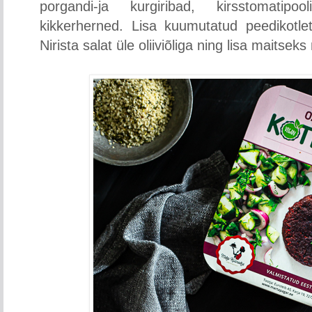
porgandi-ja kurgiribad, kirsstomatipo
kikkerherned. Lisa kuumutatud peedikotl
Nirista salat üle oliiviõliga ning lisa maitsek