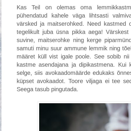
Kas Teil on olemas oma lemmikkastme
pühendatud kahele väga lihtsasti valmi
värsked ja maitserohked. Need kastmed 
tegelikult juba üsna pikka aega! Värskest 
suvine, maitserohke ning kerge piparmü
samuti minu suur ammune lemmik ning tõel
määret küll vist igale poole. See sobib nii l
kastme asendajana ja dipikastmena. Kui ku
selge, siis avokaadomäärde edukaks õnne
küpset avokaadot. Toore viljaga ei tee se
Seega tasub pingutada.