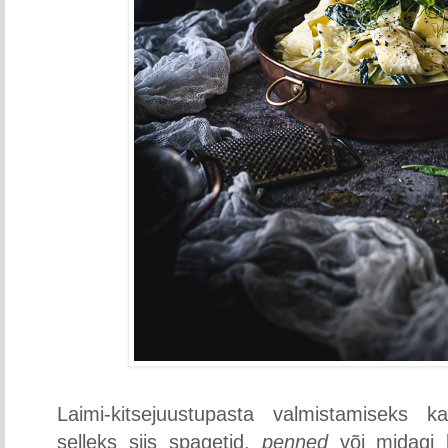
Laimi-kitsejuustupasta valmistamiseks 
selleks siis spagetid,
penned
või midagi k