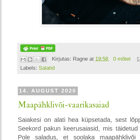
Kirjutas:
Ragne
at
19:58
0 mõtet
Labels:
Salatid
14. AUGUST 2020
Maapähklivõi-vaarikasaiad
Saiakesi on alati hea küpsetada, sest lõp
Seekord pakun keerusaiasid, mis täidetud 
Pole saladus, et soolaka maapähklivõ