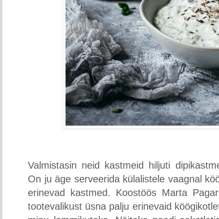
Valmistasin neid kastmeid hiljuti dipikastme
On ju äge serveerida külalistele vaagnal köögi
erinevad kastmed. Koostöös Marta Pagar
tootevalikust üsna palju erinevaid köögikotle