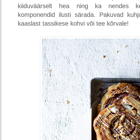
kiiduväärselt hea ning ka nendes k
komponendid ilusti särada. Pakuvad kuhja
kaaslast tassikese kohvi või tee kõrvale!