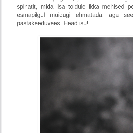
spinatit, mida lisa toidule ikka mehised p
esmapilgul muidugi ehmatada, aga se
pastakeeduvees. Head isu!