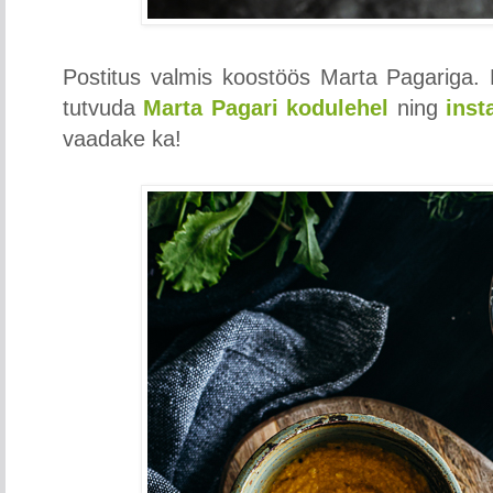
Postitus valmis koostöös Marta Pagariga.
tutvuda
Marta Pagari kodulehel
ning
inst
vaadake ka!