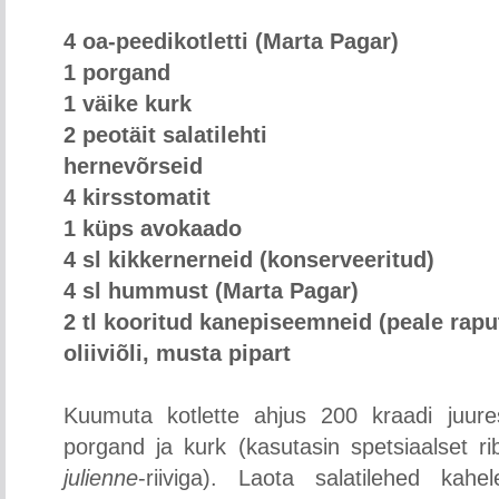
4 oa-peedikotletti (Marta Pagar)
1 porgand
1 väike kurk
2 peotäit salatilehti
hernevõrseid
4 kirsstomatit
1 küps avokaado
4 sl kikkernerneid (konserveeritud)
4 sl hummust (Marta Pagar)
2 tl kooritud kanepiseemneid (peale rap
oliiviõli, musta pipart
Kuumuta kotlette ahjus 200 kraadi juure
porgand ja kurk (kasutasin spetsiaalset ri
julienne
-riiviga). Laota salatilehed kahel