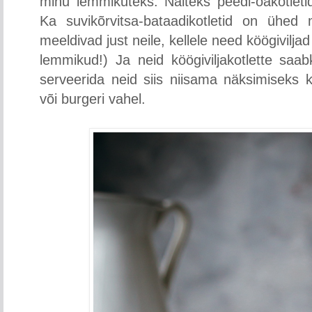
minu lemmikuteks. Näiteks peedi-oakotleti
Ka suvikõrvitsa-bataadikotletid on ühed
meeldivad just neile, kellele need köögivilja
lemmikud!) Ja neid köögiviljakotlette saab
serveerida neid siis niisama näksimiseks k
või burgeri vahel.