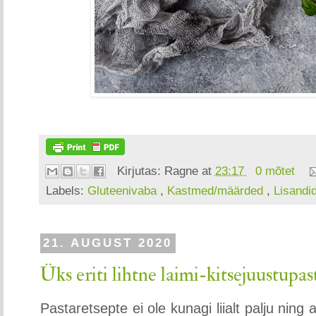
Kirjutas:
Ragne
at
23:17
0 mõtet
Labels:
Gluteenivaba
,
Kastmed/määrded
,
Lisandi
21. AUGUST 2020
Üks eriti lihtne laimi-kitsejuustupas
Pastaretsepte ei ole kunagi liialt palju ning