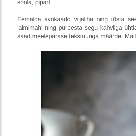
soola, pipart
Eemalda avokaado viljaliha ning tõsta see 
laimimahl ning püreesta segu kahvliga ühtlase
saad meelepärase tekstuuriga määrde. Maits