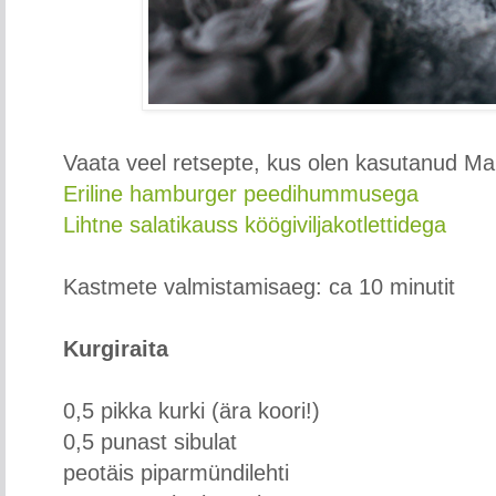
Vaata veel retsepte, kus olen kasutanud Mar
Eriline hamburger
peedihummusega
Lihtne salatikauss köögiviljakotlettidega
Kastmete valmistamisaeg: ca 10 minutit
Kurgiraita
0,5 pikka kurki (ära koori!)
0,5 punast sibulat
peotäis piparmündilehti