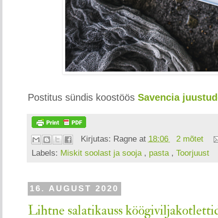
Postitus sündis koostöös
Savencia juustu
Kirjutas:
Ragne
at
18:06
2 mõtet
Labels:
Miskit soolast ja sooja
,
pasta
,
Toorjuust
16. AUGUST 2020
Lihtne salatikauss köögiviljakotletti