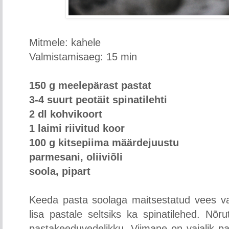
Mitmele: kahele
Valmistamisaeg: 15 min
150 g meelepärast pastat
3-4 suurt peotäit spinatilehti
2 dl kohvikoort
1 laimi riivitud koor
100 g kitsepiima määrdejuustu
parmesani, oliiviõli
soola, pipart
Keeda pasta soolaga maitsestatud vees val
lisa pastale seltsiks ka spinatilehed. Nõru
pastakeeduvedelikku. Viimane on vajalik pa