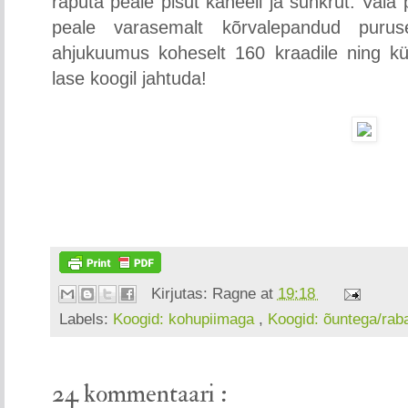
raputa peale pisut kaneeli ja suhkrut. Vala
peale varasemalt kõrvalepandud puru
ahjukuumus koheselt 160 kraadile ning k
lase koogil jahtuda!
Kirjutas:
Ragne
at
19:18
Labels:
Koogid: kohupiimaga
,
Koogid: õuntega/rab
24 kommentaari :