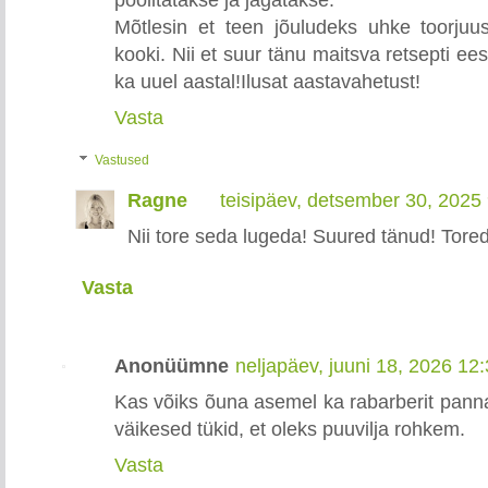
Mõtlesin et teen jõuludeks uhke toorjuus
kooki. Nii et suur tänu maitsva retsepti e
ka uuel aastal!Ilusat aastavahetust!
Vasta
Vastused
Ragne
teisipäev, detsember 30, 2025
Nii tore seda lugeda! Suured tänud! Tored
Vasta
Anonüümne
neljapäev, juuni 18, 2026 12
Kas võiks õuna asemel ka rabarberit pann
väikesed tükid, et oleks puuvilja rohkem.
Vasta