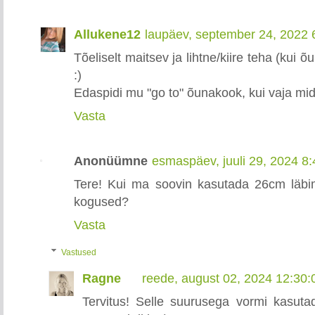
Allukene12
laupäev, september 24, 2022 
Tõeliselt maitsev ja lihtne/kiire teha (kui 
:)
Edaspidi mu "go to" õunakook, kui vaja midagi
Vasta
Anonüümne
esmaspäev, juuli 29, 2024 8
Tere! Kui ma soovin kasutada 26cm läb
kogused?
Vasta
Vastused
Ragne
reede, august 02, 2024 12:30
Tervitus! Selle suurusega vormi kasut