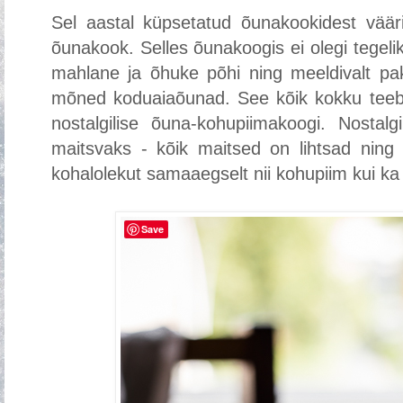
Sel aastal küpsetatud õunakookidest väär
õunakook. Selles õunakoogis ei olegi tegelik
mahlane ja õhuke põhi ning meeldivalt paks
mõned koduaiaõunad. See kõik kokku teeb
nostalgilise õuna-kohupiimakoogi. Nostalgil
maitsvaks - kõik maitsed on lihtsad ning
kohalolekut samaaegselt nii kohupiim kui k
Save