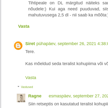
Tihtipeale on DL märgitud näiteks sau
nõudele:) Kui aga need puuduvad, siis
mahutuvusega 2,5 dl - nii saab ka mõõta:
Vasta
Siret
pühapäev, september 26, 2021 4:38
Tere.
Kas mõeldud seda teralist kohupiima või v
Vasta
Vastused
Ragne
esmaspäev, september 27, 20
Siin retseptis on kasutatud teralist kohupi