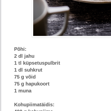
Põhi:
2 dl jahu
1 tl küpsetuspulbrit
1 dl suhkrut
75 g võid
75 g hapukoort
1 muna
Kohupiimatäidis: