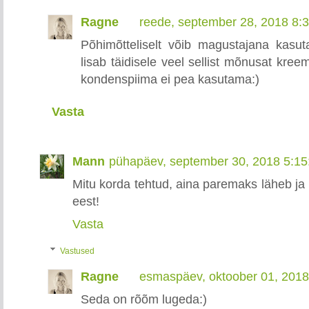
Ragne
reede, september 28, 2018 8:
Põhimõtteliselt võib magustajana kasu
lisab täidisele veel sellist mõnusat kree
kondenspiima ei pea kasutama:)
Vasta
Mann
pühapäev, september 30, 2018 5:1
Mitu korda tehtud, aina paremaks läheb ja 
eest!
Vasta
Vastused
Ragne
esmaspäev, oktoober 01, 201
Seda on rõõm lugeda:)