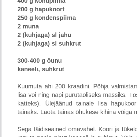
400 g kohupiima
200 g hapukoort
250 g kondenspiima
2 muna
2 (kuhjaga) sl jahu
2 (kuhjaga) sl suhkrut
300-400 g õunu
kaneeli, suhkrut
Kuumuta ahi 200 kraadini. Põhja valmista
lisa või ning näpi purutaoliseks massiks. T
katteks). Ülejäänud tainale lisa hapuko
tainaks. Laota tainas õhukese kihina võiga
Sega täidiseained omavahel. Koori ja tükel