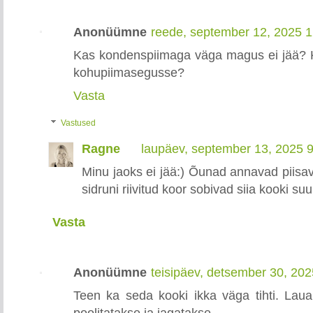
Anonüümne
reede, september 12, 2025 
Kas kondenspiimaga väga magus ei jää? Ku
kohupiimasegusse?
Vasta
Vastused
Ragne
laupäev, september 13, 2025 
Minu jaoks ei jää:) Õunad annavad piisav
sidruni riivitud koor sobivad siia kooki su
Vasta
Anonüümne
teisipäev, detsember 30, 20
Teen ka seda kooki ikka väga tihti. Laual
poolitatakse ja jagatakse.