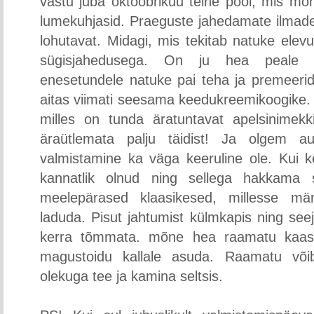
vastu juba oktoobrikuu teine pool, mis mõn
lumekuhjasid. Praeguste jahedamate ilmade 
lohutavat. Midagi, mis tekitab natuke elevu
sügisjahedusega. On ju hea peale ja
enesetundele natuke pai teha ja premeerid
aitas viimati seesama keedukreemikoogike. 
milles on tunda äratuntavat apelsinimek
äraütlemata palju täidist! Ja olgem 
valmistamine ka väga keeruline ole. Kui 
kannatlik olnud ning sellega hakkama s
meelepärased klaasikesed, millesse mäng
laduda. Pisut jahtumist külmkapis ning seejär
kerra tõmmata. mõne hea raamatu kaasla
magustoidu kallale asuda. Raamatu või
olekuga tee ja kamina seltsis.