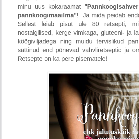
minu uus kokaraamat
"Pannkoogisahver
pannkoogimaailma"
! Ja mida peidab enda
Sellest leiab pisut üle 80 retsepti, mi
nostalgilised, kerge vimkaga, gluteeni- ja 
köögiviljadega ning muidu tervislikud p
sättinud end põnevad vahvliretseptid ja o
Retsepte on ka pere pisematele!