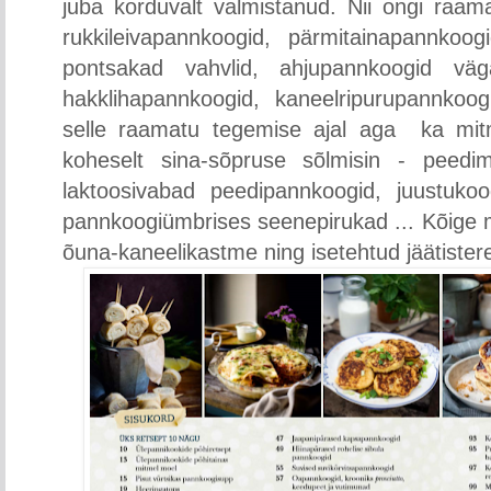
juba korduvalt valmistanud. Nii ongi ra
rukkileivapannkoogid, pärmitainapannkoo
pontsakad vahvlid, ahjupannkoogid väg
hakklihapannkoogid, kaneelripurupannkoog
selle raamatu tegemise ajal aga ka mitm
koheselt sina-sõpruse sõlmisin - peedim
laktoosivabad peedipannkoogid, juustukoo
pannkoogiümbrises seenepirukad ... Kõige
õuna-kaneelikastme ning isetehtud jäätistere