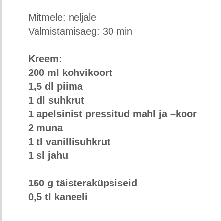
Mitmele: neljale
Valmistamisaeg: 30 min
Kreem:
200 ml kohvikoort
1,5 dl piima
1 dl suhkrut
1 apelsinist pressitud mahl ja –koor
2 muna
1 tl vanillisuhkrut
1 sl jahu
150 g täisteraküpsiseid
0,5 tl kaneeli