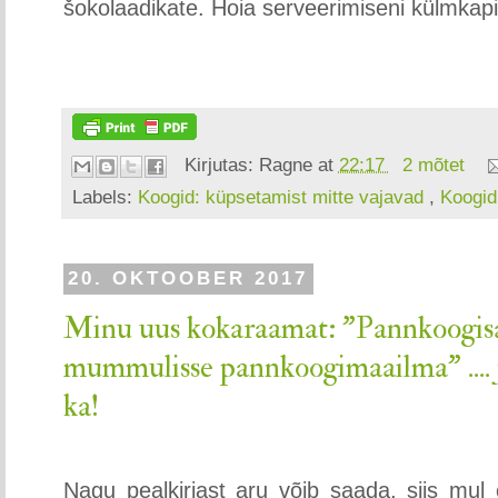
šokolaadikate. Hoia serveerimiseni külmkapi
Kirjutas:
Ragne
at
22:17
2 mõtet
Labels:
Koogid: küpsetamist mitte vajavad
,
Koogi
20. OKTOOBER 2017
Minu uus kokaraamat: "Pannkoogisa
mummulisse pannkoogimaailma" .... 
ka!
Nagu pealkirjast aru võib saada, siis mul