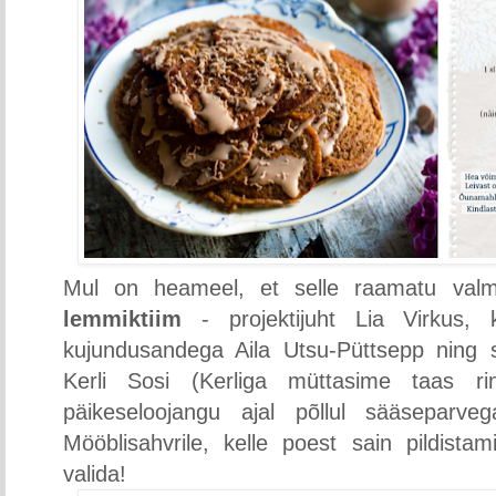
Mul on heameel, et selle raamatu val
lemmiktiim
- projektijuht Lia Virkus, k
kujundusandega Aila Utsu-Püttsepp ning s
Kerli Sosi (Kerliga müttasime taas ri
päikeseloojangu ajal põllul sääseparve
Mööblisahvrile, kelle poest sain pildista
valida!