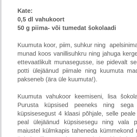
Kate:
0,5 dl vahukoort
50 g piima- või tumedat šokolaadi
Kuumuta koor, piim, suhkur ning
apelsinima
munad koos vanillisuhkru ning jahuga kerge
ettevaatlikult munasegusse, ise pidevalt s
potti ülejäänud piimale ning kuumuta ma
pakseneb (ära üle kuumuta!).
Kuumuta vahukoor keemiseni, lisa šokola
Purusta küpsised peeneks ning sega 
küpsisesegust 4 klaasi põhjale, selle peal
peal ülejäänud küpsisesegu ning vala p
maiustel külmkapis taheneda kümmekond min