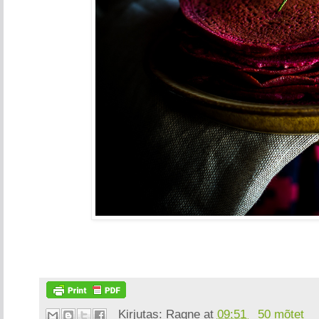
Kirjutas:
Ragne
at
09:51
50 mõtet