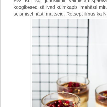
PS! Kui sul juhuslikult valmistamispäev
koogikesed säilivad külmkapis imehästi mitu
seismisel hästi maitseid. Retsept ilmus ka N