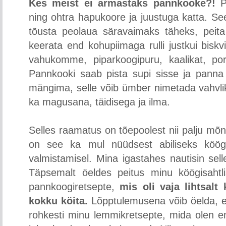
Kes meist ei armastaks pannkooke?!
P
ning ohtra hapukoore ja juustuga katta. Se
tõusta peolaua säravaimaks täheks, peit
keerata end kohupiimaga rulli justkui biskv
vahukomme, piparkoogipuru, kaalikat, porg
Pannkooki saab pista supi sisse ja panna 
mängima, selle võib ümber nimetada vahvlik
ka magusana, täidisega ja ilma.
Selles raamatus on tõepoolest nii palju mõn
on see ka mul nüüdsest abiliseks köög
valmistamisel. Mina igastahes nautisin selle
Täpsemalt öeldes peitus minu köögisahtlis
pannkoogiretsepte,
mis oli vaja lihtsal
kokku köita.
Lõpptulemusena võib öelda, et
rohkesti minu lemmikretsepte, mida olen e