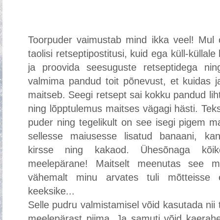
Toorpuder vaimustab mind ikka veel! Mul o
taolisi retseptipostitusi, kuid ega küll-küllal
ja proovida seesuguste retseptidega nin
valmima pandud toit põnevust, et kuidas j
maitseb. Seegi retsept sai kokku pandud lih
ning lõpptulemus maitses vägagi hästi. Teks
puder ning tegelikult on see isegi pigem m
sellesse maiusesse lisatud banaani, kane
kirsse ning kakaod. Ühesõnaga kõi
meelepärane! Maitselt meenutas see mul
vähemalt minu arvates tuli mõtteisse 
keeksike...
Selle pudru valmistamisel võid kasutada nii
meelepärast piima. Ja samuti võid kaerahe