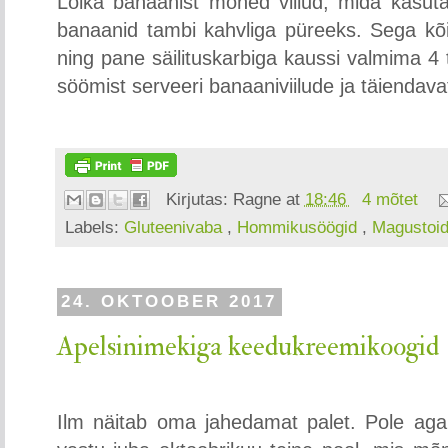
Lõika banaanist mõned viilud, mida kasuta
banaanid tambi kahvliga püreeks. Sega k
ning pane säilituskarbiga kaussi valmima 4 
söömist serveeri banaaniviilude ja täiendav
Kirjutas:
Ragne
at
18:46
4 mõtet
Labels:
Gluteenivaba
,
Hommikusöögid
,
Magustoi
24. OKTOOBER 2017
Apelsinimekiga keedukreemikoogid
Ilm näitab oma jahedamat palet. Pole aga 