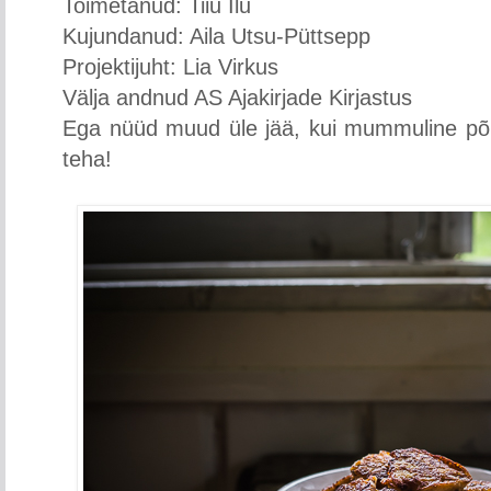
Toimetanud: Tiiu Ilu
Kujundanud: Aila Utsu-Püttsepp
Projektijuht: Lia Virkus
Välja andnud AS Ajakirjade Kirjastus
Ega nüüd muud üle jää, kui mummuline põll
teha!