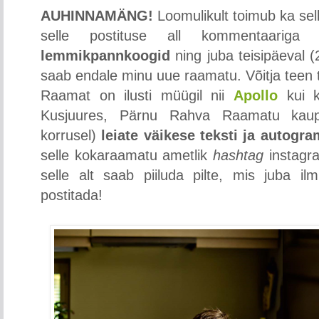
AUHINNAMÄNG!
Loomulikult toimub ka se
selle postituse all kommentaarig
lemmikpannkoogid
ning juba teisipäeval (
saab endale minu uue raamatu. Võitja teen t
Raamat on ilusti müügil nii
Apollo
kui 
Kusjuures, Pärnu Rahva Raamatu kaupl
korrusel)
leiate väikese teksti ja autog
selle kokaraamatu ametlik
hashtag
instagr
selle alt saab piiluda pilte, mis juba il
postitada!