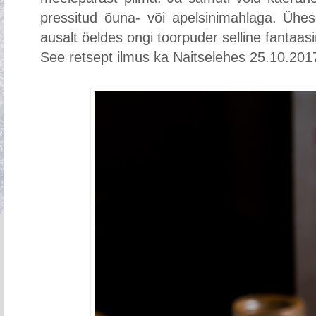
pressitud õuna- või apelsinimahlaga. Ühes
ausalt öeldes ongi toorpuder selline fantaas
See retsept ilmus ka Naitselehes 25.10.201