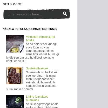
OTSI BLOGIST:
NÄDALA POPULAARSEIMAD POSTITUSED
Viilutatud värske kurgi
hoidis
Seda hoidist sai kunagi
suve lõpul suvilas
vanaemaga kahekesi
üsna tihti tehtud. Muidugi
leidis suurem osa hoidisest tee meie
kõhtu enne, ku...
Suvikõrvitsakook
Suvikõrvits on hetkel küll
see tooraine, mis minu
menüüs igapäevaselt
esineb. Mulle meeldib
seda toorelt riivsalatina
süüa, rohkelt hommi...
Lihtne ja maitsev
õunakook
Selle koogiretsepti andis
mulle umbes nädal aega