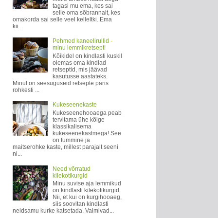
tagasi mu ema, kes sai
selle oma sõbrannalt, kes
omakorda sai selle veel kelleltki. Ema
kii...
Pehmed kaneelirullid -
minu lemmikretsept!
Kõikidel on kindlasti kuskil
olemas oma kindlad
retseptid, mis jäävad
kasutusse aastateks.
Minul on seesuguseid retsepte päris
rohkesti ...
Kukeseenekaste
Kukeseenehooaega peab
tervitama ühe kõige
klassikalisema
kukeseenekastmega! See
on tummine ja
maitserohke kaste, millest parajalt seeni
ni...
Need võrratud
kilekotikurgid
Minu suvise aja lemmikud
on kindlasti kilekotikurgid.
Nii, et kui on kurgihooaeg,
siis soovitan kindlasti
neidsamu kurke katsetada. Valmivad...