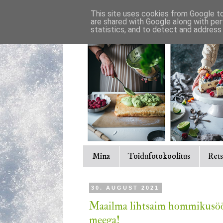
This site uses cookies from Google to 
are shared with Google along with per
statistics, and to detect and address
Mina
Toidufotokoolitus
Rets
30. AUGUST 2021
Maailma lihtsaim hommikusöök
meega!