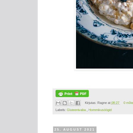
Kirjutas:
Ragne
at
08:27
0 mõt
Labels:
Gluteenivaba
,
Hommikusöögid
25. AUGUST 2021