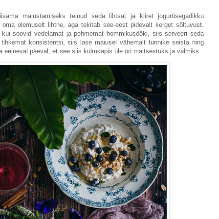
isama maiustamiseks teinud seda lihtsat ja kiiret jogurtisegadikku
ma olemuselt lihtne, aga tekitab see-eest pidevalt kerget sõltuvust.
- kui soovid vedelamat ja pehmemat hommikusööki, siis serveeri seda
tihkemat konsistentsi, siis lase maiusel vähemalt tunnike seista ning
a eelneval päeval, et see siis külmkapis üle öö maitsestuks ja valmiks.