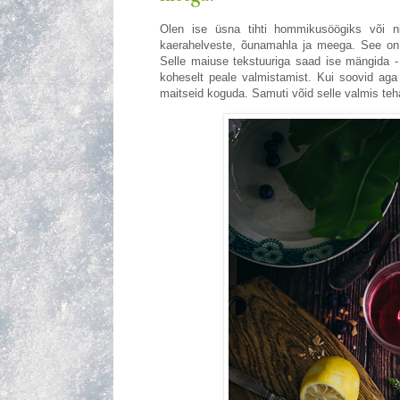
Olen ise üsna tihti hommikusöögiks või ni
kaerahelveste, õunamahla ja meega. See on o
Selle maiuse tekstuuriga saad ise mängida 
koheselt peale valmistamist. Kui soovid aga 
maitseid koguda. Samuti võid selle valmis teh