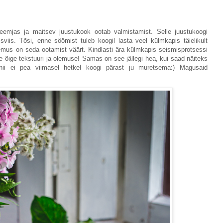
reemjas ja maitsev juustukook ootab valmistamist. Selle juustukoogi
sviis. Tõsi, enne söömist tuleb koogil lasta veel külmkapis täielikult
lemus on seda ootamist väärt. Kindlasti ära külmkapis seismisprotsessi
le õige tekstuuri ja olemuse! Samas on see jällegi hea, kui saad näiteks
 nii ei pea viimasel hetkel koogi pärast ju muretsema:) Magusaid