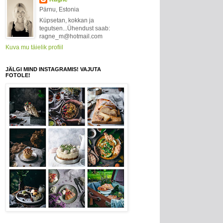
Pärnu, Estonia
Küpsetan, kokkan ja
tegutsen...Ühendust saab:
ragne_m@hotmail.com
Kuva mu täielik profiil
JÄLGI MIND INSTAGRAMIS! VAJUTA
FOTOLE!