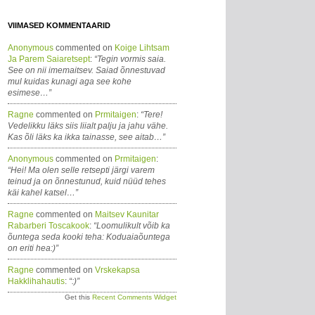
VIIMASED KOMMENTAARID
Anonymous
commented on
Koige Lihtsam
Ja Parem Saiaretsept
:
“Tegin vormis saia.
See on nii imemaitsev. Saiad õnnestuvad
mul kuidas kunagi aga see kohe
esimese…”
Ragne
commented on
Prmitaigen
:
“Tere!
Vedelikku läks siis liialt palju ja jahu vähe.
Kas õli läks ka ikka tainasse, see aitab…”
Anonymous
commented on
Prmitaigen
:
“Hei! Ma olen selle retsepti järgi varem
teinud ja on õnnestunud, kuid nüüd tehes
käi kahel katsel…”
Ragne
commented on
Maitsev Kaunitar
Rabarberi Toscakook
:
“Loomulikult võib ka
õuntega seda kooki teha: Koduaiaõuntega
on eriti hea:)”
Ragne
commented on
Vrskekapsa
Hakklihahautis
:
“:)”
Get this
Recent Comments Widget