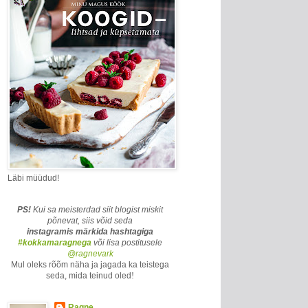
Läbi müüdud!
PS!
Kui sa meisterdad siit blogist miskit
põnevat, siis võid seda
instagramis märkida
hashtagiga
#kokkamaragnega
või lisa postitusele
@ragnevark
Mul oleks rõõm näha ja jagada ka teistega
seda, mida teinud oled
!
Ragne