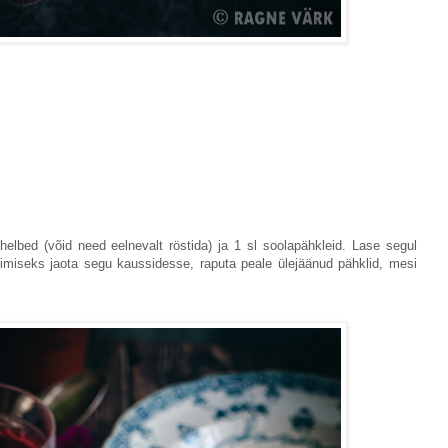
elbed (võid need eelnevalt röstida) ja 1 sl soolapähkleid. Lase segul
imiseks jaota segu kaussidesse, raputa peale ülejäänud pähklid, mesi