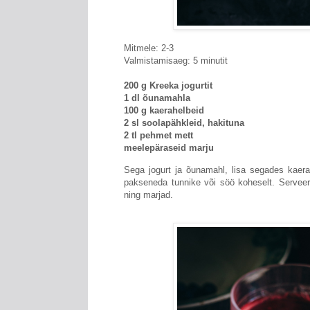
Mitmele: 2-3
Valmistamisaeg: 5 minutit
200 g Kreeka jogurtit
1 dl õunamahla
100 g kaerahelbeid
2 sl soolapähkleid, hakituna
2 tl pehmet mett
meelepäraseid marju
Sega jogurt ja õunamahl, lisa segades kaerah
pakseneda tunnike või söö koheselt. Serveer
ning marjad.