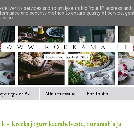
deliver its services and to analyze traffic. Your IP address and
formance and security metrics to ensure quality of service, ge
 abuse.
eptiregister A-Ü
Minu raamatud
Portfoolio
 - Kreeka jogurt kaerahelveste, õunamahla ja