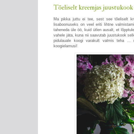
Tõeliselt kreemjas juustukook
Ma pikka juttu ei tee, sest see tõeliselt k
lisaboonuseks on veel eriti lihtne valmistami
taheneda üle öö, kuid ütlen ausalt, et lõpptu
vahele jäta, kuna nii saavutab juustukook sel
pidulauale koogi varakult valmis teha ...
koogielamusi!