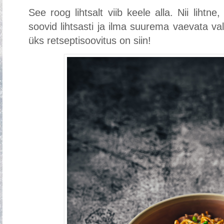
See roog lihtsalt viib keele alla. Nii lihtne
soovid lihtsasti ja ilma suurema vaevata va
üks retseptisoovitus on siin!