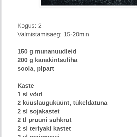
Kogus: 2
Valmistamisaeg: 15-20min
150 g munanuudleid
200 g kanakintsuliha
soola, pipart
Kaste
1 sl võid
2 küüslauguküünt, tükeldatuna
2 sl sojakastet
2 tl pruuni suhkrut
2 sl teriyaki kastet