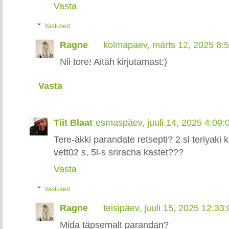
Vasta
Vastused
Ragne
kolmapäev, märts 12, 2025 8:
Nii tore! Aitäh kirjutamast:)
Vasta
Tiit Blaat
esmaspäev, juuli 14, 2025 4:09
Tere-äkki parandate retsepti? 2 sl teriyaki ka
vett02 s, 5l-s sriracha kastet???
Vasta
Vastused
Ragne
teisipäev, juuli 15, 2025 12:3
Mida täpsemalt parandan?