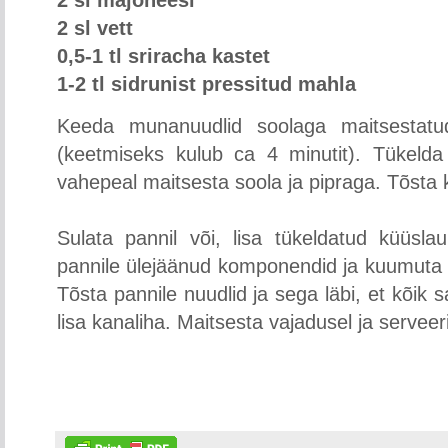
2 sl majoneesi
2 sl vett
0,5-1 tl sriracha kastet
1-2 tl sidrunist pressitud mahla
Keeda munanuudlid soolaga maitsestatud
(keetmiseks kulub ca 4 minutit). Tükelda 
vahepeal maitsesta soola ja pipraga. Tõsta 
Sulata pannil või, lisa tükeldatud küüsla
pannile ülejäänud komponendid ja kuumuta
Tõsta pannile nuudlid ja sega läbi, et kõi
lisa kanaliha. Maitsesta vajadusel ja serveeri