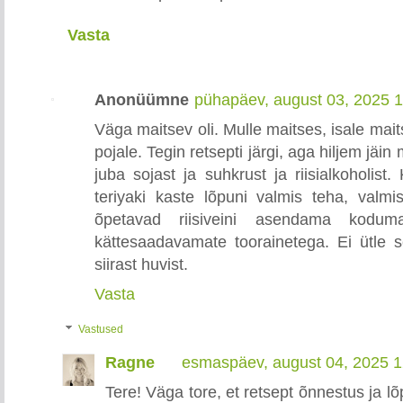
Vasta
Anonüümne
pühapäev, august 03, 2025 
Väga maitsev oli. Mulle maitses, isale mai
pojale. Tegin retsepti järgi, aga hiljem jäin
juba sojast ja suhkrust ja riisialkoholist
teriyaki kaste lõpuni valmis teha, valm
õpetavad riisiveini asendama koduma
kättesaadavamate toorainetega. Ei ütle 
siirast huvist.
Vasta
Vastused
Ragne
esmaspäev, august 04, 2025 
Tere! Väga tore, et retsept õnnestus ja l