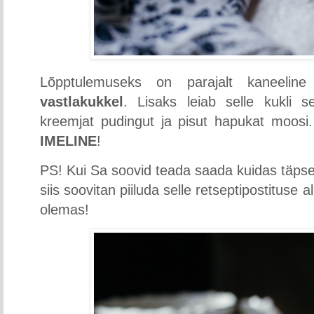
Lõpptulemuseks on parajalt kaneeli
vastlakukkel
. Lisaks leiab selle kukli s
kreemjat pudingut ja pisut hapukat moosi
IMELINE
!
PS! Kui Sa soovid teada saada kuidas täpsem
siis soovitan piiluda selle retseptipostituse a
olemas!