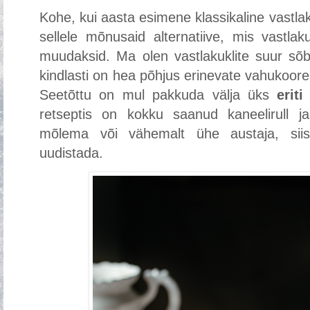
Kohe, kui aasta esimene klassikaline vastla
sellele mõnusaid alternatiive, mis vastla
muudaksid. Ma olen vastlakuklite suur sõb
kindlasti on hea põhjus erinevate vahukoor
Seetõttu on mul pakkuda välja üks
eriti
retseptis on kokku saanud kaneelirull j
mõlema või vähemalt ühe austaja, siis 
uudistada.