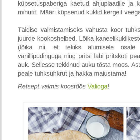
küpsetuspaberiga kaetud ahjuplaadile ja 
minutit. Määri küpsenud kuklid kergelt veega
Täidise valmistamiseks vahusta koor tuh
juurde kookoshelbed. Lõika kaneelikuklikes
(lõika nii, et tekiks alumisele osale
vanillipudinguga ning pritsi läbi pritskoti p
auk. Sellesse tekkinud auku tõsta moos. As
peale tuhksuhkrut ja hakka maiustama!
Retsept valmis koostöös
Valioga
!