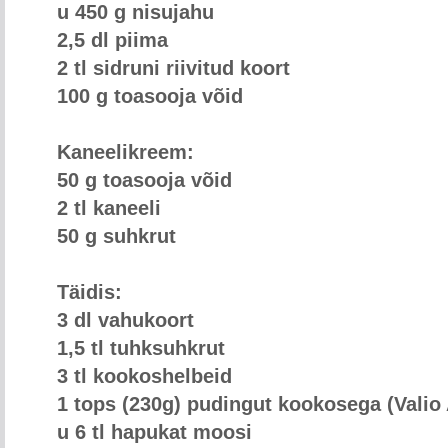
u 450 g nisujahu
2,5 dl piima
2 tl sidruni riivitud koort
100 g toasooja võid
Kaneelikreem:
50 g toasooja võid
2 tl kaneeli
50 g suhkrut
Täidis:
3 dl vahukoort
1,5 tl tuhksuhkrut
3 tl kookoshelbeid
1 tops (230g) pudingut kookosega (Valio
u 6 tl hapukat moosi