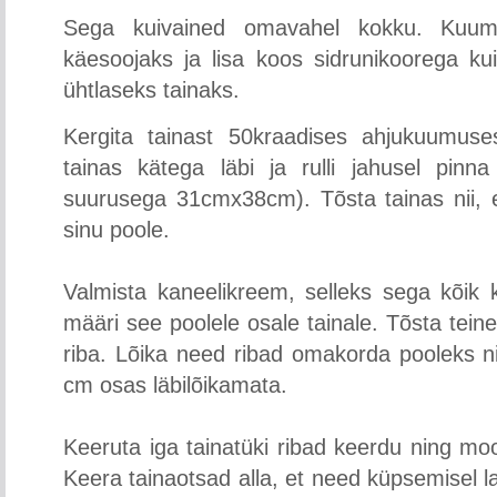
Sega kuivained omavahel kokku. Kuum
käesoojaks ja lisa koos sidrunikoorega kui
ühtlaseks tainaks.
Kergita tainast 50kraadises ahjukuumuse
tainas kätega läbi ja rulli jahusel pinn
suurusega 31cmx38cm). Tõsta tainas nii, e
sinu poole.
Valmista kaneelikreem, selleks sega kõi
määri see poolele osale tainale. Tõsta teine 
riba. Lõika need ribad omakorda pooleks n
cm osas läbilõikamata.
Keeruta iga tainatüki ribad keerdu ning moo
Keera tainaotsad alla, et need küpsemisel l