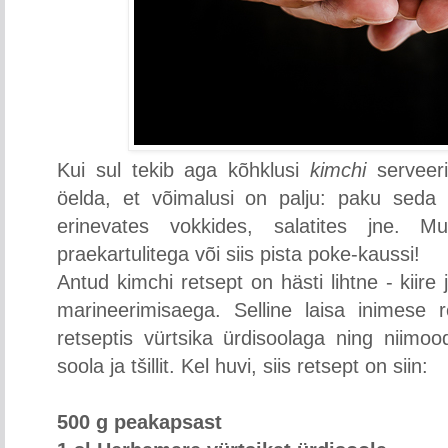
Kui sul tekib aga kõhklusi
kimchi
serveeri
öelda, et võimalusi on palju: paku seda i
erinevates vokkides, salatites jne. 
praekartulitega või siis pista poke-kaussi!
Antud kimchi retsept on hästi lihtne - kiire
marineerimisaega. Selline laisa inimese re
retseptis vürtsika ürdisoolaga ning niimoo
soola ja tšillit. Kel huvi, siis retsept on siin:
500 g peakapsast