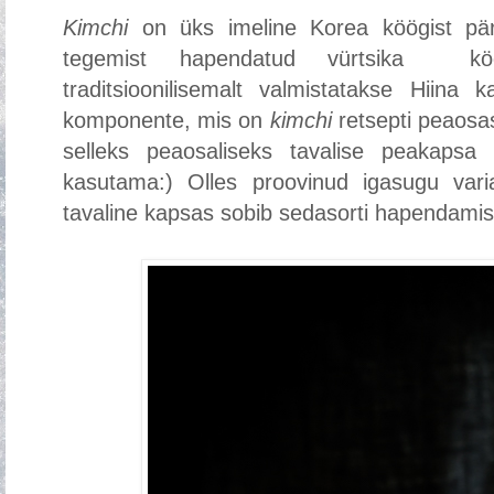
Kimchi
on üks imeline Korea köögist päri
tegemist hapendatud vürtsika köögi
traditsioonilisemalt valmistatakse Hiina 
komponente, mis on
kimchi
retsepti peaosa
selleks peaosaliseks tavalise peakaps
kasutama:) Olles proovinud igasugu varia
tavaline kapsas sobib sedasorti hapendamise