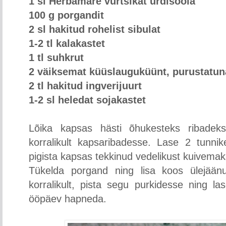
1 sl Herbamare vürtsikat ürdisoola
100 g porgandit
2 sl hakitud rohelist sibulat
1-2 tl kalakastet
1 tl suhkrut
2 väiksemat küüslauguküünt, purustatun
2 tl hakitud ingverijuurt
1-2 sl heledat sojakastet
Lõika kapsas hästi õhukesteks ribadeks
korralikult kapsaribadesse. Lase 2 tunnik
pigista kapsas tekkinud vedelikust kuivemak
Tükelda porgand ning lisa koos ülejään
korralikult, pista segu purkidesse ning la
ööpäev hapneda.