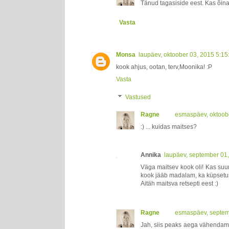
Tänud tagasiside eest. Kas õin
Vasta
Monsa
laupäev, oktoober 03, 2015 5:1
kook ahjus, ootan, terv,Moonika! :P
Vasta
Vastused
Ragne
esmaspäev, oktoob
:) ... kuidas maitses?
Annika
laupäev, september 01
Väga maitsev kook oli! Kas suur
kook jääb madalam, ka küpse
Aitäh maitsva retsepti eest :)
Ragne
esmaspäev, septem
Jah, siis peaks aega vähendama.