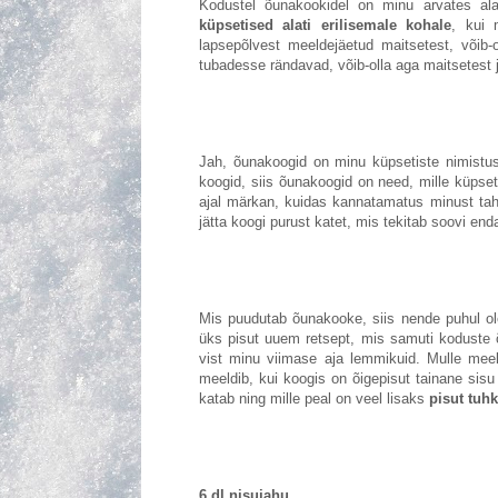
Kodustel õunakookidel on minu arvates al
küpsetised alati erilisemale kohale
, kui 
lapsepõlvest meeldejäetud maitsetest, võib-
tubadesse rändavad, võib-olla aga maitsetes
Jah, õunakoogid on minu küpsetiste nimistus
koogid, siis õunakoogid on need, mille küpset
ajal märkan, kuidas kannatamatus minust tahe
jätta koogi purust katet, mis tekitab soovi enda
Mis puudutab õunakooke, siis nende puhul olen
üks pisut uuem retsept, mis samuti koduste õ
vist minu viimase aja lemmikuid. Mulle meel
meeldib, kui koogis on õigepisut tainane sisu
katab ning mille peal on veel lisaks
pisut tuh
6 dl nisujahu