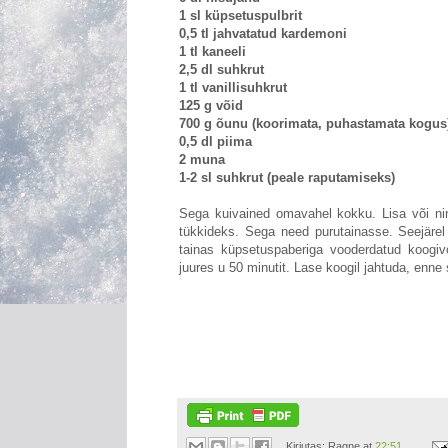
1 sl küpsetuspulbrit
0,5 tl jahvatatud kardemoni
1 tl kaneeli
2,5 dl suhkrut
1 tl vanillisuhkrut
125 g võid
700 g õunu (koorimata, puhastamata kogus
0,5 dl piima
2 muna
1-2 sl suhkrut (peale raputamiseks)
Sega kuivained omavahel kokku. Lisa või nin
tükkideks. Sega need purutainasse. Seejäre
tainas küpsetuspaberiga vooderdatud koogiv
juures u 50 minutit. Lase koogil jahtuda, enne 
Kirjutas:
Ragne
at
22:51