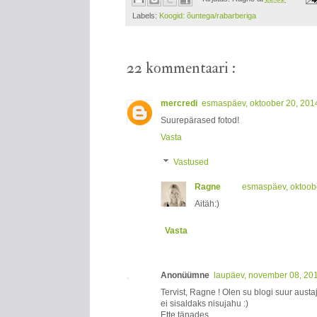
Labels:
Koogid: õuntega/rabarberiga
22 kommentaari :
mercredi
esmaspäev, oktoober 20, 201
Suurepärased fotod!
Vasta
Vastused
Ragne
esmaspäev, oktoob
Aitäh:)
Vasta
Anonüümne
laupäev, november 08, 20
Tervist, Ragne ! Olen su blogi suur austa
ei sisaldaks nisujahu :)
Ette tänades