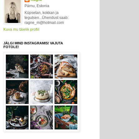
Pärnu, Estonia
Küpsetan, kokkan ja
tegutsen...Ühendust saab:
ragne_m@hotmail.com
Kuva mu täielik profiil
JÄLGI MIND INSTAGRAMIS! VAJUTA
FOTOLE!