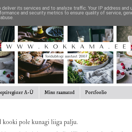
deliver its services and to analyze traffic. Your IP address and
formance and security metrics to ensure quality of service, ge
 abuse.
eptiregister A-Ü
Minu raamatud
Portfoolio
 kooki pole kunagi liiga palju.