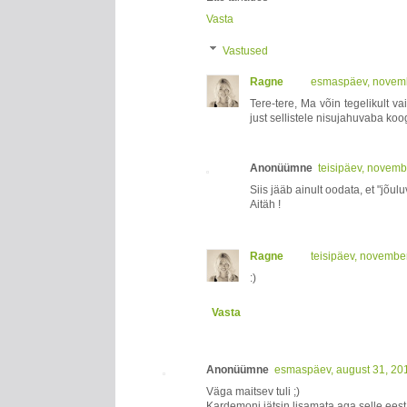
Vasta
Vastused
Ragne
esmaspäev, novemb
Tere-tere, Ma võin tegelikult v
just sellistele nisujahuvaba ko
Anonüümne
teisipäev, novemb
Siis jääb ainult oodata, et "jõulu
Aitäh !
Ragne
teisipäev, novembe
:)
Vasta
Anonüümne
esmaspäev, august 31, 20
Väga maitsev tuli ;)
Kardemoni jätsin lisamata aga selle eest