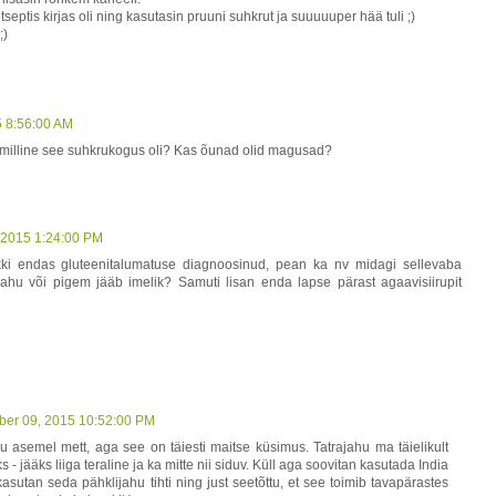
septis kirjas oli ning kasutasin pruuni suhkrut ja suuuuuper hää tuli ;)
;)
5 8:56:00 AM
 milline see suhkrukogus oli? Kas õunad olid magusad?
 2015 1:24:00 PM
i endas gluteenitalumatuse diagnoosinud, pean ka nv midagi sellevaba
jahu või pigem jääb imelik? Samuti lisan enda lapse pärast agaavisiirupit
ber 09, 2015 10:52:00 PM
u asemel mett, aga see on täiesti maitse küsimus. Tatrajahu ma täielikult
s - jääks liiga teraline ja ka mitte nii siduv. Küll aga soovitan kasutada India
asutan seda pähklijahu tihti ning just seetõttu, et see toimib tavapärastes