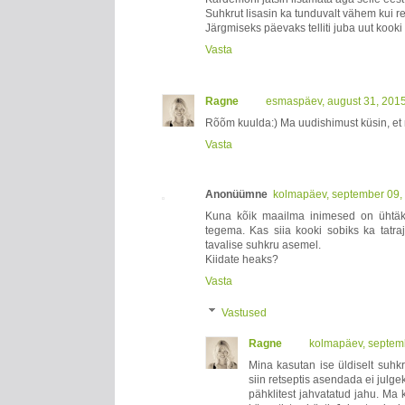
Suhkrut lisasin ka tunduvalt vähem kui ret
Järgmiseks päevaks telliti juba uut kooki 
Vasta
Ragne
esmaspäev, august 31, 201
Rõõm kuulda:) Ma uudishimust küsin, et
Vasta
Anonüümne
kolmapäev, september 09,
Kuna kõik maailma inimesed on ühtäkk
tegema. Kas siia kooki sobiks ka tatra
tavalise suhkru asemel.
Kiidate heaks?
Vasta
Vastused
Ragne
kolmapäev, septem
Mina kasutan ise üldiselt suhkr
siin retseptis asendada ei julgek
pähklitest jahvatatud jahu. Ma k