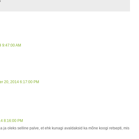
4 9:47:00 AM
er 20, 2014 6:17:00 PM
14 8:16:00 PM
ja ja oleks selline palve, et ehk kunagi avaldaksid ka mõne koogi retsepti, mis