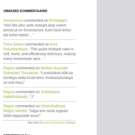
VIIMASED KOMMENTAARID
Anonymous
commented on
Prmitaigen
:
“Hei! Ma olen selle retsepti järgi varem
teinud ja on õnnestunud, kuid nüüd tehes
käi kahel katsel…”
Tisha Simon
commented on
Kiire
Rabarberikook
:
“This quick rhubarb cake is
soft, moist, and effortlessly delicious, making
every homemade slice…”
Ragne
commented on
Maitsev Kaunitar
Rabarberi Toscakook
:
“Loomulikult võib ka
õuntega seda kooki teha: Koduaiaõuntega
on eriti hea:)”
Ragne
commented on
Vrskekapsa
Hakklihahautis
:
“:)”
Ragne
commented on
Uhed Maitsvad
Belgia Vahvlid
:
“Väga tore seda lugeda!
Aitäh tagasiside eest:)”
Get this
Recent Comments Widget