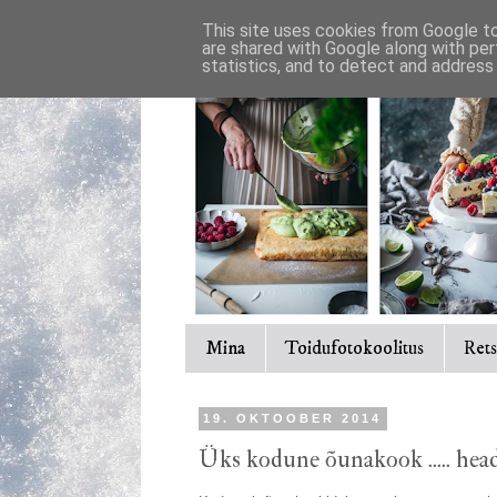
This site uses cookies from Google to 
are shared with Google along with per
statistics, and to detect and address
Mina
Toidufotokoolitus
Rets
19. OKTOOBER 2014
Üks kodune õunakook ..... head