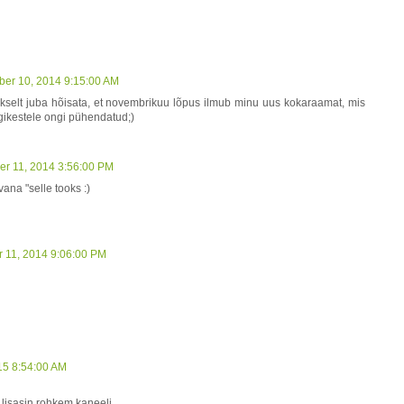
er 10, 2014 9:15:00 AM
aikselt juba hõisata, et novembrikuu lõpus ilmub minu uus kokaraamat, mis
ogikestele ongi pühendatud;)
er 11, 2014 3:56:00 PM
vana "selle tooks :)
r 11, 2014 9:06:00 PM
15 8:54:00 AM
 lisasin rohkem kaneeli.