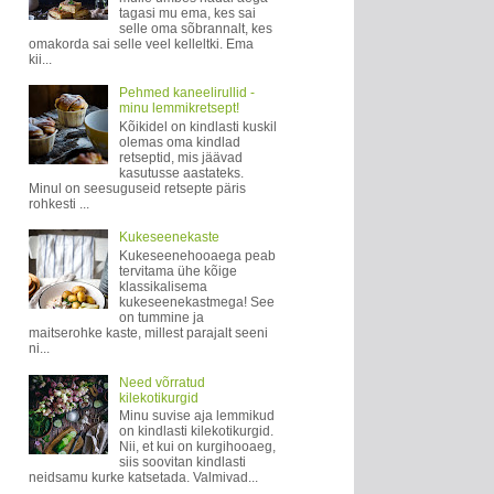
tagasi mu ema, kes sai
selle oma sõbrannalt, kes
omakorda sai selle veel kelleltki. Ema
kii...
Pehmed kaneelirullid -
minu lemmikretsept!
Kõikidel on kindlasti kuskil
olemas oma kindlad
retseptid, mis jäävad
kasutusse aastateks.
Minul on seesuguseid retsepte päris
rohkesti ...
Kukeseenekaste
Kukeseenehooaega peab
tervitama ühe kõige
klassikalisema
kukeseenekastmega! See
on tummine ja
maitserohke kaste, millest parajalt seeni
ni...
Need võrratud
kilekotikurgid
Minu suvise aja lemmikud
on kindlasti kilekotikurgid.
Nii, et kui on kurgihooaeg,
siis soovitan kindlasti
neidsamu kurke katsetada. Valmivad...