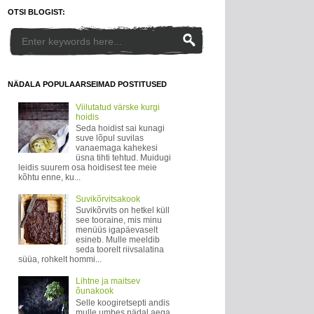
OTSI BLOGIST:
NÄDALA POPULAARSEIMAD POSTITUSED
Viilutatud värske kurgi
hoidis
Seda hoidist sai kunagi
suve lõpul suvilas
vanaemaga kahekesi
üsna tihti tehtud. Muidugi
leidis suurem osa hoidisest tee meie
kõhtu enne, ku...
Suvikõrvitsakook
Suvikõrvits on hetkel küll
see tooraine, mis minu
menüüs igapäevaselt
esineb. Mulle meeldib
seda toorelt riivsalatina
süüa, rohkelt hommi...
Lihtne ja maitsev
õunakook
Selle koogiretsepti andis
mulle umbes nädal aega