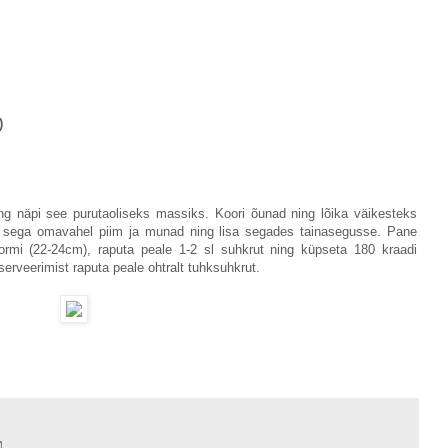
)
g näpi see purutaoliseks massiks. Koori õunad ning lõika väikesteks
l sega omavahel piim ja munad ning lisa segades tainasegusse. Pane
ormi (22-24cm), raputa peale 1-2 sl suhkrut ning küpseta 180 kraadi
serveerimist raputa peale ohtralt tuhksuhkrut.