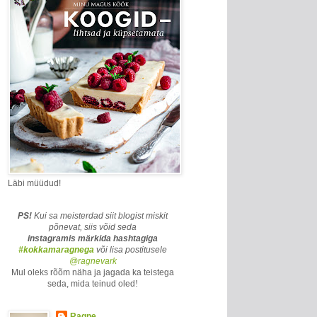
Läbi müüdud!
PS!
Kui sa meisterdad siit blogist miskit
põnevat, siis võid seda
instagramis märkida
hashtagiga
#kokkamaragnega
või lisa postitusele
@ragnevark
Mul oleks rõõm näha ja jagada ka teistega
seda, mida teinud oled
!
Ragne