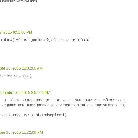
s kasutan kohviveskit:)
29, 2015 8:51:00 PM
hn ninna:) Mõnus tegemine sügisõhtuks, proovin järele!
ber 30, 2015 11:01:00 AM
uidas kook maitses;)
eptember 30, 2015 8:55:00 PM
n tuli tõesti suurepärane ja kook veelgi suurepärasem! Sõime seda
is järgmine kord tuleb meelde jätta-vähem suhkrut ja näpuotsatäis soola,
itäh suurepärase ja lihtsa retsepti eest:)
ber 30, 2015 11:22:00 PM