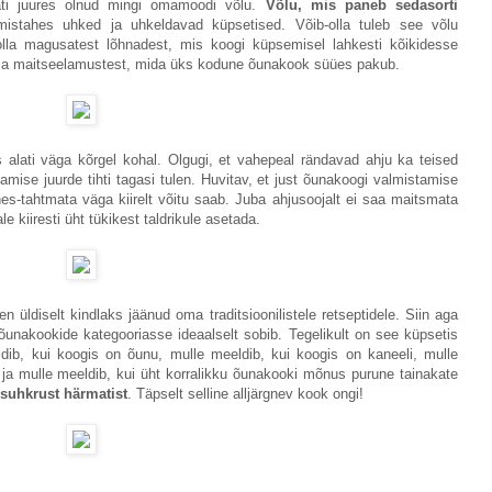
ati juures olnud mingi omamoodi võlu.
Võlu, mis paneb sedasorti
mistahes uhked ja uhkeldavad küpsetised. Võib-olla tuleb see võlu
olla magusatest lõhnadest, mis koogi küpsemisel lahkesti kõikidesse
t ja maitseelamustest, mida üks kodune õunakook süües pakub.
 alati väga kõrgel kohal. Olgugi, et vahepeal rändavad ahju ka teised
amise juurde tihti tagasi tulen. Huvitav, et just õunakoogi valmistamise
s-tahtmata väga kiirelt võitu saab. Juba ahjusoojalt ei saa maitsmata
le kiiresti üht tükikest taldrikule asetada.
 üldiselt kindlaks jäänud oma traditsioonilistele retseptidele. Siin aga
unakookide kategooriasse ideaalselt sobib. Tegelikult on see küpsetis
dib, kui koogis on õunu, mulle meeldib, kui koogis on kaneeli, mulle
 ja mulle meeldib, kui üht korralikku õunakooki mõnus purune tainakate
ksuhkrust härmatist
. Täpselt selline alljärgnev kook ongi!