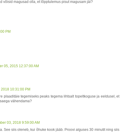
ad võisid magusad olla, et lõpptulemus pisut magusam jäi?
5:00 PM
er 05, 2015 12:37:00 AM
, 2018 10:31:00 PM
e plaaditäie tegemiseks peaks tegema lihtsalt topeltkoguse ja eeldusel, et
tusaega vähendama?
ber 03, 2018 9:59:00 AM
 See siis oleneb, kui õhuke kook jääb. Proovi alguses 30 minutit ning siis