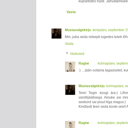
küpsetistes hästi. Jahvatamisek
Vasta
Mustavalgekirju
teisipäev, september 
Mm, juba seda retsepti lugedes tuleb lõ
Vasta
Vastused
Ragne
kolmapäev, septem
:) ... jään ootama tagasisidet, k
Mustavalgekirju
kolmapäev, s
Tere! Tegin koogi ära:) Lõh
vanillijäätisega. Ainuke asi m
seekord sai pisut liiga magus:)
Kindlasti teen seda kooki veel! A
Ragne
kolmapäev, septem