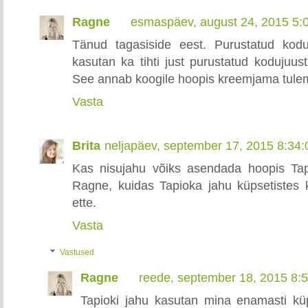
Ragne
esmaspäev, august 24, 2015 5:
Tänud tagasiside eest. Purustatud kodu
kasutan ka tihti just purustatud kodujuu
See annab koogile hoopis kreemjama tule
Vasta
Brita
neljapäev, september 17, 2015 8:34
Kas nisujahu võiks asendada hoopis Ta
Ragne, kuidas Tapioka jahu küpsetistes 
ette.
Vasta
Vastused
Ragne
reede, september 18, 2015 8:
Tapioki jahu kasutan mina enamasti küp