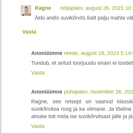
Ragne
neljapäev, august 26, 2021 10
Äkki andis suvikõrvits liialt palju mahla väl
Vasta
Anonüümne
reede, august 18, 2023 5:14
Tundub, et antud toorjuustu enam ei toodet
Vasta
Anonüümne
pühapäev, november 26, 20
Ragne, see retsept on saanud klassik
suvikõrvitsa roog ja ka viimane. Ja tõeline 
ainuke toit mida ise suvikõrvitsast jälle ja j
Vasta