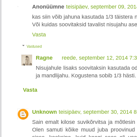
Anonüümne
teisipäev, september 09, 20
kas siin võib jahuna kasutada 1/3 täistera ni
Või kuidas soovitaksid tavalist nisujahu a
Vasta
Vastused
Ragne
reede, september 12, 2014 7:
Nisujahule lisaks soovitaksin kasutada odr
ja mandlijahu. Kogustena sobib 1/3 hästi.
Vasta
Unknown
teisipäev, september 30, 2014 
Sain emalt kilose suvikõrvitsa ja mõtlesi
Olen samuti kõike muud juba proovinud -