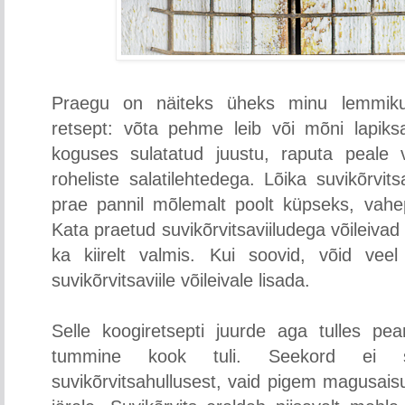
Praegu on näiteks üheks minu lemmikuk
retsept: võta pehme leib või mõni lapiksa
koguses sulatatud juustu, raputa peale ve
roheliste salatilehtedega. Lõika suvikõrvit
prae pannil mõlemalt poolt küpseks, vahep
Kata praetud suvikõrvitsaviiludega võileivad 
ka kiirelt valmis. Kui soovid, võid vee
suvikõrvitsaviile võileivale lisada.
Selle koogiretsepti juurde aga tulles pe
tummine kook tuli. Seekord ei s
suvikõrvitsahullusest, vaid pigem magusa