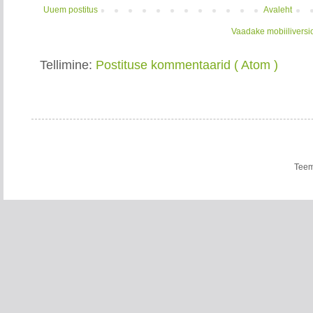
Uuem postitus
Avaleht
Vaadake mobiiliversi
Tellimine:
Postituse kommentaarid ( Atom )
Teem