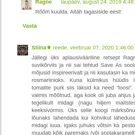
Ragne
laupäev, august 24, 2019 4:4
Rõõm kuulda. Aitäh tagasiside eest!
Vasta
Stiina⚜️
reede, veebruar 07, 2020 1:46:0
Jällegi üks aplausivääriline retsept Ra
suvikõrvits ja nii sai tehtud Save As soo
mõjusid inspireerivalt ja nii kasutasin ka 
rosmariinioks. Kuna külmikus hüüdis l
tomatite purk siis läksid ka need "loosi". 
valmis mõõtnud, aga kook oli juba ahjus ja
tegelikult midagi (nagu hiljem maitste
keeksivormis. Üks selle koogi märksõnu
lõunaks lahendada kui kohvikut lähedus
midagi luua. Igaks juhuks võtsin ka pest
muudab kõik paremaks (või soolakaramell) 