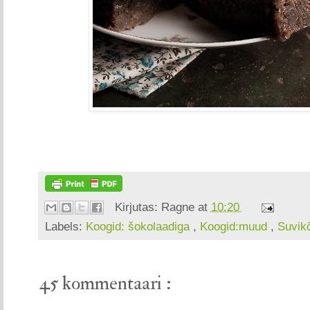
Kirjutas:
Ragne
at
10:20
Labels:
Koogid: šokolaadiga
,
Koogid:muud
,
Suvik
45 kommentaari :