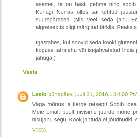
asemel, ta on hästi pehme ning sobib 
Kunagi Norras olles sai tehtud juustum
suurepärased (siis veel seda jahu Ee
algretseptis oligi märgitud tärklis. Peaks 
Igastahes, kui soovid seda kooki gluteen
koguse tatrajahu või isejahvatatud India 
jahuga:)
Vasta
Leelo
pühapäev, juuli 31, 2016 1:14:00 P
Väga mõnus ja kerge retsept! Sobib ideaal
Meie omalt poolt riivisime juurde mõne p
nisujahu segu. Kook jahtuda ei jõudnudki, e
Vasta