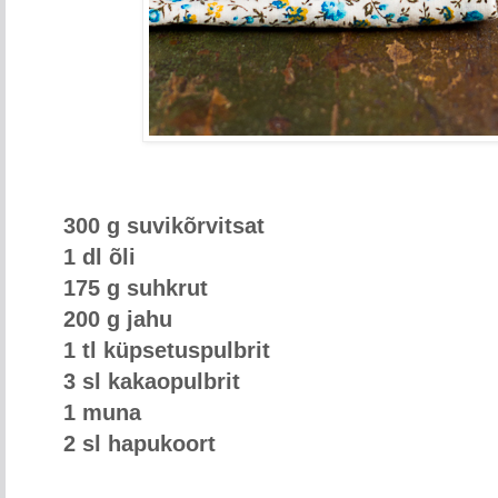
300 g suvikõrvitsat
1 dl õli
175 g suhkrut
200 g jahu
1 tl küpsetuspulbrit
3 sl kakaopulbrit
1 muna
2 sl hapukoort