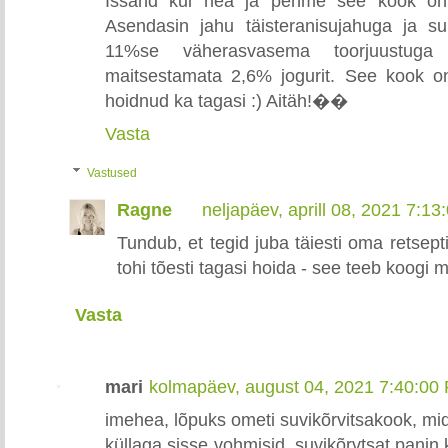
Issand kui hea ja pehme see kook on. 
Asendasin jahu täisteranisujahuga ja su
11%se väherasvasema toorjuustuga
maitsestamata 2,6% jogurit. See kook on
hoidnud ka tagasi :) Aitäh!��
Vasta
Vastused
Ragne
neljapäev, aprill 08, 2021 7:1
Tundub, et tegid juba täiesti oma retsepti
tohi tõesti tagasi hoida - see teeb koogi 
Vasta
mari
kolmapäev, august 04, 2021 7:40:00
imehea, lõpuks ometi suvikõrvitsakook, m
küllaga sisse vohmisid. suvikõrvtsat panin 