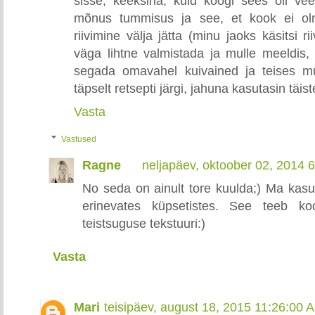
sisse, keeksina, kuid koogi sees oli ve
mõnus tummisus ja see, et kook ei olnu
riivimine välja jätta (minu jaoks käsitsi rii
väga lihtne valmistada ja mulle meeldis, 
segada omavahel kuivained ja teises m
täpselt retsepti järgi, jahuna kasutasin täist
Vasta
Vastused
Ragne
neljapäev, oktoober 02, 2014 
No seda on ainult tore kuulda;) Ma kasuta
erinevates küpsetistes. See teeb ko
teistsuguse tekstuuri:)
Vasta
Mari
teisipäev, august 18, 2015 11:26:00 