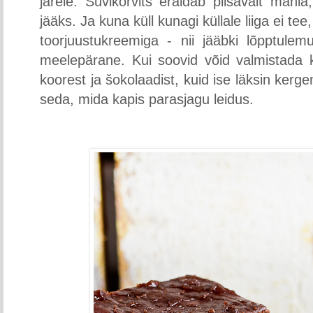
järele. Suvikõrvits eraldab piisavalt mahl
jääks. Ja kuna küll kunagi küllale liiga ei tee
toorjuustukreemiga - nii jääbki lõpptulem
meelepärane. Kui soovid võid valmistada ka
koorest ja šokolaadist, kuid ise läksin ker
seda, mida kapis parasjagu leidus.