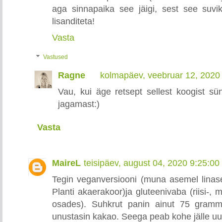
aga sinnapaika see jäigi, sest see suvik
lisanditeta!
Vasta
Vastused
Ragne
kolmapäev, veebruar 12, 2020
Vau, kui äge retsept sellest koogist sü
jagamast:)
Vasta
MaireL
teisipäev, august 04, 2020 9:25:0
Tegin veganversiooni (muna asemel lin
Planti akaerakoor)ja gluteenivaba (riisi-, 
osades). Suhkrut panin ainut 75 gramm
unustasin kakao. Seega peab kohe jälle uu