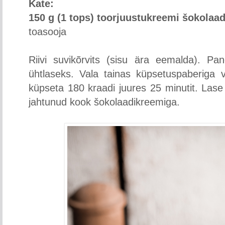
Kate:
150 g (1 tops) toorjuustukreemi šokolaa
toasooja
Riivi suvikõrvits (sisu ära eemalda). P
ühtlaseks. Vala tainas küpsetuspaberiga
küpseta 180 kraadi juures 25 minutit. Lase 
jahtunud kook šokolaadikreemiga.