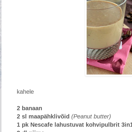
kahele
2 banaan
2 sl maapähklivõid
(Peanut butter)
1 pk Nescafe lahustuvat kohvipulbrit 3in