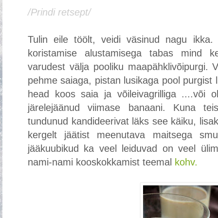
/Prindi retsept/
Tulin eile töölt, veidi väsinud nagu ikka
koristamise alustamisega tabas mind k
varudest välja pooliku maapähklivõipurgi. 
pehme saiaga, pistan lusikaga pool purgist l
head koos saia ja võileivagrilliga ....või 
järelejäänud viimase banaani. Kuna teis
tundunud kandideerivat läks see käiku, lisak
kergelt jäätist meenutava maitsega smu
jääkuubikud ka veel leiduvad on veel ülim
nami-nami kooskokkamist teemal
kohv.