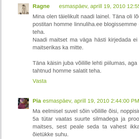
Ragne
esmaspäev, aprill 19, 2010 12:
Mina olen täielikult naadi lainel. Täna oli
postitan homme linnuliha.ee blogissemme 
teha.
Naadi maitset ma väga hästi kirjedada ei o
maitserikas ka mitte.
Täna käisin juba võilille lehti piilumas, ag
tahtnud homme salatit teha.
Vasta
Pia
esmaspäev, aprill 19, 2010 2:44:00 P
Ma eelmisel suvel sõin võilille õisi, noppisi
5a tütar vaatas suurte silmadega ja proo
maitses, sest peale seda ta vahest ikk
õietükke suhu.