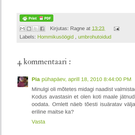
Kirjutas:
Ragne
at
13:23
Labels:
Hommikusöögid
,
umbrohutoidud
4 kommentaari :
Pia
pühapäev, aprill 18, 2010 8:44:00 PM
Minulgi oli mõtetes midagi naadist valmista
Kodus avastasin et olen koti maale jätnu
oodata. Omlett näeb tõesti isuäratav välj
eriline maitse ka?
Vasta