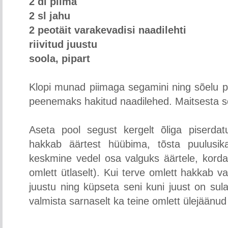
2 dl piima
2 sl jahu
2 peotäit varakevadisi naadilehti
riivitud juustu
soola, pipart
Klopi munad piimaga segamini ning sõelu pi
peenemaks hakitud naadilehed. Maitsesta so
Aseta pool segust kergelt õliga piserda
hakkab äärtest hüübima, tõsta puulusik
keskmine vedel osa valguks äärtele, korda
omlett ütlaselt). Kui terve omlett hakkab v
juustu ning küpseta seni kuni juust on sula
valmista sarnaselt ka teine omlett ülejäänu