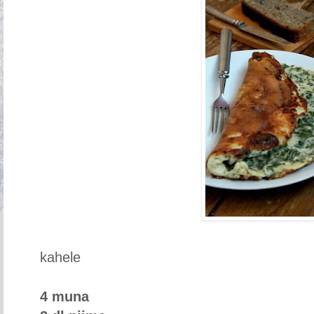
kahele
4 muna