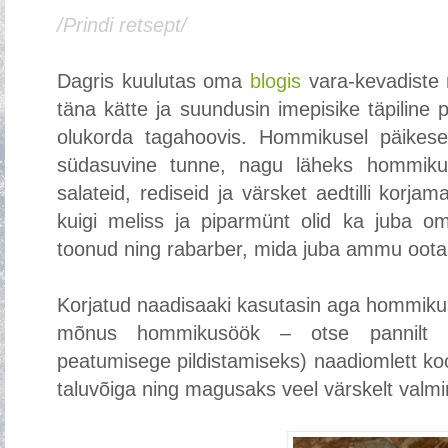
/Prindi retsept/
Dagris kuulutas oma
blogis
vara-kevadiste n
täna kätte ja suundusin imepisike täpiline
olukorda tagahoovis. Hommikusel päikeseli
südasuvine tunne, nagu läheks hommikut
salateid, rediseid ja värsket aedtilli korjam
kuigi meliss ja piparmünt olid ka juba o
toonud ning rabarber, mida juba ammu ootan
Korjatud naadisaaki kasutasin aga hommikuse
mõnus hommikusöök – otse pannilt tu
peatumisege pildistamiseks) naadiomlett koo
taluvõiga ning magusaks veel värskelt valmi