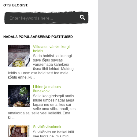
OTSI BLOGIST:
NÄDALA POPULAARSEIMAD POSTITUSED
Viilutatud värske kurgi
hoidis
Seda hoidist sai kunagi
suve lõpul suvilas
vanaemaga kahekesi
üsna tihti tehtud. Muidugi
leidis suurem osa hoidisest tee meie
kõhtu enne, ku...
Lihtne ja maitsev
õunakook
Selle koogiretsepti andis
mulle umbes nädal aega
tagasi mu ema, kes sai
selle oma sõbrannalt, kes
omakorda sai selle veel kelleltki. Ema
kii...
Suvikõrvitsakook
Suvikõrvits on hetkel küll
see tooraine, mis minu