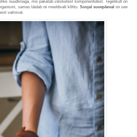
hke nuudliroaga, mis pakatab värsketest komponentidest. Tegelikult on
rganismi, samas täidab nii meeldivalt kõhtu.
Soojal suvepäeval
on see
resti valmivat.