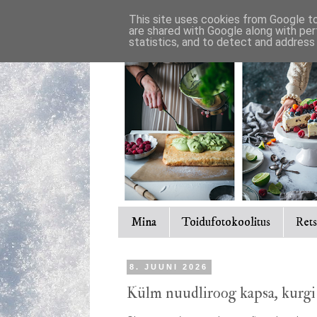
This site uses cookies from Google to 
are shared with Google along with per
statistics, and to detect and address
Mina
Toidufotokoolitus
Rets
8. JUUNI 2026
Külm nuudliroog kapsa, kurgi