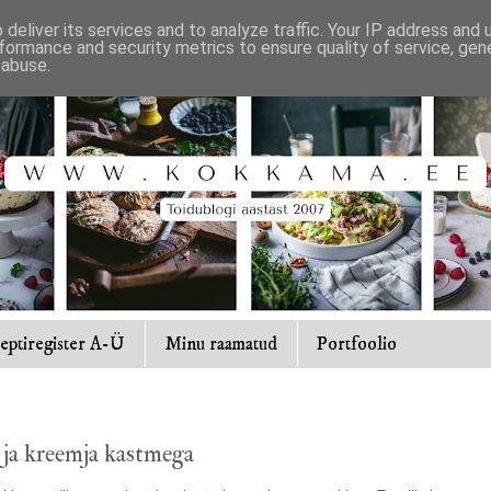
deliver its services and to analyze traffic. Your IP address and
formance and security metrics to ensure quality of service, ge
 abuse.
eptiregister A-Ü
Minu raamatud
Portfoolio
 ja kreemja kastmega