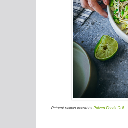
Retsept valmis koostöös
Polven Foods OÜ!