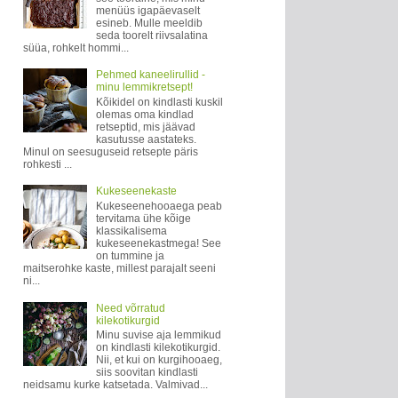
menüüs igapäevaselt
esineb. Mulle meeldib
seda toorelt riivsalatina
süüa, rohkelt hommi...
Pehmed kaneelirullid -
minu lemmikretsept!
Kõikidel on kindlasti kuskil
olemas oma kindlad
retseptid, mis jäävad
kasutusse aastateks.
Minul on seesuguseid retsepte päris
rohkesti ...
Kukeseenekaste
Kukeseenehooaega peab
tervitama ühe kõige
klassikalisema
kukeseenekastmega! See
on tummine ja
maitserohke kaste, millest parajalt seeni
ni...
Need võrratud
kilekotikurgid
Minu suvise aja lemmikud
on kindlasti kilekotikurgid.
Nii, et kui on kurgihooaeg,
siis soovitan kindlasti
neidsamu kurke katsetada. Valmivad...