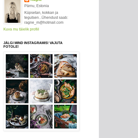
Pärnu, Estonia
Küpsetan, kokkan ja
tegutsen...Ühendust saab:
ragne_m@hotmail.com
Kuva mu täielik profiil
JÄLGI MIND INSTAGRAMIS! VAJUTA
FOTOLE!