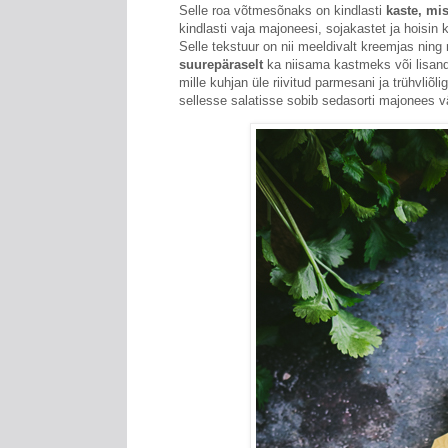
Selle roa võtmesõnaks on kindlasti
kaste, mi
kindlasti vaja majoneesi, sojakastet ja hoisi
Selle tekstuur on nii meeldivalt kreemjas ning
suurepäraselt
ka niisama kastmeks või lisandi
mille kuhjan üle riivitud parmesani ja trühvliõ
sellesse salatisse sobib sedasorti majonees v