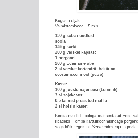
Kogus: neljale
Valmistamisaeg: 15 min
150 g soba nuudleid
soola
125 g kurki
200 g värsket kapsast
1 porgand
200 g Edamame ube
2 sl värsket koriandrit, hakituna
seesamiseemneid (peale)
Kaste:
100 g juustumajoneesi (Lemmik)
3 sl sojakastet
0,5 laimist pressitud mahla
2 sl hoisin kastet
Keeda nuudlid soolaga maitsestatud vees valmi
ribadeks. Tõmba kartulikoorimisnoaga porgan
sega kõik segamini. Serveerides raputa peal