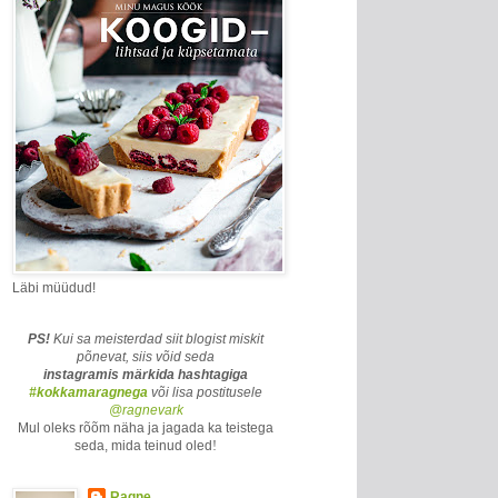
Läbi müüdud!
PS!
Kui sa meisterdad siit blogist miskit
põnevat, siis võid seda
instagramis märkida
hashtagiga
#kokkamaragnega
või lisa postitusele
@ragnevark
Mul oleks rõõm näha ja jagada ka teistega
seda, mida teinud oled
!
Ragne