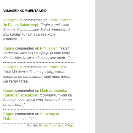
VIIMASED KOMMENTAARID
Anonymous
commented on
Koige Lihtsam
Ja Parem Saiaretsept
:
“Tegin vormis saia.
See on nii imemaitsev. Saiad õnnestuvad
mul kuidas kunagi aga see kohe
esimese…”
Ragne
commented on
Prmitaigen
:
“Tere!
Vedelikku läks siis liialt palju ja jahu vähe.
Kas õli läks ka ikka tainasse, see aitab…”
Anonymous
commented on
Prmitaigen
:
“Hei! Ma olen selle retsepti järgi varem
teinud ja on õnnestunud, kuid nüüd tehes
käi kahel katsel…”
Ragne
commented on
Maitsev Kaunitar
Rabarberi Toscakook
:
“Loomulikult võib ka
õuntega seda kooki teha: Koduaiaõuntega
on eriti hea:)”
Ragne
commented on
Vrskekapsa
Hakklihahautis
:
“:)”
Get this
Recent Comments Widget