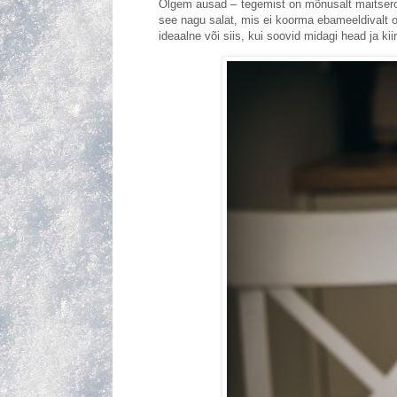
Olgem ausad – tegemist on mõnusalt maitsero
see nagu salat, mis ei koorma ebameeldivalt o
ideaalne või siis, kui soovid midagi head ja kii