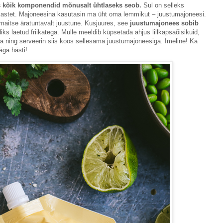
s kõik komponendid mõnusalt ühtlaseks seob.
Sul on selleks
n kastet. Majoneesina kasutasin ma üht oma lemmikut – juustumajoneesi.
 maitse äratuntavalt juustune. Kusjuures, see
juustumajonees sobib
ks laetud friikatega. Mulle meeldib küpsetada ahjus lillkapsaõisikuid,
liga ning serveerin siis koos sellesama juustumajoneesiga. Imeline! Ka
äga hästi!