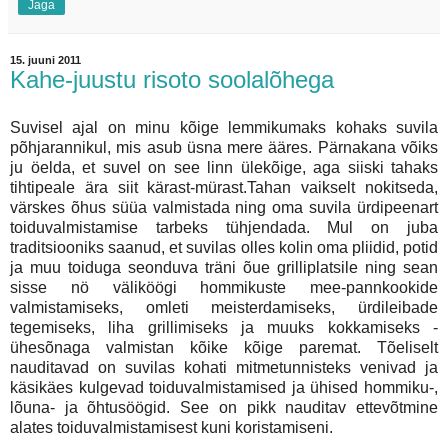
Jaga
15. juuni 2011
Kahe-juustu risoto soolalõhega
Suvisel ajal on minu kõige lemmikumaks kohaks suvila
põhjarannikul, mis asub üsna mere ääres. Pärnakana võiks
ju öelda, et suvel on see linn ülekõige, aga siiski tahaks
tihtipeale ära siit kärast-mürast.Tahan vaikselt nokitseda,
värskes õhus süüa valmistada ning oma suvila ürdipeenart
toiduvalmistamise tarbeks tühjendada. Mul on juba
traditsiooniks saanud, et suvilas olles kolin oma pliidid, potid
ja muu toiduga seonduva träni õue grilliplatsile ning sean
sisse nö väliköögi hommikuste mee-pannkookide
valmistamiseks, omleti meisterdamiseks, ürdileibade
tegemiseks, liha grillimiseks ja muuks kokkamiseks -
ühesõnaga valmistan kõike kõige paremat. Tõeliselt
nauditavad on suvilas kohati mitmetunnisteks venivad ja
käsikäes kulgevad toiduvalmistamised ja ühised hommiku-,
lõuna- ja õhtusöögid. See on pikk nauditav ettevõtmine
alates toiduvalmistamisest kuni koristamiseni.