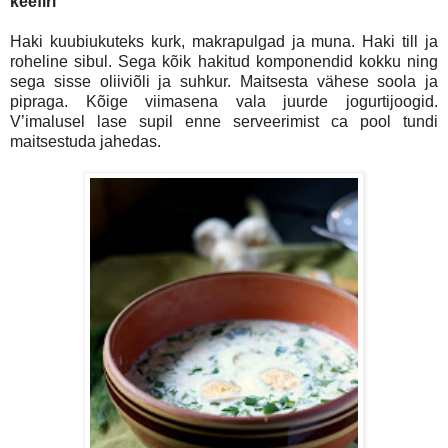
keefiri
Haki kuubiukuteks kurk, makrapulgad ja muna. Haki till ja
roheline sibul. Sega kõik hakitud komponendid kokku ning
sega sisse oliiviõli ja suhkur. Maitsesta vähese soola ja
pipraga. Kõige viimasena vala juurde jogurtijoogid.
V’imalusel lase supil enne serveerimist ca pool tundi
maitsestuda jahedas.