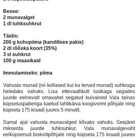
Besee:
2 munavalget
1 dl tuhksuhkrut
Täidis:
200 g kohupiima (kandilises pakis)
2 dl rõõska koort (35%)
3 sl suhkrut
100 g maasikaid
Immutamiseks: piima
Vahusta munad (nii kollased kui ka terved munad) suhkruga
heledaks vahuks. Lisa ettevaatlikult lusikaga segades
juurde eelnevalt omavahel segatud kuivained Vala tainas
küpsetuspaberiga kaetud lahtikäiva koogivormi põhjale ning
küpseta 175 kraadi juures 5 minutit.
Samal ajal vahusta munavalged kõvaks vahuks. Seejärel
mikserda juurde tuhksuhkur. Vala munavalgevaht
eelküpsenud biskviitpõhjale ning küpseta 175 kraadi juures