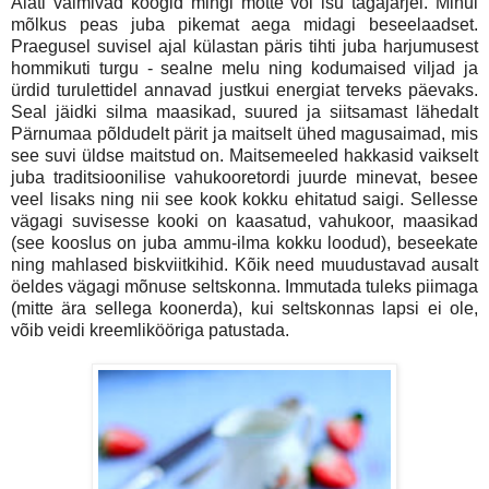
Alati valmivad koogid mingi mõtte või isu tagajärjel. Minul
mõlkus peas juba pikemat aega midagi beseelaadset.
Praegusel suvisel ajal külastan päris tihti juba harjumusest
hommikuti turgu - sealne melu ning kodumaised viljad ja
ürdid turulettidel annavad justkui energiat terveks päevaks.
Seal jäidki silma maasikad, suured ja siitsamast lähedalt
Pärnumaa põldudelt pärit ja maitselt ühed magusaimad, mis
see suvi üldse maitstud on. Maitsemeeled hakkasid vaikselt
juba traditsioonilise vahukooretordi juurde minevat, besee
veel lisaks ning nii see kook kokku ehitatud saigi. Sellesse
vägagi suvisesse kooki on kaasatud, vahukoor, maasikad
(see kooslus on juba ammu-ilma kokku loodud), beseekate
ning mahlased biskviitkihid. Kõik need muudustavad ausalt
öeldes vägagi mõnuse seltskonna. Immutada tuleks piimaga
(mitte ära sellega koonerda), kui seltskonnas lapsi ei ole,
võib veidi kreemlikööriga patustada.