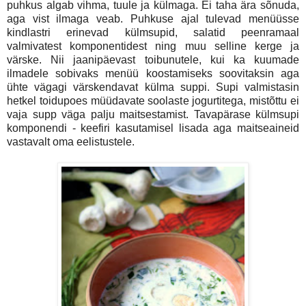
puhkus algab vihma, tuule ja külmaga. Ei taha ära sõnuda,
aga vist ilmaga veab. Puhkuse ajal tulevad menüüsse
kindlastri erinevad külmsupid, salatid peenramaal
valmivatest komponentidest ning muu selline kerge ja
värske. Nii jaanipäevast toibunutele, kui ka kuumade
ilmadele sobivaks menüü koostamiseks soovitaksin aga
ühte vägagi värskendavat külma suppi. Supi valmistasin
hetkel toidupoes müüdavate soolaste jogurtitega, mistõttu ei
vaja supp väga palju maitsestamist. Tavapärase külmsupi
komponendi - keefiri kasutamisel lisada aga maitseaineid
vastavalt oma eelistustele.