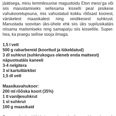
jäätisega, minu lemmiksuvise magustoidu Eton mess’ga või
siis maiustamiseks sellesama kisselli peal pisikese
vahukooretupsuna, mis vahustatud kokku rõõsast koorest,
värsketest maasikatest ning veidikesest suhkrust.
Manustada soovitan üks-ühele ehk siis üks supilusikatäis
niisama maitsmiseks ning samapalju siis kissellile. Super-
hea, ka praegu sellise sooja ilmaga.
1,5 l vett
500 g rabarbereid (kooritud ja tükeldatud)
3 dl suhkrut (suhkrukogus oleneb enda maitsest)
näpuotsatäis kaneeli
3-4 nelgitera
3 sl kartulitärklist
1,5 dl vett
Maasikavahukoor:
200 ml rõõska koort (35%)
1 tl vaniljesuhkrut
1 sl suhkrut
100 g maasikaid