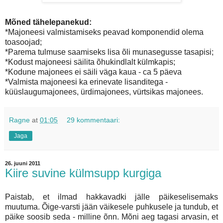
Mõned tähelepanekud:
*Majoneesi valmistamiseks peavad komponendid olema
toasoojad;
*Parema tulmuse saamiseks lisa õli munasegusse tasapisi;
*Kodust majoneesi säilita õhukindlalt külmkapis;
*Kodune majonees ei säili väga kaua - ca 5 päeva
*Valmista majoneesi ka erinevate lisanditega -
küüslaugumajonees, ürdimajonees, vürtsikas majonees.
Ragne
at
01:05
29 kommentaari:
Jaga
26. juuni 2011
Kiire suvine külmsupp kurgiga
Paistab, et ilmad hakkavadki jälle päikeselisemaks
muutuma. Õige-varsti jään väikesele puhkusele ja tundub, et
päike soosib seda - milline õnn. Mõni aeg tagasi arvasin, et