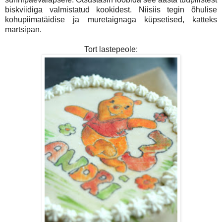
biskviidiga valmistatud kookidest. Niisiis tegin õhulise
kohupiimatäidise ja muretaignaga küpsetised, katteks
martsipan.
Tort lastepeole: