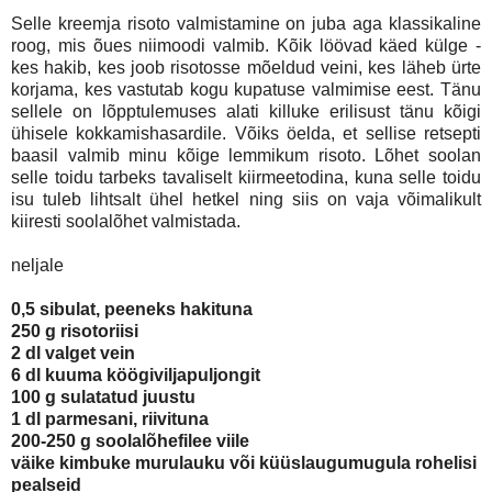
Selle kreemja risoto valmistamine on juba aga klassikaline
roog, mis õues niimoodi valmib. Kõik löövad käed külge -
kes hakib, kes joob risotosse mõeldud veini, kes läheb ürte
korjama, kes vastutab kogu kupatuse valmimise eest. Tänu
sellele on lõpptulemuses alati killuke erilisust tänu kõigi
ühisele kokkamishasardile. Võiks öelda, et sellise retsepti
baasil valmib minu kõige lemmikum risoto. Lõhet soolan
selle toidu tarbeks tavaliselt kiirmeetodina, kuna selle toidu
isu tuleb lihtsalt ühel hetkel ning siis on vaja võimalikult
kiiresti soolalõhet valmistada.
neljale
0,5 sibulat, peeneks hakituna
250 g risotoriisi
2 dl valget vein
6 dl kuuma köögiviljapuljongit
100 g sulatatud juustu
1 dl parmesani, riivituna
200-250 g soolalõhefilee viile
väike kimbuke murulauku või küüslaugumugula rohelisi
pealseid