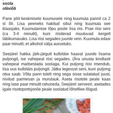
soola
oliiviõli
Pane pliit keskmisele kuumusele ning kuumuta pannil ca 2
sl õli. Lisa peeneks hakitud sibul ning kuumuta see
klaasjaks. Kuumutamise lõpu poole lisa riis. Prae riisi seni
(ca 3-4 minutit), kuni riisiterad muutuvad kergelt
läbikumavaks. Lisa riisi segades juurde vein. Kuumuta edasi
paar minutit, et alkohol välja aurustuks.
Seejärel hakka järk-järgult kulbitäie haaval juurde lisama
puljongit, ise vahepeal riisi segades. (Ära unusta kindlasti
vahepeal maitsestada soolaga. Kui puljong riisi imendub,
lisa uus kulbitäis puljongit. Jätka tegevust seni, kuni puljong
otsa saab. Võta pann tulelt ning sega sisse sulatatud juust,
riivitud parmesan ja murulauk. Aseta risotole peale kaas
ning lase paar minutit rahuneda. Seejärel serveeri, asetades
igale risotoportsjonile peale soolatud lõhefilee lõigud.