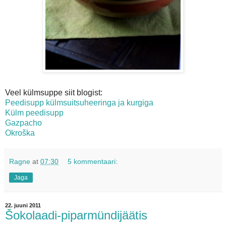
Veel külmsuppe siit blogist:
Peedisupp külmsuitsuheeringa ja kurgiga
Külm peedisupp
Gazpacho
Okroška
Ragne
at
07:30
5 kommentaari:
Jaga
22. juuni 2011
Šokolaadi-piparmündijäätis