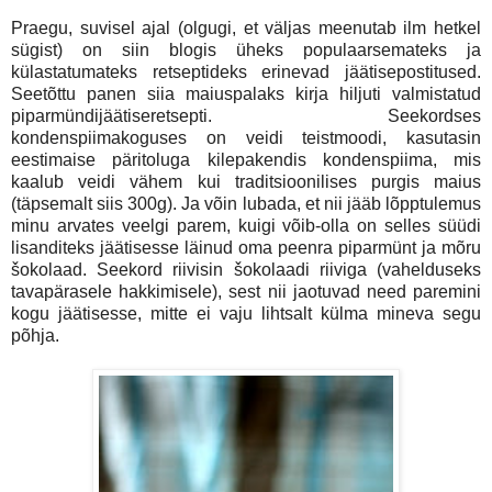
Praegu, suvisel ajal (olgugi, et väljas meenutab ilm hetkel
sügist) on siin blogis üheks populaarsemateks ja
külastatumateks retseptideks erinevad jäätisepostitused.
Seetõttu panen siia maiuspalaks kirja hiljuti valmistatud
piparmündijäätiseretsepti. Seekordses
kondenspiimakoguses on veidi teistmoodi, kasutasin
eestimaise päritoluga kilepakendis kondenspiima, mis
kaalub veidi vähem kui traditsioonilises purgis maius
(täpsemalt siis 300g). Ja võin lubada, et nii jääb lõpptulemus
minu arvates veelgi parem, kuigi võib-olla on selles süüdi
lisanditeks jäätisesse läinud oma peenra piparmünt ja mõru
šokolaad. Seekord riivisin šokolaadi riiviga (vahelduseks
tavapärasele hakkimisele), sest nii jaotuvad need paremini
kogu jäätisesse, mitte ei vaju lihtsalt külma mineva segu
põhja.