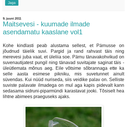
Jaga
9. juuni 2011
Maitsevesi - kuumade ilmade
asendamatu kaaslane vol1
Kohe kindlasti peab alustama sellest, et Pärnusse on
jõudnud täielik suvi. Pargid ja rand rahvast täis ning
merevesi juba vaat, et üleliia soe. Pärnu tänavakohvikud on
suvenautijatest pungil ning tänavad suvitajate saginat täis -
üleütlemata mõnus aeg. Eile võtsime sõbrannaga ette ka
selle aasta esimese pikniku, mis suvetunnet ainult
süvendas. Kui nüüd nuriseda, siis veidike palav on. Selliste
suviste palavate ilmadega on mul aga kapis pidevalt kann
sedasama sidruni-piparmündi karastavat jooki. Tõsiselt hea
lihtne abimees praeguseks ajaks.