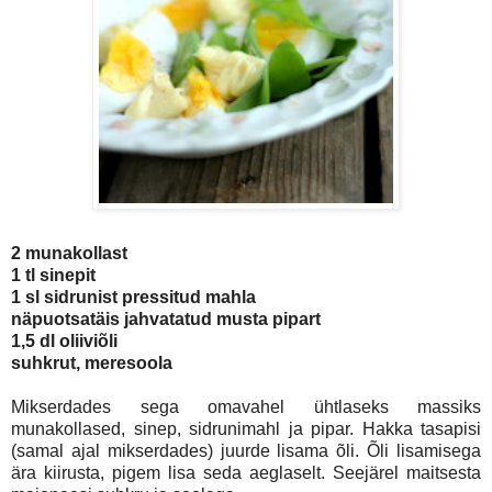
2 munakollast
1 tl sinepit
1 sl sidrunist pressitud mahla
näpuotsatäis jahvatatud musta pipart
1,5 dl oliiviõli
suhkrut, meresoola
Mikserdades sega omavahel ühtlaseks massiks
munakollased, sinep, sidrunimahl ja pipar. Hakka tasapisi
(samal ajal mikserdades) juurde lisama õli. Õli lisamisega
ära kiirusta, pigem lisa seda aeglaselt. Seejärel maitsesta