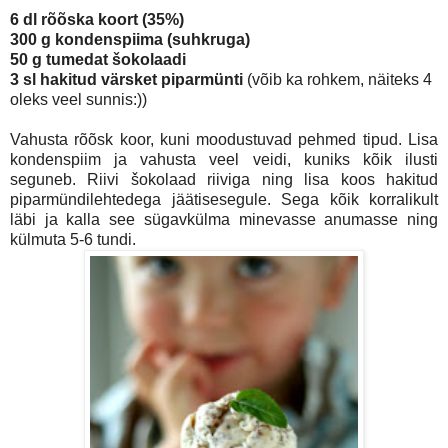
6 dl rõõska koort (35%)
300 g kondenspiima (suhkruga)
50 g tumedat šokolaadi
3 sl hakitud värsket piparmünti
(võib ka rohkem, näiteks 4
oleks veel sunnis:))
Vahusta rõõsk koor, kuni moodustuvad pehmed tipud. Lisa
kondenspiim ja vahusta veel veidi, kuniks kõik ilusti
seguneb. Riivi šokolaad riiviga ning lisa koos hakitud
piparmündilehtedega jäätisesegule. Sega kõik korralikult
läbi ja kalla see sügavkülma minevasse anumasse ning
külmuta 5-6 tundi.