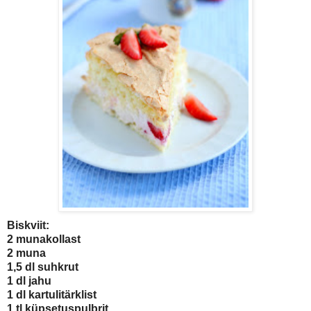
Biskviit:
2 munakollast
2 muna
1,5 dl suhkrut
1 dl jahu
1 dl kartulitärklist
1 tl küpsetuspulbrit