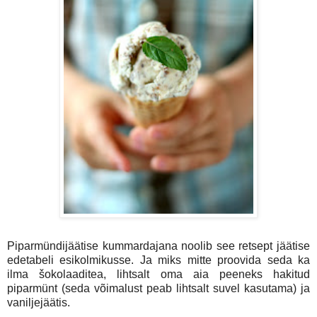
Piparmündijäätise kummardajana noolib see retsept jäätise
edetabeli esikolmikusse. Ja miks mitte proovida seda ka
ilma šokolaaditea, lihtsalt oma aia peeneks hakitud
piparmünt (seda võimalust peab lihtsalt suvel kasutama) ja
vaniljejäätis.