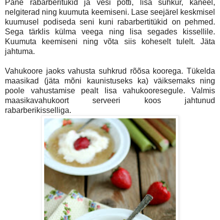
Pane rabarberitükid ja vesi potti, lisa suhkur, kaneel,
nelgiterad ning kuumuta keemiseni. Lase seejärel keskmisel
kuumusel podiseda seni kuni rabarbertitükid on pehmed.
Sega tärklis külma veega ning lisa segades kissellile.
Kuumuta keemiseni ning võta siis koheselt tulelt. Jäta
jahtuma.
Vahukoore jaoks vahusta suhkrud rõõsa koorega. Tükelda
maasikad (jäta mõni kaunistuseks ka) väiksemaks ning
poole vahustamise pealt lisa vahukooresegule. Valmis
maasikavahukoort serveeri koos jahtunud
rabarberikisselliga.