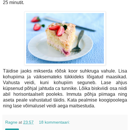
25 minutit.
Täidise jaoks mikserda rõõsk koor suhkruga vahule. Lisa
kohupiima ja väiksemateks tükkideks lõigatud maasikad.
Vahusta veidi, kuni kohupiim seguneb. Lase ahjus
küpsenud põhjal jahtuda ca tunnike. Lõika biskviidi osa niidi
abil horisontaalselt pooleks. Immuta põhja piimaga ning
aseta peale vahustatud täidis. Kata pealmise koogipoolega
ning lase võimalusel veidi aega maitsestuda.
Ragne
at
23:57
18 kommentaari: