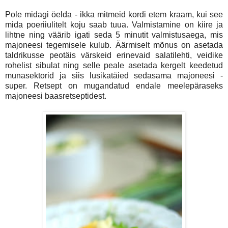
Pole midagi öelda - ikka mitmeid kordi etem kraam, kui see
mida poeriiulitelt koju saab tuua. Valmistamine on kiire ja
lihtne ning väärib igati seda 5 minutit valmistusaega, mis
majoneesi tegemisele kulub. Äärmiselt mõnus on asetada
taldrikusse peotäis värskeid erinevaid salatilehti, veidike
rohelist sibulat ning selle peale asetada kergelt keedetud
munasektorid ja siis lusikatäied sedasama majoneesi -
super. Retsept on mugandatud endale meelepäraseks
majoneesi baasretseptidest.