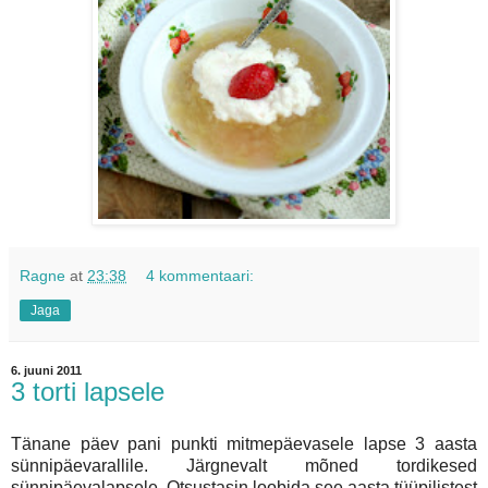
Ragne
at
23:38
4 kommentaari:
Jaga
6. juuni 2011
3 torti lapsele
Tänane päev pani punkti mitmepäevasele lapse 3 aasta
sünnipäevarallile. Järgnevalt mõned tordikesed
sünnipäevalapsele. Otsustasin loobida see aasta tüüpilistest