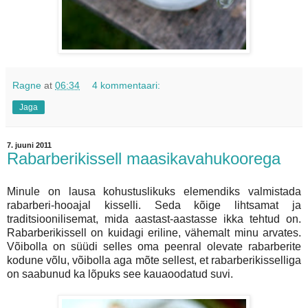
Ragne
at
06:34
4 kommentaari:
Jaga
7. juuni 2011
Rabarberikissell maasikavahukoorega
Minule on lausa kohustuslikuks elemendiks valmistada
rabarberi-hooajal kisselli. Seda kõige lihtsamat ja
traditsioonilisemat, mida aastast-aastasse ikka tehtud on.
Rabarberikissell on kuidagi eriline, vähemalt minu arvates.
Võibolla on süüdi selles oma peenral olevate rabarberite
kodune võlu, võibolla aga mõte sellest, et rabarberikisselliga
on saabunud ka lõpuks see kauaoodatud suvi.