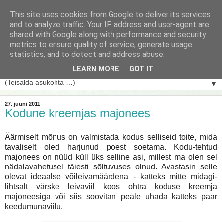
This site uses cookies from Google to deliver its services
and to analyze traffic. Your IP address and user-agent are
shared with Google along with performance and security
metrics to ensure quality of service, generate usage
statistics, and to detect and address abuse.
LEARN MORE
GOT IT
▼
27. juuni 2011
Kodune kreemjas majonees
Äärmiselt mõnus on valmistada kodus selliseid toite, mida
tavaliselt oled harjunud poest soetama. Kodu-tehtud
majonees on nüüd küll üks selline asi, millest ma olen sel
nädalavahetusel täiesti sõltuvuses olnud. Avastasin selle
olevat ideaalse võileivamäärdena - katteks mitte midagi-
lihtsalt värske leivaviil koos ohtra koduse kreemja
majoneesiga või siis soovitan peale uhada katteks paar
keedumunaviilu.