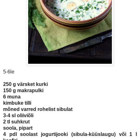
5-6le
250 g värsket kurki
150 g makrapulki
6 muna
kimbuke tilli
mõned varred rohelist sibulat
3-4 sl oliiviõli
2 tl suhkrut
soola, pipart
4 pdl soolast jogurtijooki (sibula-küüslaugu) või 1 l