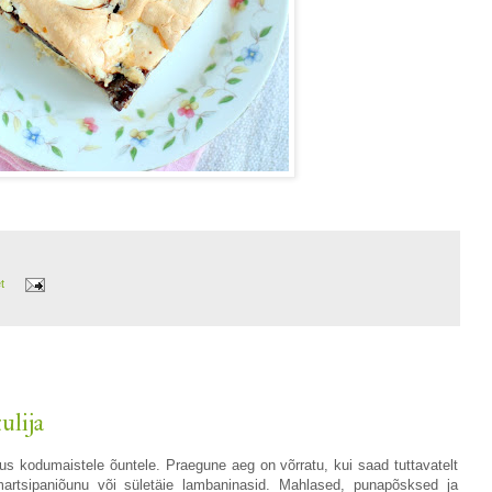
et
ulija
us kodumaistele õuntele. Praegune aeg on võrratu, kui saad tuttavatelt
martsipaniõunu või sületäie lambaninasid. Mahlased, punapõsksed ja