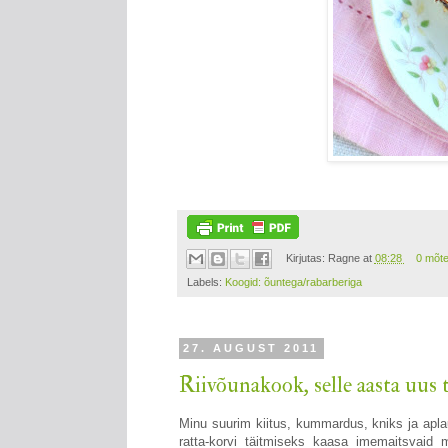
Kirjutas:
Ragne
at
08:28
0 mõt
Labels:
Koogid: õuntega/rabarberiga
27. AUGUST 2011
Riivõunakook, selle aasta uus t
Minu suurim kiitus, kummardus, kniks ja apla
ratta-korvi täitmiseks kaasa imemaitsvaid 