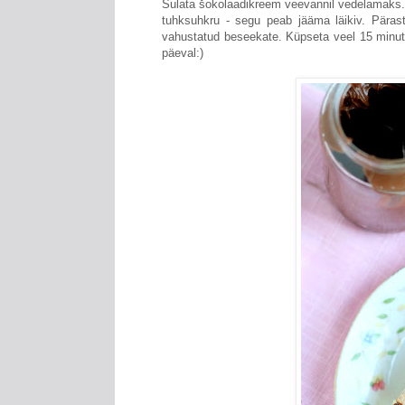
Sulata šokolaadikreem veevannil vedelamaks. 
tuhksuhkru - segu peab jääma läikiv. Päras
vahustatud beseekate. Küpseta veel 15 minuti
päeval:)