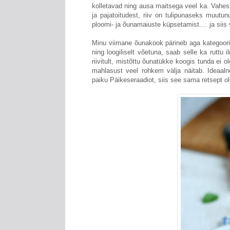
kolletavad ning ausa maitsega veel ka. Vahest 
ja pajatoitudest, riiv on tulipunaseks muutun
ploomi- ja õunamaiuste küpsetamist.... ja siis
Minu viimane õunakook pärineb aga kategoori
ning loogiliselt võetuna, saab selle ka ruttu
riivitult, mistõttu õunatükke koogis tunda ei
mahlasust veel rohkem välja näitab. Ideaaln
paiku Päikeseraadiot, siis see sama retsept ol