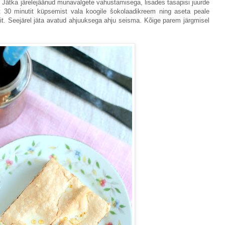
Jätka järelejäänud munavalgete vahustamisega, lisades tasapisi juurde
t 30 minutit küpsemist vala koogile šokolaadikreem ning aseta peale
t. Seejärel jäta avatud ahjuuksega ahju seisma. Kõige parem järgmisel