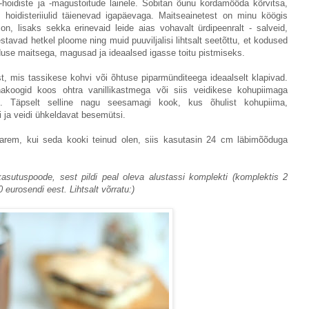
hoidiste ja -magustoitude lainele. Sobitan õunu kordamööda kõrvitsa,
ttu hoidisteriiulid täienevad igapäevaga. Maitseainetest on minu köögis
on, lisaks sekka erinevaid leide aias vohavalt ürdipeenralt - salveid,
stavad hetkel ploome ning muid puuviljalisi lihtsalt seetõttu, et kodused
duse maitsega, magusad ja ideaalsed igasse toitu pistmiseks.
t, mis tassikese kohvi või õhtuse piparmünditeega ideaalselt klapivad.
koogid koos ohtra vanillikastmega või siis veidikese kohupiimaga
). Täpselt selline nagu seesamagi kook, kus õhulist kohupiima,
ja veidi ühkeldavat besemütsi.
varem, kui seda kooki teinud olen, siis kasutasin 24 cm läbimõõduga
kasutuspoode, sest pildi peal oleva alustassi komplekti (komplektis 2
 eurosendi eest. Lihtsalt võrratu:)