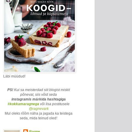
Läbi müüdud!
PS!
Kui sa meisterdad siit blogist miskit
põnevat, siis võid seda
instagramis märkida
hashtagiga
#kokkamaragnega
või lisa postitusele
@ragnevark
Mul oleks rõõm näha ja jagada ka teistega
seda, mida teinud oled
!
Ragne