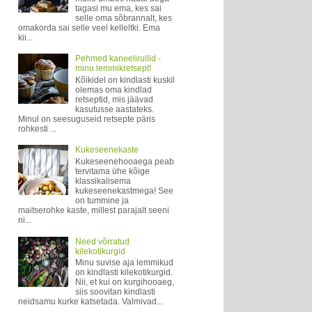
tagasi mu ema, kes sai
selle oma sõbrannalt, kes
omakorda sai selle veel kelleltki. Ema
kii...
Pehmed kaneelirullid -
minu lemmikretsept!
Kõikidel on kindlasti kuskil
olemas oma kindlad
retseptid, mis jäävad
kasutusse aastateks.
Minul on seesuguseid retsepte päris
rohkesti ...
Kukeseenekaste
Kukeseenehooaega peab
tervitama ühe kõige
klassikalisema
kukeseenekastmega! See
on tummine ja
maitserohke kaste, millest parajalt seeni
ni...
Need võrratud
kilekotikurgid
Minu suvise aja lemmikud
on kindlasti kilekotikurgid.
Nii, et kui on kurgihooaeg,
siis soovitan kindlasti
neidsamu kurke katsetada. Valmivad...