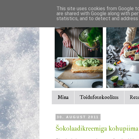
This site uses cookies from Google to 
are shared with Google along with per
statistics, and to detect and address
Mina
Toidufotokoolitus
Rets
30. AUGUST 2011
Šokolaadikreemiga kohupiim