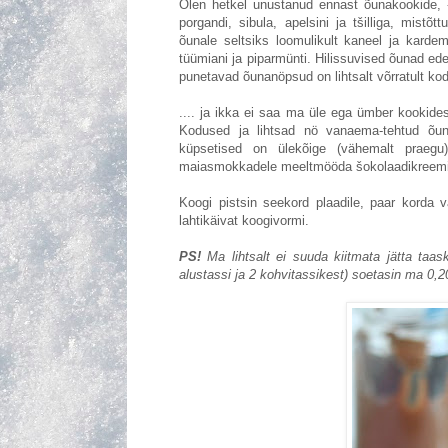
Olen hetkel unustanud ennast õunakookide, -
porgandi, sibula, apelsini ja tšilliga, mistõ
õunale seltsiks loomulikult kaneel ja kardem
tüümiani ja piparmünti. Hilissuvised õunad ede
punetavad õunanöpsud on lihtsalt võrratult ko
.... ja ikka ei saa ma üle ega ümber kookides
Kodused ja lihtsad nö vanaema-tehtud õuna
küpsetised on ülekõige (vähemalt praegu
maiasmokkadele meeltmööda šokolaadikreemi 
Koogi pistsin seekord plaadile, paar korda 
lahtikäivat koogivormi.
PS!
Ma lihtsalt ei suuda kiitmata jätta taas
alustassi ja 2 kohvitassikest) soetasin ma 0,20