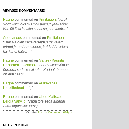
VIIMASED KOMMENTAARID
Ragne
commented on
Prmitaigen
:
“Tere!
Vedelikku läks siis liialt palju ja jahu vähe.
Kas õli läks ka ikka tainasse, see aitab…”
Anonymous
commented on
Prmitaigen
:
“Hei! Ma olen selle retsepti järgi varem
teinud ja on õnnestunud, kuid nüüd tehes
käi kahel katsel…”
Ragne
commented on
Maitsev Kaunitar
Rabarberi Toscakook
:
“Loomulikult võib ka
õuntega seda kooki teha: Koduaiaõuntega
on eriti hea:)”
Ragne
commented on
Vrskekapsa
Hakklihahautis
:
“:)”
Ragne
commented on
Uhed Maitsvad
Belgia Vahvlid
:
“Väga tore seda lugeda!
Aitäh tagasiside eest:)”
Get this
Recent Comments Widget
RETSEPTIKOGU