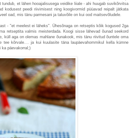
tundub, et lähen hooajalisusega veidike liiale - ahi huugab suvikõrvitsa
ud kodusest peedi riivimisest ning koogivormid püüavad reipalt jätkata
 veel oad, mis tänu parmesani ja taluvõile on kui ood maitsevõludele.
ast - "et meelest ei läheks". Ühesõnaga on retseptis kõik kogused 2ga
 ilma retseptita valmis meisterdada. Koogi sisse lähevad õunad seekord
 ole, küll aga on olemas mahlane õunakook, mis tänu riivitud õuntele oma
e tee kõrvale.... ja kui kuulasite täna laupäevahommikul kella kümne
i ka päevakorral;)