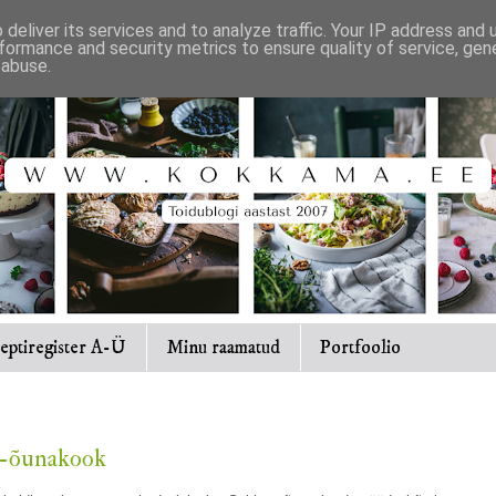
deliver its services and to analyze traffic. Your IP address and
formance and security metrics to ensure quality of service, ge
 abuse.
eptiregister A-Ü
Minu raamatud
Portfoolio
a-õunakook