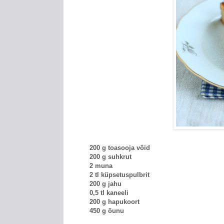
200 g toasooja võid
200 g suhkrut
2 muna
2 tl küpsetuspulbrit
200 g jahu
0,5 tl kaneeli
200 g hapukoort
450 g õunu