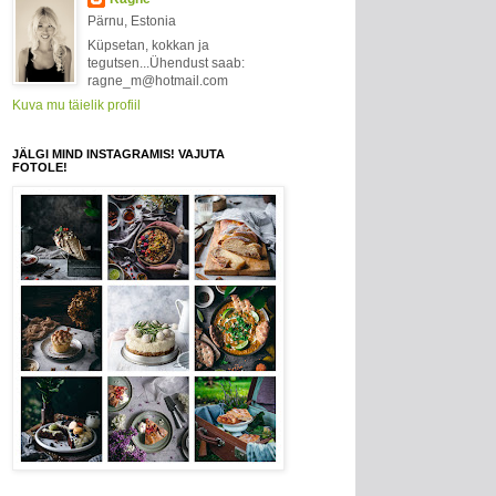
Pärnu, Estonia
Küpsetan, kokkan ja
tegutsen...Ühendust saab:
ragne_m@hotmail.com
Kuva mu täielik profiil
JÄLGI MIND INSTAGRAMIS! VAJUTA
FOTOLE!