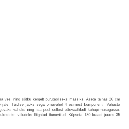
sa vesi ning sõtku kergelt purutaoliseks massiks. Aseta tainas 26 cm
õhjale. Täidise jaoks sega omavahel 4 esimest komponenti. Vahusta
gevaks vahuks ning lisa pool sellest ettevaatlikult kohupiimasegusse.
hukesteks viiludeks lõigatud õunaviilud. Küpseta 180 kraadi juures 35