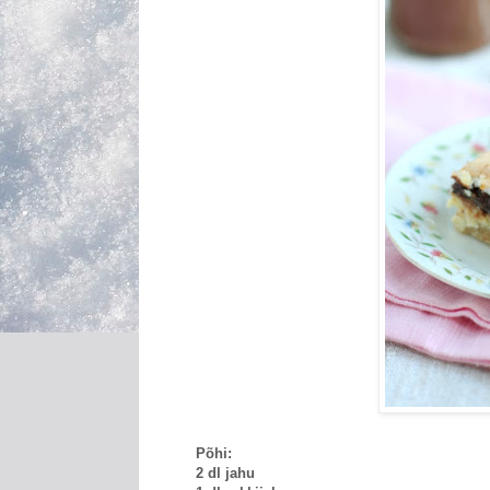
Põhi:
2 dl jahu