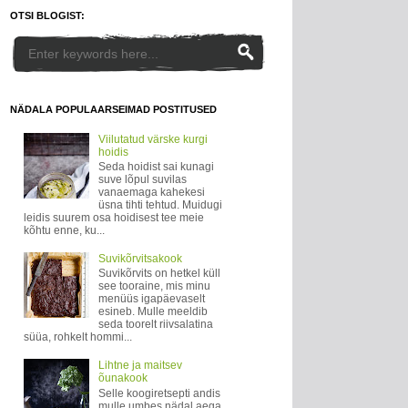
OTSI BLOGIST:
NÄDALA POPULAARSEIMAD POSTITUSED
Viilutatud värske kurgi
hoidis
Seda hoidist sai kunagi
suve lõpul suvilas
vanaemaga kahekesi
üsna tihti tehtud. Muidugi
leidis suurem osa hoidisest tee meie
kõhtu enne, ku...
Suvikõrvitsakook
Suvikõrvits on hetkel küll
see tooraine, mis minu
menüüs igapäevaselt
esineb. Mulle meeldib
seda toorelt riivsalatina
süüa, rohkelt hommi...
Lihtne ja maitsev
õunakook
Selle koogiretsepti andis
mulle umbes nädal aega