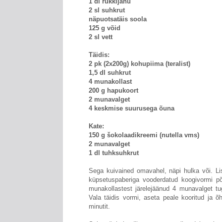
1 dl rukkijahu
2 sl suhkrut
näpuotsatäis soola
125 g võid
2 sl vett
Täidis:
2 pk (2x200g) kohupiima (teralist)
1,5 dl suhkrut
4 munakollast
200 g hapukoort
2 munavalget
4 keskmise suurusega õuna
Kate:
150 g šokolaadikreemi (nutella vms)
2 munavalget
1 dl tuhksuhkrut
Sega kuivained omavahel, näpi hulka või. Li
küpsetuspaberiga vooderdatud koogivormi p
munakollastest järelejäänud 4 munavalget tu
Vala täidis vormi, aseta peale kooritud ja õ
minutit.