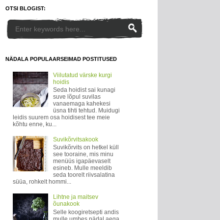
OTSI BLOGIST:
NÄDALA POPULAARSEIMAD POSTITUSED
Viilutatud värske kurgi
hoidis
Seda hoidist sai kunagi
suve lõpul suvilas
vanaemaga kahekesi
üsna tihti tehtud. Muidugi
leidis suurem osa hoidisest tee meie
kõhtu enne, ku...
Suvikõrvitsakook
Suvikõrvits on hetkel küll
see tooraine, mis minu
menüüs igapäevaselt
esineb. Mulle meeldib
seda toorelt riivsalatina
süüa, rohkelt hommi...
Lihtne ja maitsev
õunakook
Selle koogiretsepti andis
mulle umbes nädal aega