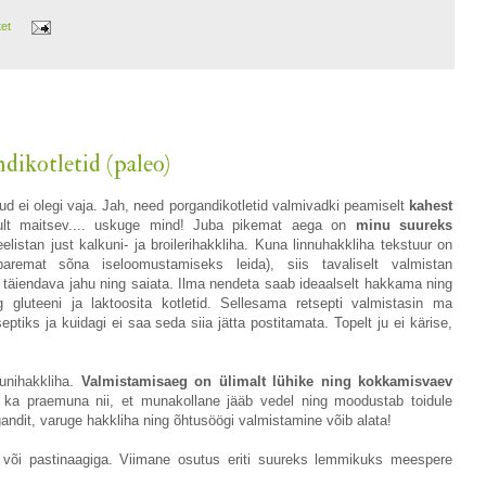
tet
dikotletid (paleo)
ud ei olegi vaja. Jah, need porgandikotletid valmivadki peamiselt
kahest
ult maitsev.... uskuge mind! Juba pikemat aega on
minu suureks
elistan just kalkuni- ja broilerihakkliha. Kuna linnuhakkliha tekstuur on
aremat sõna iseloomustamiseks leida), siis tavaliselt valmistan
a, täiendava jahu ning saiata. Ilma nendeta saab ideaalselt hakkama ning
gluteeni ja laktoosita kotletid. Sellesama retsepti valmistasin ma
eptiks ja kuidagi ei saa seda siia jätta postitamata. Topelt ju ei kärise,
unihakkliha.
Valmistamisaeg on ülimalt lühike ning kokkamisvaev
ka praemuna nii, et munakollane jääb vedel ning moodustab toidule
rgandit, varuge hakkliha ning õhtusöögi valmistamine võib alata!
 või pastinaagiga. Viimane osutus eriti suureks lemmikuks meespere