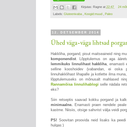
Kirjutas:
Ragne
at
22:47
24 mõ
Labels:
Gluteenivaba
,
Koogid:muud
,
Paleo
12. DETSEMBER 2014
Ühed väga-väga lihtsad porgan
Hakkliha, porgand, pisut maitseaineid ning mu
komponendist
. Lõpptulemus on aga ääret
lemmikuks linnulihast hakkliha
, enamasti e
selline kooshoidev (vabandan, ei oska p
linnuhakklihast lihapalle ja kotlette ilma mun
lõpptulemuseks on mõnusalt mahlased ning 
Rannamõisa linnulihablogi
selle nädala rets
eks?
Siin retseptis saavad kokku porgand ja kalk
minimaalne.
Enamasti praen nendele peale 
kastme. Niisiis, otsige sahvrist välja veidi po
PS!
Soovitan proovida neid lisaks ka peedi
hulgas:)