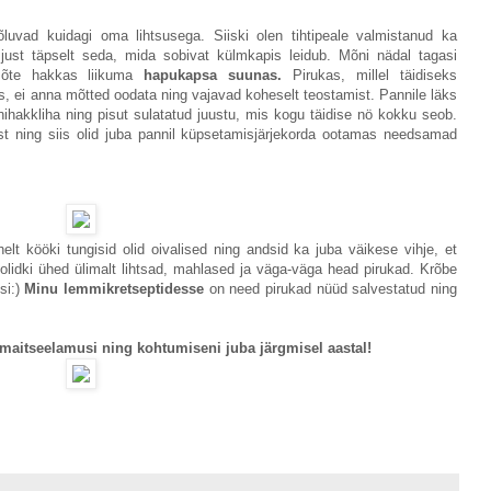
luvad kuidagi oma lihtsusega. Siiski olen tihtipeale valmistanud ka
s just täpselt seda, mida sobivat külmkapis leidub. Mõni nädal tagasi
 Mõte hakkas liikuma
hapukapsa suunas.
Pirukas, millel täidiseks
is, ei anna mõtted oodata ning vajavad koheselt teostamist. Pannile läks
hakkliha ning pisut sulatatud juustu, mis kogu täidise nö kokku seob.
t ning siis olid juba pannil küpsetamisjärjekorda ootamas needsamad
t kööki tungisid olid oivalised ning andsid ka juba väikese vihje, et
lidki ühed ülimalt lihtsad, mahlased ja väga-väga head pirukad. Krõbe
õsi:)
Minu lemmikretseptidesse
on need pirukad nüüd salvestatud ning
 maitseelamusi ning kohtumiseni juba järgmisel aastal!