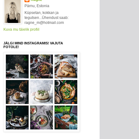
Pärnu, Estonia
Küpsetan, kokkan ja
tegutsen...Ühendust saab:
ragne_m@hotmail.com
Kuva mu täielik profiil
JÄLGI MIND INSTAGRAMIS! VAJUTA
FOTOLE!