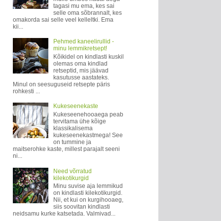
tagasi mu ema, kes sai
selle oma sõbrannalt, kes
omakorda sai selle veel kelleltki. Ema
kii...
Pehmed kaneelirullid -
minu lemmikretsept!
Kõikidel on kindlasti kuskil
olemas oma kindlad
retseptid, mis jäävad
kasutusse aastateks.
Minul on seesuguseid retsepte päris
rohkesti ...
Kukeseenekaste
Kukeseenehooaega peab
tervitama ühe kõige
klassikalisema
kukeseenekastmega! See
on tummine ja
maitserohke kaste, millest parajalt seeni
ni...
Need võrratud
kilekotikurgid
Minu suvise aja lemmikud
on kindlasti kilekotikurgid.
Nii, et kui on kurgihooaeg,
siis soovitan kindlasti
neidsamu kurke katsetada. Valmivad...