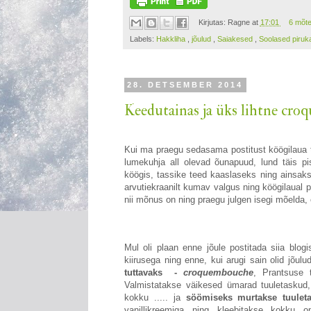
Kirjutas:
Ragne
at
17:01
6 mõt
Labels:
Hakkliha
,
jõulud
,
Saiakesed
,
Soolased piruk
28. DETSEMBER 2014
Keedutainas ja üks lihtne cr
Kui ma praegu sedasama postitust köögilaua ta
lumekuhja all olevad õunapuud, lund täis pi
köögis, tassike teed kaaslaseks ning ainsaks 
arvutiekraanilt kumav valgus ning köögilaual p
nii mõnus on ning praegu julgen isegi mõelda, 
Mul oli plaan enne jõule postitada siia blog
kiirusega ning enne, kui arugi sain olid jõul
tuttavaks -
croquembouche
, Prantsuse t
Valmistatakse väikesed ümarad tuuletaskud,
kokku ..... ja
söömiseks murtakse tuuleta
vanillikreemiga ning kleebitakse kokku o