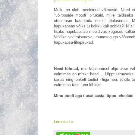
Mulle on alati meeldinud võiroosid. Need võ
"võirooside moodi" pirukaid, millel täidisek
otsustasin katsetada miskit jõulusemat.
hapukapsas võiks ju kokku küll sobida?! Niisi
lisaks hapukapsale meeldivas koguses kalkuni
Veidike voltimisvaeva, munaseguga võõpamis
hapukapsa-lihapirukad.
Need lõhnad,
mis küpsemisel ahju ukse vahel
valmimas on miskit head.... Lõpptulemuseks o
tainas ning rohkelt täidist - liiga hea, et olla t
valmimas taas juba lähiajal.
Minu poolt aga ilusat aasta lõppu, ehedaid
Loe edasi »