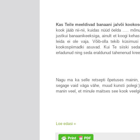
Kas Teile meeldivad banaani ja/või kooko
kook jääb nii-nii, kuidas nüüd öelda ..... mõ
justkui banaanikeeksiga, ainult et koogi kehas
leida ei ole vaja. Võib-olla tekib küsimu
kookospiimadki asuvad. Kui Te siiski seda 
erladunud ning seda eraldunud tahenenud kree
Nagu ma ka selle retsepti õpetuses mainin, si
segage vaid väga vähe, muud kunsti polegi:)
manin veel, et minule maitses see kook veelg
Loe edasi »