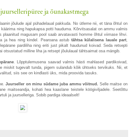
juurselleripüree ja õunakastmega
plaanin jõulude ajal pühadelaual pakkuda. No ütleme nii, et täna õhtul on
 käärima ning hapukapsa potti hauduma. Kõrvitsasalat on ammu valmis
s plaanitud magusam pool saab arvatavasti homme õhtul viimase lihvi.
a ja hea ning kindel. Pearoana astub
tähtsa külalisena lauale part
,
lepärane pardiliha ning eriti just pikalt haudunud koivad. Seda retsepti
i otsustatud milline liha ja retsept jõululaual tähtsaimat osa mängib.
epärane
. Lõpptulemusena saavad valmis hästi mahlased pardikoivad,
ole miskit tugevalt tunda, pigem sulandub kõik ühtseks tervikuks. Nii, et
valitud, siis see on kindlasti üks, mida proovida tasuks.
ee.
Juurseller on minu südame juba ammu võitnud.
Selle maitse on
ane maitseandja, kohati hea kaaslane teistele köögiviljadele. Seetõttu
li ja juurselleriga. Sobib pardiga ideaalselt!