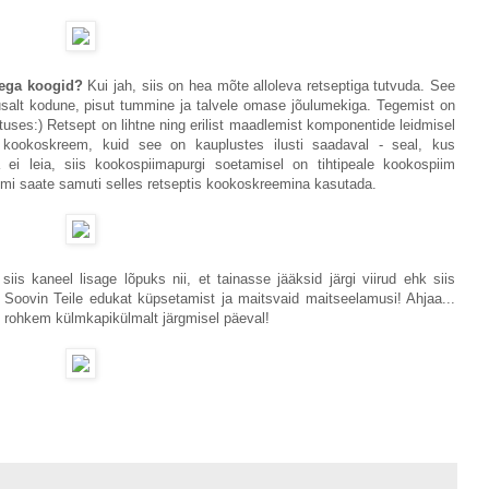
sega koogid?
Kui jah, siis on hea mõte alloleva retseptiga tutvuda. See
nusalt kodune, pisut tummine ja talvele omase jõulumekiga. Tegemist on
tuses:) Retsept on lihtne ning erilist maadlemist komponentide leidmisel
si kookoskreem, kuid see on kauplustes ilusti saadaval - seal, kus
ei leia, siis kookospiimapurgi soetamisel on tihtipeale kookospiim
mi saate samuti selles retseptis kookoskreemina kasutada.
is kaneel lisage lõpuks nii, et tainasse jääksid järgi viirud ehk siis
 Soovin Teile edukat küpsetamist ja maitsvaid maitseelamusi! Ahjaa...
i rohkem külmkapikülmalt järgmisel päeval!