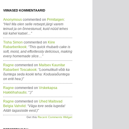
VIIMASED KOMMENTAARID
Anonymous
commented on
Prmitaigen
:
“Hei! Ma olen selle retsepti järgi varem
teinud ja on õnnestunud, kuid nüüd tehes
käi kahel katsel…”
Tisha Simon
commented on
Kiire
Rabarberikook
:
“This quick rhubarb cake is
soft, moist, and effortlessly delicious, making
every homemade slice…”
Ragne
commented on
Maitsev Kaunitar
Rabarberi Toscakook
:
“Loomulikult võib ka
õuntega seda kooki teha: Koduaiaõuntega
on eriti hea:)”
Ragne
commented on
Vrskekapsa
Hakklihahautis
:
“:)”
Ragne
commented on
Uhed Maitsvad
Belgia Vahvlid
:
“Väga tore seda lugeda!
Aitäh tagasiside eest:)”
Get this
Recent Comments Widget