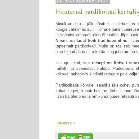
22. DETSEMBER 2014
Hautatud pardikoivad kartuli-
Minult on ikka ja jälle küsitud, et mida mina 
köögis valmimas sült. Homme panen juuretise
ja söömist ootamas ning õhtusöögi lõpetusek
Niisiis on laual kõik traditisooniline
- van
täpsemalt pardikoivad. Mulle on tõeliselt mee
olen teinud päris mitu korda ning juba ammu sa
Uskuge mind,
see retsept on lihtsalt suur
millelt liha iseenesest eraldub. Maitsetes ei 
kel veel pühadeks kindlaid retsepte pole välja 
Pardikoibade kõrvale lisandiks üks kohev pür
kohati tugev, kohati huvitav, kohati suurepär
lisan ka ühe oma lemmikuma püree retsepti kartu
Loe edasi »