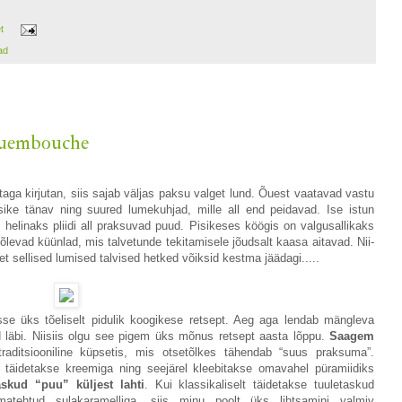
et
ad
oquembouche
ga kirjutan, siis sajab väljas paksu valget lund. Õuest vaatavad vastu
sike tänav ning suured lumekuhjad, mille all end peidavad. Ise istun
helinaks pliidi all praksuvad puud. Pisikeses köögis on valgusallikaks
õlevad küünlad, mis talvetunde tekitamisele jõudsalt kaasa aitavad. Nii-
et sellised lumised talvised hetked võiksid kestma jäädagi.....
isse üks tõeliselt pidulik koogikese retsept. Aeg aga lendab mängleva
ud läbi. Niisiis olgu see pigem üks mõnus retsept aasta lõppu.
Saagem
raditsiooniline küpsetis, mis otsetõlkes tähendab “suus praksuma”.
 täidetakse kreemiga ning seejärel kleebitakse omavahel püramiidiks
skud “puu” küljest lahti
. Kui klassikaliselt täidetakse tuuletaskud
matehtud sulakaramelliga, siis minu poolt üks lihtsamini valmiv