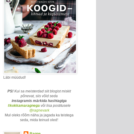
Läbi müüdud!
PS!
Kui sa meisterdad siit blogist miskit
põnevat, siis võid seda
instagramis märkida
hashtagiga
#kokkamaragnega
või lisa postitusele
@ragnevark
Mul oleks rõõm näha ja jagada ka teistega
seda, mida teinud oled
!
Ragne