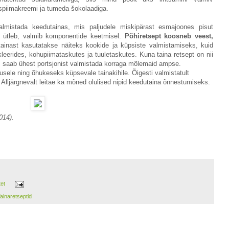
spiimakreemi ja tumeda šokolaadiga.
lmistada keedutainas, mis paljudele miskipärast esmajoones pisut
i ütleb, valmib komponentide keetmisel.
Põhiretsept koosneb veest,
inast kasutatakse näiteks kookide ja küpsiste valmistamiseks, kuid
kleerides, kohupiimataskutes ja tuuletaskutes. Kuna taina retsept on nii
, saab ühest portsjonist valmistada korraga mõlemaid ampse.
usele ning õhukeseks küpsevale tainakihile. Õigesti valmistatult
 Alljärgnevalt leitae ka mõned olulised nipid keedutaina õnnestumiseks.
2014).
tet
ainaretseptid