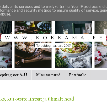
deliver its services and to analyze traffic. Your IP address and
formance and security metrics to ensure quality of service, ge
 abuse.
eptiregister A-Ü
Minu raamatud
Portfoolio
, kui otsite lihtsat ja ülimalt head