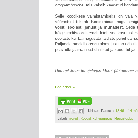
croquembouche
, mis valmib keedetud konden
Selle koogikese valmistamiseks on vaja va
võõrastust tekitab. Keedutainas, nagu nimig
võist, soolast, jahust ja munadest.
Seda ta
kõige traditsoonilisemalt leiab see kasutust e
soolaste kui ka magusate täidiste puhul sama
Paljudele meeldib keedutainas just tänu õhulis
peavadki jääma need õhulised ja seest tühjad.
Retsept ilmus ka ajakirjas Maret (detsember 
Loe edasi »
Kirjutas:
Ragne
at
18:46
14 mõ
Labels:
jõulud
,
Koogid: kohupiimaga
,
Magustoidud
,
T