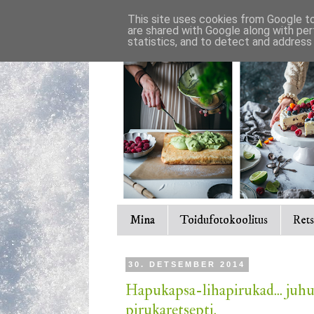
This site uses cookies from Google to 
are shared with Google along with per
statistics, and to detect and address
Mina
Toidufotokoolitus
Rets
30. DETSEMBER 2014
Hapukapsa-lihapirukad... juhuks
pirukaretsepti.