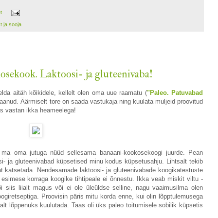
et
t ja sooja
sekook. Laktoosi- ja gluteenivaba!
da aitäh kõikidele, kellelt olen oma uue raamatu (
"Paleo. Patuvabad
saanud. Äärmiselt tore on saada vastukaja ning kuulata muljeid proovitud
siis vastan ikka heameelega!
 ma oma jutuga nüüd sellesama banaani-kookosekoogi juurde. Pean
osi- ja gluteenivabad küpsetised minu kodus küpsetusahju. Lihtsalt tekib
at katsetada. Nendesamade laktoosi- ja gluteenivabade koogikatestuste
 esimese korraga koogike tihtipeale ei õnnestu. Ikka veab miskit viltu -
 või siis liialt magus või ei ole üleüldse selline, nagu vaaimusilma olen
giretseptiga. Proovisin päris mitu korda enne, kui olin lõpptulemusega
alt lõppenuks kuulutada. Taas oli üks paleo toitumisele sobilik küpsetis