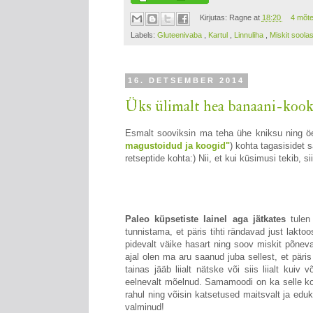
Kirjutas:
Ragne
at
18:20
4 mõt
Labels:
Gluteenivaba
,
Kartul
,
Linnuliha
,
Miskit soolas
16. DETSEMBER 2014
Üks ülimalt hea banaani-kooko
Esmalt sooviksin ma teha ühe kniksu ning öel
magustoidud ja koogid"
) kohta tagasisidet 
retseptide kohta:) Nii, et kui küsimusi tekib, 
Paleo küpsetiste lainel aga jätkates
tulen
tunnistama, et päris tihti rändavad just lakto
pidevalt väike hasart ning soov miskit põnev
ajal olen ma aru saanud juba sellest, et päris
tainas jääb liialt nätske või siis liialt kuiv
eelnevalt mõelnud. Samamoodi on ka selle koo
rahul ning võisin katsetused maitsvalt ja eduk
valminud!