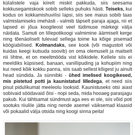
külalistele vaja kiirelt miskit pakkuda, siis seesama
kokkusegamiskook sobib selleks puhuks hästi.
Teiseks,
kui
kodus on kokkamishuvilisi lapsi, siis see maius sobib taas
valmistamiseks imehästi - valmib täpselt paraja ajaga, nii et
lapsed ei jõua koogiteost veel tüdimuse märkegi välja
näidata. Samuti on lillepotikoogi valmimine äärmiselt kerge
ning tõenäoliselt tulevad sellega toime ka kõige pisemad
köögiabilised.
Kolmandaks,
see kook (või magustoit või
kuidas keegi kutsuda soovib) on oma olemuselt ja maitselt
nii lihtne, et on meeltmööda vist kõikidele. Kellele siis ei
meeldiks küpsised, banaan, vanillipuding ja kohupiim ning
kui need kõik kokku panna, siis saab sellest kõigest ju ainult
head sündida. Ja sünnibki -
ühed imelised koogikesed,
mis pistetud potti ja kaunistatud lilledega
, et need siis
pisut pidulikumat meeleolu looksid. Kaunistuseks otsi aiast
sobivaid söödavaid õisi - nopi seda, mida hooaeg parasjagu
pakub. Kui tähtsamat sündmust aga ees ei ole, siis võid poti
sootuks riiulile jätta ning nende asemel väiksemad klaasid
või pokaalid välja otsida ning koogi sinna peita!