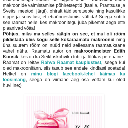
makroonide valmistamise põhiretseptid (Itaalia, Prantsuse ja
Šveitsi meetodi järgi), ohtralt täidiseretsepte ning kasulikke
nippe ja soovitusi, et ebaõnnestumisi vältida! Seega sobib
see raamat neile, kes makroonitegu juba pikemat aega ette
plaanivad võtta!
Põhjus, miks ma selles räägin on see, et mul oli rõõm
pildistada üles kogu selle kokaraamatu makroonid
ning
üha suurem rõõm on nüüd neid sellesama raamatukaane
vahel näha. Raamatu autor on
makroonimeister Edith
Kuusik
, kes on ka Seikluskohviku tubli ja töökas perenaine.
Raamat on leitav
Rahva Raamat kauplustest
,
seega kui
oled makroonifänn, siis tasub see endale kindlasti soetada!
Hetkel on
minu blogi facebook-lehel käimas ka
loosimäng
, seega on viimane aeg osa võttam kui oled
huviline;)