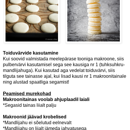
Toiduvärvide kasutamine
Kui soovid valmistada meelepärase tooniga makroone, siis
pulbervärvi kasutamisel sega see kausiga nr 1 (tuhksuhkru-
mandlijahuga). Kui kasutad aga vedelat toiduvärvi, siis
tilguta see tainasse ajal, kui lisad kausi nr 1 makroonitainale
ning alustad spaatliga segamist!
Peamised murekohad
Makroonitainas voolab ahjuplaadil laiali
*Segasid tainas liialt palju
Makroonid jäävad krobelised
*Mandlijahu ei sõelutud eelnevalt
*Mandlijahu on liialt jämeda jahvatusega