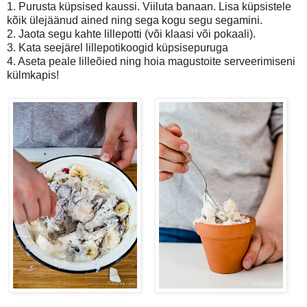
1. Purusta küpsised kaussi.
Viiluta banaan. Lisa küpsistele
kõik ülejäänud ained ning sega kogu segu segamini.
2.
Jaota segu kahte lillepotti (või klaasi või pokaali).
3. Kata seejärel lillepotikoogid küpsisepuruga
4. Aseta peale lilleõied ning hoia magustoite serveerimiseni
külmkapis!