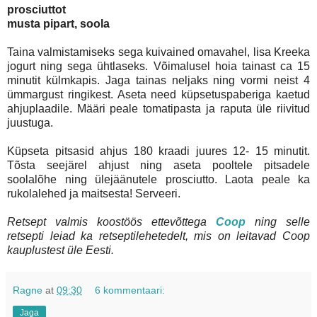
prosciuttot
musta pipart, soola
Taina valmistamiseks sega kuivained omavahel, lisa Kreeka
jogurt ning sega ühtlaseks. Võimalusel hoia tainast ca 15
minutit külmkapis. Jaga tainas neljaks ning vormi neist 4
ümmargust ringikest. Aseta need küpsetuspaberiga kaetud
ahjuplaadile. Määri peale tomatipasta ja raputa üle riivitud
juustuga.
Küpseta pitsasid ahjus 180 kraadi juures 12- 15 minutit.
Tõsta seejärel ahjust ning aseta pooltele pitsadele
soolalõhe ning ülejäänutele prosciutto. Laota peale ka
rukolalehed ja maitsesta! Serveeri.
Retsept valmis koostöös ettevõttega
Coop
ning selle
retsepti leiad ka retseptilehetedelt, mis on leitavad Coop
kauplustest üle Eesti.
Ragne
at
09:30
6 kommentaari:
Jaga