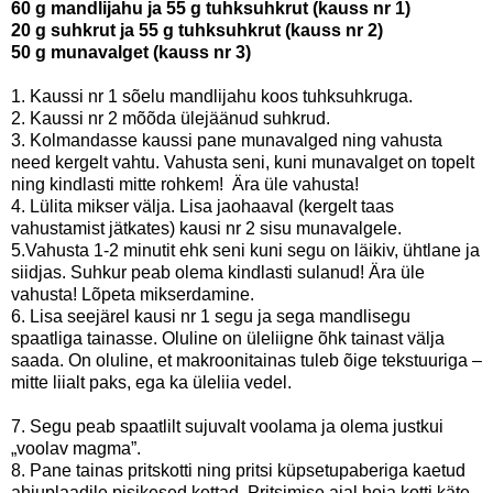
60 g mandlijahu ja 55 g tuhksuhkrut (kauss nr 1)
20 g suhkrut ja 55 g tuhksuhkrut (kauss nr 2)
50 g munavalget (kauss nr 3)
1. Kaussi nr 1 sõelu mandlijahu koos tuhksuhkruga.
2. Kaussi nr 2 mõõda ülejäänud suhkrud.
3. Kolmandasse kaussi pane munavalged ning vahusta
need kergelt vahtu. Vahusta seni, kuni munavalget on topelt
ning kindlasti mitte rohkem!
Ära üle vahusta!
4. Lülita mikser välja. Lisa jaohaaval (kergelt taas
vahustamist jätkates) kausi nr 2 sisu munavalgele.
5.Vahusta 1-2 minutit ehk seni kuni segu on läikiv, ühtlane ja
siidjas. Suhkur peab olema kindlasti sulanud! Ära üle
vahusta! Lõpeta mikserdamine.
6. Lisa seejärel kausi nr 1 segu ja sega mandlisegu
spaatliga tainasse. Oluline on üleliigne õhk tainast välja
saada. On oluline, et makroonitainas tuleb õige tekstuuriga –
mitte liialt paks, ega ka üleliia vedel.
7. Segu peab spaatlilt sujuvalt voolama ja olema justkui
„voolav magma”.
8.
Pane tainas pritskotti ning pritsi küpsetupaberiga kaetud
ahjuplaadile pisikesed kettad. Pritsimise ajal hoia kotti käte