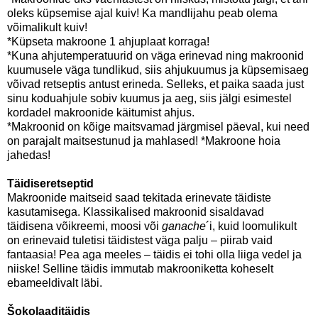
oleks küpsemise ajal kuiv! Ka mandlijahu peab olema
võimalikult kuiv!
*Küpseta makroone 1 ahjuplaat korraga!
*Kuna ahjutemperatuurid on väga erinevad ning makroonid
kuumusele väga tundlikud, siis ahjukuumus ja küpsemisaeg
võivad retseptis antust erineda. Selleks, et paika saada just
sinu koduahjule sobiv kuumus ja aeg, siis jälgi esimestel
kordadel makroonide käitumist ahjus.
*Makroonid on kõige maitsvamad järgmisel päeval, kui need
on parajalt maitsestunud ja mahlased! *Makroone hoia
jahedas!
Täidiseretseptid
Makroonide maitseid saad tekitada erinevate täidiste
kasutamisega. Klassikalised makroonid sisaldavad
täidisena võikreemi, moosi või
ganache
´i, kuid loomulikult
on erinevaid tuletisi täidistest väga palju – piirab vaid
fantaasia! Pea aga meeles – täidis ei tohi olla liiga vedel ja
niiske! Selline täidis immutab makrooniketta koheselt
ebameeldivalt läbi.
Šokolaaditäidis