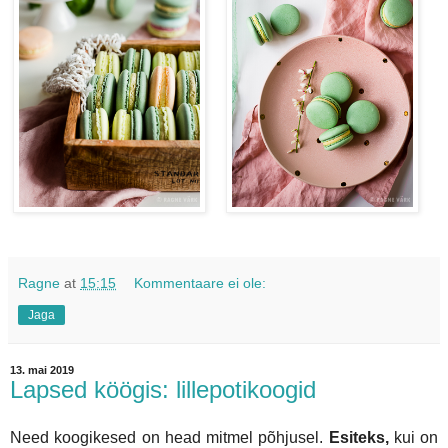
Ragne
at
15:15
Kommentaare ei ole:
Jaga
13. mai 2019
Lapsed köögis: lillepotikoogid
Need koogikesed on head mitmel põhjusel.
Esiteks,
kui on