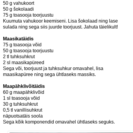
50 g vahukoort
50 g šokolaadi
75 g toasooja toorjuustu
Kuumuta vahukoor keemiseni. Lisa šokolaad ning lase
sulada ning sega siis juurde toorjuust. Jahuta täielikult!
Maasikatäidis
75 g toasooja võid
50 g toasooja toorjuustu
2 tl tuhksuhkrut
2 sl maasikapüreed
Sega või, toorjuust ja tuhksuhkur omavahel, lisa
maasikapüree ning sega ühtlaseks massiks.
Maapähklivõitäidis
60 g maapähklivõid
1 sl toasooja võid
30 g tuhksuhkrut
0,5 tl vanillisuhkrut
näpuotsatäis soola
Sega kõik komponendid omavahel ühtlaseks seguks.