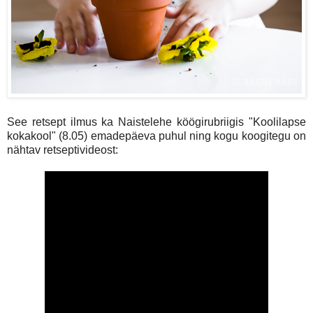
See retsept ilmus ka Naistelehe köögirubriigis "Koolilapse
kokakool" (8.05) emadepäeva puhul ning kogu koogitegu on
nähtav retseptivideost: