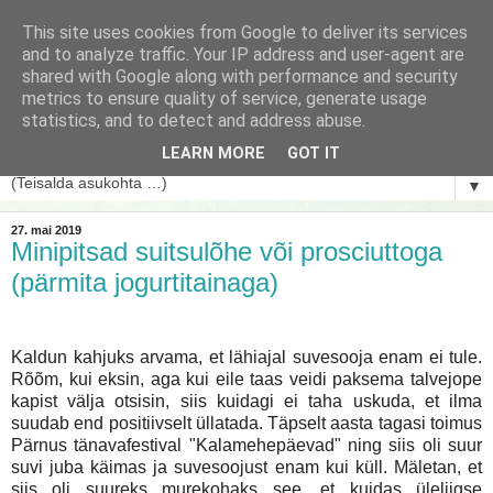
This site uses cookies from Google to deliver its services
and to analyze traffic. Your IP address and user-agent are
shared with Google along with performance and security
metrics to ensure quality of service, generate usage
statistics, and to detect and address abuse.
LEARN MORE
GOT IT
▼
27. mai 2019
Minipitsad suitsulõhe või prosciuttoga
(pärmita jogurtitainaga)
Kaldun kahjuks arvama, et lähiajal suvesooja enam ei tule.
Rõõm, kui eksin, aga kui eile taas veidi paksema talvejope
kapist välja otsisin, siis kuidagi ei taha uskuda, et ilma
suudab end positiivselt üllatada. Täpselt aasta tagasi toimus
Pärnus tänavafestival "Kalamehepäevad" ning siis oli suur
suvi juba käimas ja suvesoojust enam kui küll. Mäletan, et
siis oli suureks murekohaks see, et kuidas üleliigse