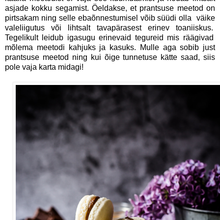
asjade kokku segamist. Öeldakse, et prantsuse meetod on
pirtsakam ning selle ebaõnnestumisel võib süüdi olla väike
valeliigutus või lihtsalt tavapärasest erinev toaniiskus.
Tegelikult leidub igasugu erinevaid tegureid mis räägivad
mõlema meetodi kahjuks ja kasuks.
Mulle aga sobib just
prantsuse meetod ning kui õige tunnetuse kätte saad, siis
pole vaja karta midagi!