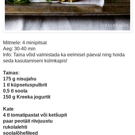
Mitmele: 4 minipitsat
Aeg: 30-40 min
Info: Taina võid valmistada ka eelmisel päeval ning hoida
seda kasutamiseni külmkapis!
Tainas:
175 g nisujahu
1 tl küpsetuspulbrit
0,5 tl soola
150 g Kreeka jogurtit
Kate
4 tl tomatipastat või ketšupit
paar peotäit riivjuustu
rukolalehti
soolalõhefileed