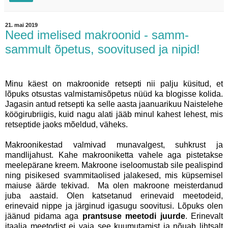
21. mai 2019
Need imelised makroonid - samm-
sammult õpetus, soovitused ja nipid!
Minu käest on makroonide retsepti nii palju küsitud, et
lõpuks otsustas valmistamisõpetus nüüd ka blogisse kolida.
Jagasin antud retsepti ka selle aasta jaanuarikuu Naistelehe
köögirubriigis, kuid nagu alati jääb minul kahest lehest, mis
retseptide jaoks mõeldud, väheks.
Makroonikestad valmivad munavalgest, suhkrust ja
mandlijahust. Kahe makrooniketta vahele aga pistetakse
meelepärane kreem. Makroone iseloomustab sile pealispind
ning pisikesed svammitaolised jalakesed, mis küpsemisel
maiuse äärde tekivad.
Ma olen makroone meisterdanud
juba aastaid. Olen katsetanud erinevaid meetodeid,
erinevaid nippe ja järginud igasugu soovitusi. Lõpuks olen
jäänud pidama aga
prantsuse meetodi juurde
. Erinevalt
itaalia meetodist ei vaja see kuumutamist ja nõuab lihtsalt