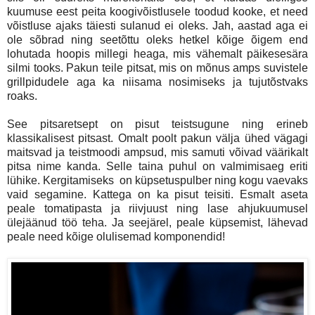
kuumuse eest peita koogivõistlusele toodud kooke, et need
võistluse ajaks täiesti sulanud ei oleks. Jah, aastad aga ei
ole sõbrad ning seetõttu oleks hetkel kõige õigem end
lohutada hoopis millegi heaga, mis vähemalt päikesesära
silmi tooks. Pakun teile pitsat, mis on mõnus amps suvistele
grillpidudele aga ka niisama nosimiseks ja tujutõstvaks
roaks.
See pitsaretsept on pisut teistsugune ning erineb
klassikalisest pitsast. Omalt poolt pakun välja ühed vägagi
maitsvad ja teistmoodi ampsud, mis samuti võivad väärikalt
pitsa nime kanda. Selle taina puhul on valmimisaeg eriti
lühike. Kergitamiseks on küpsetuspulber ning kogu vaevaks
vaid segamine. Kattega on ka pisut teisiti. Esmalt aseta
peale tomatipasta ja riivjuust ning lase ahjukuumusel
ülejäänud töö teha. Ja seejärel, peale küpsemist, lähevad
peale need kõige olulisemad komponendid!