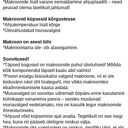
*Makroonide liialt varane eemaldamine ahjuplaadilt – need
peavad olema täielikult jahtunud!
Makroonid küpsesid kõrgustesse
*Ahjutemperatuur liialt kõrge
*Ülevahustatud munavalged
Makroon on seest tühi
*Makroonitaina üle- või alasegamine.
Soovitused!
*Täpsed kogused on makroonide puhul üliolulised! Mõõda
kõik komponendid täpselt kaalu abil valmis!
*Proovi esialgu klassikalisi valgeid makroone, nii ei ole
toiduvärvi näol üht lisategurit, mis võiks makrooniteo
ebaõnnestumisele kaasa aidata;
*Munavalged on soovitav vähemalt ööpäev enne kasutamist
külmkappi vananema panna – seistes muutuvad
munavalged vedelamaks, mis on kasulik tegur makroonide
õnnestumiseks.
*Ahjuust võid küpsemise ajal avada. Tegelikult on see isegi
hea, kuna nii pääseb üleliigne niiskus välja.
*Makroonide üks vaenlastest on niiskus, mistõttu jälgi, et ahi