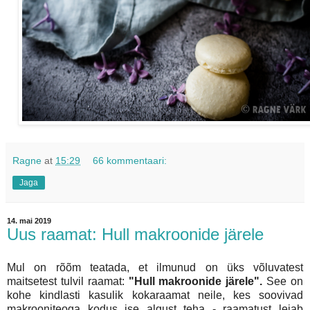
Ragne
at
15:29
66 kommentaari:
Jaga
14. mai 2019
Uus raamat: Hull makroonide järele
Mul on rõõm teatada, et ilmunud on üks võluvatest
maitsetest tulvil raamat:
"Hull makroonide järele".
See on
kohe kindlasti kasulik kokaraamat neile, kes soovivad
makrooniteoga kodus ise algust teha - raamatust leiab