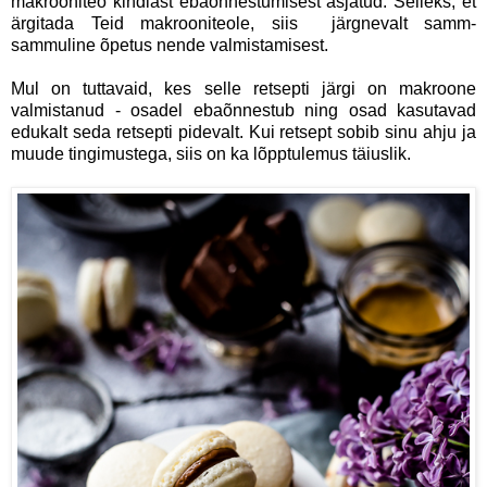
makrooniteo kindlast ebaõnnestumisest asjatud. Selleks, et
ärgitada Teid makrooniteole, siis järgnevalt samm-
sammuline õpetus nende valmistamisest.
Mul on tuttavaid, kes selle retsepti järgi on makroone
valmistanud - osadel ebaõnnestub ning osad kasutavad
edukalt seda retsepti pidevalt. Kui retsept sobib sinu ahju ja
muude tingimustega, siis on ka lõpptulemus täiuslik.