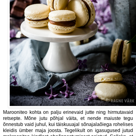
Marooniteo kohta on palju erinevaid jutte ning hirmutavaid
retsepte. Mõne jutu põhjal väita, et nende maiuste tegu
õnnestub vaid juhul, kui täiskuuajal sõnajalaõiega rohelises
kleidis ümber maja joosta. Tegelikult on igasugused jutud