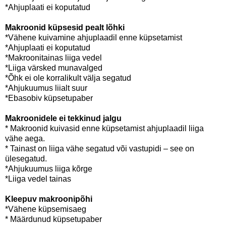
*Ahjuplaati ei koputatud
Makroonid küpsesid pealt lõhki
*Vähene kuivamine ahjuplaadil enne küpsetamist
*Ahjuplaati ei koputatud
*Makroonitainas liiga vedel
*Liiga värsked munavalged
*Õhk ei ole korralikult välja segatud
*Ahjukuumus liialt suur
*Ebasobiv küpsetupaber
Makroonidele ei tekkinud jalgu
* Makroonid kuivasid enne küpsetamist ahjuplaadil liiga
vähe aega.
* Tainast on liiga vähe segatud või vastupidi – see on
ülesegatud.
*Ahjukuumus liiga kõrge
*Liiga vedel tainas
Kleepuv makroonipõhi
*Vähene küpsemisaeg
* Määrdunud küpsetupaber