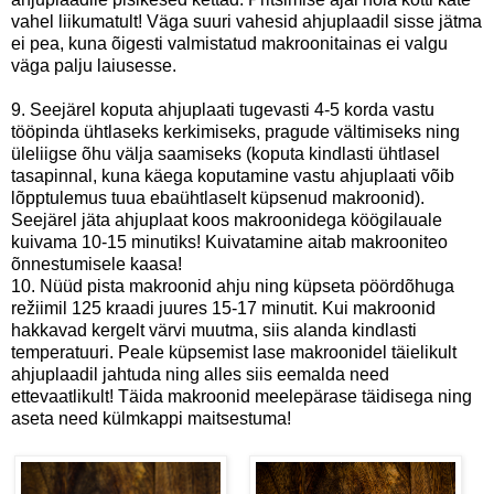
vahel liikumatult! Väga suuri vahesid ahjuplaadil sisse jätma
ei pea, kuna õigesti valmistatud makroonitainas ei valgu
väga palju laiusesse.
9. Seejärel koputa ahjuplaati tugevasti 4-5 korda vastu
tööpinda ühtlaseks kerkimiseks, pragude vältimiseks ning
üleliigse õhu välja saamiseks
(koputa kindlasti ühtlasel
tasapinnal, kuna käega koputamine vastu ahjuplaati võib
lõpptulemus tuua ebaühtlaselt küpsenud makroonid)
.
Seejärel jäta ahjuplaat koos makroonidega köögilauale
kuivama 10-15 minutiks! Kuivatamine aitab makrooniteo
õnnestumisele kaasa!
10. Nüüd pista makroonid ahju ning küpseta pöördõhuga
režiimil 125 kraadi juures 15-17 minutit. Kui makroonid
hakkavad kergelt värvi muutma, siis alanda kindlasti
temperatuuri. Peale küpsemist lase makroonidel täielikult
ahjuplaadil jahtuda ning alles siis eemalda need
ettevaatlikult! Täida makroonid meelepärase täidisega ning
aseta need külmkappi maitsestuma!