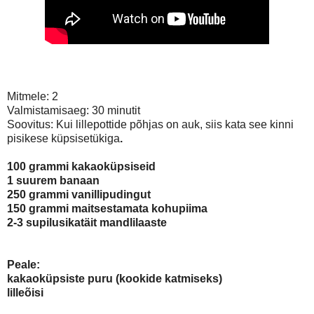
Mitmele: 2
Valmistamisaeg: 30 minutit
Soovitus: Kui lillepottide põhjas on auk, siis kata see kinni
pisikese küpsisetükiga
.
100 grammi kakaoküpsiseid
1 suurem banaan
250 grammi vanillipudingut
150 grammi maitsestamata kohupiima
2-3 supilusikatäit mandlilaaste
Peale:
kakaoküpsiste puru (kookide katmiseks)
lilleõisi