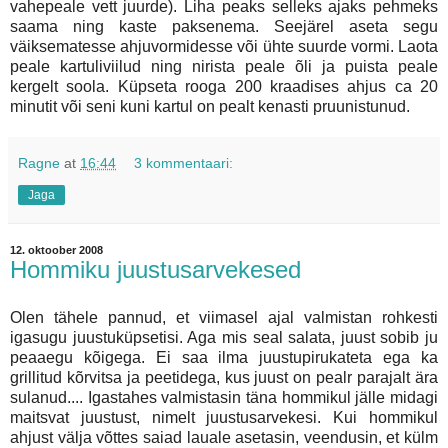
vahepeale vett juurde). Liha peaks selleks ajaks pehmeks
saama ning kaste paksenema. Seejärel aseta segu
väiksematesse ahjuvormidesse või ühte suurde vormi. Laota
peale kartuliviilud ning nirista peale õli ja puista peale
kergelt soola. Küpseta rooga 200 kraadises ahjus ca 20
minutit või seni kuni kartul on pealt kenasti pruunistunud.
Ragne
at
16:44
3 kommentaari:
Jaga
12. oktoober 2008
Hommiku juustusarvekesed
Olen tähele pannud, et viimasel ajal valmistan rohkesti
igasugu juustuküpsetisi. Aga mis seal salata, juust sobib ju
peaaegu kõigega. Ei saa ilma juustupirukateta ega ka
grillitud kõrvitsa ja peetidega, kus juust on pealr parajalt ära
sulanud.... Igastahes valmistasin täna hommikul jälle midagi
maitsvat juustust, nimelt juustusarvekesi. Kui hommikul
ahjust välja võttes saiad lauale asetasin, veendusin, et külm