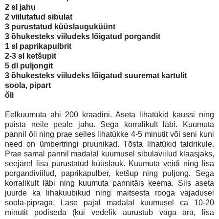
2 sl jahu
2 viilutatud sibulat
3 purustatud küüslauguküünt
3 õhukesteks viiludeks lõigatud porgandit
1 sl paprikapulbrit
2-3 sl ketšupit
5 dl puljongit
3 õhukesteks viiludeks lõigatud suuremat kartulit
soola, pipart
õli
Eelkuumuta ahi 200 kraadini. Aseta lihatükid kaussi ning
puista neile peale jahu. Sega korralikult läbi. Kuumuta
pannil õli ning prae selles lihatükke 4-5 minutit või seni kuni
need on ümbertringi pruunikad. Tõsta lihatükid taldrikule.
Prae samal pannil madalal kuumusel sibulaviilud klaasjaks,
seejärel lisa purustatud küüslauk. Kuumuta veidi ning lisa
porgandiviilud, paprikapulber, ketšup ning puljong. Sega
korralikult läbi ning kuumuta pannitäis keema. Siis aseta
juurde ka lihakuubikud ning maitsesta rooga vajadusel
soola-pipraga. Lase pajal madalal kuumusel ca 10-20
minutit podiseda (kui vedelik aurustub väga ära, lisa