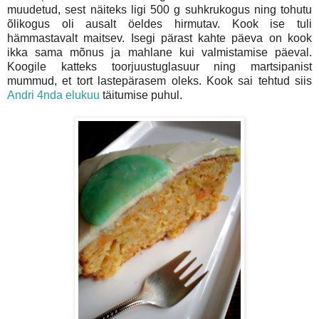
muudetud, sest näiteks ligi 500 g suhkrukogus ning tohutu
õlikogus oli ausalt öeldes hirmutav. Kook ise tuli
hämmastavalt maitsev. Isegi pärast kahte päeva on kook
ikka sama mõnus ja mahlane kui valmistamise päeval.
Koogile katteks toorjuustuglasuur ning martsipanist
mummud, et tort lastepärasem oleks. Kook sai tehtud siis
Andri 4nda elukuu
täitumise puhul.