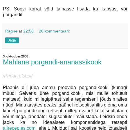
PS! Soovi korral võid tainasse lisada ka kapsast või
porgandit!
Ragne
at
22:58
20 kommentaari:
Jaga
3. oktoober 2008
Mahlane porgandi-ananassikook
/Prindi retsept/
Plaanis oli juba ammu proovida porgandikooki (kunagi
müüdi Selveris ühte porgandikooki, mis mulle tohutult
maitses), kuid millegipärast selle tegemiseni jõudsin alles
nüüd. Minu arvates peaks igaühel retseptisahtlis olema oma
kindel porgandikoogi retsept, millega vahel külalisi üllatada
või millega jahedatel sügisõhtutel maiustada. Leidsin enda
jaoks ka nö ideaalsete komponentidega retsepti
allrecepies.com
lehelt. Muidugi sai koostisaineid totaalselt