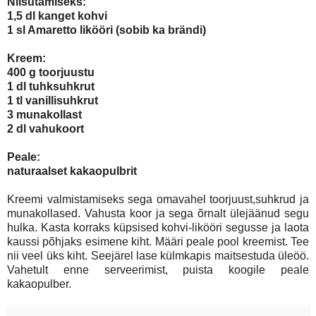
Niisutamiseks:
1,5 dl kanget kohvi
1 sl Amaretto likööri (sobib ka brändi)
Kreem:
400 g toorjuustu
1 dl tuhksuhkrut
1 tl vanillisuhkrut
3 munakollast
2 dl vahukoort
Peale:
naturaalset kakaopulbrit
Kreemi valmistamiseks sega omavahel toorjuust,suhkrud ja
munakollased. Vahusta koor ja sega õrnalt ülejäänud segu
hulka. Kasta korraks küpsised kohvi-likööri segusse ja laota
kaussi põhjaks esimene kiht. Määri peale pool kreemist. Tee
nii veel üks kiht. Seejärel lase külmkapis maitsestuda üleöö.
Vahetult enne serveerimist, puista koogile peale
kakaopulber.