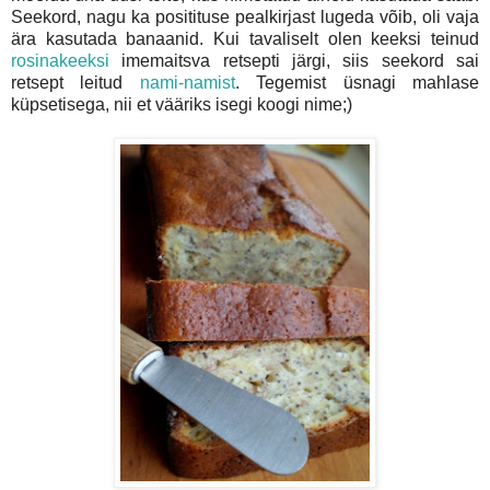
Seekord, nagu ka positituse pealkirjast lugeda võib, oli vaja
ära kasutada banaanid. Kui tavaliselt olen keeksi teinud
rosinakeeksi
imemaitsva retsepti järgi, siis seekord sai
retsept leitud
nami-namist
. Tegemist üsnagi mahlase
küpsetisega, nii et vääriks isegi koogi nime;)