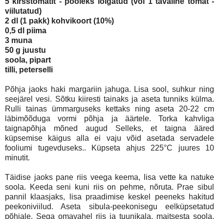
5 kirsstomatit - pooleks lõigatud (või 1 tavaline tomat -
viilutatud)
2 dl (1 pakk) kohvikoort (10%)
0,5 dl piima
3 muna
50 g juustu
soola, pipart
tilli, peterselli
Põhja jaoks haki margariin jahuga. Lisa sool, suhkur ning
seejärel vesi. Sõtku kiiresti tainaks ja aseta tunniks külma.
Rulli tainas ümmarguseks kettaks ning aseta 20-22 cm
läbimõõduga vormi põhja ja äärtele. Torka kahvliga
taignapõhja mõned augud Selleks, et taigna ääred
küpsemise käigus alla ei vaju võid asetada servadele
fooliumi tugevduseks.. Küpseta ahjus 225°C juures 10
minutit.
Täidise jaoks pane riis veega keema, lisa vette ka natuke
soola. Keeda seni kuni riis on pehme, nõruta. Prae sibul
pannil klaasjaks, lisa praadimise keskel peeneks hakitud
peekoniviilud. Aseta sibula-peekonisegu eelküpsetatud
põhjale. Sega omavahel riis ja tuunikala, maitsesta soola,