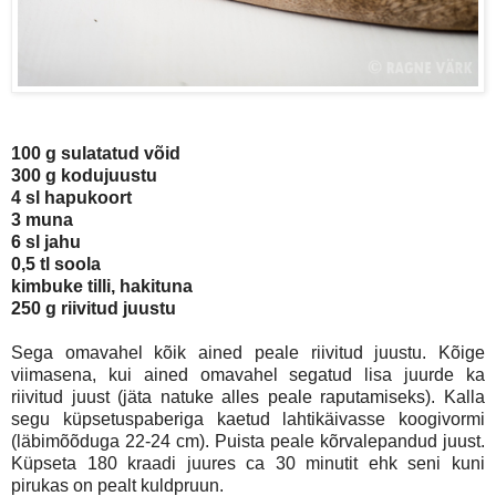
100 g sulatatud võid
300 g kodujuustu
4 sl hapukoort
3 muna
6 sl jahu
0,5 tl soola
kimbuke tilli, hakituna
250 g riivitud juustu
Sega omavahel kõik ained peale riivitud juustu. Kõige
viimasena, kui ained omavahel segatud lisa juurde ka
riivitud juust (jäta natuke alles peale raputamiseks). Kalla
segu küpsetuspaberiga kaetud lahtikäivasse koogivormi
(läbimõõduga 22-24 cm). Puista peale kõrvalepandud juust.
Küpseta 180 kraadi juures ca 30 minutit ehk seni kuni
pirukas on pealt kuldpruun.