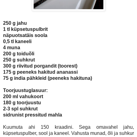
250 g jahu
1 tl küpsetuspulbrit
näpuotsatäis soola
0,5 tl kaneeli
4 muna
200 g toiduõli
250 g suhkrut
300 g riivitud porgandit (toorest)
175 g peeneks hakitud ananassi
75 g india pähkleid (peeneks hakituna)
Toorjuustuglasuur:
200 ml vahukoort
180 g toorjuustu
2-3 spl suhkrut
sidrunist pressitud mahla
Kuumuta ahi 150 kraadini. Sega omavahel jahu,
küpsetuspulber, sool ja kaneel. Vahusta munad, õli ja suhkur