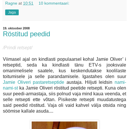
Ragne
at
10:51
10 kommentaari:
Jaga
19. oktoober 2008
Röstitud peedid
/Prindi retsept/
Viimasel ajal on kindlasti populaarsel kohal Jamie Oliver’ i
retseptid, seda ka kindlasti tänu ETV-s jooksvale
omanimelisele saatele, kus keskendutakse koolilaste
toitumisele ja selle parandamisele. Igastahes olen suur
Jamie Oliveri pastaretseptide
austaja. Hiljuti leidsin
nami-
nami-st
ka Jamie Oliveri röstitud peetide retsepti. Kuna olen
suur peedi-armastaja, siis polnud vaja mind kaua veenda, et
selle retsepti ette võtan. Pisikeste retsepti muudatustega
said peedid röstitud. Vaja oli vaid kahvel välja otsida ning
söömise kallale asuda....