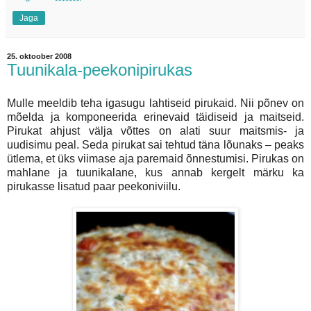
Jaga
25. oktoober 2008
Tuunikala-peekonipirukas
Mulle meeldib teha igasugu lahtiseid pirukaid. Nii põnev on
mõelda ja komponeerida erinevaid täidiseid ja maitseid.
Pirukat ahjust välja võttes on alati suur maitsmis- ja
uudisimu peal. Seda pirukat sai tehtud täna lõunaks – peaks
ütlema, et üks viimase aja paremaid õnnestumisi. Pirukas on
mahlane ja tuunikalane, kus annab kergelt märku ka
pirukasse lisatud paar peekoniviilu.