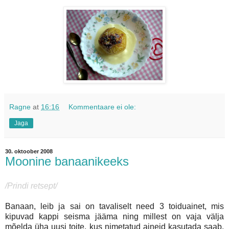
Ragne
at
16:16
Kommentaare ei ole:
Jaga
30. oktoober 2008
Moonine banaanikeeks
/Prindi retsept/
Banaan, leib ja sai on tavaliselt need 3 toiduainet, mis
kipuvad kappi seisma jääma ning millest on vaja välja
mõelda üha uusi toite, kus nimetatud aineid kasutada saab.