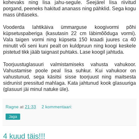
kohevaks ning lisa jahu-segule. Seejärel lisa riivitud
porgand, peeneks hakitud ananass ning pähklid. Sega kogu
mass ühtlaseks.
Vooderda lahtikäiva ümmarguse koogivormi põhi
küpsetuspaberiga (kasutasin 22 cm läbimõõduga vormi).
Vala taigen vormi ning küpseta 150 kraadi juures ca 40
minutit või seni kuni pealt on kuldpruun ning koogi keskele
pistetud tikk jääb taignast puhtaks. Lase koogil jahtuda.
Toorjuustuglasuuri valmistamiseks vahusta vahukoor.
Vahustamise poole peal lisa suhkur. Kui vahukoor on
vahustunud, sega käsitsi sisse toorjuust ning maitsesta
sidrunist pressitud mahlaga. Kata jahtunud kook glasuuriga
(glasuuri jäi minul natuke üle).
Ragne
at
21:33
2 kommentaari:
Jaga
4 kuud täis!!!