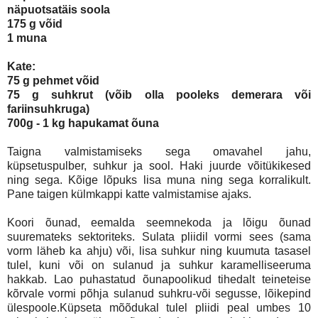
näpuotsatäis soola
175 g võid
1 muna
Kate:
75 g pehmet võid
75 g suhkrut (võib olla pooleks demerara või
fariinsuhkruga)
700g - 1 kg hapukamat õuna
Taigna valmistamiseks sega omavahel jahu,
küpsetuspulber, suhkur ja sool. Haki juurde võitükikesed
ning sega. Kõige lõpuks lisa muna ning sega korralikult.
Pane taigen külmkappi katte valmistamise ajaks.
Koori õunad, eemalda seemnekoda ja lõigu õunad
suuremateks sektoriteks. Sulata pliidil vormi sees (sama
vorm läheb ka ahju) või, lisa suhkur ning kuumuta tasasel
tulel, kuni või on sulanud ja suhkur karamelliseeruma
hakkab. Lao puhastatud õunapoolikud tihedalt teineteise
kõrvale vormi põhja sulanud suhkru-või segusse, lõikepind
ülespoole.Küpseta mõõdukal tulel pliidi peal umbes 10