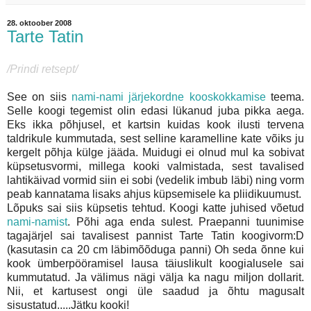
28. oktoober 2008
Tarte Tatin
/Prindi retsept/
See on siis
nami-nami järjekordne kooskokkamise
teema.
Selle koogi tegemist olin edasi lükanud juba pikka aega.
Eks ikka põhjusel, et kartsin kuidas kook ilusti tervena
taldrikule kummutada, sest selline karamelline kate võiks ju
kergelt põhja külge jääda. Muidugi ei olnud mul ka sobivat
küpsetusvormi, millega kooki valmistada, sest tavalised
lahtikäivad vormid siin ei sobi (vedelik imbub läbi) ning vorm
peab kannatama lisaks ahjus küpsemisele ka pliidikuumust.
Lõpuks sai siis küpsetis tehtud. Koogi katte juhised võetud
nami-namist
. Põhi aga enda sulest. Praepanni tuunimise
tagajärjel sai tavalisest pannist Tarte Tatin koogivorm:D
(kasutasin ca 20 cm läbimõõduga panni) Oh seda õnne kui
kook ümberpööramisel lausa täiuslikult koogialusele sai
kummutatud. Ja välimus nägi välja ka nagu miljon dollarit.
Nii, et kartusest ongi üle saadud ja õhtu magusalt
sisustatud.....Jätku kooki!