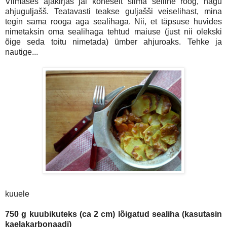
Viimases ajakirjas jäi koheselt silma selline roog, nagu
ahjuguljašš. Teatavasti teakse guljašši veiselihast, mina
tegin sama rooga aga sealihaga. Nii, et täpsuse huvides
nimetaksin oma sealihaga tehtud maiuse (just nii olekski
õige seda toitu nimetada) ümber ahjuroaks. Tehke ja
nautige...
kuuele
750 g kuubikuteks (ca 2 cm) lõigatud sealiha (kasutasin
kaelakarbonaadi)