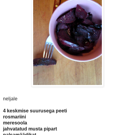
neljale
4 keskmise suurusega peeti
rosmariini
meresoola
jahvatatud musta pipart
palsamäädikat