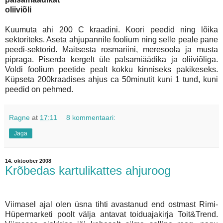
oliiviõli
Kuumuta ahi 200 C kraadini. Koori peedid ning lõika
sektoriteks. Aseta ahjupannile foolium ning selle peale pane
peedi-sektorid. Maitsesta rosmariini, meresoola ja musta
pipraga. Piserda kergelt üle palsamiäädika ja oliiviõliga.
Voldi foolium peetide pealt kokku kinniseks pakikeseks.
Küpseta 200kraadises ahjus ca 50minutit kuni 1 tund, kuni
peedid on pehmed.
Ragne
at
17:11
8 kommentaari:
Jaga
14. oktoober 2008
Krõbedas kartulikattes ahjuroog
Viimasel ajal olen üsna tihti avastanud end ostmast Rimi-
Hüpermarketi poolt välja antavat toiduajakirja Toit&Trend.