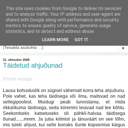
This site uses cookies from Google to deliver its services
and to analyze traffic. Your IP address and user-agent are
shared with Google along with performance and security
metrics to ensure quality of service, generate usage
statistics, and to detect and address abuse.
LEARN MORE
GOT IT
▼
31. oktoober 2008
Täidetud ahjuõunad
/Prindi retsept/
Lausa kohustuslik on sügisel vähemalt korra teha ahjuõunu.
Pole vahet, kas teha täidisega või ilma, maitsvad on nad
sellegipoolest. Muidugi peab tunnistama, et mida
rikkalikuma täidisega, seda kiiremini leiavad nad tee kõhtu.
Seekordseks katsetuseks oli pähkli-halvaa täidisega
õunad.......mmm. Ja juba kiitmist ja tänuväärt on see lõhn,
mis tuleb ahjust, kui selle korraks õunte küpsemise käigus