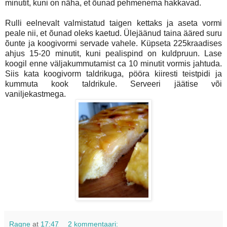
minutit, kuni on näha, et õunad pehmenema hakkavad.
Rulli eelnevalt valmistatud taigen kettaks ja aseta vormi
peale nii, et õunad oleks kaetud. Ülejäänud taina ääred suru
õunte ja koogivormi servade vahele. Küpseta 225kraadises
ahjus 15-20 minutit, kuni pealispind on kuldpruun. Lase
koogil enne väljakummutamist ca 10 minutit vormis jahtuda.
Siis kata koogivorm taldrikuga, pööra kiiresti teistpidi ja
kummuta kook taldrikule. Serveeri jäätise või
vaniljekastmega.
Ragne
at
17:47
2 kommentaari: