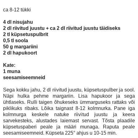
ca 8-12 tükki
4 dl nisujahu
2 dl riivitud juustu + ca 2 dl riivitud juustu täidiseks
2 tl küpsetuspulbrit
0,5 tl soola
50 g margariini
2 dl hapukoort
Kate:
1
muna
seesamiseemneid
Sega kokku jahu, 2 dl riivitud juustu, küpsetuspulber ja sool.
Näpi hulka pehme margariin. Lisa hapukoor ja sega
ühtlaseks. Rulli taigen õhukeseks ümmarguseks rattaks või
piklikuks ribaks. Lõika taignast 8-12 kolmnurka. Pane iga
kolmnurga keskele natuke riivitud juustu ja keera
sarvekesteks, alustades laiemast servast. Tõsta plaadile
küpsetuspaberi peale ja määri munaga. Raputa peale
seesamiseemneid. Küpseta 225° ahjus u 10-15 min.