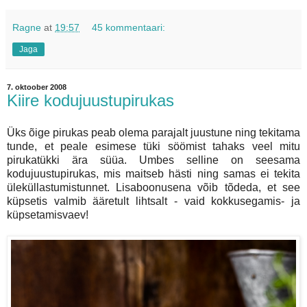
Ragne
at
19:57
45 kommentaari:
Jaga
7. oktoober 2008
Kiire kodujuustupirukas
Üks õige pirukas peab olema parajalt juustune ning tekitama
tunde, et peale esimese tüki söömist tahaks veel mitu
pirukatükki ära süüa. Umbes selline on seesama
kodujuustupirukas, mis maitseb hästi ning samas ei tekita
üleküllastumistunnet. Lisaboonusena võib tõdeda, et see
küpsetis valmib ääretult lihtsalt - vaid kokkusegamis- ja
küpsetamisvaev!