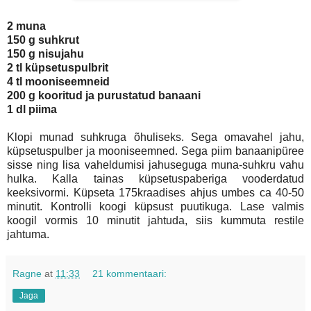
2 muna
150 g suhkrut
150 g nisujahu
2 tl küpsetuspulbrit
4 tl mooniseemneid
200 g kooritud ja purustatud banaani
1 dl piima
Klopi munad suhkruga õhuliseks. Sega omavahel jahu,
küpsetuspulber ja mooniseemned. Sega piim banaanipüree
sisse ning lisa vaheldumisi jahuseguga muna-suhkru vahu
hulka. Kalla tainas küpsetuspaberiga vooderdatud
keeksivormi. Küpseta 175kraadises ahjus umbes ca 40-50
minutit. Kontrolli koogi küpsust puutikuga. Lase valmis
koogil vormis 10 minutit jahtuda, siis kummuta restile
jahtuma.
Ragne
at
11:33
21 kommentaari:
Jaga