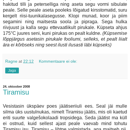
hakitud tilli ja peterselliga ning aseta segu vormi sibulate
peale. Selle peale aseta pooleks lõigatud kirsstomatid, suru
kergelt riisi-tuunikalasegusse. Klopi munad, koor ja piim
segamini ning maitsesta soola ja pipraga. Sega hulka
riivjuust ja kalla segu ettevaatlikult pirukale. Küpseta ahjus
175°C juures seni, kuni pirukas on pealt kuldne.
(Küpsemise
lõppjärgus asetasin pirukale fooliumi, selleks, et pealt liialt
ära ei kõrbseks ning seest ilusti ilusasti läbi küpseks)
Ragne
at
22:12
Kommentaare ei ole:
Jaga
24. oktoober 2008
Tiramisu
Vesistasin ükspäev poes jäätiseriiuli ees. Seal jäi mulle
silma üks uustulnukas, nimelt Tiramisu jäätis, mis oli kaetud
eriti suurte valgešokolaadi tropsidega. Seda jäätist ma küll
ei ostnud, kuid sellest ajast peale vaevab mind tohutu
Tiramisu isu. Tiramisu – lihtne valmistada, aga maitseb nii,