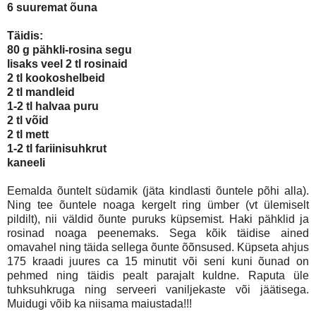
6 suuremat õuna
Täidis:
80 g pähkli-rosina segu
lisaks veel 2 tl rosinaid
2 tl kookoshelbeid
2 tl mandleid
1-2 tl halvaa puru
2 tl võid
2 tl mett
1-2 tl fariinisuhkrut
kaneeli
Eemalda õuntelt südamik (jäta kindlasti õuntele põhi alla).
Ning tee õuntele noaga kergelt ring ümber (vt ülemiselt
pildilt), nii väldid õunte puruks küpsemist. Haki pähklid ja
rosinad noaga peenemaks. Sega kõik täidise ained
omavahel ning täida sellega õunte õõnsused. Küpseta ahjus
175 kraadi juures ca 15 minutit või seni kuni õunad on
pehmed ning täidis pealt parajalt kuldne. Raputa üle
tuhksuhkruga ning serveeri vaniljekaste või jäätisega.
Muidugi võib ka niisama maiustada!!!