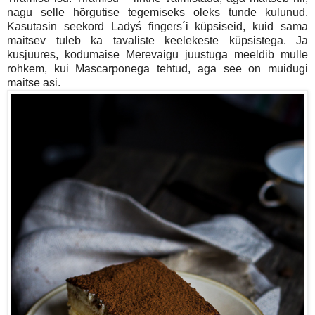
nagu selle hõrgutise tegemiseks oleks tunde kulunud.
Kasutasin seekord Ladyś fingers´i küpsiseid, kuid sama
maitsev tuleb ka tavaliste keelekeste küpsistega. Ja
kusjuures, kodumaise Merevaigu juustuga meeldib mulle
rohkem, kui Mascarponega tehtud, aga see on muidugi
maitse asi.