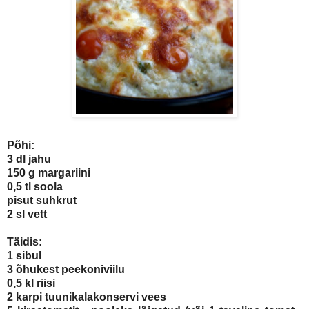
Põhi:
3 dl jahu
150 g margariini
0,5 tl soola
pisut suhkrut
2 sl vett
Täidis:
1 sibul
3 õhukest peekoniviilu
0,5 kl riisi
2 karpi tuunikalakonservi vees