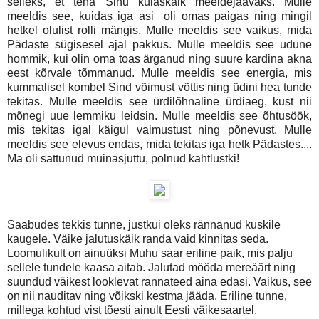
selleks, et teha Sinu külaskäik meeldejäävaks. Mulle
meeldis see, kuidas iga asi
oli omas paigas ning mingil
hetkel olulist rolli mängis. Mulle meeldis see vaikus, mida
Pädaste sügisesel ajal pakkus. Mulle meeldis see udune
hommik, kui olin oma toas ärganud ning suure kardina akna
eest kõrvale tõmmanud. Mulle meeldis see energia, mis
kummalisel kombel Sind võimust võttis ning üdini hea tunde
tekitas. Mulle meeldis see ürdilõhnaline ürdiaeg, kust nii
mõnegi uue lemmiku leidsin. Mulle meeldis see õhtusöök,
mis tekitas igal käigul vaimustust ning põnevust. Mulle
meeldis see elevus endas, mida tekitas iga hetk Pädastes....
Ma oli sattunud muinasjuttu, polnud kahtlustki!
Saabudes tekkis tunne, justkui oleks rännanud kuskile
kaugele. Väike jalutuskäik randa vaid kinnitas seda.
Loomulikult on ainuüksi Muhu saar eriline paik, mis palju
sellele tundele kaasa aitab. Jalutad mööda mereäärt ning
suundud väikest looklevat rannateed aina edasi. Vaikus, see
on nii nauditav ning võikski kestma jääda. Eriline tunne,
millega kohtud vist tõesti ainult Eesti väikesaartel.