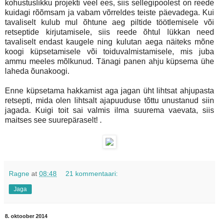
kohustuslikku projekti veel ees, siis sellegipoolest on reede
kuidagi rõõmsam ja vabam võrreldes teiste päevadega. Kui
tavaliselt kulub mul õhtune aeg piltide töötlemisele või
retseptide kirjutamisele, siis reede õhtul lükkan need
tavaliselt endast kaugele ning kulutan aega näiteks mõne
koogi küpsetamisele või toiduvalmistamisele, mis juba
ammu meeles mõlkunud. Tänagi panen ahju küpsema ühe
laheda õunakoogi.
Enne küpsetama hakkamist aga jagan üht lihtsat ahjupasta
retsepti, mida olen lihtsalt ajapuuduse tõttu unustanud siin
jagada. Kuigi toit sai valmis ilma suurema vaevata, siis
maitses see suurepäraselt! .
Ragne
at
08:48
21 kommentaari:
Jaga
8. oktoober 2014