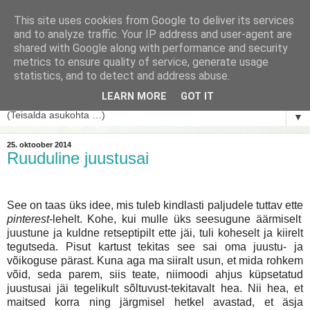
This site uses cookies from Google to deliver its services
and to analyze traffic. Your IP address and user-agent are
shared with Google along with performance and security
metrics to ensure quality of service, generate usage
statistics, and to detect and address abuse.
LEARN MORE
GOT IT
▼
25. oktoober 2014
Ruuduline juustusai
See on taas üks idee, mis tuleb kindlasti paljudele tuttav ette
pinterest
-lehelt. Kohe, kui mulle üks seesugune äärmiselt
juustune ja kuldne retseptipilt ette jäi, tuli koheselt ja kiirelt
tegutseda. Pisut kartust tekitas see sai oma juustu- ja
võikoguse pärast. Kuna aga ma siiralt usun, et mida rohkem
võid, seda parem, siis teate, niimoodi ahjus küpsetatud
juustusai jäi tegelikult sõltuvust-tekitavalt hea. Nii hea, et
maitsed korra ning järgmisel hetkel avastad, et äsja