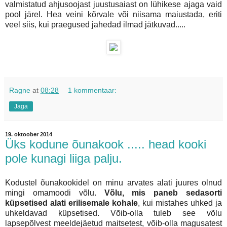
valmistatud ahjusoojast juustusaiast on lühikese ajaga vaid
pool järel. Hea veini kõrvale või niisama maiustada, eriti
veel siis, kui praegused jahedad ilmad jätkuvad.....
Ragne
at
08:28
1 kommentaar:
Jaga
19. oktoober 2014
Üks kodune õunakook ..... head kooki
pole kunagi liiga palju.
Kodustel õunakookidel on minu arvates alati juures olnud
mingi omamoodi võlu.
Võlu, mis paneb sedasorti
küpsetised alati erilisemale kohale
, kui mistahes uhked ja
uhkeldavad küpsetised. Võib-olla tuleb see võlu
lapsepõlvest meeldejäetud maitsetest, võib-olla magusatest