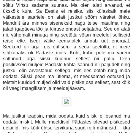
sõitu Virtsu sadama suunas. Ma olen alati arvanud, et
ükskõik kuhu Sa Eestis ei reisiks, siis külaskäik meie
väikestele saartele on alati justkui sõõm värsket õhku.
Mandrilt ära minnes siseneksid nagu teise maailma ning
jätad igapäeva töö ja kiiruse endast seljataha. See on alati
nii, vähemalt minuga ning seetõttu võtan meeleldi selliseid
reise ette. Isegi väike eemalolek annab uut energiat.
Seekord oli aga reis erilisem ja seda seetõttu, et meie
sihtkohaks oli Pädaste mõis. Koht, kuhu pole ma varem
sattunud, aga siiski kuulnud sellest nii palju. Olen
positiivseid muljeid Pädaste kohta saanud nii paljudelt ning
justkui olin arvestanud sellega, mis ees ootab ning mida
oodata. Siiski pean ma ütlema, et needsamad ootused ja
teistelt kuuldud muljed olid vaid pisike osa sellest, sest kõik
oli veegi maagilisem ja meeldejäävam.
Ma justkui teadsin, mida oodata, kuid siiski ei osanud ma
oodata miskit. Mulle meeldisid Pädastes olevad pisikesed
detailid, mis kõik ühtse tervikuna suurt rolli mängisid... ikka