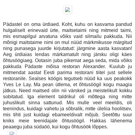
Pädastel on oma ürdiaed. Koht, kuhu on kasvama pandud
hulgaliselt erinevaid ürte, maitsetaimi ning mitmeid taimi,
mis esmapilgul arvatuna võiks vaid silmailu pakkuda. Nii
mõnigi maitstaime nimi on mul nüüd märkmikusse märgitud
ning punasega juurde kirjutatud: järgmine aasta kasvatan!
Aeg ürdiaias lendas märkamatult ning järsku oligi käes
õhtusöögiaeg. Ootasin juba pikemat aega seda, mida võiks
pakkuda Pädaste mõisa restoran Alexander. Kuulub ju
mitmendat aastat Eesti parima restorani tiitel just sellele
restoranile. Sealses köögis tegutseb nüüd ka uus peakokk
Yves Le Lay. Ma pean ütlema, et õhtusöögil kogu maagia
jätkus. Need maitsed olin nii värsked ja meistelikult kokku
sobitatud. Iga element taldrikul oli mõttega ning mitte
juhuslikult sinna sattunud. Mis mulle veel meeldis, oli
teenindus, kuidagi vahetu ja sõbralik, mitte üleliia hoolitsev,
mis tihti just kuidagi ebameeldivalt mõjub. Seetõttu suur
kniks meie teenidajale õhtusöögil. Hakkas lähenema
peaaegu juba südaöö, kui kogu õhtusöök lõppes.