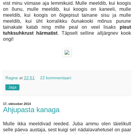
vist minu viimase aja lemmikuid. Mulle meeldib, kui koogis
on õunu, mulle meeldib, kui koogis on kaneeli, mulle
meeldib, kui koogis on õigepisut tainane sisu ja mulle
meeldib, kui üht korralikku õunakooki mõnus purune
tainakate katab ning mille peal on veel lisaks
pisut
tuhksuhkrust härmatist
. Täpselt selline alljärgnev kook
ongi!
Ragne
at
22:51
22 kommentaari:
Jaga
17. oktoober 2014
Ahjupasta kanaga
Mulle ikka meeldivad reeded. Juba ammu olen täielikult
selle päeva austaja, sest kuigi sel nädalavahetusel on paar