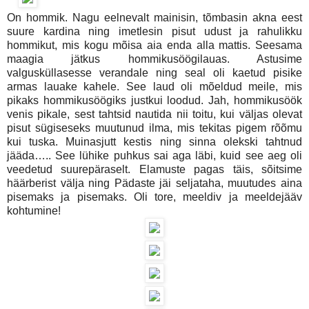
On hommik. Nagu eelnevalt mainisin, tõmbasin akna eest
suure kardina ning imetlesin pisut udust ja rahulikku
hommikut, mis kogu mõisa aia enda alla mattis. Seesama
maagia jätkus hommikusöögilauas. Astusime
valgusküllasesse verandale ning seal oli kaetud pisike
armas lauake kahele. See laud oli mõeldud meile, mis
pikaks hommikusöögiks justkui loodud. Jah, hommikusöök
venis pikale, sest tahtsid nautida nii toitu, kui väljas olevat
pisut sügiseseks muutunud ilma, mis tekitas pigem rõõmu
kui tuska. Muinasjutt kestis ning sinna olekski tahtnud
jääda….. See lühike puhkus sai aga läbi, kuid see aeg oli
veedetud suurepäraselt. Elamuste pagas täis, sõitsime
häärberist välja ning Pädaste jäi seljataha, muutudes aina
pisemaks ja pisemaks. Oli tore, meeldiv ja meeldejääv
kohtumine!