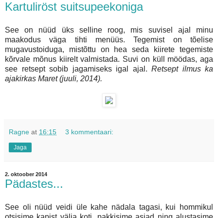
Kartuliröst suitsupeekoniga
See on nüüd üks selline roog, mis suvisel ajal minu
maakodus väga tihti menüüs. Tegemist on tõelise
mugavustoiduga, mistõttu on hea seda kiirete tegemiste
kõrvale mõnus kiirelt valmistada. Suvi on küll möödas, aga
see retsept sobib jagamiseks igal ajal.
Retsept ilmus ka
ajakirkas Maret (juuli, 2014).
Ragne
at
16:15
3 kommentaari:
Jaga
2. oktoober 2014
Pädastes...
See oli nüüd veidi üle kahe nädala tagasi, kui hommikul
otsisime kapist välja koti, pakkisime asjad ning alustasime