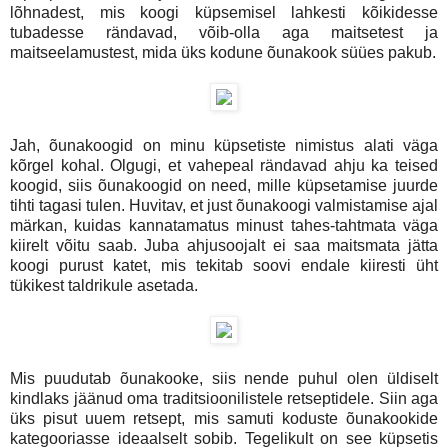
lõhnadest, mis koogi küpsemisel lahkesti kõikidesse
tubadesse rändavad, võib-olla aga maitsetest ja
maitseelamustest, mida üks kodune õunakook süües pakub.
Jah, õunakoogid on minu küpsetiste nimistus alati väga
kõrgel kohal. Olgugi, et vahepeal rändavad ahju ka teised
koogid, siis õunakoogid on need, mille küpsetamise juurde
tihti tagasi tulen. Huvitav, et just õunakoogi valmistamise ajal
märkan, kuidas kannatamatus minust tahes-tahtmata väga
kiirelt võitu saab. Juba ahjusoojalt ei saa maitsmata jätta
koogi purust katet, mis tekitab soovi endale kiiresti üht
tükikest taldrikule asetada.
Mis puudutab õunakooke, siis nende puhul olen üldiselt
kindlaks jäänud oma traditsioonilistele retseptidele. Siin aga
üks pisut uuem retsept, mis samuti koduste õunakookide
kategooriasse ideaalselt sobib. Tegelikult on see küpsetis