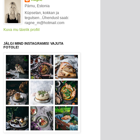
Pärnu, Estonia
Küpsetan, kokkan ja
tegutsen...Ühendust saab:
ragne_m@hotmail.com
Kuva mu täielik profiil
JÄLGI MIND INSTAGRAMIS! VAJUTA
FOTOLE!