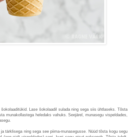
a šokolaaditükid. Lase šokolaadil sulada ning sega siis ühtlaseks. Tõsta
usta munakollastega heledaks vahuks. Seejärel, munasegu vispeldades,
masegu.
i ja tärklisega ning sega see piima-munasegusse. Nüüd tõsta kogu segu
 (aeg-ajalt vispeldades) seni, kuni segu pisut pakseneb. Tõsta tulelt,