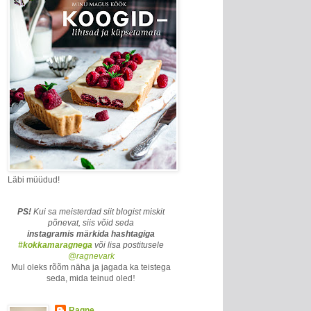
Läbi müüdud!
PS!
Kui sa meisterdad siit blogist miskit
põnevat, siis võid seda
instagramis märkida
hashtagiga
#kokkamaragnega
või lisa postitusele
@ragnevark
Mul oleks rõõm näha ja jagada ka teistega
seda, mida teinud oled
!
Ragne