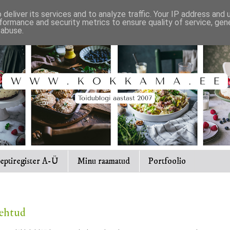
deliver its services and to analyze traffic. Your IP address and
formance and security metrics to ensure quality of service, ge
 abuse.
eptiregister A-Ü
Minu raamatud
Portfoolio
tehtud