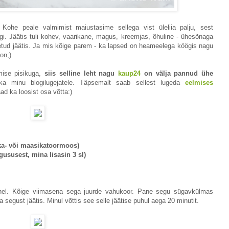
Kohe peale valmimist maiustasime sellega vist üleliia palju, sest
i. Jäätis tuli kohev, vaarikane, magus, kreemjas, õhuline - ühesõnaga
tetud jäätis. Ja mis kõige parem - ka lapsed on heameelega köögis nagu
on;)
mise pisikuga,
siis selline leht nagu
kaup24
on välja pannud ühe
a minu blogilugejatele. Täpsemalt saab sellest lugeda
eelmises
d ka loosist osa võtta:)
ika- või maasikatoormoos)
ususest, mina lisasin 3 sl)
hel. Kõige viimasena sega juurde vahukoor. Pane segu sügavkülmas
segust jäätis. Minul võttis see selle jäätise puhul aega 20 minutit.