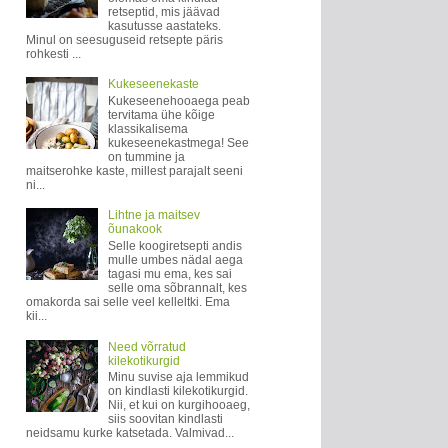
retseptid, mis jäävad
kasutusse aastateks.
Minul on seesuguseid retsepte päris
rohkesti ...
Kukeseenekaste
Kukeseenehooaega peab
tervitama ühe kõige
klassikalisema
kukeseenekastmega! See
on tummine ja
maitserohke kaste, millest parajalt seeni
ni...
Lihtne ja maitsev
õunakook
Selle koogiretsepti andis
mulle umbes nädal aega
tagasi mu ema, kes sai
selle oma sõbrannalt, kes
omakorda sai selle veel kelleltki. Ema
kii...
Need võrratud
kilekotikurgid
Minu suvise aja lemmikud
on kindlasti kilekotikurgid.
Nii, et kui on kurgihooaeg,
siis soovitan kindlasti
neidsamu kurke katsetada. Valmivad...