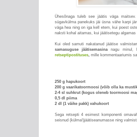
Ühesõnaga tuleb see jäätis väga maitsev. 
sügavkülma panekuks jäi üsna vähe karpi järg
väga hea ning on iga kell etem, kui poest os
naksti kohal aitamas, kui jäätisetegu algamas 
Kui oled samuti nakatanud jäätise valmista
samasuguse jäätisemasina
nagu minul, k
retseptipostituses
,
mille kommentaariumis saa
250 g hapukoort
200 g vaarikatoormoosi (võib olla ka must
2-4 sl suhkrut (kogus oleneb toormoosi mag
0,5 dl piima
2 dl (1 väike pakk) vahukoort
Sega retsepti 4 esimest komponenti omava
seisnud (külma!)jäätiseanumasse ning valmista 