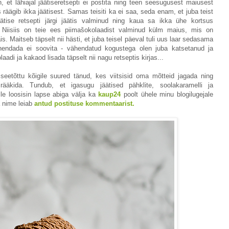
, et lähiajal jäätiseretsepti ei postita ning teen seesugusest maiusest
 räägib ikka jäätisest. Samas teisiti ka ei saa, seda enam, et juba teist
tise retsepti järgi jäätis valminud ning kaua sa ikka ühe kortsus
. Niisiis on teie ees piimašokolaadist valminud külm maius, mis on
. Maitseb täpselt nii hästi, et juba teisel päeval tuli uus laar sedasama
ähendada ei soovita - vähendatud kogustega olen juba katsetanud ja
aadi ja kakaod lisada täpselt nii nagu retseptis kirjas...
 seetõttu kõigile suured tänud, kes viitsisid oma mõtteid jagada ning
rääkida. Tundub, et igasugu jäätised pähklite, soolakaramelli ja
le loosisin lapse abiga välja ka
kaup24
poolt ühele minu blogilugejale
a nime leiab
antud postituse kommentaarist.