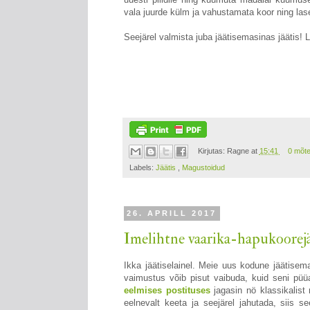
vala juurde külm ja vahustamata koor ning lase 
Seejärel valmista juba jäätisemasinas jäätis! L
Kirjutas:
Ragne
at
15:41
0 mõt
Labels:
Jäätis
,
Magustoidud
26. APRILL 2017
Imelihtne vaarika-hapukoorejä
Ikka jäätiselainel. Meie uus kodune jäätisem
vaimustus võib pisut vaibuda, kuid seni püüa
eelmises postituses
jagasin nö klassikalist 
eelnevalt keeta ja seejärel jahutada, siis 