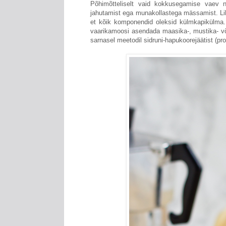
Põhimõtteliselt vaid kokkusegamise vaev n
jahutamist ega munakollastega mässamist. Liht
et kõik komponendid oleksid külmkapikülma.
vaarikamoosi asendada maasika-, mustika- v
sarnasel meetodil sidruni-hapukoorejäätist (proo