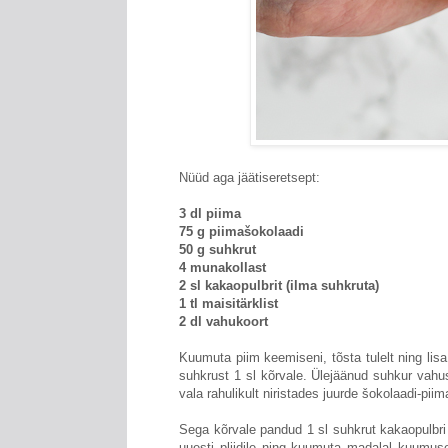
Nüüd aga jäätiseretsept:
3 dl piima
75 g piimašokolaadi
50 g suhkrut
4 munakollast
2 sl kakaopulbrit (ilma suhkruta)
1 tl maisitärklist
2 dl vahukoort
Kuumuta piim keemiseni, tõsta tulelt ning lis
suhkrust 1 sl kõrvale. Ülejäänud suhkur vah
vala rahulikult niristades juurde šokolaadi-pii
Sega kõrvale pandud 1 sl suhkrut kakaopulbr
uuesti pliidile ning kuumuta madalal kuumusel