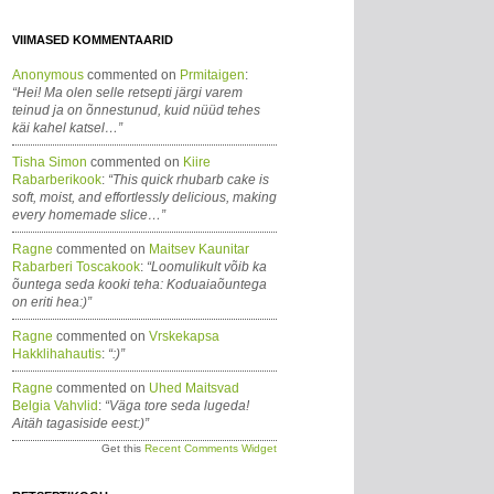
VIIMASED KOMMENTAARID
Anonymous
commented on
Prmitaigen
:
“Hei! Ma olen selle retsepti järgi varem
teinud ja on õnnestunud, kuid nüüd tehes
käi kahel katsel…”
Tisha Simon
commented on
Kiire
Rabarberikook
:
“This quick rhubarb cake is
soft, moist, and effortlessly delicious, making
every homemade slice…”
Ragne
commented on
Maitsev Kaunitar
Rabarberi Toscakook
:
“Loomulikult võib ka
õuntega seda kooki teha: Koduaiaõuntega
on eriti hea:)”
Ragne
commented on
Vrskekapsa
Hakklihahautis
:
“:)”
Ragne
commented on
Uhed Maitsvad
Belgia Vahvlid
:
“Väga tore seda lugeda!
Aitäh tagasiside eest:)”
Get this
Recent Comments Widget