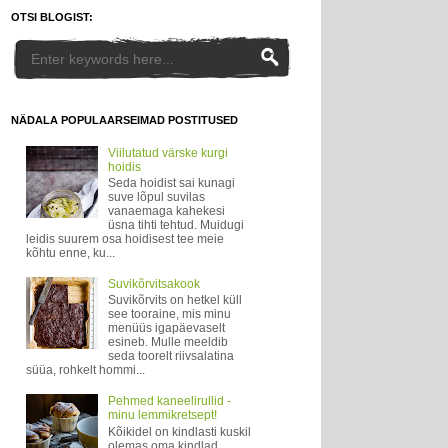
OTSI BLOGIST:
NÄDALA POPULAARSEIMAD POSTITUSED
Viilutatud värske kurgi
hoidis
Seda hoidist sai kunagi
suve lõpul suvilas
vanaemaga kahekesi
üsna tihti tehtud. Muidugi
leidis suurem osa hoidisest tee meie
kõhtu enne, ku...
Suvikõrvitsakook
Suvikõrvits on hetkel küll
see tooraine, mis minu
menüüs igapäevaselt
esineb. Mulle meeldib
seda toorelt riivsalatina
süüa, rohkelt hommi...
Pehmed kaneelirullid -
minu lemmikretsept!
Kõikidel on kindlasti kuskil
olemas oma kindlad