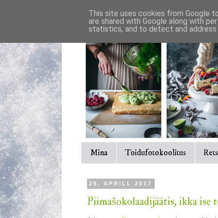
This site uses cookies from Google to 
are shared with Google along with per
statistics, and to detect and address
Mina
Toidufotokoolitus
Rets
29. APRILL 2017
Piimašokolaadijäätis, ikka ise 