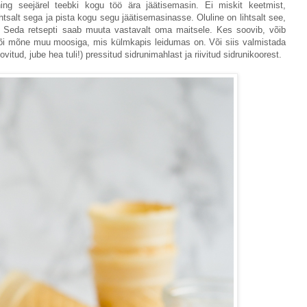
ing seejärel teebki kogu töö ära jäätisemasin. Ei miskit keetmist,
salt sega ja pista kogu segu jäätisemasinasse. Oluline on lihtsalt see,
 Seda retsepti saab muuta vastavalt oma maitsele. Kes soovib, võib
õi mõne muu moosiga, mis külmkapis leidumas on. Või siis valmistada
vitud, jube hea tuli!) pressitud sidrunimahlast ja riivitud sidrunikoorest.