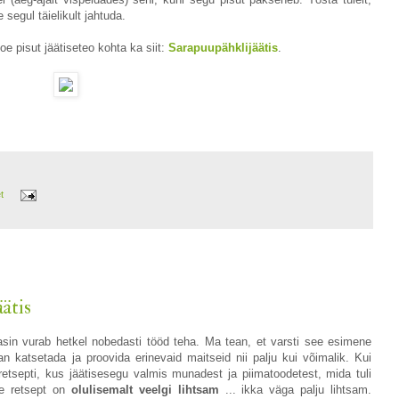
segul täielikult jahtuda.
oe pisut jäätiseteo kohta ka siit:
Sarapuupähklijäätis
.
et
ätis
asin vurab hetkel nobedasti tööd teha. Ma tean, et varsti see esimene
n katsetada ja proovida erinevaid maitseid nii palju kui võimalik. Kui
retsepti, kus jäätisesegu valmis munadest ja piimatoodetest, mida tuli
see retsept on
olulisemalt veelgi lihtsam
... ikka väga palju lihtsam.