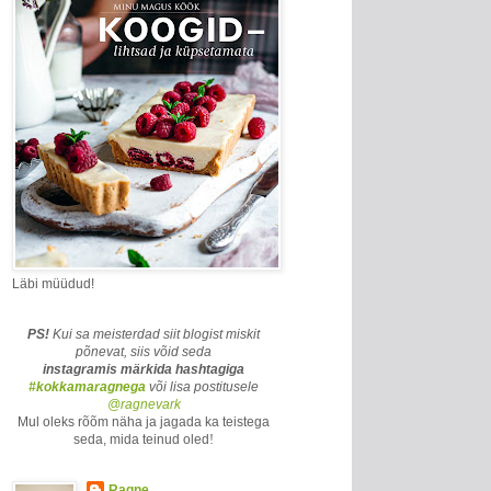
Läbi müüdud!
PS!
Kui sa meisterdad siit blogist miskit
põnevat, siis võid seda
instagramis märkida
hashtagiga
#kokkamaragnega
või lisa postitusele
@ragnevark
Mul oleks rõõm näha ja jagada ka teistega
seda, mida teinud oled
!
Ragne