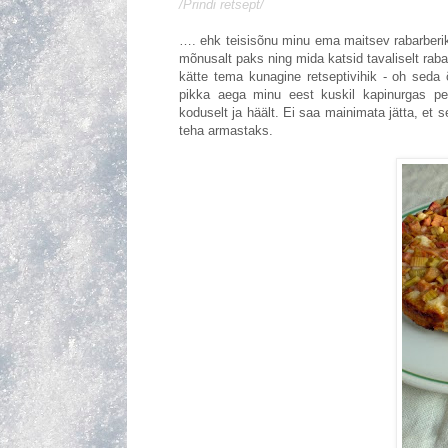
/Prindi retsept/
…. ehk teisisõnu minu ema maitsev rabarberik
mõnusalt paks ning mida katsid tavaliselt raba
kätte tema kunagine retseptivihik - oh seda
pikka aega minu eest kuskil kapinurgas pei
koduselt ja häält. Ei saa mainimata jätta, et
teha armastaks.