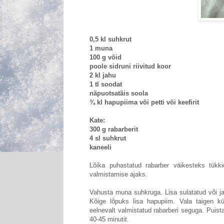
0,5 kl suhkrut
1 muna
100 g võid
poole sidruni riivitud koor
2 kl jahu
1 tl soodat
näpuotsatäis soola
¾ kl hapupiima või petti või keefirit
Kate:
300 g rabarberit
4 sl suhkrut
kaneeli
Lõika puhastatud rabarber väikesteks tükk
valmistamise ajaks.
Vahusta muna suhkruga. Lisa sulatatud või ja 
Kõige lõpuks lisa hapupiim. Vala taigen k
eelnevalt valmistatud rabarberi seguga. Puista
40-45 minutit.