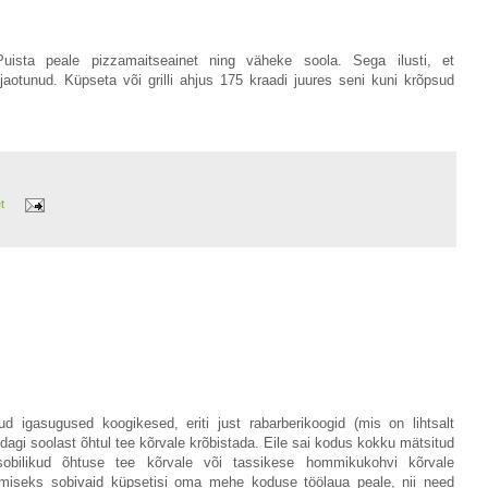
Puista peale pizzamaitseainet ning väheke soola. Sega ilusti, et
aotunud. Küpseta või grilli ahjus 175 kraadi juures seni kuni krõpsud
et
 igasugused koogikesed, eriti just rabarberikoogid (mis on lihtsalt
midagi soolast õhtul tee kõrvale krõbistada. Eile sai kodus kokku mätsitud
 sobilikud õhtuse tee kõrvale või tassikese hommikukohvi kõrvale
simiseks sobivaid küpsetisi oma mehe koduse töölaua peale, nii need