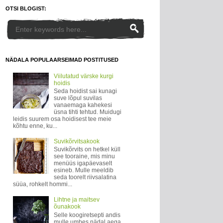
OTSI BLOGIST:
NÄDALA POPULAARSEIMAD POSTITUSED
Viilutatud värske kurgi
hoidis
Seda hoidist sai kunagi
suve lõpul suvilas
vanaemaga kahekesi
üsna tihti tehtud. Muidugi
leidis suurem osa hoidisest tee meie
kõhtu enne, ku...
Suvikõrvitsakook
Suvikõrvits on hetkel küll
see tooraine, mis minu
menüüs igapäevaselt
esineb. Mulle meeldib
seda toorelt riivsalatina
süüa, rohkelt hommi...
Lihtne ja maitsev
õunakook
Selle koogiretsepti andis
mulle umbes nädal aega