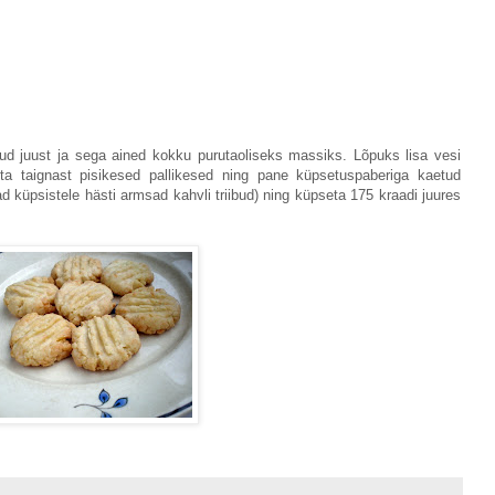
tud juust ja sega ained kokku purutaoliseks massiks. Lõpuks lisa vesi
ta taignast pisikesed pallikesed ning pane küpsetuspaberiga kaetud
ad küpsistele hästi armsad kahvli triibud) ning küpseta 175 kraadi juures