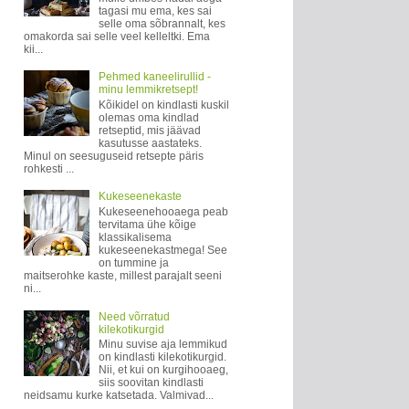
tagasi mu ema, kes sai
selle oma sõbrannalt, kes
omakorda sai selle veel kelleltki. Ema
kii...
Pehmed kaneelirullid -
minu lemmikretsept!
Kõikidel on kindlasti kuskil
olemas oma kindlad
retseptid, mis jäävad
kasutusse aastateks.
Minul on seesuguseid retsepte päris
rohkesti ...
Kukeseenekaste
Kukeseenehooaega peab
tervitama ühe kõige
klassikalisema
kukeseenekastmega! See
on tummine ja
maitserohke kaste, millest parajalt seeni
ni...
Need võrratud
kilekotikurgid
Minu suvise aja lemmikud
on kindlasti kilekotikurgid.
Nii, et kui on kurgihooaeg,
siis soovitan kindlasti
neidsamu kurke katsetada. Valmivad...