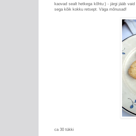
kaovad sealt hetkega kõhtu:) - järgi jääb vaid
sega kõik kokku retsept. Väga mõnusad!
ca 30 tükki