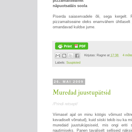
pizzamaitseainet
näpuotsatäis soola
Piserda saiaservadele õli, sega kergelt. 
pizzamaitseaine oleks enamvähem ühtlaselt j
omandavad kuldse jume.
Kirjutas:
Ragne
at
17:38
4 mõt
Labels:
Suupisted
26. MAI 2009
Muredad juustupätsid
/Prindi retsept/
Viimasel ajal on minu köögis võimust võtnud
kevadiselt võrratud), kuid siiski tekib isu ka 
muredaid juustuküpsiseid, mis ongi eriti
nautimiseks. Panen tavaliselt selliseid näk