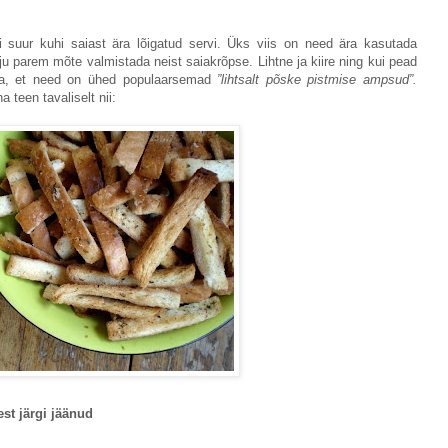
i suur kuhi saiast ära lõigatud servi. Üks viis on need ära kasutada
ju parem mõte valmistada neist saiakrõpse. Lihtne ja kiire ning kui pead
lda, et need on ühed populaarsemad
”lihtsalt põske pistmise ampsud”.
teen tavaliselt nii:
est järgi jäänud