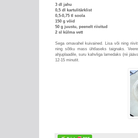
3 dl jahu
0,5 dl kartulitärklist
0,5-0,75 tl soola
150 g võid
50 g juustu, peenelt riivitud
2 sl külma vett
Sega omavahel kuivained. Lisa või ning riivi
ning sõtku mass ühtlaseks taignaks. Veere
ahjuplaadile, suru kahvliga lamedaks (nii jääv
12-15 minutit.