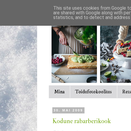
This site uses cookies from Google to 
are shared with Google along with per
statistics, and to detect and address
Mina
Toidufotokoolitus
Rets
30. MAI 2009
Kodune rabarberikook