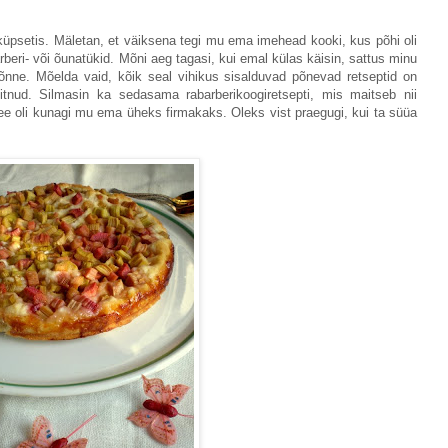
üpsetis. Mäletan, et väiksena tegi mu ema imehead kooki, kus põhi oli
rberi- või õunatükid. Mõni aeg tagasi, kui emal külas käisin, sattus minu
 õnne. Mõelda vaid, kõik seal vihikus sisalduvad põnevad retseptid on
tnud. Silmasin ka sedasama rabarberikoogiretsepti, mis maitseb nii
 see oli kunagi mu ema üheks firmakaks. Oleks vist praegugi, kui ta süüa