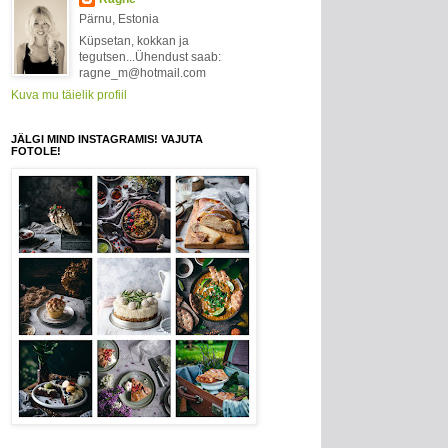
Pärnu, Estonia
Küpsetan, kokkan ja
tegutsen...Ühendust saab:
ragne_m@hotmail.com
Kuva mu täielik profiil
JÄLGI MIND INSTAGRAMIS! VAJUTA
FOTOLE!