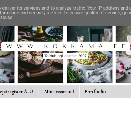
deliver its services and to analyze traffic. Your IP address and
formance and security metrics to ensure quality of service, ge
 abuse.
eptiregister A-Ü
Minu raamatud
Portfoolio