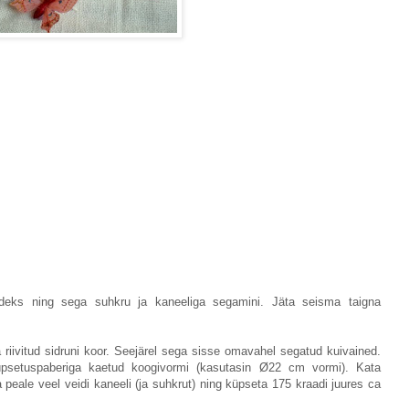
ideks ning sega suhkru ja kaneeliga segamini. Jäta seisma taigna
riivitud sidruni koor. Seejärel sega sisse omavahel segatud kuivained.
üpsetuspaberiga kaetud koogivormi (kasutasin Ø22 cm vormi). Kata
 peale veel veidi kaneeli (ja suhkrut) ning küpseta 175 kraadi juures ca