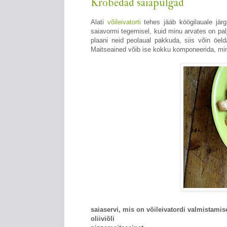
Krõbedad saiapulgad
Alati
võileivatorti
tehes jääb köögilauale järg
saiavormi tegemisel, kuid minu arvates on pal
plaani neid peolaual pakkuda, siis võin öe
Maitseained võib ise kokku komponeerida, mina 
saiaservi, mis on võileivatordi valmistamis
oliiviõli