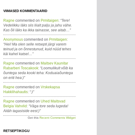
VIIMASED KOMMENTAARID
Ragne
commented on
Prmitaigen
:
“Tere!
Vedelikku läks siis liialt palju ja jahu vähe.
Kas õli läks ka ikka tainasse, see aitab…”
Anonymous
commented on
Prmitaigen
:
“Hei! Ma olen selle retsepti järgi varem
teinud ja on õnnestunud, kuid nüüd tehes
käi kahel katsel…”
Ragne
commented on
Maitsev Kaunitar
Rabarberi Toscakook
:
“Loomulikult võib ka
õuntega seda kooki teha: Koduaiaõuntega
on eriti hea:)”
Ragne
commented on
Vrskekapsa
Hakklihahautis
:
“:)”
Ragne
commented on
Uhed Maitsvad
Belgia Vahvlid
:
“Väga tore seda lugeda!
Aitäh tagasiside eest:)”
Get this
Recent Comments Widget
RETSEPTIKOGU