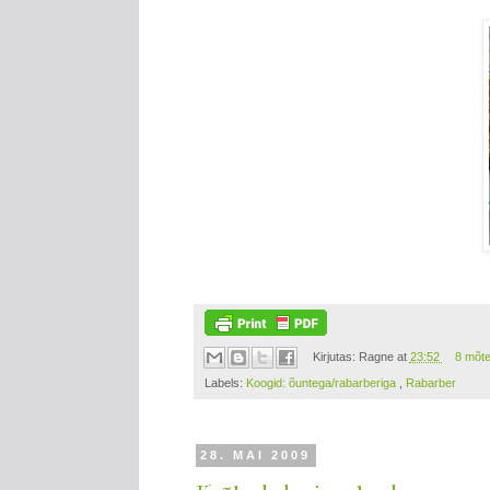
Kirjutas:
Ragne
at
23:52
8 mõt
Labels:
Koogid: õuntega/rabarberiga
,
Rabarber
28. MAI 2009