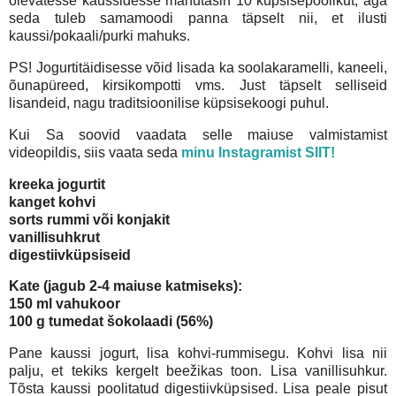
olevatesse kaussidesse mahutasin 10 küpsisepoolikut, aga
seda tuleb samamoodi panna täpselt nii, et ilusti
kaussi/pokaali/purki mahuks.
PS! Jogurtitäidisesse võid lisada ka soolakaramelli, kaneeli,
õunapüreed, kirsikompotti vms. Just täpselt selliseid
lisandeid, nagu traditsioonilise küpsisekoogi puhul.
Kui Sa soovid vaadata selle maiuse valmistamist
videopildis, siis vaata seda
minu Instagramist SIIT!
kreeka jogurtit
kanget kohvi
sorts rummi või konjakit
vanillisuhkrut
digestiivküpsiseid
Kate (jagub 2-4 maiuse katmiseks):
150 ml vahukoor
100 g tumedat šokolaadi (56%)
Pane kaussi jogurt, lisa kohvi-rummisegu. Kohvi lisa nii
palju, et tekiks kergelt beežikas toon. Lisa vanillisuhkur.
Tõsta kaussi poolitatud digestiivküpsised. Lisa peale pisut