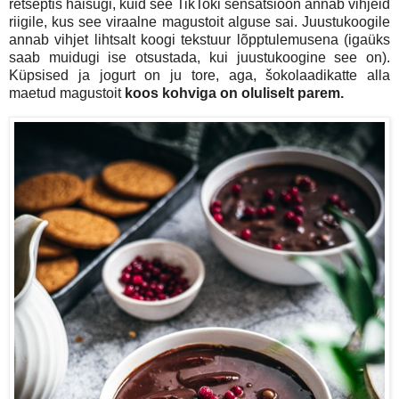
retseptis haisugi, kuid see TikToki sensatsioon annab vihjeid
riigile, kus see viraalne magustoit alguse sai. Juustukoogile
annab vihjet lihtsalt koogi tekstuur lõpptulemusena (igaüks
saab muidugi ise otsustada, kui juustukoogine see on).
Küpsised ja jogurt on ju tore, aga, šokolaadikatte alla
maetud magustoit
koos kohviga on oluliselt parem.