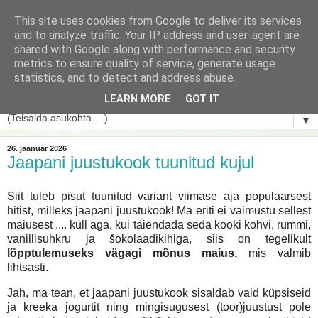
This site uses cookies from Google to deliver its services
and to analyze traffic. Your IP address and user-agent are
shared with Google along with performance and security
metrics to ensure quality of service, generate usage
statistics, and to detect and address abuse.
LEARN MORE
GOT IT
▼
26. jaanuar 2026
Jaapani juustukook tuunitud kujul
Siit tuleb pisut tuunitud variant viimase aja populaarsest
hitist, milleks jaapani juustukook! Ma eriti ei vaimustu sellest
maiusest .... küll aga, kui täiendada seda kooki kohvi, rummi,
vanillisuhkru ja šokolaadikihiga, siis on tegelikult
lõpptulemuseks vägagi mõnus maius,
mis valmib
lihtsasti.
Jah, ma tean, et jaapani juustukook sisaldab vaid küpsiseid
ja kreeka jogurtit ning mingisugusest (toor)juustust pole