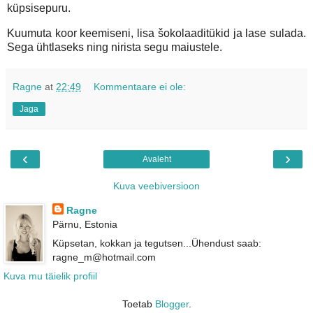
küpsisepuru.
Kuumuta koor keemiseni, lisa šokolaaditükid ja lase sulada.
Sega ühtlaseks ning nirista segu maiustele.
Ragne
at
22:49
Kommentaare ei ole:
Jaga
‹
›
Avaleht
Kuva veebiversioon
Ragne
Pärnu, Estonia
Küpsetan, kokkan ja tegutsen...Ühendust saab:
ragne_m@hotmail.com
Kuva mu täielik profiil
Toetab
Blogger
.