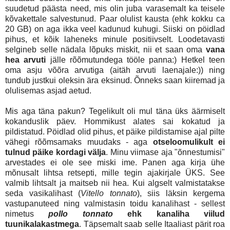
suudetud päästa need, mis olin juba varasemalt ka teisele
kõvakettale salvestunud. Paar olulist kausta (ehk kokku ca
20 GB) on aga ikka veel kadunud kuhugi. Siiski on pöidlad
pihus, et kõik laheneks minule positiivselt. Loodetavasti
selgineb selle nädala lõpuks miskit, nii et saan oma
vana
hea arvuti
jälle rõõmutundega tööle panna:) Hetkel teen
oma asju võõra arvutiga (aitäh arvuti laenajale:)) ning
tundub justkui oleksin ära eksinud. Õnneks saan kiiremad ja
olulisemas asjad aetud.
Mis aga täna pakun? Tegelikult oli mul täna üks äärmiselt
kokanduslik päev. Hommikust alates sai kokatud ja
pildistatud. Pöidlad olid pihus, et päike pildistamise ajal pilte
vähegi rõõmsamaks muudaks - aga
otseloomulikult ei
tulnud päike kordagi välja
. Minu viimase aja "õnnestumisi"
arvestades ei ole see miski ime. Panen aga kirja ühe
mõnusalt lihtsa retsepti, mille tegin ajakirjale ÜKS. See
valmib lihtsalt ja maitseb nii hea. Kui algselt valmistatakse
seda vasikalihast (
Vitello tonnato
), siis läksin kergema
vastupanuteed ning valmistasin toidu kanalihast - sellest
nimetus
pollo tonnato
ehk kanaliha viilud
tuunikalakastmega
. Täpsemalt saab selle Itaaliast pärit roa