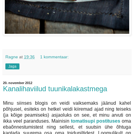
Ragne
at
19:36
1 kommentaar:
Jaga
20. november 2012
Kanalihaviilud tuunikalakastmega
Minu siinses blogis on veidi vaiksemaks jäänud kahel
põhjusel, esiteks on hetkel veidi kiiremad ajad ning teiseks
(ja kõige peamiseks) asjaoluks on see, et minu arvuti on
ikka veel paranduses. Mainisin
tomatisupi postituses
oma
ebaõnnestumistest ning sellest, et suutsin ühe õhtuga
kaotada suurema osa oma toidupiltidest. Loomulikult on