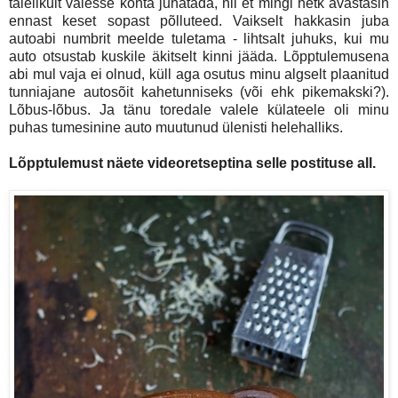
täielikult valesse kohta juhatada, nii et mingi hetk avastasin
ennast keset sopast põlluteed. Vaikselt hakkasin juba
autoabi numbrit meelde tuletama - lihtsalt juhuks, kui mu
auto otsustab kuskile äkitselt kinni jääda. Lõpptulemusena
abi mul vaja ei olnud, küll aga osutus minu algselt plaanitud
tunniajane autosõit kahetunniseks (või ehk pikemakski?).
Lõbus-lõbus. Ja tänu toredale valele külateele oli minu
puhas tumesinine auto muutunud ülenisti helehalliks.
Lõpptulemust näete videoretseptina selle postituse all.