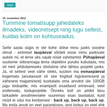
Jaga
10. november 2012
Tummine tomatisupp jahedateks
ilmadeks, videoretsept ning lugu sellest,
kuidas kolm on kohtuseadus.
Selle aasta sügis ei ole kohe üldse minu jaoks soodne
olnud - eelmisel
laupäeval
sõideti sisse minu parkivale
autole nii, et terve uks vajab nüüd vahetamist.
Pühapäeval
suutsime söbrannaga tema objektiivi puruks kukutada, mis
oli meil pildistamiseks ülioluline ühe tähtsa projekti jaoks.
Ja, et sellest veel vähe oleks, suutsin ma
esmaspäeval
kogemata (arvatavasti oli see tingitud liigväsimusest ja
vähesest magamisest) kustutada oma arvutist üle 100GB
jagu toidupilte, mis enamjaolt sisaldasid erinevaid, veel
esitlemata, toiduprojekte. Õnneks küll on pildid tänu
tarkadele arvutimeestele suuremas osas taastatud, kuid
nüüd ei väsi ma kordamast -
back up, back up, back up
.
Mu enda arvuti on veel paranduses, sest lootus on veel ehk