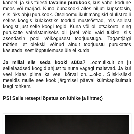
kaneeli ja siis täiesti
tavaline purukook
, kus vahel kodune
moos või marjad. Kuna õunakooki alles hiljuti küpsetasin,
siis läks ahju purukook. Otseloomulikult mängisid olulist rolli
selles koogis külakostiks toodud mustsõstrad, mis sellest
koogist just selle koogi tegid. Kuna või oli otsakorral ning
purukatte valmistamiseks oli järel võid vaid tükike, siis
asendasin pool võikogusest toorjuustuga. Tagantjärgi
mõtlen, et olekski võinud ainult toorjuustu purukattes
kasutada, sest lõpptulemuse üle ei kurda.
Ja millal siis seda kooki süüa?
Loomulikult on ju
sellelaadsed koogid ahjust tulnuna vägagi maitsvad. Ja kui
veel klaas piima ka veel kõrval on......oi-oi. Siiski-siiski
meeldis mulle see kook järgmisel päeval külmkapikülmalt
isegi rohkem.
PS! Selle retsepti õpetus on lühike ja lihtne;)