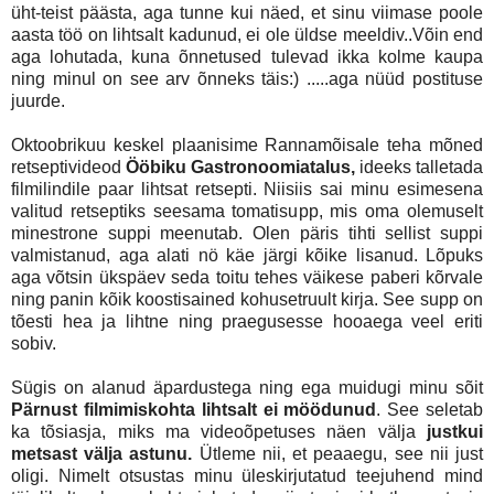
üht-teist päästa, aga tunne kui näed, et sinu viimase poole
aasta töö on lihtsalt kadunud, ei ole üldse meeldiv..Võin end
aga lohutada, kuna õnnetused tulevad ikka kolme kaupa
ning minul on see arv õnneks täis:) .....aga nüüd postituse
juurde.
Oktoobrikuu keskel plaanisime Rannamõisale teha mõned
retseptivideod
Ööbiku Gastronoomiatalus,
ideeks talletada
filmilindile paar lihtsat retsepti. Niisiis sai minu esimesena
valitud retseptiks seesama tomatisupp, mis oma olemuselt
minestrone suppi meenutab. Olen päris tihti sellist suppi
valmistanud, aga alati nö käe järgi kõike lisanud. Lõpuks
aga võtsin ükspäev seda toitu tehes väikese paberi kõrvale
ning panin kõik koostisained kohusetruult kirja. See supp on
tõesti hea ja lihtne ning praegusesse hooaega veel eriti
sobiv.
Sügis on alanud äpardustega ning ega muidugi minu sõit
Pärnust filmimiskohta lihtsalt ei möödunud
. See seletab
ka tõsiasja, miks ma videoõpetuses näen välja
justkui
metsast välja astunu.
Ütleme nii, et peaaegu, see nii just
oligi. Nimelt otsustas minu üleskirjutatud teejuhend mind