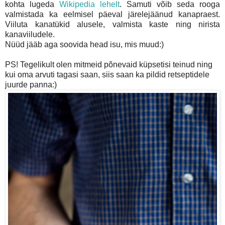
kohta lugeda
Wikipedia lehelt
. Samuti võib seda rooga
valmistada ka eelmisel päeval järelejäänud kanapraest.
Viiluta kanatükid alusele, valmista kaste ning nirista
kanaviiludele.
Nüüd jääb aga soovida head isu, mis muud:)
PS! Tegelikult olen mitmeid põnevaid küpsetisi teinud ning
kui oma arvuti tagasi saan, siis saan ka pildid retseptidele
juurde panna:)