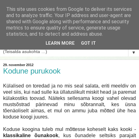
This site uses cookies from Google to deliver its services
and to analyze traffic. Your IP address and user-agent are
shared with Google along with performance and security
metrics to ensure quality of service, generate usage
statistics, and to detect and address abuse.
LEARN MORE
GOT IT
▼
29. november 2012
Kodune purukook
Külalised on toredad ja no mis seal salata, eriti meeldiv on
veel siis, kui nad sulle ka üllatuslikult miskit head ja paremat
külakostiks toovad. Näiteks sellesama koogi vahel olevad
mustsõstrad pärinevad minu sõbrannalt, kes üsna
tõenäoliselt aimas, et mul on ammu juba mõtted ühe hea
koduse koogi juures.
Koduse koogina tuleb mul mõttesse koheselt kaks kooki -
klassikaline õunakook
, kus õunadele seltsiks parajalt