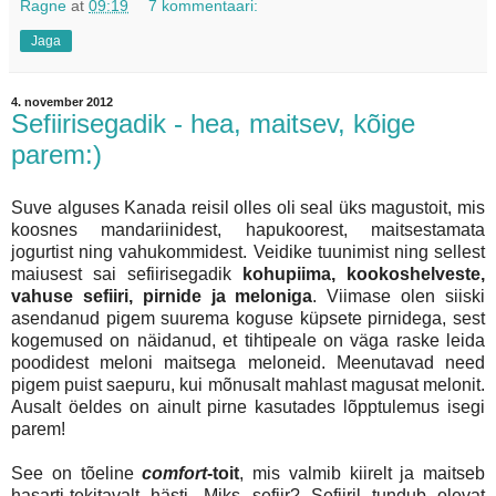
Ragne
at
09:19
7 kommentaari:
Jaga
4. november 2012
Sefiirisegadik - hea, maitsev, kõige
parem:)
Suve alguses Kanada reisil olles oli seal üks magustoit, mis
koosnes mandariinidest, hapukoorest, maitsestamata
jogurtist ning vahukommidest. Veidike tuunimist ning sellest
maiusest sai sefiirisegadik
kohupiima, kookoshelveste,
vahuse sefiiri, pirnide ja meloniga
. Viimase olen siiski
asendanud pigem suurema koguse küpsete pirnidega, sest
kogemused on näidanud, et tihtipeale on väga raske leida
poodidest meloni maitsega meloneid. Meenutavad need
pigem puist saepuru, kui mõnusalt mahlast magusat melonit.
Ausalt öeldes on ainult pirne kasutades lõpptulemus isegi
parem!
See on tõeline
comfort
-toit
, mis valmib kiirelt ja maitseb
hasarti-tekitavalt hästi. Miks sefiir? Sefiiril tundub olevat