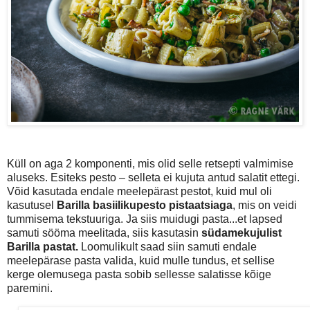
Küll on aga 2 komponenti, mis olid selle retsepti valmimise
aluseks. Esiteks pesto – selleta ei kujuta antud salatit ettegi.
Võid kasutada endale meelepärast pestot, kuid mul oli
kasutusel
Barilla basiilikupesto pistaatsiaga
, mis on veidi
tummisema tekstuuriga. Ja siis muidugi pasta...et lapsed
samuti sööma meelitada, siis kasutasin
südamekujulist
Barilla pastat.
Loomulikult saad siin samuti endale
meelepärase pasta valida, kuid mulle tundus, et sellise
kerge olemusega pasta sobib sellesse salatisse kõige
paremini.