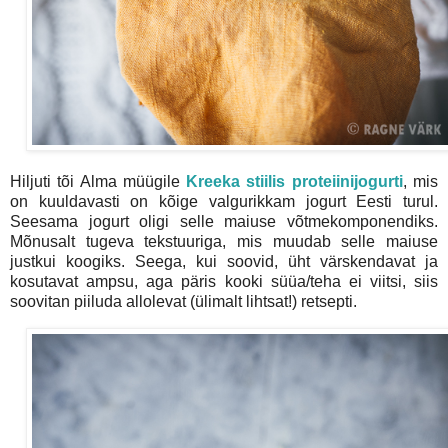
Hiljuti tõi Alma müügile
Kreeka stiilis proteiinijogurti
, mis
on kuuldavasti on kõige valgurikkam jogurt Eesti turul.
Seesama jogurt oligi selle maiuse võtmekomponendiks.
Mõnusalt tugeva tekstuuriga, mis muudab selle maiuse
justkui koogiks. Seega, kui soovid, üht värskendavat ja
kosutavat ampsu, aga päris kooki süüa/teha ei viitsi, siis
soovitan piiluda allolevat (ülimalt lihtsat!) retsepti.