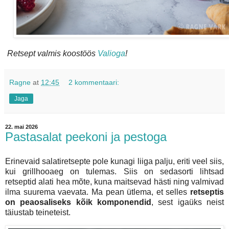
Retsept valmis koostöös
Valioga
!
Ragne
at
12:45
2 kommentaari:
Jaga
22. mai 2026
Pastasalat peekoni ja pestoga
Erinevaid salatiretsepte pole kunagi liiga palju, eriti veel siis,
kui grillhooaeg on tulemas. Siis on sedasorti lihtsad
retseptid alati hea mõte, kuna maitsevad hästi ning valmivad
ilma suurema vaevata. Ma pean ütlema, et selles
retseptis
on peaosaliseks kõik komponendid
, sest igaüks neist
täiustab teineteist.