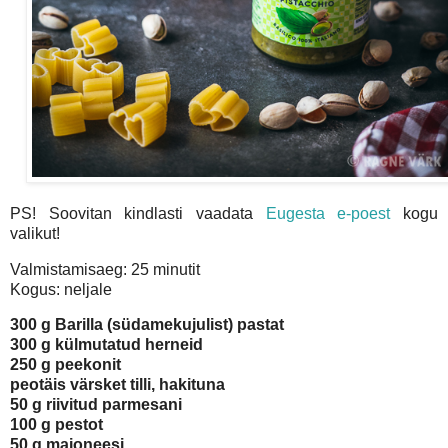
PS! Soovitan kindlasti vaadata
Eugesta e-poest
kogu
valikut!
Valmistamisaeg: 25 minutit
Kogus: neljale
300 g Barilla (südamekujulist) pastat
300 g külmutatud herneid
250 g peekonit
peotäis värsket tilli, hakituna
50 g riivitud parmesani
100 g pestot
50 g majoneesi