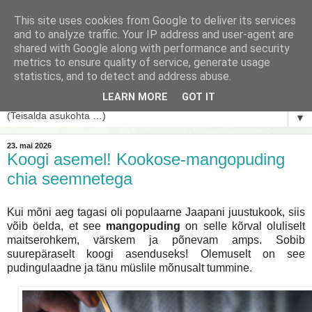
This site uses cookies from Google to deliver its services
and to analyze traffic. Your IP address and user-agent are
shared with Google along with performance and security
metrics to ensure quality of service, generate usage
statistics, and to detect and address abuse.
LEARN MORE
GOT IT
▼
23. mai 2026
Koogi asemel! Kookose-mangopuding
chia seemnetega
Kui mõni aeg tagasi oli populaarne Jaapani juustukook, siis
võib öelda, et see
mangopuding
on selle kõrval oluliselt
maitserohkem, värskem ja põnevam amps. Sobib
suurepäraselt koogi asenduseks! Olemuselt on see
pudingulaadne ja tänu müslile mõnusalt tummine.