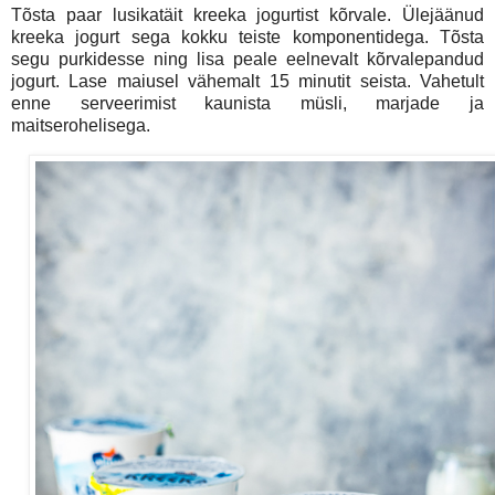
Tõsta paar lusikatäit kreeka jogurtist kõrvale. Ülejäänud
kreeka jogurt sega kokku teiste komponentidega. Tõsta
segu purkidesse ning lisa peale eelnevalt kõrvalepandud
jogurt. Lase maiusel vähemalt 15 minutit seista. Vahetult
enne serveerimist kaunista müsli, marjade ja
maitserohelisega.