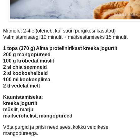
Mitmele: 2-4le (oleneb, kui suuri purgikesi kasutad)
Valmistamisaeg: 10 minutit + maitsestumiseks 15 minutit
1 tops (370 g) Alma proteiinirikast kreeka jogurtit
200 g mangopüreed
100 g krõbedat müslit
2 sl chia seemneid
2 sl kookoshelbeid
100 ml kookospiima
2 tl vedelat mett
Kaunistamiseks:
kreeka jogurtit
müslit, marju
maitserohelist, mangopüreed
Võta purgid ja pritsi need seest kokku veidikese
mangopüreega.