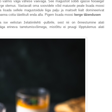
b valmis väga vähese vaevaga. See magustoit sobib igasse hooaega!
rge olemus. Vastavalt oma soovidele võid maiusele peale lisada moosi
lisada sellele magustoidule liiga palju ja maitselt liialt domineerivat
anna cotta täielikult enda alla. Pigem lisada moosi
kerge täiendusen
 ise eelistan želatiinilehti -pulbrile, sest nii on õnnestumine alati
e väga erineva tarretumisvõimega, mistõttu ei pruugi lõpptulemus alati