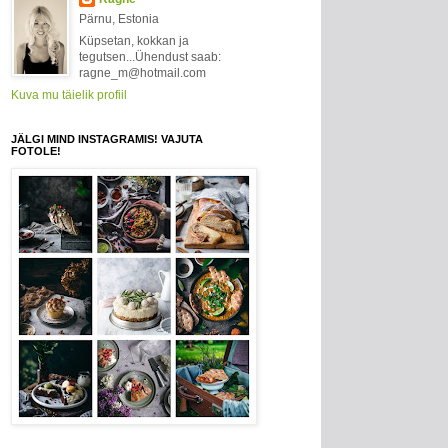
Pärnu, Estonia
Küpsetan, kokkan ja
tegutsen...Ühendust saab:
ragne_m@hotmail.com
Kuva mu täielik profiil
JÄLGI MIND INSTAGRAMIS! VAJUTA
FOTOLE!