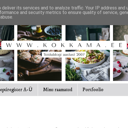
deliver its services and to analyze traffic. Your IP address and
formance and security metrics to ensure quality of service, ge
 abuse.
eptiregister A-Ü
Minu raamatud
Portfoolio