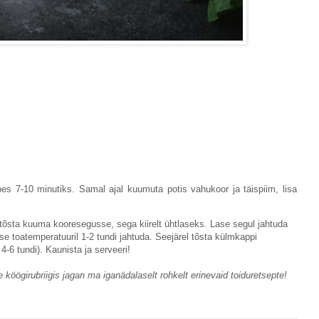
es 7-10 minutiks. Samal ajal kuumuta potis vahukoor ja täispiim, lisa
a tõsta kuuma kooresegusse, sega kiirelt ühtlaseks. Lase segul jahtuda
Lase toatemperatuuril 1-2 tundi jahtuda. Seejärel tõsta külmkappi
-6 tundi). Kaunista ja serveeri!
e köögirubriigis jagan ma iganädalaselt rohkelt erinevaid toiduretsepte!