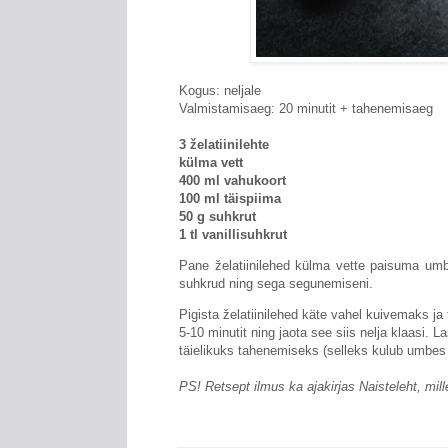
Kogus: neljale
Valmistamisaeg: 20 minutit + tahenemisaeg
3 želatiinilehte
külma vett
400 ml vahukoort
100 ml täispiima
50 g suhkrut
1 tl vanillisuhkrut
Pane želatiinilehed külma vette paisuma umb
suhkrud ning sega segunemiseni.
Pigista želatiinilehed käte vahel kuivemaks j
5-10 minutit ning jaota see siis nelja klaasi. 
täielikuks tahenemiseks (selleks kulub umbes 4
PS! Retsept ilmus ka ajakirjas Naisteleht, mill