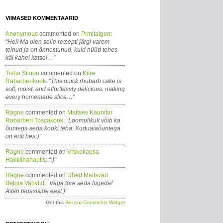
VIIMASED KOMMENTAARID
Anonymous
commented on
Prmitaigen
:
“Hei! Ma olen selle retsepti järgi varem
teinud ja on õnnestunud, kuid nüüd tehes
käi kahel katsel…”
Tisha Simon
commented on
Kiire
Rabarberikook
:
“This quick rhubarb cake is
soft, moist, and effortlessly delicious, making
every homemade slice…”
Ragne
commented on
Maitsev Kaunitar
Rabarberi Toscakook
:
“Loomulikult võib ka
õuntega seda kooki teha: Koduaiaõuntega
on eriti hea:)”
Ragne
commented on
Vrskekapsa
Hakklihahautis
:
“:)”
Ragne
commented on
Uhed Maitsvad
Belgia Vahvlid
:
“Väga tore seda lugeda!
Aitäh tagasiside eest:)”
Get this
Recent Comments Widget