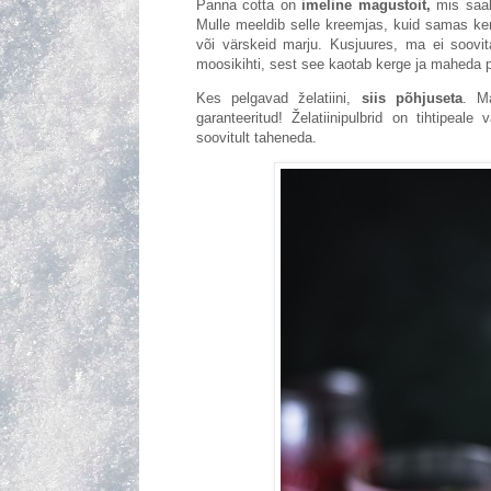
Panna cotta on
imeline magustoit,
mis saa
Mulle meeldib selle kreemjas, kuid samas ke
või värskeid marju. Kusjuures, ma ei soovita 
moosikihti, sest see kaotab kerge ja maheda p
Kes pelgavad želatiini,
siis põhjuseta
. Ma
garanteeritud! Želatiinipulbrid on tihtipeal
soovitult taheneda.