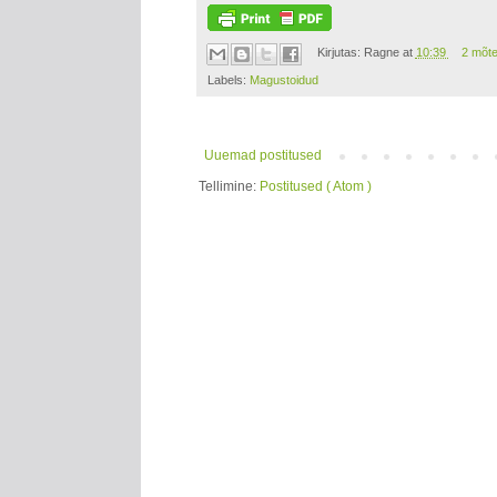
Kirjutas:
Ragne
at
10:39
2 mõt
Labels:
Magustoidud
Uuemad postitused
Tellimine:
Postitused ( Atom )