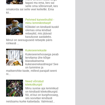
tagasi mu ema, kes sai
selle oma sõbrannalt, kes
omakorda sai selle veel kelleltki. Ema
kii...
Pehmed kaneelirullid -
minu lemmikretsept!
Kõikidel on kindlasti kuskil
olemas oma kindlad
retseptid, mis jäävad
kasutusse aastateks.
Minul on seesuguseid retsepte päris
rohkesti ...
Kukeseenekaste
Kukeseenehooaega peab
tervitama ühe kõige
klassikalisema
kukeseenekastmega! See
on tummine ja
maitserohke kaste, millest parajalt seeni
ni...
Need võrratud
kilekotikurgid
Minu suvise aja lemmikud
on kindlasti kilekotikurgid.
Nii, et kui on kurgihooaeg,
siis soovitan kindlasti
neidsamu kurke katsetada. Valmivad...