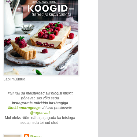
Läbi müüdud!
PS!
Kui sa meisterdad siit blogist miskit
põnevat, siis võid seda
instagramis märkida
hashtagiga
#kokkamaragnega
või lisa postitusele
@ragnevark
Mul oleks rõõm näha ja jagada ka teistega
seda, mida teinud oled
!
Ragne