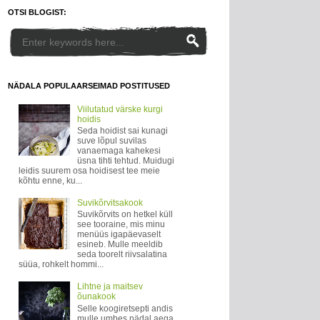
OTSI BLOGIST:
NÄDALA POPULAARSEIMAD POSTITUSED
Viilutatud värske kurgi
hoidis
Seda hoidist sai kunagi
suve lõpul suvilas
vanaemaga kahekesi
üsna tihti tehtud. Muidugi
leidis suurem osa hoidisest tee meie
kõhtu enne, ku...
Suvikõrvitsakook
Suvikõrvits on hetkel küll
see tooraine, mis minu
menüüs igapäevaselt
esineb. Mulle meeldib
seda toorelt riivsalatina
süüa, rohkelt hommi...
Lihtne ja maitsev
õunakook
Selle koogiretsepti andis
mulle umbes nädal aega