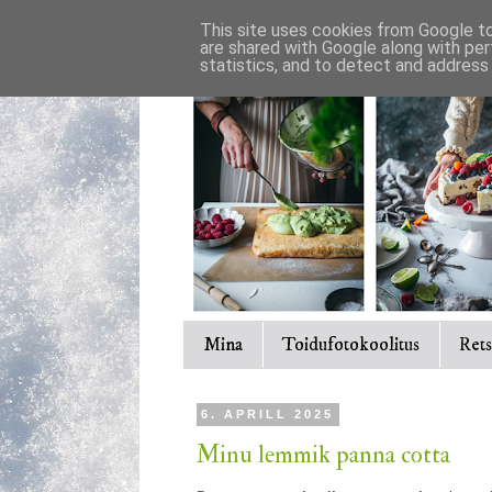
This site uses cookies from Google to 
are shared with Google along with per
statistics, and to detect and address
Mina
Toidufotokoolitus
Rets
6. APRILL 2025
Minu lemmik panna cotta