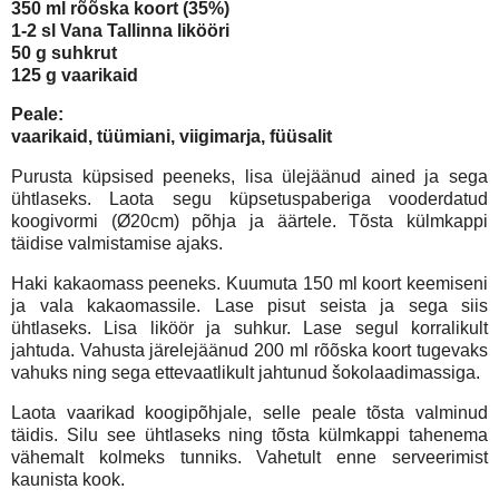
350 ml rõõska koort (35%)
1-2 sl Vana Tallinna likööri
50 g suhkrut
125 g vaarikaid
Peale:
vaarikaid, tüümiani, viigimarja, füüsalit
Purusta küpsised peeneks, lisa ülejäänud ained ja sega
ühtlaseks. Laota segu küpsetuspaberiga vooderdatud
koogivormi (Ø20cm) põhja ja äärtele. Tõsta külmkappi
täidise valmistamise ajaks.
Haki kakaomass peeneks. Kuumuta 150 ml koort keemiseni
ja vala kakaomassile. Lase pisut seista ja sega siis
ühtlaseks. Lisa liköör ja suhkur. Lase segul korralikult
jahtuda. Vahusta järelejäänud 200 ml rõõska koort tugevaks
vahuks ning sega ettevaatlikult jahtunud šokolaadimassiga.
Laota vaarikad koogipõhjale, selle peale tõsta valminud
täidis. Silu see ühtlaseks ning tõsta külmkappi tahenema
vähemalt kolmeks tunniks. Vahetult enne serveerimist
kaunista kook.