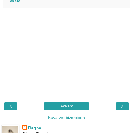
Vasta
‹
›
Avaleht
Kuva veebiversioon
Ragne