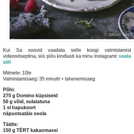
Kui Sa soovid vaadata selle koogi valmistamist
videoretseptina, siis piilu kindlasti ka minu Instagrami:
vaata
siit!
Mitmele: 10le
Valmistamisaeg: 35 minutit + tahenemisaeg
Põhi:
275 g Domino küpsiseid
50 g võid, sulatatuna
1 sl hapukoort
näpuotsatäis soola
Täidis:
150 g TЁRT kakaomassi