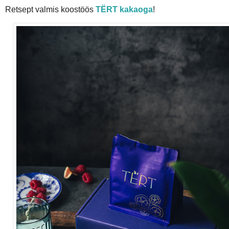
Retsept valmis koostöös
TЁRT kakaoga
!