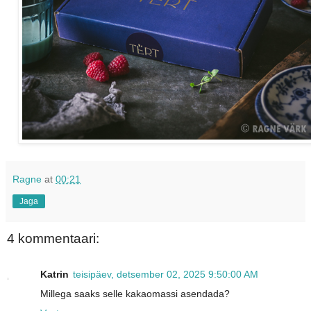
Ragne
at
00:21
Jaga
4 kommentaari:
Katrin
teisipäev, detsember 02, 2025 9:50:00 AM
Millega saaks selle kakaomassi asendada?