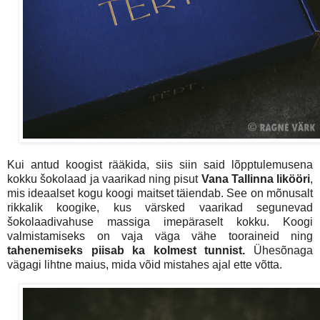
Kui antud koogist rääkida, siis siin said lõpptulemusena
kokku šokolaad ja vaarikad ning pisut
Vana Tallinna likööri
,
mis ideaalset kogu koogi maitset täiendab. See on mõnusalt
rikkalik koogike, kus värsked vaarikad segunevad
šokolaadivahuse massiga imepäraselt kokku. Koogi
valmistamiseks on vaja väga vähe tooraineid ning
tahenemiseks piisab ka kolmest tunnist.
Ühesõnaga
vägagi lihtne maius, mida võid mistahes ajal ette võtta.