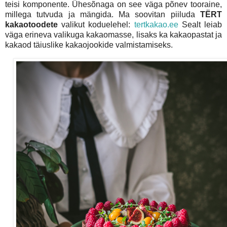
teisi komponente. Ühesõnaga on see väga põnev tooraine,
millega tutvuda ja mängida. Ma soovitan piiluda
TЁRT
kakaotoodete
valikut koduelehel:
tertkakao.ee
Sealt leiab
väga erineva valikuga kakaomasse, lisaks ka kakaopastat ja
kakaod täiuslike kakaojookide valmistamiseks.