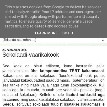
This site uses cookies from Google to deliver its services
and to analyze traffic. Your IP address and user-agent are
shared with Google along with performance and security
metrics to ensure quality of service, generate usage
statistics, and to detect and address abuse.
LEARN MORE
GOT IT
▼
23. september 2025
Šokolaadi-vaarikakook
See kook on pisut erilisem, kuna kasutasin selle
valmistamiseks
ühe komponendina TЁRT kakaomassi
.
Kakaomass on siis šokolaadi “tooršokolaad” ehk puhas
jahvatatud kakaoubadest saadud mass. Toatemperatuuril on
see tahke ning näeb välja nagu tume šokolaadiplokk. Kui
seda aga kuumutada, muutub see vedelaks pastaks (nagu
sulatatud šokolaad). Sellele
ei ole lisatud suhkruid ega
lisaaineid
ning seda kasutatakse šokolaadi valmistamiseks.
Seega, sõltuvalt šokolaadi tüübist lisatakse kakaomassile