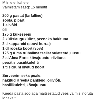
Mitmele: kahele
Valmistamisaeg: 15 minutit
200 g pastat (farfalline)
soola, pipart
1 sl võid
õli
175 g kukeseeni
2 küüslauguküünt, peeneks hakituna
2 tl kappareid (soovi korral)
1 dl rõõska koort (35%)
125 g Alma trühvlimaitselist sulatatud juustu
2 sl Alma Forte kõvajuustu, riivituna
peoätis basiilikulehti
1 tl sidruni riivitud koort
Serveerimiseks peale:
hakitud Kreeka pähkleid, oliiviõli,
basiilikulehti, kõvajuustu
Keeda pasta soolaga maitsestatud vees valmis, nõruta
lohakalt.