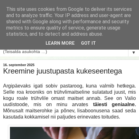
This site uses cookies from Google to deliver its services
and to analyze traffic. Your IP address and user-agent are
shared with Google along with performance and security
metrics to ensure quality of service, generate usage
statistics, and to detect and address abuse.
LEARN MORE
GOT IT
▼
16. september 2025
Kreemine juustupasta kukeseentega
Argipäevaks igati sobiv pastaroog, kuna valmib hetkega.
Selle roa krooniks on trühvlimaitseline sulatatud juust, mis
kogu roale trühvlile omast maitset annab. See on Valio
uudistoode, mis on minu arvates
täiesti geniaalne.
Mõnusalt maitserohke ja põnev, lisaboonusena saad seda
kasutada kokkamisel nii paljudes erinevates toitudes.