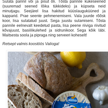
Sulata pannil või ja pisut õli. Tõsta pannile kukeseened
(suuremad seened lõika tükkideks) ja küpseta neid
minutjagu. Seejärel lisa hakitud küüslauguküüned ja
kapparid. Prae seente pehmenemiseni. Vala juurde rõõsk
koor, lisa sulatatud juust. Sega juustu sulamiseni. Tõsta
pannile eelnevalt keedetud pasta, lisa peene riiviga riivitud
kõvajuust, basiilikulehed ja sidrunikoor. Sega kõik läbi.
Maitsesta soola ja pipraga ning serveeri koheselt!
Retsept valmis koostöös Valioga!