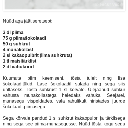
Nüüd aga jäätiseretsept:
3 dl piima
75 g piimašokolaadi
50 g suhkrut
4 munakollast
2 sl kakaopulbrit (ilma suhkruta)
1 tl maisitärklist
2 dl vahukoort
Kuumuta piim keemiseni, tõsta tulelt ning lisa
šokolaaditükid. Lase šokolaadil sulada ning sega siis
ühtlaseks. Tõsta suhkrust 1 sl kõrvale. Ülejäänud suhkur
vahusta munakollastega heledaks vahuks. Seejärel,
munasegu vispeldades, vala rahulikult niristades juurde
šokolaadi-piimasegu.
Sega kõrvale pandud 1 sl suhkrut kakaopulbri ja tärklisega
ning sega see piima-munasegusse. Nüüd tõsta kogu segu