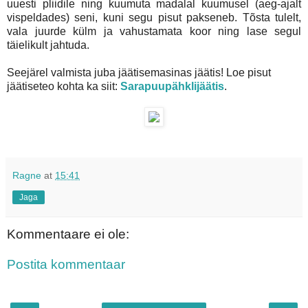
uuesti pliidile ning kuumuta madalal kuumusel (aeg-ajalt
vispeldades) seni, kuni segu pisut pakseneb. Tõsta tulelt,
vala juurde külm ja vahustamata koor ning lase segul
täielikult jahtuda.
Seejärel valmista juba jäätisemasinas jäätis! Loe pisut
jäätiseteo kohta ka siit:
Sarapuupähklijäätis
.
Ragne
at
15:41
Jaga
Kommentaare ei ole:
Postita kommentaar