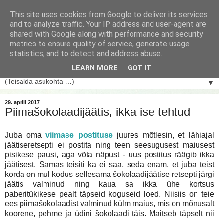
This site uses cookies from Google to deliver its services
and to analyze traffic. Your IP address and user-agent are
shared with Google along with performance and security
metrics to ensure quality of service, generate usage
statistics, and to detect and address abuse.
LEARN MORE
GOT IT
▼
29. aprill 2017
Piimašokolaadijäätis, ikka ise tehtud
Juba oma
viimase postituse
juures mõtlesin, et lähiajal
jäätiseretsepti ei postita ning teen seesugusest maiusest
pisikese pausi, aga võta näpust - uus postitus räägib ikka
jäätisest. Samas teisiti ka ei saa, seda enam, et juba teist
korda on mul kodus sellesama šokolaadijäätise retsepti järgi
jäätis valminud ning kaua sa ikka ühe kortsus
paberitükikese pealt täpseid koguseid loed. Niisiis on teie
ees piimašokolaadist valminud külm maius, mis on mõnusalt
koorene, pehme ja üdini šokolaadi täis. Maitseb täpselt nii