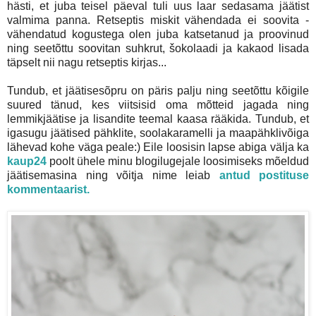
hästi, et juba teisel päeval tuli uus laar sedasama jäätist
valmima panna. Retseptis miskit vähendada ei soovita -
vähendatud kogustega olen juba katsetanud ja proovinud
ning seetõttu soovitan suhkrut, šokolaadi ja kakaod lisada
täpselt nii nagu retseptis kirjas...
Tundub, et jäätisesõpru on päris palju ning seetõttu kõigile
suured tänud, kes viitsisid oma mõtteid jagada ning
lemmikjäätise ja lisandite teemal kaasa rääkida. Tundub, et
igasugu jäätised pähklite, soolakaramelli ja maapähklivõiga
lähevad kohe väga peale:) Eile loosisin lapse abiga välja ka
kaup24
poolt ühele minu blogilugejale loosimiseks mõeldud
jäätisemasina ning võitja nime leiab
antud postituse
kommentaarist.