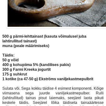
500 g pärmi-lehttainast (kasuta võimalusel juba
lahtirullitud tainast)
muna (peale määrimiseks)
Täidis:
50 g võid
400 g kohupiima 5% (kandilises pakis)
300 g Farmi Kreeka jogurtit
175 g suhkrut
1 kotike (ca 47-50 g) Ekströms vaniljekastmepulbrit
Sulata või. Sega kokku täidise 4 esimest komponenti. Kõige
viimasena sega juurde vaniljekastmepulber. Rulli
(lahtirullitud) tainas pisut laiemaks, seejärel laota pikuti
keskele täidis. Seejärel lõika täidiseta tainaäärtesse