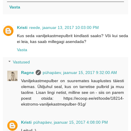
Vasta
Kristi
reede, jaanuar 13, 2017 10:03:00 PM
Kus seda vaniljekastmepulbrit kindlasti saaks? Või kui seda
ei leia, kas saab millegagi asendada?
Vasta
Vastused
Ragne
pühapäev, jaanuar 15, 2017 9:32:00 AM
Vaniljekastmepulber on suuremates kauplustes täiesti
olemas. Üldjuhul seal, kus on tarretise pulbrid ja muu
taoline. Lisan lingi netist, milline see on - siis on parem
poest otsida: https://ecoop.ee/et/toode/18214-
ekstroms-vaniljekastmepulber-91g/
Kristi
pühapäev, jaanuar 15, 2017 4:08:00 PM
Leitud :)