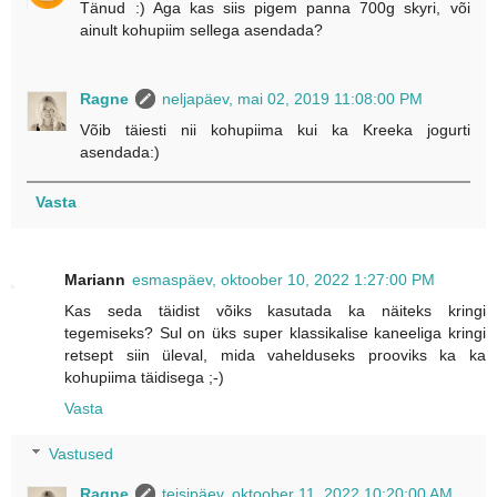
Tänud :) Aga kas siis pigem panna 700g skyri, või
ainult kohupiim sellega asendada?
Ragne
neljapäev, mai 02, 2019 11:08:00 PM
Võib täiesti nii kohupiima kui ka Kreeka jogurti
asendada:)
Vasta
Mariann
esmaspäev, oktoober 10, 2022 1:27:00 PM
Kas seda täidist võiks kasutada ka näiteks kringi
tegemiseks? Sul on üks super klassikalise kaneeliga kringi
retsept siin üleval, mida vahelduseks prooviks ka ka
kohupiima täidisega ;-)
Vasta
Vastused
Ragne
teisipäev, oktoober 11, 2022 10:20:00 AM