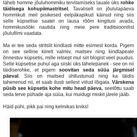
läheb homme jõuluhommiku tervitamiseks lauale üks
rohke
täidisega kohupiimastritsel.
Tavaliselt on jõululapäeva
hommikuti meil pisikesed eelpäkapikud käinud ning siis
selle küpsetise saatel on lausa rõõm kingitusi avada,
hommikusööki nautida ning meie pere traditsioonilist
jõulufilmi vaadata.
Ma ei tee seda stritslit kindlasti mitte esimest korda. Pigem
on see selline kiirelt valmiv, maitsev ning kindlapeale
õnnestuv küpsetis, mille retsept mul siit blogist veel puudus.
Selle küpsetise puhul aga siiski üks tähelepanek - see on nii
täidiserohke, et pigem
soovitan seda süüa järgmisel
päeval
. Siis on maitsed ühtlustunud ning ka täidis
tahenenud nii, et saab ilusti sellest viilud lõigata.
Värskena
püsib see küpsetis kohe mitu head päeva,
seetõttu saab
seda terve pühade aja süüa, kui muidugi miskit järele jääb.
Häid pühi, pikk pai ning kelmikas kniks!