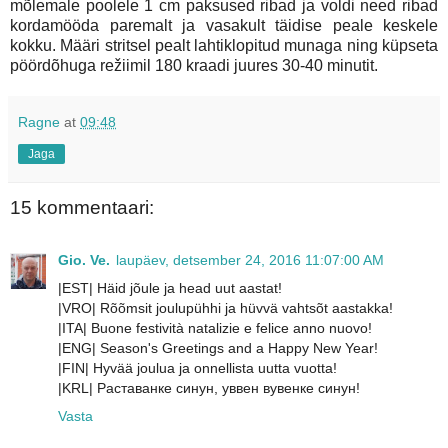
mõlemale poolele 1 cm paksused ribad ja voldi need ribad
kordamööda paremalt ja vasakult täidise peale keskele
kokku. Määri stritsel pealt lahtiklopitud munaga ning küpseta
pöördõhuga režiimil 180 kraadi juures 30-40 minutit.
Ragne
at
09:48
Jaga
15 kommentaari:
Gio. Ve.
laupäev, detsember 24, 2016 11:07:00 AM
|EST| Häid jõule ja head uut aastat!
|VRO| Rõõmsit joulupühhi ja hüvvä vahtsõt aastakka!
|ITA| Buone festività natalizie e felice anno nuovo!
|ENG| Season's Greetings and a Happy New Year!
|FIN| Hyvää joulua ja onnellista uutta vuotta!
|KRL| Раставанке синун, уввен вувенке синун!
Vasta