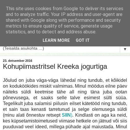
This site uses cookies from Google to deliver its services
and to analyze traffic. Your IP address and user-agent are
shared with Google along with performance and security
metrics to ensure quality of service, generate usage
statistics, and to detect and address abuse.
LEARN MORE
GOT IT
▼
23. detsember 2016
Kohupiimastritsel Kreeka jogurtiga
Jõulud on juba väga-väga lähedal ning tundub, et kõikidel
on koduköökides miskit valmimas. Minul möödus eilne päev
näiteks süldi keetmise tähe all ning täna juba ootan
põnevusega, et saaks selle talve esimest sülti süüa.
Tegelikult juba salamisi piilusin eilset kätetööd ning tundub,
et sain taas kenasti tarretunud ja selge olemusega süldi
(minu alati õnnestuv retsept
SIIN
)
. Kindlasti on aga ka neid,
kes küpsetamistoimetused viimase hetkele on jätnud või siis
puuduvad veel ideed, millega pühade ajal maiustada. Minul