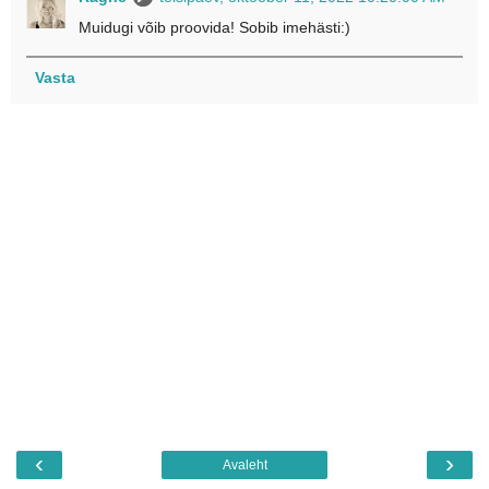
Muidugi võib proovida! Sobib imehästi:)
Vasta
‹
›
Avaleht