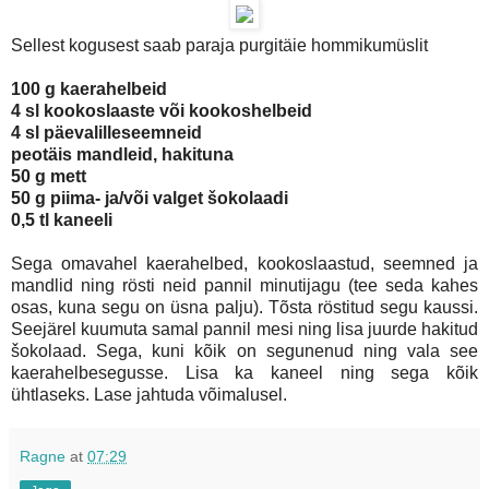
Sellest kogusest saab paraja purgitäie hommikumüslit
100 g kaerahelbeid
4 sl kookoslaaste või kookoshelbeid
4 sl päevalilleseemneid
peotäis mandleid, hakituna
50 g mett
50 g piima- ja/või valget šokolaadi
0,5 tl kaneeli
Sega omavahel kaerahelbed, kookoslaastud, seemned ja
mandlid ning rösti neid pannil minutijagu (tee seda kahes
osas, kuna segu on üsna palju). Tõsta röstitud segu kaussi.
Seejärel kuumuta samal pannil mesi ning lisa juurde hakitud
šokolaad. Sega, kuni kõik on segunenud ning vala see
kaerahelbesegusse. Lisa ka kaneel ning sega kõik
ühtlaseks. Lase jahtuda võimalusel.
Ragne
at
07:29