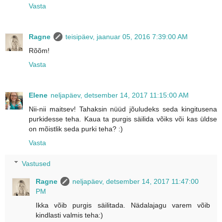
Vasta
Ragne
teisipäev, jaanuar 05, 2016 7:39:00 AM
Rõõm!
Vasta
Elene
neljapäev, detsember 14, 2017 11:15:00 AM
Nii-nii maitsev! Tahaksin nüüd jõuludeks seda kingitusena
purkidesse teha. Kaua ta purgis säilida võiks või kas üldse
on mõistlik seda purki teha? :)
Vasta
Vastused
Ragne
neljapäev, detsember 14, 2017 11:47:00
PM
Ikka võib purgis säilitada. Nädalajagu varem võib
kindlasti valmis teha:)