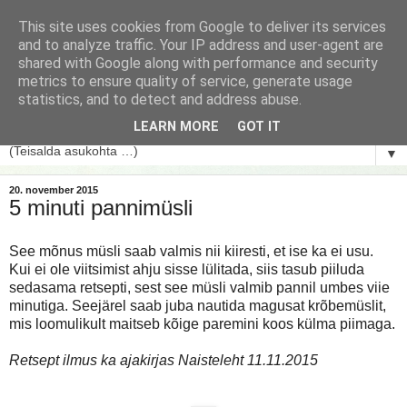
This site uses cookies from Google to deliver its services
and to analyze traffic. Your IP address and user-agent are
shared with Google along with performance and security
metrics to ensure quality of service, generate usage
statistics, and to detect and address abuse.
LEARN MORE
GOT IT
▼
20. november 2015
5 minuti pannimüsli
See mõnus müsli saab
valmis
nii kiiresti, et ise ka ei usu.
Kui ei ole viitsimist ahju sisse lülitada, siis tasub piiluda
sedasama retsepti, sest see
müsli valmib pannil
umbes viie
minutiga. Seejärel saab juba nautida magusat krõbemüslit,
mis loomulikult maitseb kõige paremini koos külma piimaga.
Retsept ilmus ka ajakirjas Naisteleht 11.11.2015