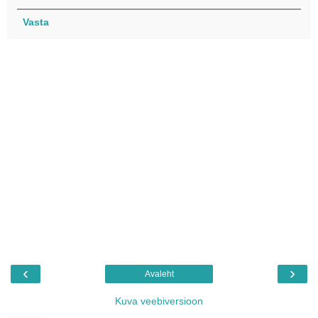
Vasta
‹
›
Avaleht
Kuva veebiversioon