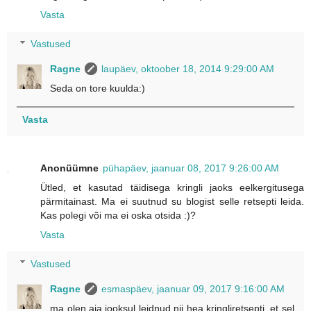
Vasta
Vastused
Ragne
laupäev, oktoober 18, 2014 9:29:00 AM
Seda on tore kuulda:)
Vasta
Anonüümne
pühapäev, jaanuar 08, 2017 9:26:00 AM
Ütled, et kasutad täidisega kringli jaoks eelkergitusega
pärmitainast. Ma ei suutnud su blogist selle retsepti leida.
Kas polegi või ma ei oska otsida :)?
Vasta
Vastused
Ragne
esmaspäev, jaanuar 09, 2017 9:16:00 AM
ma olen aja jooksul leidnud nii hea kringliretsepti, et sel