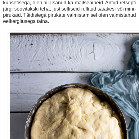
küpsetisega, olen nii lisanud ka maitseaineid. Antud retsepti
järgi soovitakski teha, just selliseid rullitud saiakesi või mini-
pirukaid. Täidistega pirukate valmistamisel olen valmistanud
eelkergitusega taina.