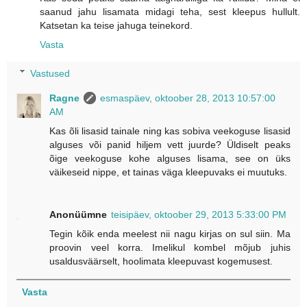
saanud jahu lisamata midagi teha, sest kleepus hullult.
Katsetan ka teise jahuga teinekord.
Vasta
Vastused
Ragne
esmaspäev, oktoober 28, 2013 10:57:00
AM
Kas õli lisasid tainale ning kas sobiva veekoguse lisasid
alguses või panid hiljem vett juurde? Üldiselt peaks
õige veekoguse kohe alguses lisama, see on üks
väikeseid nippe, et tainas väga kleepuvaks ei muutuks.
Anonüümne
teisipäev, oktoober 29, 2013 5:33:00 PM
Tegin kõik enda meelest nii nagu kirjas on sul siin. Ma
proovin veel korra. Imelikul kombel mõjub juhis
usaldusväärselt, hoolimata kleepuvast kogemusest.
Vasta