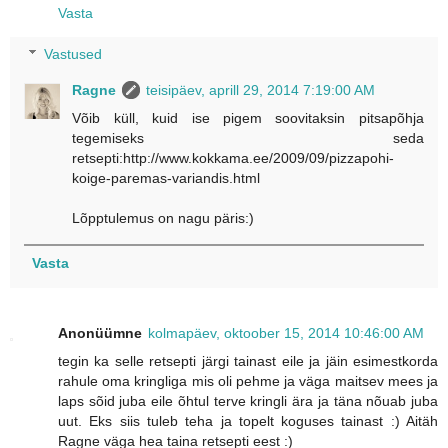
Vasta
Vastused
Ragne
teisipäev, aprill 29, 2014 7:19:00 AM
Võib küll, kuid ise pigem soovitaksin pitsapõhja
tegemiseks seda
retsepti:http://www.kokkama.ee/2009/09/pizzapohi-
koige-paremas-variandis.html
Lõpptulemus on nagu päris:)
Vasta
Anonüümne
kolmapäev, oktoober 15, 2014 10:46:00 AM
tegin ka selle retsepti järgi tainast eile ja jäin esimestkorda
rahule oma kringliga mis oli pehme ja väga maitsev mees ja
laps sõid juba eile õhtul terve kringli ära ja täna nõuab juba
uut. Eks siis tuleb teha ja topelt koguses tainast :) Aitäh
Ragne väga hea taina retsepti eest :)