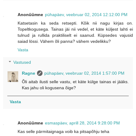
Anonüümne
pühapäev, veebruar 02, 2014 12:12:00 PM
Katsetasin ka seda retsepti. Kõik nii nagu kirjas on.
Topeltkogusega. Tainas jäi nii vedel, et käte küljest lahti ei
tulnud ja rullida praktiliselt ei saanud. Küpsedes vajusid
saiad lössi. Vähem õli panna? vähem vedelikku?
Vasta
Vastused
Ragne
pühapäev, veebruar 02, 2014 1:57:00 PM
Õli aitab ilusti selle vastu, et käte külge tainas ei jääks.
Kas jahu oli kogusena õige?
Vasta
Anonüümne
esmaspäev, aprill 28, 2014 9:28:00 PM
Kas selle pärmitaignaga voib ka pitsapõhju teha