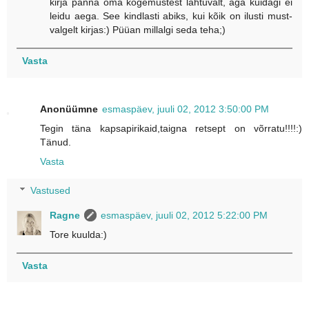
kirja panna oma kogemustest lähtuvalt, aga kuidagi ei
leidu aega. See kindlasti abiks, kui kõik on ilusti must-
valgelt kirjas:) Püüan millalgi seda teha;)
Vasta
Anonüümne
esmaspäev, juuli 02, 2012 3:50:00 PM
Tegin täna kapsapirikaid,taigna retsept on võrratu!!!!:)
Tänud.
Vasta
Vastused
Ragne
esmaspäev, juuli 02, 2012 5:22:00 PM
Tore kuulda:)
Vasta