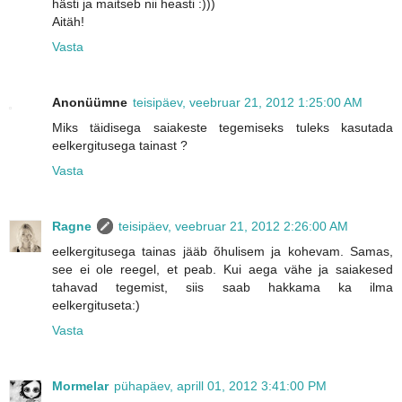
hästi ja maitseb nii heasti :)))
Aitäh!
Vasta
Anonüümne
teisipäev, veebruar 21, 2012 1:25:00 AM
Miks täidisega saiakeste tegemiseks tuleks kasutada
eelkergitusega tainast ?
Vasta
Ragne
teisipäev, veebruar 21, 2012 2:26:00 AM
eelkergitusega tainas jääb õhulisem ja kohevam. Samas,
see ei ole reegel, et peab. Kui aega vähe ja saiakesed
tahavad tegemist, siis saab hakkama ka ilma
eelkergituseta:)
Vasta
Mormelar
pühapäev, aprill 01, 2012 3:41:00 PM