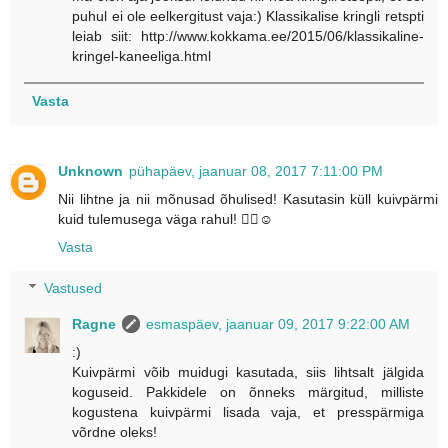
puhul ei ole eelkergitust vaja:) Klassikalise kringli retspti
leiab siit: http://www.kokkama.ee/2015/06/klassikaline-
kringel-kaneeliga.html
Vasta
Unknown
pühapäev, jaanuar 08, 2017 7:11:00 PM
Nii lihtne ja nii mõnusad õhulised! Kasutasin küll kuivpärmi
kuid tulemusega väga rahul! 👍🏼☺
Vasta
Vastused
Ragne
esmaspäev, jaanuar 09, 2017 9:22:00 AM
:)
Kuivpärmi võib muidugi kasutada, siis lihtsalt jälgida
koguseid. Pakkidele on õnneks märgitud, milliste
kogustena kuivpärmi lisada vaja, et presspärmiga
võrdne oleks!