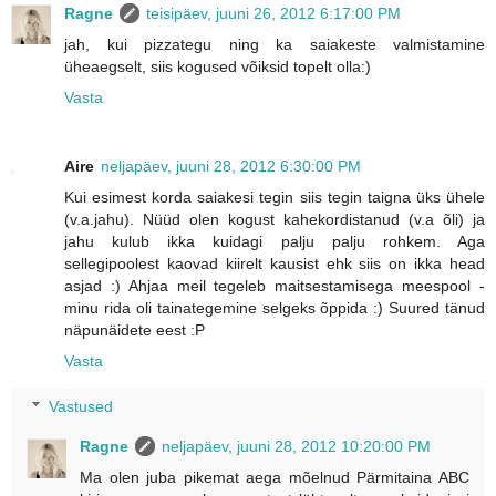
Ragne
teisipäev, juuni 26, 2012 6:17:00 PM
jah, kui pizzategu ning ka saiakeste valmistamine
üheaegselt, siis kogused võiksid topelt olla:)
Vasta
Aire
neljapäev, juuni 28, 2012 6:30:00 PM
Kui esimest korda saiakesi tegin siis tegin taigna üks ühele
(v.a.jahu). Nüüd olen kogust kahekordistanud (v.a õli) ja
jahu kulub ikka kuidagi palju palju rohkem. Aga
sellegipoolest kaovad kiirelt kausist ehk siis on ikka head
asjad :) Ahjaa meil tegeleb maitsestamisega meespool -
minu rida oli tainategemine selgeks õppida :) Suured tänud
näpunäidete eest :P
Vasta
Vastused
Ragne
neljapäev, juuni 28, 2012 10:20:00 PM
Ma olen juba pikemat aega mõelnud Pärmitaina ABC