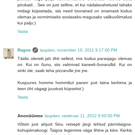
pirukaid... See on just selline, et kui nädalavahetusel tahaks
midagi küpsetada, siis need toorained on enamasti kodus
olemas ja vormimiseks soolaseks-magusaks valikuvõimalusi
kui palju:)
Vasta
Ragne
laupäev, november 19, 2011 9:17:00 PM
Täidis oleneb jah tihti sellest, mis kodus parasjagu olemas
on. Kui on õunu, siis valmivad kaneeli-õunarullid. Kui on
sinki üle, saab teha pizzarulle jne jne.
Kusjuures homme hommikul panen just taina kerkima ja
teen üht vägagi juustust küpsetist:)
Vasta
Anonüümne
laupäev, veebruar 11, 2012 9:50:00 PM
Võtsin just ahjust Sinu retsepti järgi tehtud pärmitaigna-
kohupiimakoogi. Taigna tegemine väga lihtne ja kiire. Kerkis