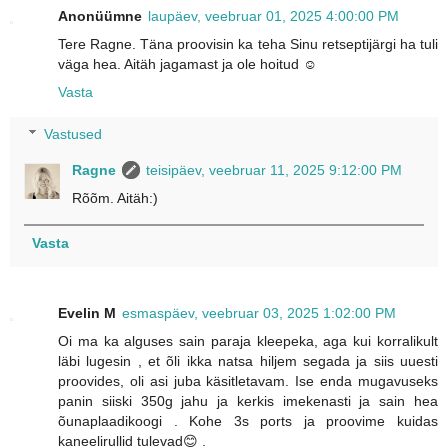
Anonüümne
laupäev, veebruar 01, 2025 4:00:00 PM
Tere Ragne. Täna proovisin ka teha Sinu retseptijärgi ha tuli
väga hea. Aitäh jagamast ja ole hoitud ☺️
Vasta
Vastused
Ragne
teisipäev, veebruar 11, 2025 9:12:00 PM
Rõõm. Aitäh:)
Vasta
Evelin M
esmaspäev, veebruar 03, 2025 1:02:00 PM
Oi ma ka alguses sain paraja kleepeka, aga kui korralikult
läbi lugesin , et õli ikka natsa hiljem segada ja siis uuesti
proovides, oli asi juba käsitletavam. Ise enda mugavuseks
panin siiski 350g jahu ja kerkis imekenasti ja sain hea
õunaplaadikoogi . Kohe 3s ports ja proovime kuidas
kaneelirullid tulevad😊 .