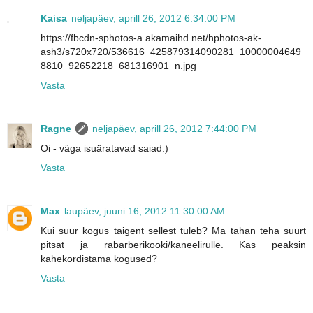
Kaisa
neljapäev, aprill 26, 2012 6:34:00 PM
https://fbcdn-sphotos-a.akamaihd.net/hphotos-ak-
ash3/s720x720/536616_425879314090281_10000004649
8810_92652218_681316901_n.jpg
Vasta
Ragne
neljapäev, aprill 26, 2012 7:44:00 PM
Oi - väga isuäratavad saiad:)
Vasta
Max
laupäev, juuni 16, 2012 11:30:00 AM
Kui suur kogus taigent sellest tuleb? Ma tahan teha suurt
pitsat ja rabarberikooki/kaneelirulle. Kas peaksin
kahekordistama kogused?
Vasta