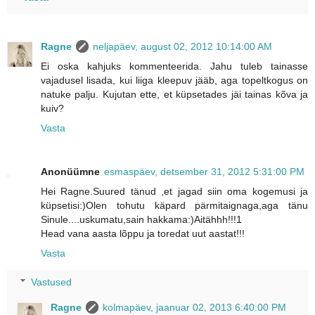
Ragne
neljapäev, august 02, 2012 10:14:00 AM
Ei oska kahjuks kommenteerida. Jahu tuleb tainasse
vajadusel lisada, kui liiga kleepuv jääb, aga topeltkogus on
natuke palju. Kujutan ette, et küpsetades jäi tainas kõva ja
kuiv?
Vasta
Anonüümne
esmaspäev, detsember 31, 2012 5:31:00 PM
Hei Ragne.Suured tänud ,et jagad siin oma kogemusi ja
küpsetisi:)Olen tohutu käpard pärmitaignaga,aga tänu
Sinule....uskumatu,sain hakkama:)Aitähhh!!!1
Head vana aasta lõppu ja toredat uut aastat!!!
Vasta
Vastused
Ragne
kolmapäev, jaanuar 02, 2013 6:40:00 PM