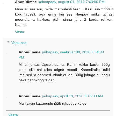
Anonüümne
kolmapäev, august 01, 2012 7:43:00 PM
Mina ei saa aru, mida ma valesti teen... Kaalusin-mõõtsin
kõik täpselt, aga enne kui see kleepuv möks tainast
meenutama hakkas, pidin sinna jahu 2 korda rohkem
lisama.
Vasta
Vastused
Anonüümne
pühapäev, veebruar 08, 2026 6:54:00
PM
Minul juhtus täpselt sama. Panin kokku kuskil 500g
jahu, siis sai alles taigna moodi. Kaneelirullid tulid
imelised ja pehmed. Ainult et jah, 300g jahuga oli nagu
paks pannkoogitaigen.
Anonüümne
pühapäev, aprill 19, 2026 9:15:00 AM
Ma lisasin ka...muidu jääb näppude külge
Vasta