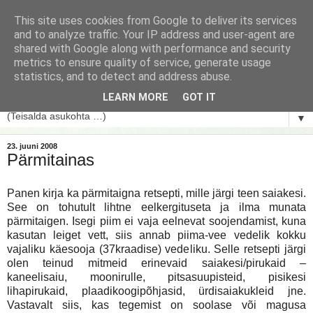
This site uses cookies from Google to deliver its services
and to analyze traffic. Your IP address and user-agent are
shared with Google along with performance and security
metrics to ensure quality of service, generate usage
statistics, and to detect and address abuse.
LEARN MORE
GOT IT
▼
23. juuni 2008
Pärmitainas
Panen kirja ka pärmitaigna retsepti, mille järgi teen saiakesi.
See on tohutult lihtne eelkergituseta ja ilma munata
pärmitaigen. Isegi piim ei vaja eelnevat soojendamist, kuna
kasutan leiget vett, siis annab piima-vee vedelik kokku
vajaliku käesooja (37kraadise) vedeliku. Selle retsepti järgi
olen teinud mitmeid erinevaid saiakesi/pirukaid –
kaneelisaiu, moonirulle, pitsasuupisteid, pisikesi
lihapirukaid, plaadikoogipõhjasid, ürdisaiakukleid jne.
Vastavalt siis, kas tegemist on soolase või magusa