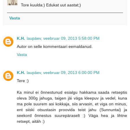
Tore kuulda:) Edukat uut aastat;)
Vasta
K.H.
laupäev, veebruar 09, 2013 5:58:00 PM
Autor on selle kommentaari eemaldanud.
Vasta
K.H.
laupäev, veebruar 09, 2013 6:00:00 PM
Tere :)
Ka minul ei õnnestunud esialgu hakkama saada retseptis
oleva 300g jahuga, taigen jäi väga kleepuv ja vedel, kuna
ma pole suurem asi kokkaja, siis arvasin, et viga on minus,
ent siiski otsustasin proovida teist jahu (Sunnuntai) ja
seekord õnnestus suurepäraselt :) Väga hea ja lihtne
retsept, aitäh :)