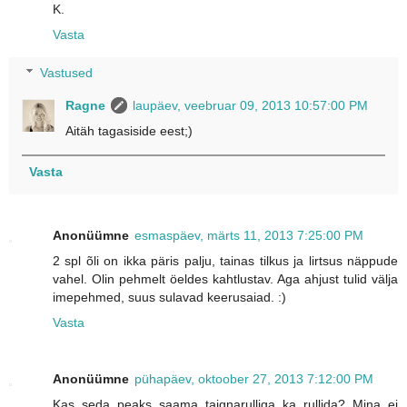
K.
Vasta
Vastused
Ragne
laupäev, veebruar 09, 2013 10:57:00 PM
Aitäh tagasiside eest;)
Vasta
Anonüümne
esmaspäev, märts 11, 2013 7:25:00 PM
2 spl õli on ikka päris palju, tainas tilkus ja lirtsus näppude
vahel. Olin pehmelt öeldes kahtlustav. Aga ahjust tulid välja
imepehmed, suus sulavad keerusaiad. :)
Vasta
Anonüümne
pühapäev, oktoober 27, 2013 7:12:00 PM
Kas seda peaks saama taignarulliga ka rullida? Mina ei