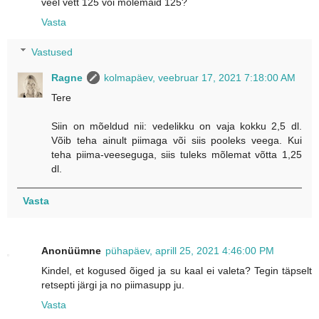
veel vett 125 või mõlemaid 125?
Vasta
Vastused
Ragne
kolmapäev, veebruar 17, 2021 7:18:00 AM
Tere
Siin on mõeldud nii: vedelikku on vaja kokku 2,5 dl.
Võib teha ainult piimaga või siis pooleks veega. Kui
teha piima-veeseguga, siis tuleks mõlemat võtta 1,25
dl.
Vasta
Anonüümne
pühapäev, aprill 25, 2021 4:46:00 PM
Kindel, et kogused õiged ja su kaal ei valeta? Tegin täpselt
retsepti järgi ja no piimasupp ju.
Vasta