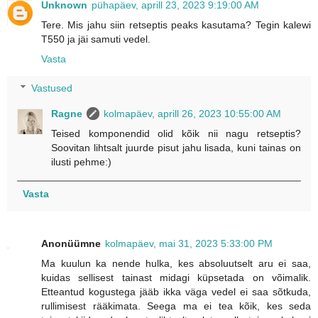
Unknown
pühapäev, aprill 23, 2023 9:19:00 AM
Tere. Mis jahu siin retseptis peaks kasutama? Tegin kalewi
T550 ja jäi samuti vedel.
Vasta
Vastused
Ragne
kolmapäev, aprill 26, 2023 10:55:00 AM
Teised komponendid olid kõik nii nagu retseptis?
Soovitan lihtsalt juurde pisut jahu lisada, kuni tainas on
ilusti pehme:)
Vasta
Anonüümne
kolmapäev, mai 31, 2023 5:33:00 PM
Ma kuulun ka nende hulka, kes absoluutselt aru ei saa,
kuidas sellisest tainast midagi küpsetada on võimalik.
Etteantud kogustega jääb ikka väga vedel ei saa sõtkuda,
rullimisest rääkimata. Seega ma ei tea kõik, kes seda