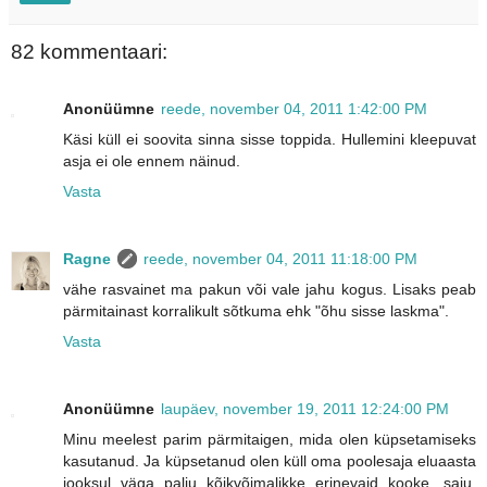
82 kommentaari:
Anonüümne
reede, november 04, 2011 1:42:00 PM
Käsi küll ei soovita sinna sisse toppida. Hullemini kleepuvat
asja ei ole ennem näinud.
Vasta
Ragne
reede, november 04, 2011 11:18:00 PM
vähe rasvainet ma pakun või vale jahu kogus. Lisaks peab
pärmitainast korralikult sõtkuma ehk "õhu sisse laskma".
Vasta
Anonüümne
laupäev, november 19, 2011 12:24:00 PM
Minu meelest parim pärmitaigen, mida olen küpsetamiseks
kasutanud. Ja küpsetanud olen küll oma poolesaja eluaasta
jooksul väga palju kõikvõimalikke erinevaid kooke, saiu,