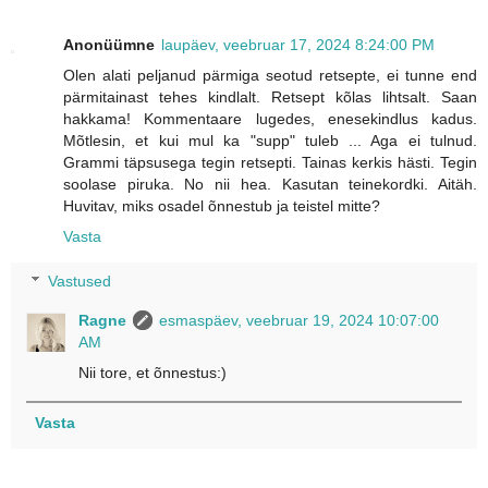
Anonüümne
laupäev, veebruar 17, 2024 8:24:00 PM
Olen alati peljanud pärmiga seotud retsepte, ei tunne end
pärmitainast tehes kindlalt. Retsept kõlas lihtsalt. Saan
hakkama! Kommentaare lugedes, enesekindlus kadus.
Mõtlesin, et kui mul ka "supp" tuleb ... Aga ei tulnud.
Grammi täpsusega tegin retsepti. Tainas kerkis hästi. Tegin
soolase piruka. No nii hea. Kasutan teinekordki. Aitäh.
Huvitav, miks osadel õnnestub ja teistel mitte?
Vasta
Vastused
Ragne
esmaspäev, veebruar 19, 2024 10:07:00
AM
Nii tore, et õnnestus:)
Vasta