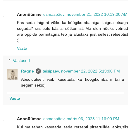
Anonüümne
esmaspäev, november 21, 2022 10:19:00 AM
Kas seda taigent võiks ka köögikombainiga, taigna otsaga
segada? siis pole käsitsi sõtkumist. Ma olen nõuks võtnud
ära õppida pärmitagna teo ja alustaks just sellest retseptist
:)
Vasta
Vastused
Ragne
teisipäev, november 22, 2022 5:19:00 PM
Absoluutselt võib kasutada ka köögikombaini taina
segamiseks:)
Vasta
Anonüümne
esmaspäev, märts 06, 2023 11:16:00 PM
Kui ma tahan kasutada seda retsepti pitsarullide jaoks,siis