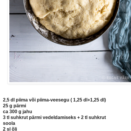
2,5 dl piima või piima-veesegu ( 1,25 dl+1,25 dl)
25 g pärmi
ca 300 g jahu
3 tl suhkrut pärmi vedeldamiseks + 2 tl suhkrut
soola
2 sl õli