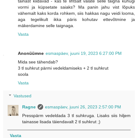
tainast kiidavad - kas te lihtsalt valate selle taigna kuhugi
vormi ja küpsetate saiaks? Ma panin jahu vist lõpuks
vähemalt kaks korda rohkem, siis hakkas nagu veidi looma,
aga tegelikult ikka päris kohutav ettevõtmine ja
mäkerdamine selle taignaga.
Vasta
Anonüümne
esmaspäev, juuni 19, 2023 6:27:00 PM
Mida see tähendab?
3 tl suhkrut pärmi vedeldamiseks + 2 tl suhkrut
soola
Vasta
Vastused
Ragne
esmaspäev, juuni 26, 2023 2:57:00 PM
Presspärm vedeldada 3 tl suhkruga. Lisaks siis hiljem
tainasse lisada täiendavalt 2 tl suhkrut ;)
Vasta