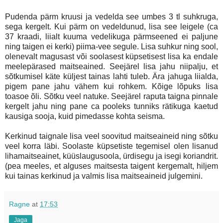
Pudenda pärm kruusi ja vedelda see umbes 3 tl suhkruga,
sega kergelt. Kui pärm on vedeldunud, lisa see leigele (ca
37 kraadi, liialt kuuma vedelikuga pärmseened ei paljune
ning taigen ei kerki) piima-vee segule. Lisa suhkur ning sool,
olenevalt magusast või soolasest küpsetisest lisa ka endale
meelepärased maitseained. Seejärel lisa jahu niipalju, et
sõtkumisel käte küljest tainas lahti tuleb. Ära jahuga liialda,
pigem pane jahu vähem kui rohkem. Kõige lõpuks lisa
toasoe õli. Sõtku veel natuke. Seejärel raputa taigna pinnale
kergelt jahu ning pane ca pooleks tunniks rätikuga kaetud
kausiga sooja, kuid pimedasse kohta seisma.
Kerkinud taignale lisa veel soovitud maitseaineid ning sõtku
veel korra läbi. Soolaste küpsetiste tegemisel olen lisanud
lihamaitseainet, küüslaugusoola, ürdisegu ja isegi koriandrit.
(pea meeles, et alguses maitsesta taigent kergemalt, hiljem
kui tainas kerkinud ja valmis lisa maitseaineid julgemini.
Ragne
at
17:53
Jaga