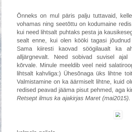
Õnneks on mul päris palju tuttavaid, kell
vohamas ning seetõttu on kodumaine redis 
kui need lihtsalt puhtaks pesta ja kausikes
sealt enne, kui olen kööki tagasi jõudnud 
Sama kiiresti kaovad söögilaualt ka ahj
alljärgnevalt. Need sobivad suvisel ajal id
kõrvale. Minule meeldib veel neid salatiro
lihtsalt kahvliga:) Ühesõnaga üks lihtne to
Valmistamine on ka äärmiselt lihtne, kuid olu
redised peavad jääma pisut pehmed, aga kin
Retsept ilmus ka ajakirjas Maret (mai2015).