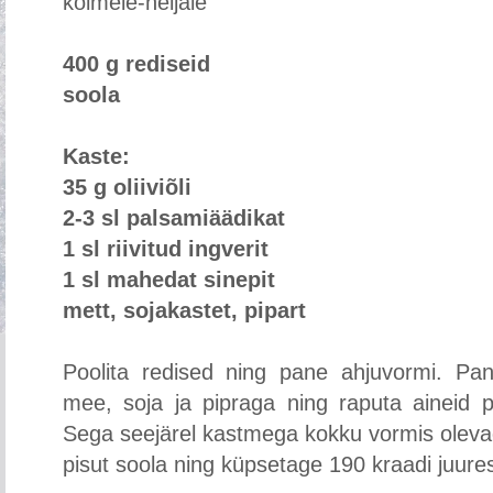
kolmele-neljale
400 g rediseid
soola
Kaste:
35 g oliiviõli
2-3 sl palsamiäädikat
1 sl riivitud ingverit
1 sl mahedat sinepit
mett, sojakastet, pipart
Poolita redised ning pane ahjuvormi. Pa
mee, soja ja pipraga ning raputa aineid p
Sega seejärel kastmega kokku vormis oleva
pisut soola ning küpsetage 190 kraadi juure