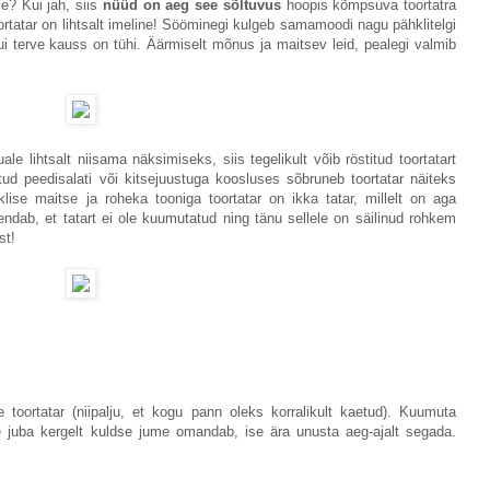
e? Kui jah, siis
nüüd on aeg see sõltuvus
hoopis kõmpsuva toortatra
ortatar on lihtsalt imeline! Sööminegi kulgeb samamoodi nagu pähklitelgi
kui terve kauss on tühi. Äärmiselt mõnus ja maitsev leid, pealegi valmib
le lihtsalt niisama näksimiseks, siis tegelikult võib röstitud toortatart
itud peedisalati või kitsejuustuga koosluses sõbruneb toortatar näiteks
ise maitse ja roheka tooniga toortatar on ikka tatar, millelt on aga
dab, et tatart ei ole kuumutatud ning tänu sellele on säilinud rohkem
st!
le toortatar (niipalju, et kogu pann oleks korralikult kaetud). Kuumuta
e juba kergelt kuldse jume omandab, ise ära unusta aeg-ajalt segada.