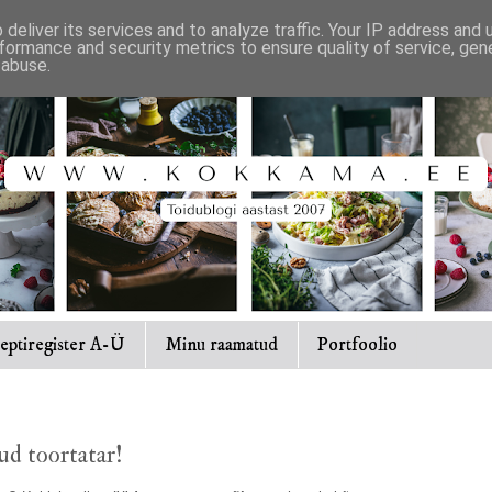
deliver its services and to analyze traffic. Your IP address and
formance and security metrics to ensure quality of service, ge
 abuse.
eptiregister A-Ü
Minu raamatud
Portfoolio
ud toortatar!