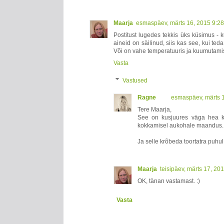
Maarja
esmaspäev, märts 16, 2015 9:2
Postitust lugedes tekkis üks küsimus - k
aineid on säilinud, siis kas see, kui te
Või on vahe temperatuuris ja kuumutami
Vasta
Vastused
Ragne
esmaspäev, märts 
Tere Maarja,
See on kusjuures väga hea kü
kokkamisel aukohale maandus. 
Ja selle krõbeda toortatra puhu
Maarja
teisipäev, märts 17, 20
OK, tänan vastamast. :)
Vasta