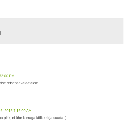
:53:00 PM
mise retsept avaldatakse.
16, 2015 7:16:00 AM
iga pikk, et ühe korraga kõike kirja saada :)