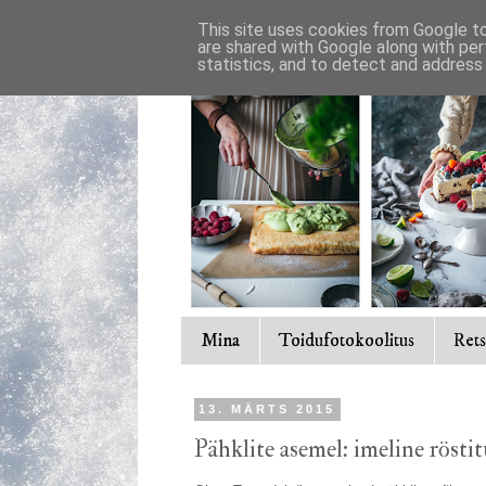
This site uses cookies from Google to 
are shared with Google along with per
statistics, and to detect and address
Mina
Toidufotokoolitus
Rets
13. MÄRTS 2015
Pähklite asemel: imeline röstit