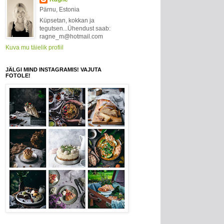
Pärnu, Estonia
Küpsetan, kokkan ja
tegutsen...Ühendust saab:
ragne_m@hotmail.com
Kuva mu täielik profiil
JÄLGI MIND INSTAGRAMIS! VAJUTA
FOTOLE!