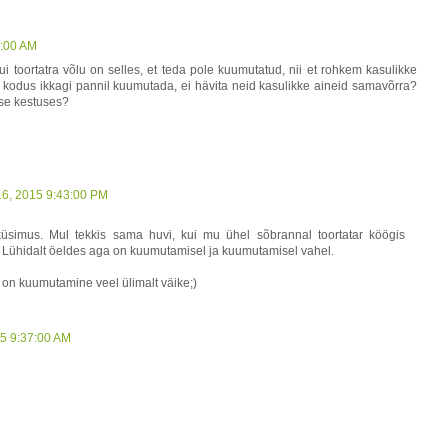
8:00 AM
ui toortatra võlu on selles, et teda pole kuumutatud, nii et rohkem kasulikke
da kodus ikkagi pannil kuumutada, ei hävita neid kasulikke aineid samavõrra?
se kestuses?
16, 2015 9:43:00 PM
simus. Mul tekkis sama huvi, kui mu ühel sõbrannal toortatar köögis
Lühidalt öeldes aga on kuumutamisel ja kuumutamisel vahel.
l on kuumutamine veel ülimalt väike;)
15 9:37:00 AM