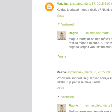
Malviina
teisipäev, märts 17, 2015 5:02
Kuidas toortatart meega röstida? Nipid, v
Vasta
Vastused
Ragne
kolmapäev, märts 1
Magus toortatar on hea mõte:) M
röstida mõned minutid. Kui soovi
segada kergelt vahustatud munav
Vasta
Reena
esmaspäev, märts 30, 2015 9:05
Proovitud- supper! Isegi lapsed sõid ja 
tekstuuri ja pähklise meki juurde.
Vasta
Vastused
Ragne
esmaspäev, märts 
Mul ka lapse suur lemmik see:)