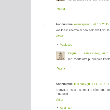
Vasta
Anonüümne
esmaspäev, juuli 13, 2015
kas tõesti keetma ei pea eelnevalt, või 
Vasta
Vastused
Ragne
esmaspäev, juuli 1
Jah, toortatatra puhul pole kee
Vasta
Anonüümne
teisipäev, juuli 14, 2015 1
proovitud. lisasin ka mett ja sõin jogu
muutusid
Vasta
Vastused