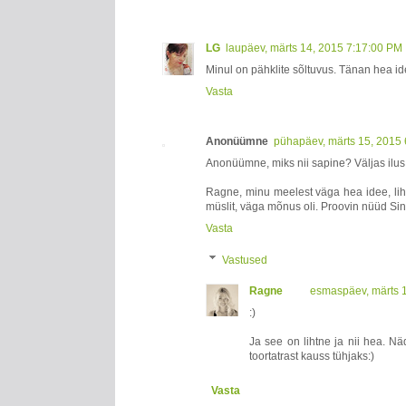
LG
laupäev, märts 14, 2015 7:17:00 PM
Minul on pähklite sõltuvus. Tänan hea i
Vasta
Anonüümne
pühapäev, märts 15, 2015
Anonüümne, miks nii sapine? Väljas ilus i
Ragne, minu meelest väga hea idee, lihtne
müslit, väga mõnus oli. Proovin nüüd Sin
Vasta
Vastused
Ragne
esmaspäev, märts 
:)
Ja see on lihtne ja nii hea. N
toortatrast kauss tühjaks:)
Vasta