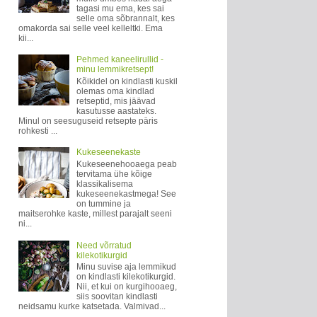
tagasi mu ema, kes sai
selle oma sõbrannalt, kes
omakorda sai selle veel kelleltki. Ema
kii...
Pehmed kaneelirullid -
minu lemmikretsept!
Kõikidel on kindlasti kuskil
olemas oma kindlad
retseptid, mis jäävad
kasutusse aastateks.
Minul on seesuguseid retsepte päris
rohkesti ...
Kukeseenekaste
Kukeseenehooaega peab
tervitama ühe kõige
klassikalisema
kukeseenekastmega! See
on tummine ja
maitserohke kaste, millest parajalt seeni
ni...
Need võrratud
kilekotikurgid
Minu suvise aja lemmikud
on kindlasti kilekotikurgid.
Nii, et kui on kurgihooaeg,
siis soovitan kindlasti
neidsamu kurke katsetada. Valmivad...