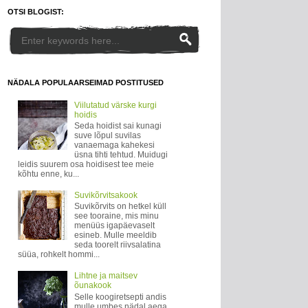
OTSI BLOGIST:
NÄDALA POPULAARSEIMAD POSTITUSED
Viilutatud värske kurgi
hoidis
Seda hoidist sai kunagi
suve lõpul suvilas
vanaemaga kahekesi
üsna tihti tehtud. Muidugi
leidis suurem osa hoidisest tee meie
kõhtu enne, ku...
Suvikõrvitsakook
Suvikõrvits on hetkel küll
see tooraine, mis minu
menüüs igapäevaselt
esineb. Mulle meeldib
seda toorelt riivsalatina
süüa, rohkelt hommi...
Lihtne ja maitsev
õunakook
Selle koogiretsepti andis
mulle umbes nädal aega