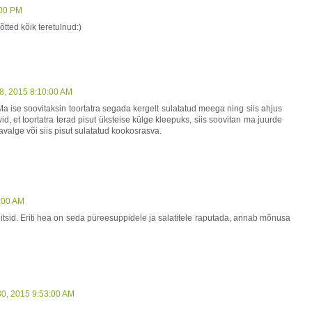
:00 PM
õtted kõik teretulnud:)
8, 2015 8:10:00 AM
a ise soovitaksin toortatra segada kergelt sulatatud meega ning siis ahjus
d, et toortatra terad pisut üksteise külge kleepuks, siis soovitan ma juurde
alge või siis pisut sulatatud kookosrasva.
:00 AM
kiitsid. Eriti hea on seda püreesuppidele ja salatitele raputada, annab mõnusa
30, 2015 9:53:00 AM