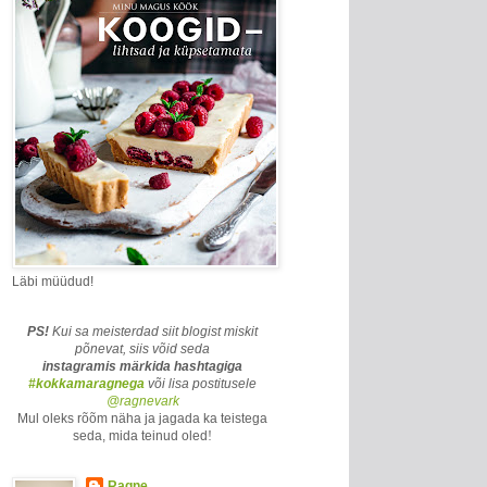
Läbi müüdud!
PS!
Kui sa meisterdad siit blogist miskit
põnevat, siis võid seda
instagramis märkida
hashtagiga
#kokkamaragnega
või lisa postitusele
@ragnevark
Mul oleks rõõm näha ja jagada ka teistega
seda, mida teinud oled
!
Ragne