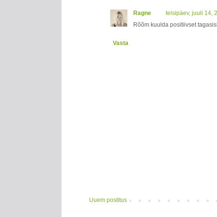
Ragne
teisipäev, juuli 14
Rõõm kuulda positiivset tagasisi
Vasta
Uuem postitus