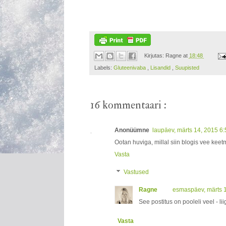
Kirjutas:
Ragne
at
18:48
Labels:
Gluteenivaba
,
Lisandid
,
Suupisted
16 kommentaari :
Anonüümne
laupäev, märts 14, 2015 6
Ootan huviga, millal siin blogis vee keet
Vasta
Vastused
Ragne
esmaspäev, märts 
See postitus on pooleli veel - li
Vasta