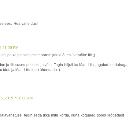
dee eest. Hea vaheldus!
 6:21:00 PM
lm, päike paistab, mine parem jaluta õues üks väike tiir ;)
 ja lihtsuses peitubki ju võlu. Tegin hiljuti ka Mari-Liisi jagatud toortatraga
u idee ja Mari-Liisi idee ühendada :)
16, 2015 7:18:00 AM
ädalavahetusel tegin seda ikka mitu korda, kuna koguaeg söödi krõbedast