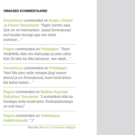
VIIMASED KOMMENTAARID
Anonymous
commented on
Koige Lihtsam
Ja Parem Saiaretsept
:
“Tegin vormis saia.
See on nii imemaitsev. Saiad õnnestuvad
mul kuidas kunagi aga see kohe
esimese…”
Ragne
commented on
Prmitaigen
:
“Tere!
Vedelikku läks siis liialt palju ja jahu vähe.
Kas õli läks ka ikka tainasse, see aitab…”
Anonymous
commented on
Prmitaigen
:
“Hei! Ma olen selle retsepti järgi varem
teinud ja on õnnestunud, kuid nüüd tehes
käi kahel katsel…”
Ragne
commented on
Maitsev Kaunitar
Rabarberi Toscakook
:
“Loomulikult võib ka
õuntega seda kooki teha: Koduaiaõuntega
on eriti hea:)”
Ragne
commented on
Vrskekapsa
Hakklihahautis
:
“:)”
Get this
Recent Comments Widget