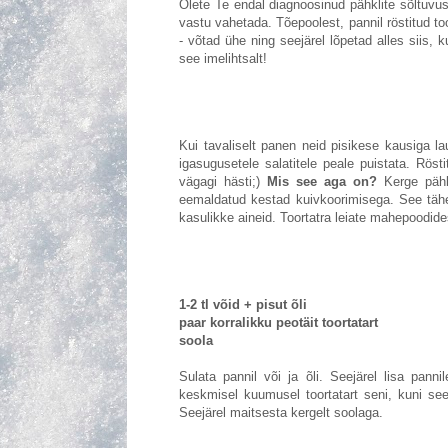
Olete Te endal diagnoosinud pähklite sõltuvus
vastu vahetada. Tõepoolest, pannil röstitud to
- võtad ühe ning seejärel lõpetad alles siis, 
see imelihtsalt!
Kui tavaliselt panen neid pisikese kausiga laua
igasugusetele salatitele peale puistata. Röst
vägagi hästi;)
Mis see aga on?
Kerge pähkl
eemaldatud kestad kuivkoorimisega. See tähen
kasulikke aineid. Toortatra leiate mahepoodide
1-2 tl võid + pisut õli
paar korralikku peotäit toortatart
soola
Sulata pannil või ja õli. Seejärel lisa panni
keskmisel kuumusel toortatart seni, kuni se
Seejärel maitsesta kergelt soolaga.