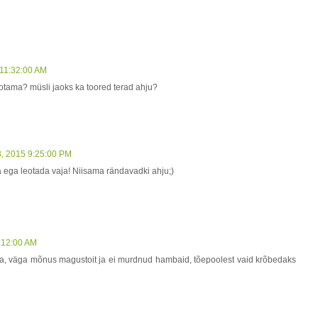
 11:32:00 AM
leotama? müsli jaoks ka toored terad ahju?
3, 2015 9:25:00 PM
ta ega leotada vaja! Niisama rändavadki ahju;)
1:12:00 AM
rtiga, väga mõnus magustoit ja ei murdnud hambaid, tõepoolest vaid krõbedaks