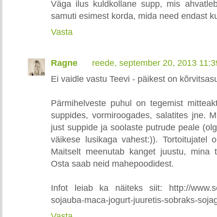
Väga ilus kuldkollane supp, mis ahvatle
samuti esimest korda, mida need endast ku
Vasta
Ragne
reede, september 20, 2013 11:
Ei vaidle vastu Teevi - päikest on kõrvitsas
Pärmihelveste puhul on tegemist mitteak
suppides, vormiroogades, salatites jne. 
just suppide ja soolaste putrude peale (olg
väikese lusikaga vahest:)). Tortoitujatel
Maitselt meenutab kanget juustu, mina 
Osta saab neid mahepoodidest.
Infot leiab ka näiteks siit: http://www.so
sojauba-maca-jogurt-juuretis-sobraks-soja
Vasta