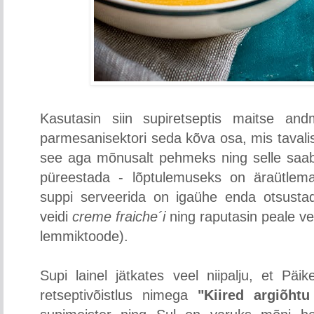
Kasutasin siin supiretseptis maitse an
parmesanisektori seda kõva osa, mis tavali
see aga mõnusalt pehmeks ning selle saab 
püreestada - lõptulemuseks on äraütlem
suppi serveerida on igaühe enda otsustad
veidi
creme fraiche´i
ning raputasin peale ve
lemmiktoode).
Supi lainel jätkates veel niipalju, et Päi
retseptivõistlus nimega
"Kiired argiõhtu