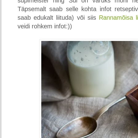
supimeister ning Sul on varuks mõni hea
Täpsemalt saab selle kohta infot retsepti
saab edukalt liituda) või siis
Rannamõisa li
veidi rohkem infot:))