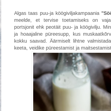
Algas taas puu-ja köögiviljakampaania
"Sö
meelde, et tervise toetamiseks on vaja
portsjonit ehk peotäit puu- ja köögivilju. 
ja hoaajaline püreesupp, kus muskaatkõrvi
kokku saavad. Äärmiselt lihtne valmistada
keeta, veidike püreestamist ja maitsestami