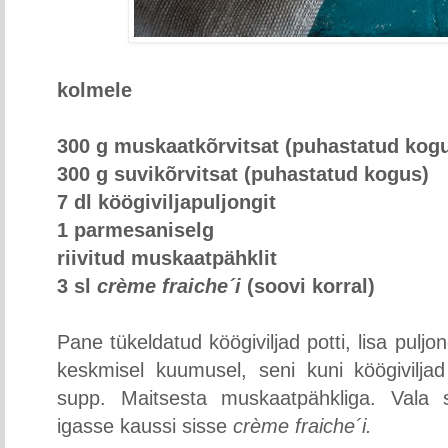
kolmele
300 g muskaatkõrvitsat (puhastatud kog
300 g suvikõrvitsat (puhastatud kogus)
7 dl köögiviljapuljongit
1 parmesaniselg
riivitud muskaatpähklit
3 sl
crème fraiche´i
(soovi korral)
Pane
tükeldatud köögiviljad potti, lisa pul
keskmisel kuumusel, seni kuni köögivilj
supp. Maitsesta muskaatpähkliga. Vala 
igasse kaussi sisse
crème fraiche´i.