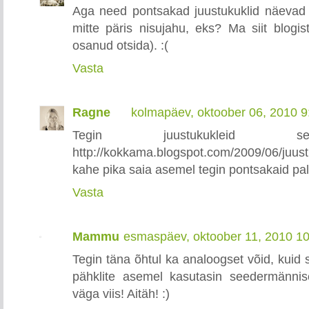
Aga need pontsakad juustukuklid näevad s
mitte päris nisujahu, eks? Ma siit blogis
osanud otsida). :(
Vasta
Ragne
kolmapäev, oktoober 06, 2010 
Tegin juustukukleid se
http://kokkama.blogspot.com/2009/06/juu
kahe pika saia asemel tegin pontsakaid pall
Vasta
Mammu
esmaspäev, oktoober 11, 2010 1
Tegin täna õhtul ka analoogset võid, kuid s
pähklite asemel kasutasin seedermännis
väga viis! Aitäh! :)