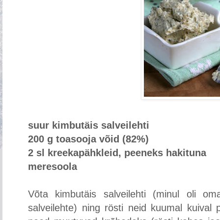
suur kimbutäis salveilehti
200 g toasooja võid (82%)
2 sl kreekapähkleid, peeneks hakituna
meresoola
Võta kimbutäis salveilehti (minul oli o
salveilehte) ning rösti neid kuumal kuival 