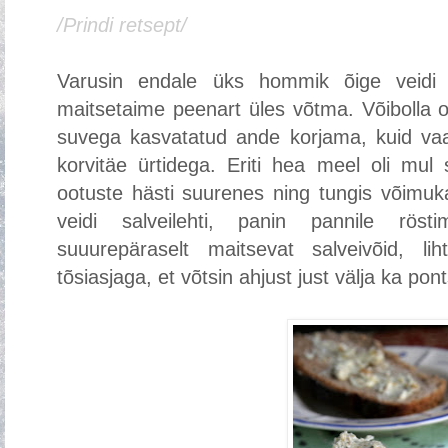
/Prindi retsept/
Varusin endale üks hommik õige veidi 
maitsetaime peenart üles võtma. Võibolla o
suvega kasvatatud ande korjama, kuid vaat
korvitäe ürtidega. Eriti hea meel oli mul 
ootuste hästi suurenes ning tungis võimuk
veidi salveilehti, panin pannile röst
suuurepäraselt maitsevat salveivõid, li
tõsiasjaga, et võtsin ahjust just välja ka pon