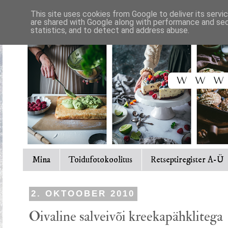
This site uses cookies from Google to deliver its servi
are shared with Google along with performance and secu
statistics, and to detect and address abuse.
Mina
Toidufotokoolitus
Retseptiregister A-Ü
2. OKTOOBER 2010
Oivaline salveivõi kreekapähklitega