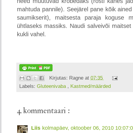
need muutuvad krõbedaks (rösti kahes jaos
mahtuda pannile). Seejärel pane kõik ained
saumikserit), maitsesta paraja koguse 
ühtlaseks massiks. Naudi salveivõi maitset
kukli vahel.
Kirjutas:
Ragne
at
07:35
Labels:
Gluteenivaba
,
Kastmed/määrded
4 kommentaari :
Liis
kolmapäev, oktoober 06, 2010 10:07: