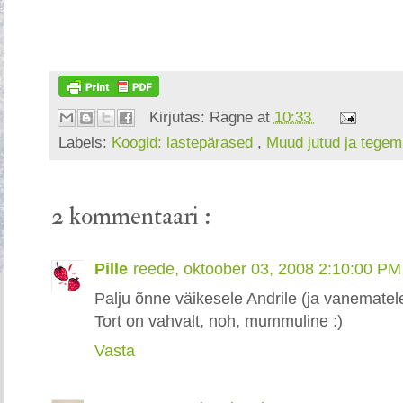
Kirjutas:
Ragne
at
10:33
Labels:
Koogid: lastepärased
,
Muud jutud ja tegem
2 kommentaari :
Pille
reede, oktoober 03, 2008 2:10:00 PM
Palju õnne väikesele Andrile (ja vanematel
Tort on vahvalt, noh, mummuline :)
Vasta