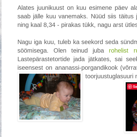
Alates juunikuust on kuu esimene päev alat
saab jälle kuu vanemaks. Nüüd siis täitus
ning kaal 8,34 - pirakas tükk, nagu arst ütle
Nagu iga kuu, tuleb ka seekord seda sündmu
söömisega. Olen teinud juba
rohelist ru
Lastepärastetortide jada jätkates, sai se
iseensest on ananassi-porgandikook (võrra
to
orjuustuglasuur
Sa