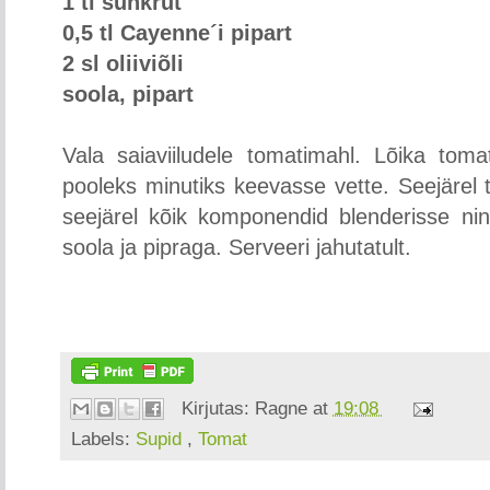
1 tl suhkrut
0,5 tl Cayenne´i pipart
2 sl oliiviõli
soola, pipart
Vala saiaviiludele tomatimahl. Lõika toma
pooleks minutiks keevasse vette. Seejärel
seejärel kõik komponendid blenderisse nin
soola ja pipraga. Serveeri jahutatult.
Kirjutas:
Ragne
at
19:08
Labels:
Supid
,
Tomat