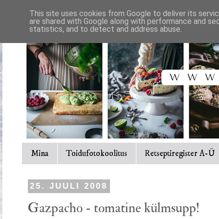
This site uses cookies from Google to deliver its servi
are shared with Google along with performance and secu
statistics, and to detect and address abuse.
Mina
Toidufotokoolitus
Retseptiregister A-Ü
25. JUULI 2008
Gazpacho - tomatine külmsupp!