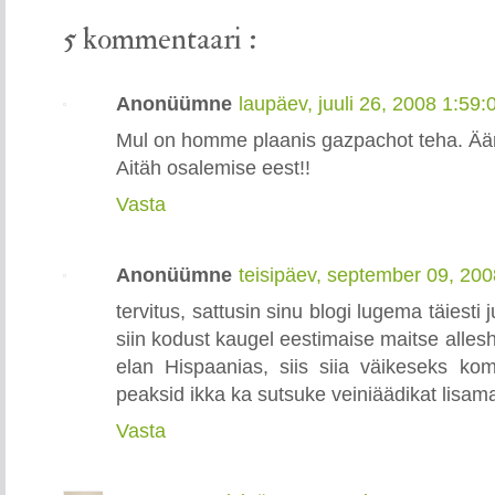
5 kommentaari :
Anonüümne
laupäev, juuli 26, 2008 1:59
Mul on homme plaanis gazpachot teha. Äär
Aitäh osalemise eest!!
Vasta
Anonüümne
teisipäev, september 09, 20
tervitus, sattusin sinu blogi lugema täiesti 
siin kodust kaugel eestimaise maitse alle
elan Hispaanias, siis siia väikeseks ko
peaksid ikka ka sutsuke veiniäädikat lisama
Vasta