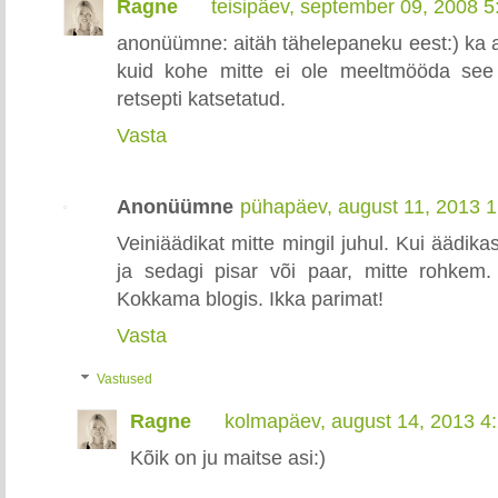
Ragne
teisipäev, september 09, 2008 
anonüümne: aitäh tähelepaneku eest:) ka al
kuid kohe mitte ei ole meeltmööda see v
retsepti katsetatud.
Vasta
Anonüümne
pühapäev, august 11, 2013 
Veiniäädikat mitte mingil juhul. Kui äädika
ja sedagi pisar või paar, mitte rohkem.
Kokkama blogis. Ikka parimat!
Vasta
Vastused
Ragne
kolmapäev, august 14, 2013 4
Kõik on ju maitse asi:)