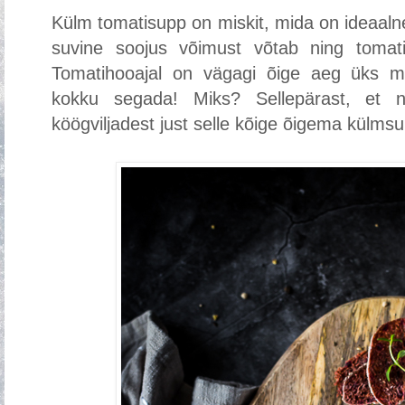
Külm tomatisupp on miskit, mida on ideaalne v
suvine soojus võimust võtab ning tomat
Tomatihooajal on vägagi õige aeg üks 
kokku segada! Miks? Sellepärast, et ne
köögviljadest just selle kõige õigema külmsu