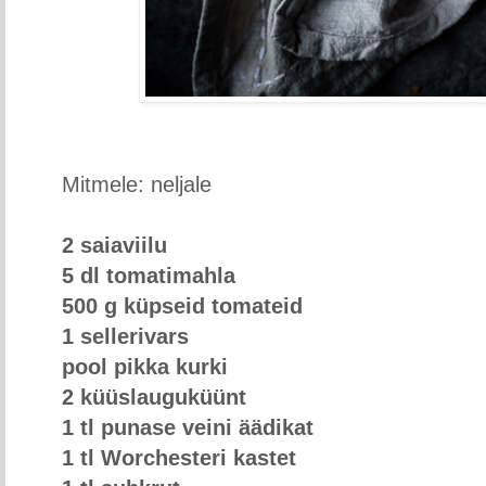
Mitmele: neljale
2 saiaviilu
5 dl tomatimahla
500 g küpseid tomateid
1 sellerivars
pool pikka kurki
2 küüslauguküünt
1 tl punase veini äädikat
1 tl Worchesteri kastet