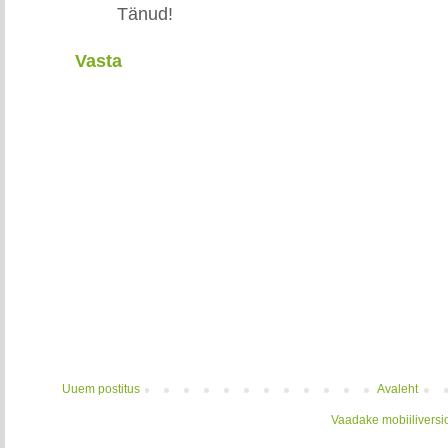
Tänud!
Vasta
Uuem postitus
Avaleht
Vaadake mobiiliversi