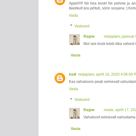
Appiii!!!!! Nii hea kook! Nii pehme ja 
täielikult ära jahtub, söön soojana :) Ko
Vasta
Vastused
Ragne
neljapäev, jaanuar
Mul see kook tuleb ikka vahest m
Vasta
kadi
neljapäev, aprill 16, 2020 4:06:00
Kas vahukoore peab eelnevalt vahusta
Vasta
Vastused
Ragne
reede, aprill 17, 2
Vahukoort eelnevalt vahustama e
Vasta