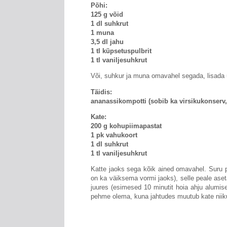
Põhi:
125 g võid
1 dl suhkrut
1 muna
3,5 dl jahu
1 tl küpsetuspulbrit
1 tl vaniljesuhkrut
Või, suhkur ja muna omavahel segada, lisada
Täidis:
ananassikompotti (sobib ka virsikukonserv
Kate:
200 g kohupiimapastat
1 pk vahukoort
1 dl suhkrut
1 tl vaniljesuhkrut
Katte jaoks sega kõik ained omavahel. Suru 
on ka väiksema vormi jaoks), selle peale aset
juures (esimesed 10 minutit hoia ahju alumise
pehme olema, kuna jahtudes muutub kate niik