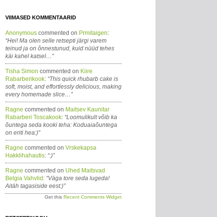
VIIMASED KOMMENTAARID
Anonymous
commented on
Prmitaigen
:
“Hei! Ma olen selle retsepti järgi varem
teinud ja on õnnestunud, kuid nüüd tehes
käi kahel katsel…”
Tisha Simon
commented on
Kiire
Rabarberikook
:
“This quick rhubarb cake is
soft, moist, and effortlessly delicious, making
every homemade slice…”
Ragne
commented on
Maitsev Kaunitar
Rabarberi Toscakook
:
“Loomulikult võib ka
õuntega seda kooki teha: Koduaiaõuntega
on eriti hea:)”
Ragne
commented on
Vrskekapsa
Hakklihahautis
:
“:)”
Ragne
commented on
Uhed Maitsvad
Belgia Vahvlid
:
“Väga tore seda lugeda!
Aitäh tagasiside eest:)”
Get this
Recent Comments Widget