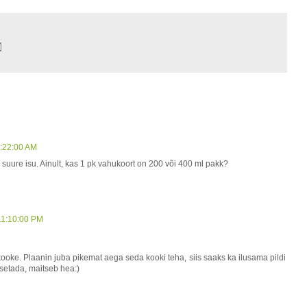
1:22:00 AM
 suure isu. Ainult, kas 1 pk vahukoort on 200 või 400 ml pakk?
11:10:00 PM
ke. Plaanin juba pikemat aega seda kooki teha, siis saaks ka ilusama pildi
setada, maitseb hea:)