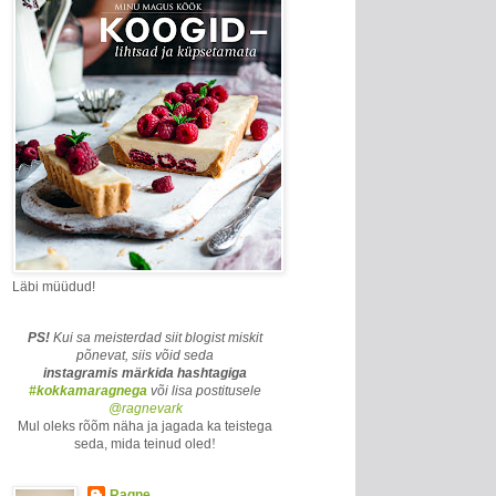
Läbi müüdud!
PS!
Kui sa meisterdad siit blogist miskit
põnevat, siis võid seda
instagramis märkida
hashtagiga
#kokkamaragnega
või lisa postitusele
@ragnevark
Mul oleks rõõm näha ja jagada ka teistega
seda, mida teinud oled
!
Ragne