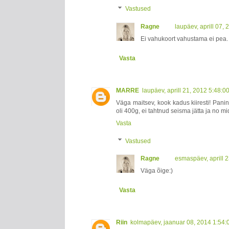
Vastused
Ragne
laupäev, aprill 07,
Ei vahukoort vahustama ei pea. L
Vasta
MARRE
laupäev, aprill 21, 2012 5:48:
Väga maitsev, kook kadus kiiresti! Panin
oli 400g, ei tahtnud seisma jätta ja no 
Vasta
Vastused
Ragne
esmaspäev, aprill 
Väga õige:)
Vasta
Riin
kolmapäev, jaanuar 08, 2014 1:54