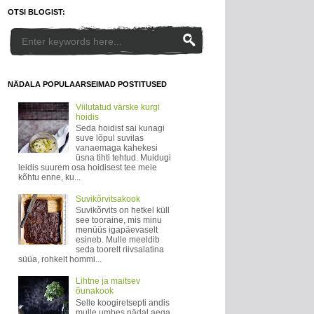
OTSI BLOGIST:
NÄDALA POPULAARSEIMAD POSTITUSED
Viilutatud värske kurgi
hoidis
Seda hoidist sai kunagi
suve lõpul suvilas
vanaemaga kahekesi
üsna tihti tehtud. Muidugi
leidis suurem osa hoidisest tee meie
kõhtu enne, ku...
Suvikõrvitsakook
Suvikõrvits on hetkel küll
see tooraine, mis minu
menüüs igapäevaselt
esineb. Mulle meeldib
seda toorelt riivsalatina
süüa, rohkelt hommi...
Lihtne ja maitsev
õunakook
Selle koogiretsepti andis
mulle umbes nädal aega