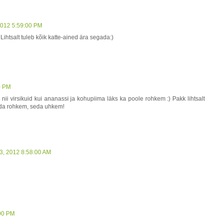
 2012 5:59:00 PM
ihtsalt tuleb kõik katte-ained ära segada:)
00 PM
 nii virsikuid kui ananassi ja kohupiima läks ka poole rohkem :) Pakk lihtsalt
mida rohkem, seda uhkem!
23, 2012 8:58:00 AM
:00 PM