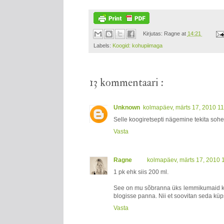
Kirjutas:
Ragne
at
14:21
Labels:
Koogid: kohupiimaga
13 kommentaari :
Unknown
kolmapäev, märts 17, 2010 1
Selle koogiretsepti nägemine tekita sohe
Vasta
Ragne
kolmapäev, märts 17, 2010 
1 pk ehk siis 200 ml.
See on mu sõbranna üks lemmikumaid koo
blogisse panna. Nii et soovitan seda küp
Vasta