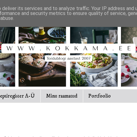
deliver its services and to analyze traffic. Your IP address and
formance and security metrics to ensure quality of service, ge
 abuse.
eptiregister A-Ü
Minu raamatud
Portfoolio