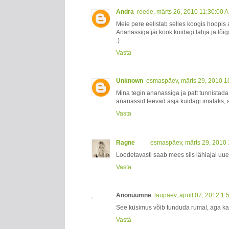
Andra
reede, märts 26, 2010 11:30:00 
Meie pere eelistab selles koogis hoopis 
Ananassiga jäi kook kuidagi lahja ja lõi
:)
Vasta
Unknown
esmaspäev, märts 29, 2010 1
Mina tegin ananassiga ja patt tunnistada
ananassid teevad asja kuidagi imalaks, aga
Vasta
Ragne
esmaspäev, märts 29, 2010
Loodetavasti saab mees siis lähiajal uue
Vasta
Anonüümne
laupäev, aprill 07, 2012 1
See küsimus võib tunduda rumal, aga ka
Vasta