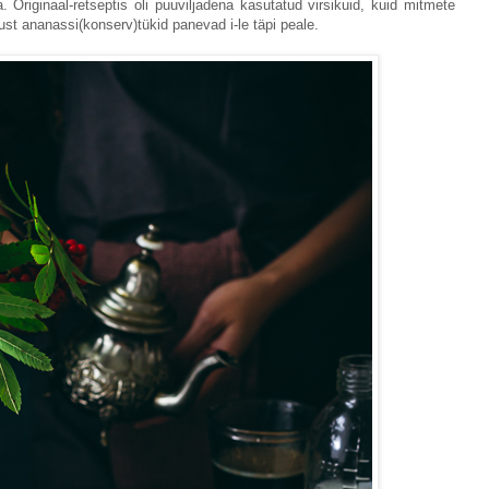
Originaal-retseptis oli puuviljadena kasutatud virsikuid, kuid mitmete
just ananassi(konserv)tükid panevad i-le täpi peale.