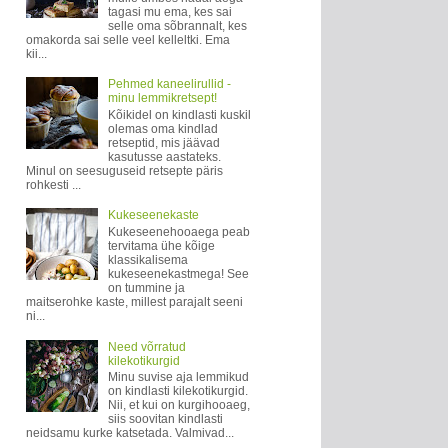
tagasi mu ema, kes sai
selle oma sõbrannalt, kes
omakorda sai selle veel kelleltki. Ema
kii...
Pehmed kaneelirullid -
minu lemmikretsept!
Kõikidel on kindlasti kuskil
olemas oma kindlad
retseptid, mis jäävad
kasutusse aastateks.
Minul on seesuguseid retsepte päris
rohkesti ...
Kukeseenekaste
Kukeseenehooaega peab
tervitama ühe kõige
klassikalisema
kukeseenekastmega! See
on tummine ja
maitserohke kaste, millest parajalt seeni
ni...
Need võrratud
kilekotikurgid
Minu suvise aja lemmikud
on kindlasti kilekotikurgid.
Nii, et kui on kurgihooaeg,
siis soovitan kindlasti
neidsamu kurke katsetada. Valmivad...