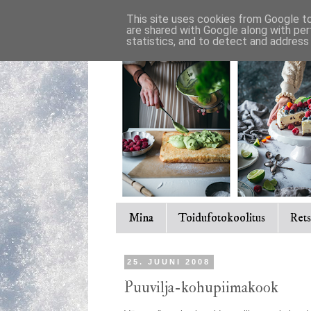
This site uses cookies from Google to 
are shared with Google along with per
statistics, and to detect and address
Mina
Toidufotokoolitus
Rets
25. JUUNI 2008
Puuvilja-kohupiimakook