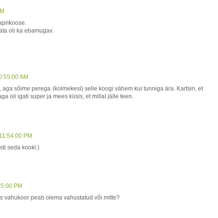
AM
aprikoose.
gata oli ka ebamugav.
0:55:00 AM
, aga sõime perega (kolmekesi) selle koogi vähem kui tunniga ära. Kartsin, et
 oli igati super ja mees küsis, et millal jälle teen.
 11:54:00 PM
sti seda kooki:)
:55:00 PM
s vahukoor peab olema vahustatud või mitte?