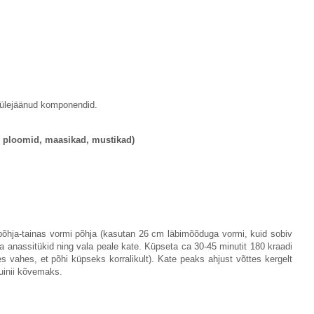
 ülejäänud komponendid.
, ploomid, maasikad, mustikad)
põhja-tainas vormi põhja (kasutan 26 cm läbimõõduga vormi, kuid sobiv
a anassitükid ning vala peale kate. Küpseta ca 30-45 minutit 180 kraadi
s vahes, et põhi küpseks korralikult). Kate peaks ahjust võttes kergelt
uinii kõvemaks.