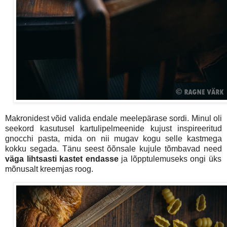
Makronidest võid valida endale meelepärase sordi. Minul oli
seekord kasutusel kartulipelmeenide kujust inspireeritud
gnocchi pasta, mida on nii mugav kogu selle kastmega
kokku segada. Tänu seest õõnsale kujule tõmbavad need
väga lihtsasti kastet endasse
ja lõpptulemuseks ongi üks
mõnusalt kreemjas roog.