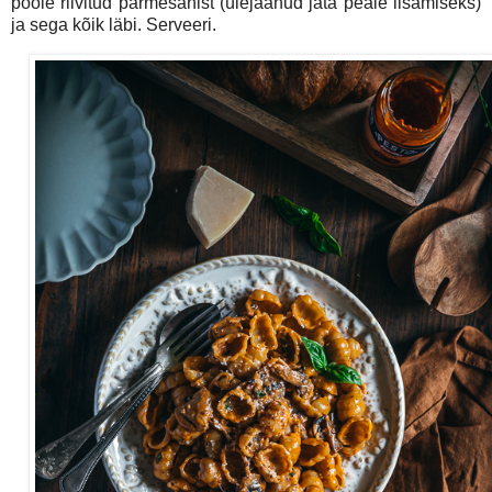
poole riivitud parmesanist (ülejäänud jäta peale lisamiseks)
ja sega kõik läbi. Serveeri.