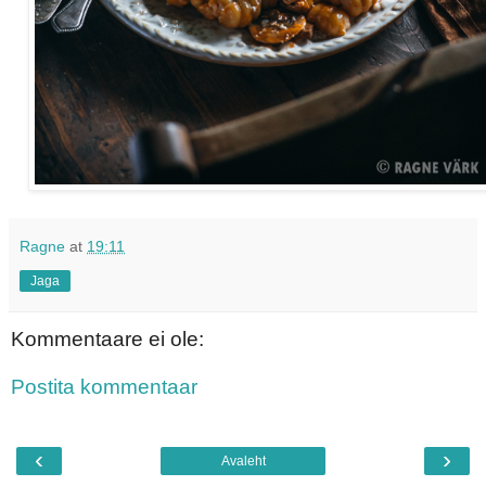
Ragne
at
19:11
Jaga
Kommentaare ei ole:
Postita kommentaar
‹
›
Avaleht