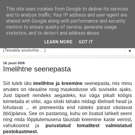
This site uses cookies from Google to deliver its services
and to analyze traffic. Your IP address and user-agent are
shared with Google along with performance and security
metrics to ensure quality of service, generate usage
statistics, and to detect and address abuse.
LEARN MORE
GOT IT
▼
18. juuni 2026
Imelihtne seenepasta
Siit tuleb üks
imelihtne ja kreemine
seenepasta, mis minu
arvates on ideaalne roog maakodusse või suviseks ajaks.
Just täpselt nendeks aegadeks, kui väga pikalt köögis
toimetada ei viitsi, aga siiski tahaks midagi tõeliselt head ja
lohutavat ... et premeerida end näiteks pärast väsitavat
(töö)päeva. See on pastaroog, kuhu on lisatud lahkelt seeni
ning mida lõpptulemusena täiustab kreemine kaste veinist,
vahukoorest ja
purustatud tomatitest valmistatud
pestokastmest.