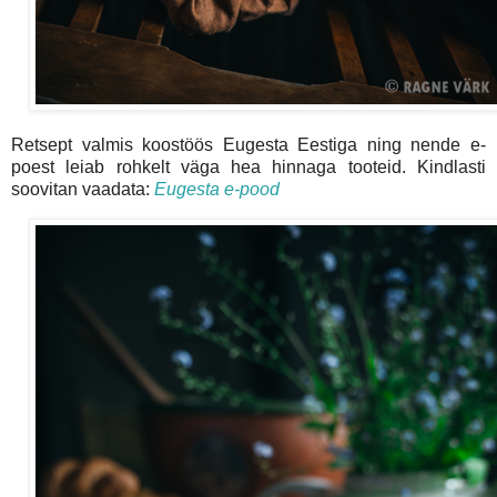
Retsept valmis koostöös Eugesta Eestiga ning nende e-
poest leiab rohkelt väga hea hinnaga tooteid. Kindlasti
soovitan vaadata:
Eugesta e-pood