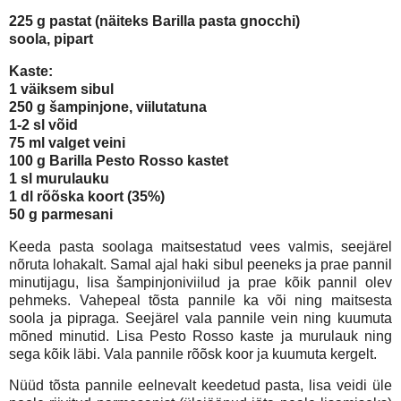
225 g pastat (näiteks Barilla pasta gnocchi)
soola, pipart
Kaste:
1 väiksem sibul
250 g šampinjone, viilutatuna
1-2 sl võid
75 ml valget veini
100 g Barilla Pesto Rosso kastet
1 sl murulauku
1 dl rõõska koort (35%)
50 g parmesani
Keeda pasta soolaga maitsestatud vees valmis, seejärel
nõruta lohakalt. Samal ajal haki sibul peeneks ja prae pannil
minutijagu, lisa šampinjoniviilud ja prae kõik pannil olev
pehmeks. Vahepeal tõsta pannile ka või ning maitsesta
soola ja pipraga. Seejärel vala pannile vein ning kuumuta
mõned minutid. Lisa Pesto Rosso kaste ja murulauk ning
sega kõik läbi. Vala pannile rõõsk koor ja kuumuta kergelt.
Nüüd tõsta pannile eelnevalt keedetud pasta, lisa veidi üle