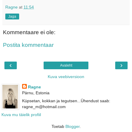
Ragne
at
11:54
Jaga
Kommentaare ei ole:
Postita kommentaar
‹
›
Avaleht
Kuva veebiversioon
Ragne
Pärnu, Estonia
Küpsetan, kokkan ja tegutsen...Ühendust saab:
ragne_m@hotmail.com
Kuva mu täielik profiil
Toetab
Blogger
.