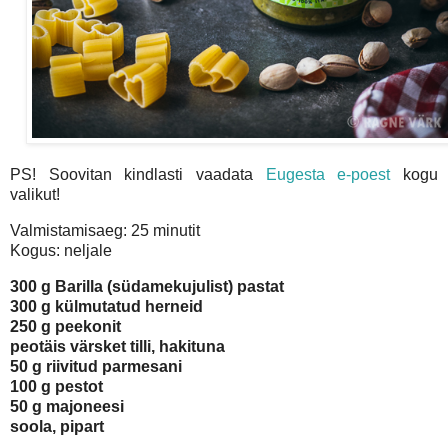
PS! Soovitan kindlasti vaadata
Eugesta e-poest
kogu
valikut!
Valmistamisaeg: 25 minutit
Kogus: neljale
300 g Barilla (südamekujulist) pastat
300 g külmutatud herneid
250 g peekonit
peotäis värsket tilli, hakituna
50 g riivitud parmesani
100 g pestot
50 g majoneesi
soola, pipart