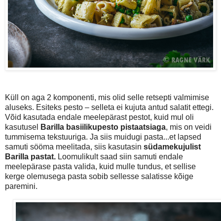
Küll on aga 2 komponenti, mis olid selle retsepti valmimise
aluseks. Esiteks pesto – selleta ei kujuta antud salatit ettegi.
Võid kasutada endale meelepärast pestot, kuid mul oli
kasutusel
Barilla basiilikupesto pistaatsiaga
, mis on veidi
tummisema tekstuuriga. Ja siis muidugi pasta...et lapsed
samuti sööma meelitada, siis kasutasin
südamekujulist
Barilla pastat.
Loomulikult saad siin samuti endale
meelepärase pasta valida, kuid mulle tundus, et sellise
kerge olemusega pasta sobib sellesse salatisse kõige
paremini.