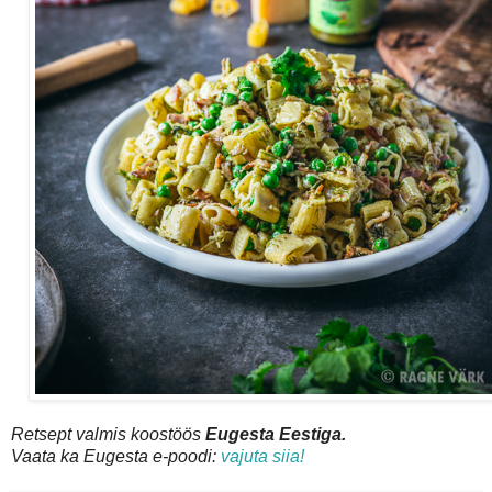
Retsept valmis koostöös
Eugesta Eestiga.
Vaata ka Eugesta e-poodi:
vajuta siia!