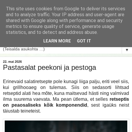
This site uses cookies from Google to deliver its services
and to analyze traffic. Your IP address and user-agent are
shared with Google along with performance and security
metrics to ensure quality of service, generate usage
statistics, and to detect and address abuse.
LEARN MORE
GOT IT
▼
22. mai 2026
Pastasalat peekoni ja pestoga
Erinevaid salatiretsepte pole kunagi liiga palju, eriti veel siis,
kui grillhooaeg on tulemas. Siis on sedasorti lihtsad
retseptid alati hea mõte, kuna maitsevad hästi ning valmivad
ilma suurema vaevata. Ma pean ütlema, et selles
retseptis
on peaosaliseks kõik komponendid
, sest igaüks neist
täiustab teineteist.