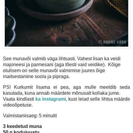
See munavõi valmib väga lihtsasti. Vahest lisan ka veidi
majoneesi ja parmesani (aga tõesti vaid veidike). Kõige
olulisem on selle munavõi valmimise juures õige
maitsestamine soola ja pipraga.
PS! Kurkumit lisama ei pea, aga mulle meeldib seda
kasutada, kuna annab määrdele mõnusalt kollaka jume.
Vaata kindlasti
ka instagrami,
kust leiad selle lihtsa määrde
videoõpetuse.
Valmistamisaeg: 5 minutit
3 keedetud muna
50 g kodujuustu