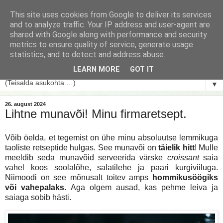
This site uses cookies from Google to deliver its services
and to analyze traffic. Your IP address and user-agent are
shared with Google along with performance and security
metrics to ensure quality of service, generate usage
statistics, and to detect and address abuse.
LEARN MORE
GOT IT
▼
26. august 2024
Lihtne munavõi! Minu firmaretsept.
Võib öelda, et tegemist on ühe minu absoluutse lemmikuga
taoliste retseptide hulgas. See munavõi on
täielik hitt
! Mulle
meeldib seda munavõid serveerida värske
croissant
saia
vahel koos soolalõhe, salatilehe ja paari kurgiviiluga.
Niimoodi on see mõnusalt toitev amps
hommikusöögiks
või vahepalaks.
Aga olgem ausad, kas pehme leiva ja
saiaga sobib hästi.