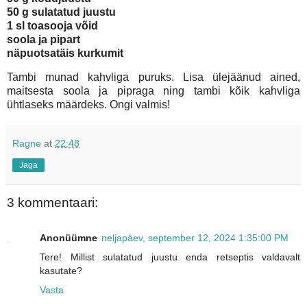
50 g sulatatud juustu
1 sl toasooja võid
soola ja pipart
näpuotsatäis kurkumit
Tambi munad kahvliga puruks. Lisa ülejäänud ained,
maitsesta soola ja pipraga ning tambi kõik kahvliga
ühtlaseks määrdeks. Ongi valmis!
Ragne
at
22:48
Jaga
3 kommentaari:
Anonüümne
neljapäev, september 12, 2024 1:35:00 PM
Tere! Millist sulatatud juustu enda retseptis valdavalt
kasutate?
Vasta