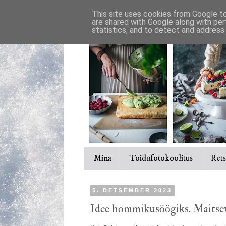
This site uses cookies from Google to 
are shared with Google along with per
statistics, and to detect and address
Mina
Toidufotokoolitus
Rets
5. DETSEMBER 2023
Idee hommikusöögiks. Maitsev