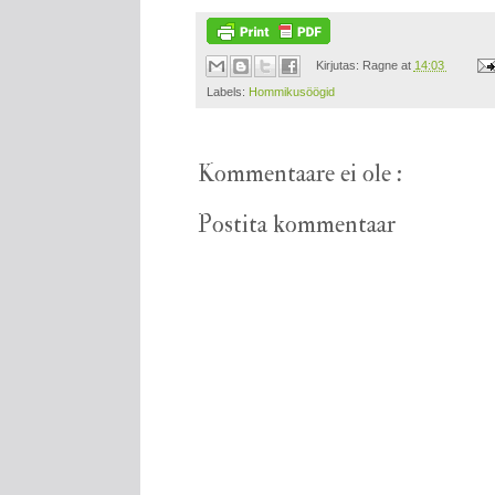
Kirjutas:
Ragne
at
14:03
Labels:
Hommikusöögid
Kommentaare ei ole :
Postita kommentaar