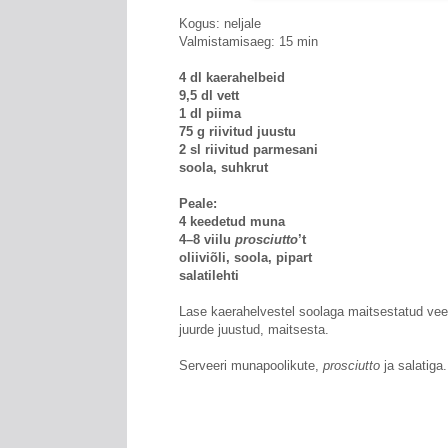
Kogus: neljale
Valmistamisaeg: 15 min
4 dl kaerahelbeid
9,5 dl vett
1 dl piima
75 g riivitud juustu
2 sl riivitud parmesani
soola, suhkrut
Peale:
4 keedetud muna
4–8 viilu
prosciutto
’t
oliiviõli, soola, pipart
salatilehti
Lase kaerahelvestel soolaga maitsestatud ve
juurde juustud, maitsesta.
Serveeri munapoolikute,
prosciutto
ja salatiga.