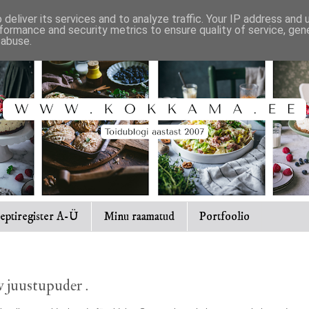
deliver its services and to analyze traffic. Your IP address and
formance and security metrics to ensure quality of service, ge
 abuse.
eptiregister A-Ü
Minu raamatud
Portfoolio
 juustupuder .