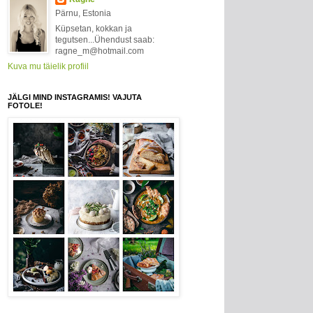
Pärnu, Estonia
Küpsetan, kokkan ja
tegutsen...Ühendust saab:
ragne_m@hotmail.com
Kuva mu täielik profiil
JÄLGI MIND INSTAGRAMIS! VAJUTA
FOTOLE!