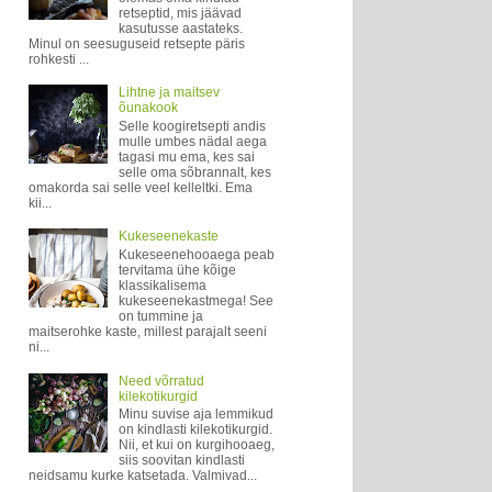
retseptid, mis jäävad
kasutusse aastateks.
Minul on seesuguseid retsepte päris
rohkesti ...
Lihtne ja maitsev
õunakook
Selle koogiretsepti andis
mulle umbes nädal aega
tagasi mu ema, kes sai
selle oma sõbrannalt, kes
omakorda sai selle veel kelleltki. Ema
kii...
Kukeseenekaste
Kukeseenehooaega peab
tervitama ühe kõige
klassikalisema
kukeseenekastmega! See
on tummine ja
maitserohke kaste, millest parajalt seeni
ni...
Need võrratud
kilekotikurgid
Minu suvise aja lemmikud
on kindlasti kilekotikurgid.
Nii, et kui on kurgihooaeg,
siis soovitan kindlasti
neidsamu kurke katsetada. Valmivad...