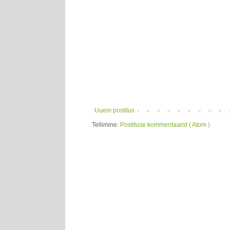
Uuem postitus
Tellimine:
Postituse kommentaarid ( Atom )