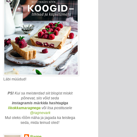
Läbi müüdud!
PS!
Kui sa meisterdad siit blogist miskit
põnevat, siis võid seda
instagramis märkida
hashtagiga
#kokkamaragnega
või lisa postitusele
@ragnevark
Mul oleks rõõm näha ja jagada ka teistega
seda, mida teinud oled
!
Ragne