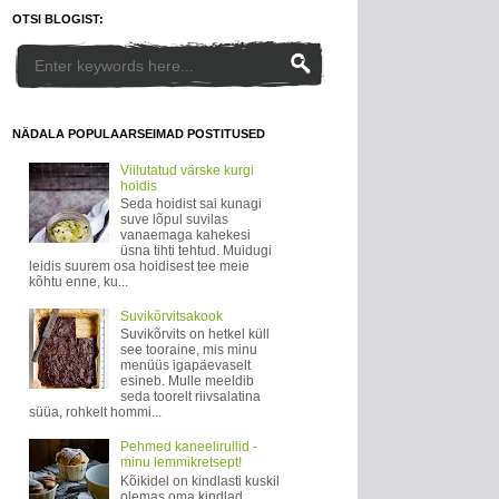
OTSI BLOGIST:
NÄDALA POPULAARSEIMAD POSTITUSED
Viilutatud värske kurgi
hoidis
Seda hoidist sai kunagi
suve lõpul suvilas
vanaemaga kahekesi
üsna tihti tehtud. Muidugi
leidis suurem osa hoidisest tee meie
kõhtu enne, ku...
Suvikõrvitsakook
Suvikõrvits on hetkel küll
see tooraine, mis minu
menüüs igapäevaselt
esineb. Mulle meeldib
seda toorelt riivsalatina
süüa, rohkelt hommi...
Pehmed kaneelirullid -
minu lemmikretsept!
Kõikidel on kindlasti kuskil
olemas oma kindlad