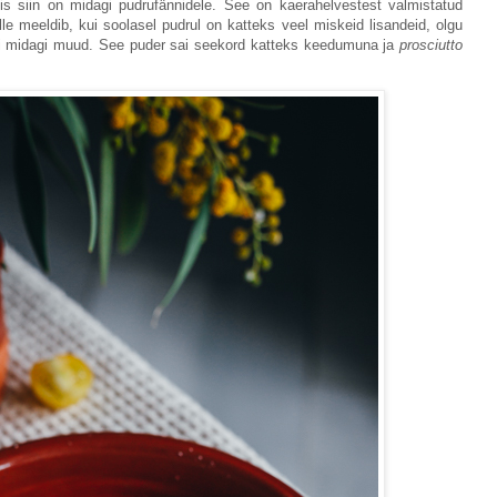
s siin on midagi pudrufännidele. See on kaerahelvestest valmistatud
e meeldib, kui soolasel pudrul on katteks veel miskeid lisandeid, olgu
või midagi muud. See puder sai seekord katteks keedumuna ja
prosciutto