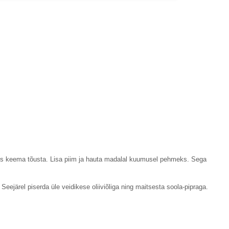
es keema tõusta. Lisa piim ja hauta madalal kuumusel pehmeks. Sega
 Seejärel piserda üle veidikese oliiviõliga ning maitsesta soola-pipraga.