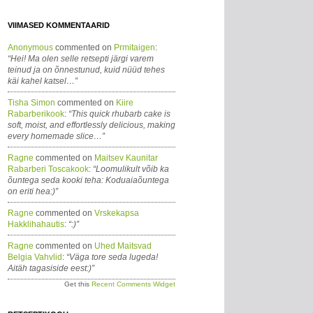
VIIMASED KOMMENTAARID
Anonymous
commented on
Prmitaigen
:
“Hei! Ma olen selle retsepti järgi varem
teinud ja on õnnestunud, kuid nüüd tehes
käi kahel katsel…”
Tisha Simon
commented on
Kiire
Rabarberikook
:
“This quick rhubarb cake is
soft, moist, and effortlessly delicious, making
every homemade slice…”
Ragne
commented on
Maitsev Kaunitar
Rabarberi Toscakook
:
“Loomulikult võib ka
õuntega seda kooki teha: Koduaiaõuntega
on eriti hea:)”
Ragne
commented on
Vrskekapsa
Hakklihahautis
:
“:)”
Ragne
commented on
Uhed Maitsvad
Belgia Vahvlid
:
“Väga tore seda lugeda!
Aitäh tagasiside eest:)”
Get this
Recent Comments Widget