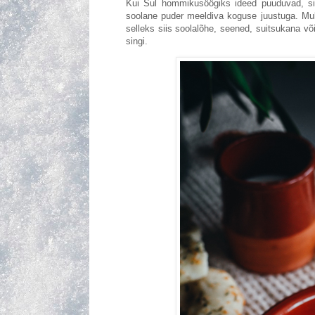
Kui Sul hommikusöögiks ideed puuduvad, sii
soolane puder meeldiva koguse juustuga. Mull
selleks siis soolalõhe, seened, suitsukana 
singi.