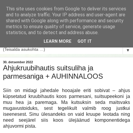
This site uses cookies from Google to deliver its services
and to analyze traffic. Your IP address and user-agent are
shared with Google along with performance and security
metrics to ensure quality of service, generate usage
statistics, and to detect and address abuse.
LEARN MORE
GOT IT
▼
30. detsember 2022
Ahjukruubihautis suitsuliha ja
parmesaniga + AUHINNALOOS
Siin on midagi jahedale hooajale eriti sobivat – ahjus
küpsetatud kruubihautis koos parmesani, suitsupeekoni ja
muu hea ja paremaga. Ma kutsuksin seda maitsvaks
mugavustoiduks, sest tegelikult valmib roog justkui
iseenesest. Sinu ülesandeks on vaid kruupe leotada ning
need seejärel siis koos ülejäänud komponentidega
ahjuvormi pista.