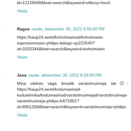
id=12126948&feat=search&keyword=villeroy+boch
Vasta
Ragne
reede, detsember 30, 2022 8:58:00 PM
https://kaup24.ee/et/kohvimasinad/kohvimasin-
espressomasin-philips-lattego-ep223540?
id=3155344&feat=search&keyword=kohvimasin
Vasta
Jane
reede, detsember 30, 2022 8:59:00 PM
Mina oleksin väga õnnelik varstolmuimeja üle🙂:
https://kaup24.ee/et/kodumasinad-
kodutehnika/kodumasinad/varstolmuimejad/varstolmuimeja-
varstolmuimeja-philips-fc672901?
id=8901268&feat=search&keyword=varstolmuimeja+philips
Vasta