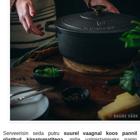
Serveerisin seda putru
suurel vaagnal koos pannil
röstitud kirsstomatitega
, mille valmistamiseks panin