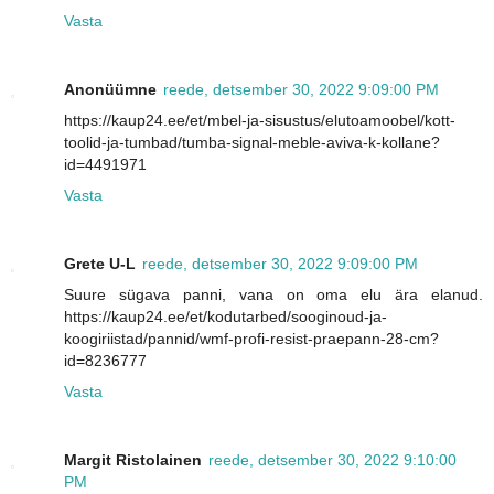
Vasta
Anonüümne
reede, detsember 30, 2022 9:09:00 PM
https://kaup24.ee/et/mbel-ja-sisustus/elutoamoobel/kott-
toolid-ja-tumbad/tumba-signal-meble-aviva-k-kollane?
id=4491971
Vasta
Grete U-L
reede, detsember 30, 2022 9:09:00 PM
Suure sügava panni, vana on oma elu ära elanud.
https://kaup24.ee/et/kodutarbed/sooginoud-ja-
koogiriistad/pannid/wmf-profi-resist-praepann-28-cm?
id=8236777
Vasta
Margit Ristolainen
reede, detsember 30, 2022 9:10:00
PM