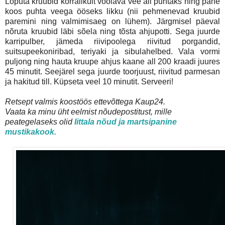
Loputa kruubid korralikult voolava vee all puhtaks ning pane
koos puhta veega ööseks likku (nii pehmenevad kruubid
paremini ning valmimisaeg on lühem). Järgmisel päeval
nõruta kruubid läbi sõela ning tõsta ahjupotti. Sega juurde
karripulber, jämeda riivipoolega riivitud porgandid,
suitsupeekoniribad, teriyaki ja sibulahelbed. Vala vormi
puljong ning hauta kruupe ahjus kaane all 200 kraadi juures
45 minutit. Seejärel sega juurde toorjuust, riivitud parmesan
ja hakitud till. Küpseta veel 10 minutit. Serveeri!
Retsept valmis koostöös ettevõttega Kaup24.
Vaata ka minu üht eelmist nõudepostitust, mille
peategelaseks olid
Iittala nõud ja martsipanine
mustikakook.