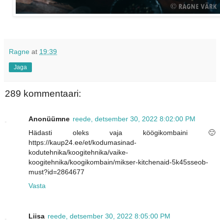
Ragne
at
19:39
Jaga
289 kommentaari:
Anonüümne
reede, detsember 30, 2022 8:02:00 PM
Hädasti oleks vaja köögikombaini 🙂
https://kaup24.ee/et/kodumasinad-
kodutehnika/koogitehnika/vaike-
koogitehnika/koogikombain/mikser-kitchenaid-5k45sseob-
must?id=2864677
Vasta
Liisa
reede, detsember 30, 2022 8:05:00 PM