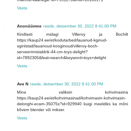
Vasta
Anonüümne
reede, detsember 30, 2022 8:41:00 PM
Kindlasti midagi Villeroy ja Bochilt
https://kaup24.ee/et/kodutarbed/lauanud-kginud-
sgiriistad/lauanoud-kooginoud/villeroy-boch-
serveerimistaldrik-44-cm-toys-delight?
id=7892305&feat=search&keyword=toys+delight
Vasta
Ave N
reede, detsember 30, 2022 8:41:00 PM
Mina valiksin kohvimasina
https://kaup24.ee/et/kohvimasinad/kohvimasin-kohvimasin-
delonghi-ecam-35075s?id=929940 kuigi meeldiks ka mõni
kõvem blender või mikser.
Vasta