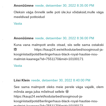
Anonüümne
reede, detsember 30, 2022 8:35:00 PM
Oleksin väģa õnnelik selle poti üle,kui võidaksid,mulle väga
meeldivad potitoidud
Vasta
Anonüümne
reede, detsember 30, 2022 8:36:00 PM
Kuna vana malmpott andis otsad, siis selle sama ostakski
🙈 https://kaup24.ee/et/kodutarbed/sooginoud-ja-
koogiriistad/potid/berlingerhaus-black-royal-hautise-nou-
malmist-kaanega?id=7551170&mid=10100171
Vasta
Liisi Klein
reede, detsember 30, 2022 8:40:00 PM
See sama malmpott oleks meie perele väga vajalik, olem
mõnda aega juba mõelnud sellele 🤩
https://kaup24.ee/et/kodutarbed/sooginoud-ja-
koogiriistad/potid/berlingerhaus-black-royal-hautise-nou-
malmist-kaanega?id=7551170&mid=10100171