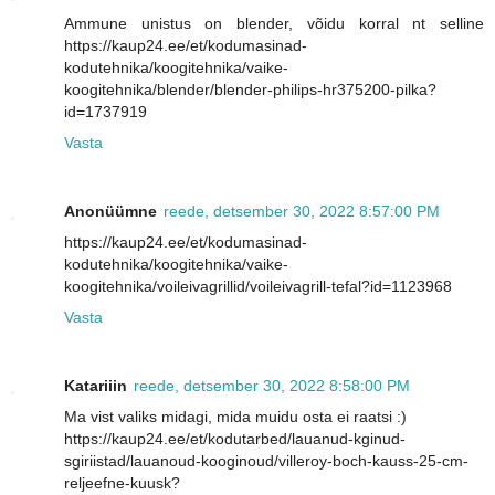
Ammune unistus on blender, võidu korral nt selline
https://kaup24.ee/et/kodumasinad-
kodutehnika/koogitehnika/vaike-
koogitehnika/blender/blender-philips-hr375200-pilka?
id=1737919
Vasta
Anonüümne
reede, detsember 30, 2022 8:57:00 PM
https://kaup24.ee/et/kodumasinad-
kodutehnika/koogitehnika/vaike-
koogitehnika/voileivagrillid/voileivagrill-tefal?id=1123968
Vasta
Katariiin
reede, detsember 30, 2022 8:58:00 PM
Ma vist valiks midagi, mida muidu osta ei raatsi :)
https://kaup24.ee/et/kodutarbed/lauanud-kginud-
sgiriistad/lauanoud-kooginoud/villeroy-boch-kauss-25-cm-
reljeefne-kuusk?