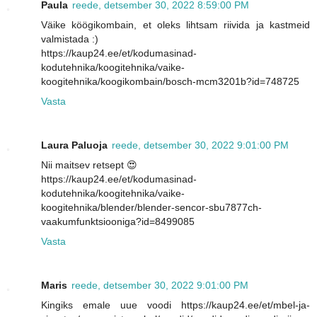
Paula
reede, detsember 30, 2022 8:59:00 PM
Väike köögikombain, et oleks lihtsam riivida ja kastmeid
valmistada :)
https://kaup24.ee/et/kodumasinad-
kodutehnika/koogitehnika/vaike-
koogitehnika/koogikombain/bosch-mcm3201b?id=748725
Vasta
Laura Paluoja
reede, detsember 30, 2022 9:01:00 PM
Nii maitsev retsept 😍
https://kaup24.ee/et/kodumasinad-
kodutehnika/koogitehnika/vaike-
koogitehnika/blender/blender-sencor-sbu7877ch-
vaakumfunktsiooniga?id=8499085
Vasta
Maris
reede, detsember 30, 2022 9:01:00 PM
Kingiks emale uue voodi https://kaup24.ee/et/mbel-ja-