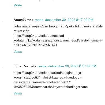
Vasta
Anonüümne
reede, detsember 30, 2022 8:17:00 PM
Juba aasta aega võtan hoogu, et lõpuks tolmuimeja endale
muretseda.
https://kaup24.ee/et/kodumasinad-
kodutehnika/kodumasinad/varstolmuimejad/varstolmuimeja-
philips-fc672701?id=3561421
Vasta
Liina Raamets
reede, detsember 30, 2022 8:17:00 PM
https://kaup24.ee/et/kodutarbed/sooginoud-ja-
koogiriistad/potid/malmist-kaanega-haudepott-
berlingerhaus-emerald-collection-435?
id=3803446&feat=search&keyword=berlingerhaus
Vasta