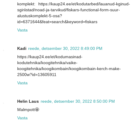
komplekt: https://kaup24.ee/et/kodutarbed/lauanud-kginud-
sgiriistad/noad-ja-tarvikud/fiskars-functional-form-suur-
alustuskomplekt-5-osa?
id=6371644&feat=search&keyword=fiskars
Vasta
Kadi
reede, detsember 30, 2022 8:49:00 PM
https://kaup24.ee/et/kodumasinad-
kodutehnika/koogitehnika/vaike-
koogitehnika/koogikombain/koogikombain-kerch-make-
2500w?id=13605911
Vasta
Helin Laus
reede, detsember 30, 2022 8:50:00 PM
Malmpott🤩
Vasta