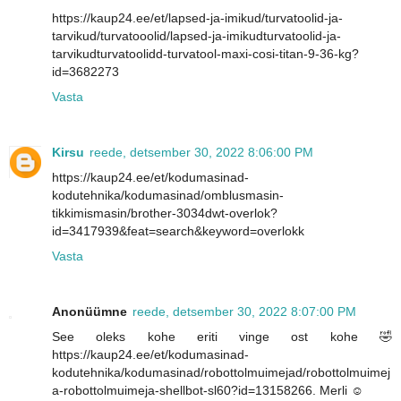
https://kaup24.ee/et/lapsed-ja-imikud/turvatoolid-ja-
tarvikud/turvatooolid/lapsed-ja-imikudturvatoolid-ja-
tarvikudturvatoolidd-turvatool-maxi-cosi-titan-9-36-kg?
id=3682273
Vasta
Kirsu
reede, detsember 30, 2022 8:06:00 PM
https://kaup24.ee/et/kodumasinad-
kodutehnika/kodumasinad/omblusmasin-
tikkimismasin/brother-3034dwt-overlok?
id=3417939&feat=search&keyword=overlokk
Vasta
Anonüümne
reede, detsember 30, 2022 8:07:00 PM
See oleks kohe eriti vinge ost kohe 🤣
https://kaup24.ee/et/kodumasinad-
kodutehnika/kodumasinad/robottolmuimejad/robottolmuimej
a-robottolmuimeja-shellbot-sl60?id=13158266. Merli ☺️