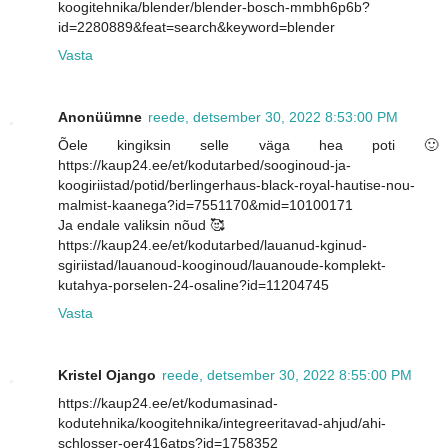
koogitehnika/blender/blender-bosch-mmbh6p6b?
id=2280889&feat=search&keyword=blender
Vasta
Anonüümne
reede, detsember 30, 2022 8:53:00 PM
Õele kingiksin selle väga hea poti 🙂
https://kaup24.ee/et/kodutarbed/sooginoud-ja-
koogiriistad/potid/berlingerhaus-black-royal-hautise-nou-
malmist-kaanega?id=7551170&mid=10100171
Ja endale valiksin nõud 🥰
https://kaup24.ee/et/kodutarbed/lauanud-kginud-
sgiriistad/lauanoud-kooginoud/lauanoude-komplekt-
kutahya-porselen-24-osaline?id=11204745
Vasta
Kristel Ojango
reede, detsember 30, 2022 8:55:00 PM
https://kaup24.ee/et/kodumasinad-
kodutehnika/koogitehnika/integreeritavad-ahjud/ahi-
schlosser-oer416atps?id=1758352