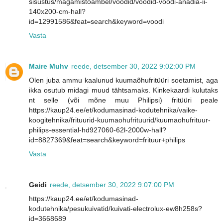
sisustus/magamistoambel/voodid/voodid-voodi-anadia-ii-
140x200-cm-hall?
id=12991586&feat=search&keyword=voodi
Vasta
Maire Muhv
reede, detsember 30, 2022 9:02:00 PM
Olen juba ammu kaalunud kuumaõhufritüüri soetamist, aga
ikka osutub midagi muud tähtsamaks. Kinkekaardi kulutaks
nt selle (või mõne muu Philipsi) fritüüri peale
https://kaup24.ee/et/kodumasinad-kodutehnika/vaike-
koogitehnika/frituurid-kuumaohufrituurid/kuumaohufrituur-
philips-essential-hd927060-62l-2000w-hall?
id=8827369&feat=search&keyword=frituur+philips
Vasta
Geidi
reede, detsember 30, 2022 9:07:00 PM
https://kaup24.ee/et/kodumasinad-
kodutehnika/pesukuivatid/kuivati-electrolux-ew8h258s?
id=3668689