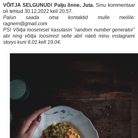
VÕITJA SELGUNUD! Palju õnne, Juta.
Sinu kommentaar
oli tehtud 30.12.2022 kell 20.57
.
Palun saada oma kontaktid mulle meilile:
ragnem@gmail.com
PS! Võitja loosimisel kasutasin "random number generator"
abi ning võitja loosimist selle abil näeb minu instagrami
storys kuni 6.01 kell 19.04.