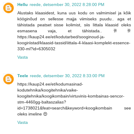
Hellu
reede, detsember 30, 2022 8:28:00 PM
Alustaks klaasidest, kuna uus kodu on valmimisel ja kõik
kööginõud on sellesse majja viimiseks puudu.. aga et
tähistada peatset sisse kolimist, siis Iittala klaasid oleks
esmasena vaja, et tähistada.. 🥂🥂
https://kaup24.ee/et/kodutarbed/sooginoud-ja-
koogiriistad/klaasid-tassid/iittala-4-klaasi-komplekt-essence-
330-ml?id=6305032
Vasta
Teele
reede, detsember 30, 2022 8:33:00 PM
https://kaup24.ee/et/kodumasinad-
kodutehnika/koogitehnika/vaike-
koogitehnika/koogikombain/virtuvinis-kombainas-sencor-
stm-4460gg-baltaszalias?
id=1738021&feat=search&keyword=koogikombain see
oleks imeline 😍
Vasta