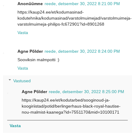
Anonüümne
reede, detsember 30, 2022 8:21:00 PM
https://kaup24.ee/et/kodumasinad-
kodutehnika/kodumasinad/varstolmuimejad/varstolmuimeja-
varstolmuimeja-philips-fc672901?id=8901268
Vasta
Agne Põlder
reede, detsember 30, 2022 8:24:00 PM
Sooviksin malmpotti :)
Vasta
Vastused
Agne Põlder
reede, detsember 30, 2022 8:25:00 PM
https://kaup24.ee/et/kodutarbed/sooginoud-ja-
koogiriistad/potid/berlingerhaus-black-royal-hautise-
nou-malmist-kaanega?id=7551170&mid=10100171
Vasta