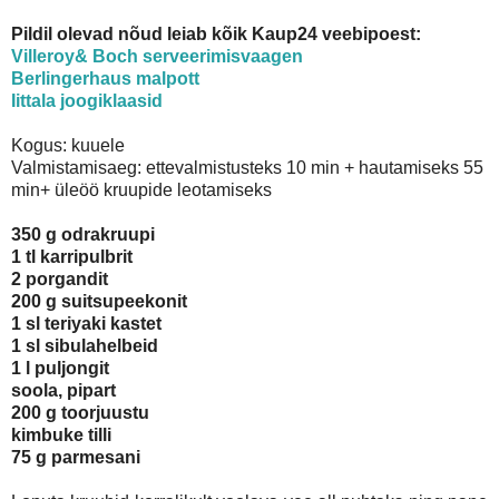
Pildil olevad nõud leiab kõik Kaup24 veebipoest:
Villeroy& Boch serveerimisvaagen
Berlingerhaus malpott
Iittala joogiklaasid
Kogus: kuuele
Valmistamisaeg: ettevalmistusteks 10 min + hautamiseks 55
min+ üleöö kruupide leotamiseks
350 g odrakruupi
1 tl karripulbrit
2 porgandit
200 g suitsupeekonit
1 sl teriyaki kastet
1 sl sibulahelbeid
1 l puljongit
soola, pipart
200 g toorjuustu
kimbuke tilli
75 g parmesani