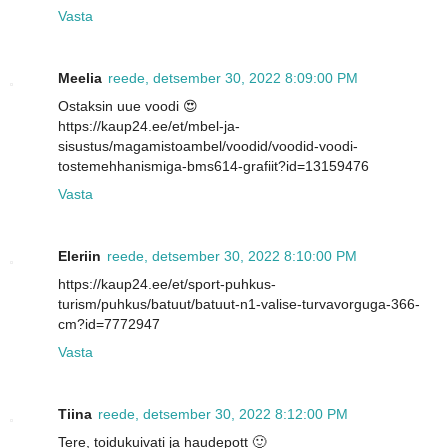
Vasta
Meelia
reede, detsember 30, 2022 8:09:00 PM
Ostaksin uue voodi 😍
https://kaup24.ee/et/mbel-ja-
sisustus/magamistoambel/voodid/voodid-voodi-
tostemehhanismiga-bms614-grafiit?id=13159476
Vasta
Eleriin
reede, detsember 30, 2022 8:10:00 PM
https://kaup24.ee/et/sport-puhkus-
turism/puhkus/batuut/batuut-n1-valise-turvavorguga-366-
cm?id=7772947
Vasta
Tiina
reede, detsember 30, 2022 8:12:00 PM
Tere, toidukuivati ja haudepott 🙂