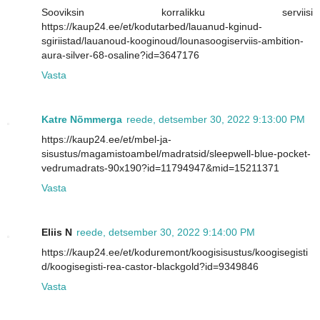
Sooviksin korralikku serviisi
https://kaup24.ee/et/kodutarbed/lauanud-kginud-
sgiriistad/lauanoud-kooginoud/lounasoogiserviis-ambition-
aura-silver-68-osaline?id=3647176
Vasta
Katre Nõmmerga
reede, detsember 30, 2022 9:13:00 PM
https://kaup24.ee/et/mbel-ja-
sisustus/magamistoambel/madratsid/sleepwell-blue-pocket-
vedrumadrats-90x190?id=11794947&mid=15211371
Vasta
Eliis N
reede, detsember 30, 2022 9:14:00 PM
https://kaup24.ee/et/koduremont/koogisisustus/koogisegisti
d/koogisegisti-rea-castor-blackgold?id=9349846
Vasta