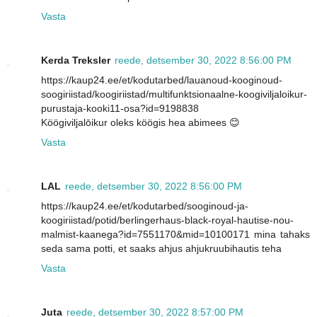
Vasta
Kerda Treksler
reede, detsember 30, 2022 8:56:00 PM
https://kaup24.ee/et/kodutarbed/lauanoud-kooginoud-
soogiriistad/koogiriistad/multifunktsionaalne-koogiviljaloikur-
purustaja-kooki11-osa?id=9198838
Köögiviljalōikur oleks köögis hea abimees 😊
Vasta
LAL
reede, detsember 30, 2022 8:56:00 PM
https://kaup24.ee/et/kodutarbed/sooginoud-ja-
koogiriistad/potid/berlingerhaus-black-royal-hautise-nou-
malmist-kaanega?id=7551170&mid=10100171 mina tahaks
seda sama potti, et saaks ahjus ahjukruubihautis teha
Vasta
Juta
reede, detsember 30, 2022 8:57:00 PM