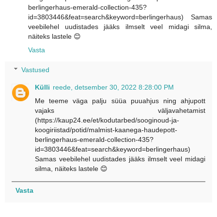
berlingerhaus-emerald-collection-435?
id=3803446&feat=search&keyword=berlingerhaus) Samas
veebilehel uudistades jääks ilmselt veel midagi silma,
näiteks lastele 😊
Vasta
Vastused
Külli
reede, detsember 30, 2022 8:28:00 PM
Me teeme väga palju süüa puuahjus ning ahjupott
vajaks väljavahetamist
(https://kaup24.ee/et/kodutarbed/sooginoud-ja-
koogiriistad/potid/malmist-kaanega-haudepott-
berlingerhaus-emerald-collection-435?
id=3803446&feat=search&keyword=berlingerhaus)
Samas veebilehel uudistades jääks ilmselt veel midagi
silma, näiteks lastele 😊
Vasta