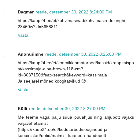
Dagmar
reede, detsember 30, 2022 8:24:00 PM
https://kaup24.ee/et/kohvimasinad/kohvimasin-delonghi-
23460w?id=5658811
Vasta
Anonüümne
reede, detsember 30, 2022 8:26:00 PM
https://kaup24.ee/et/lemmikloomatarbed/kassid/kraapimispo
st/kassimaja-alba-brown-118-cm?
id=3037150&feat=search&keyword=kassimaja
Ja seejärel mõned köögitatvikud 🙂
Vasta
Külli
reede, detsember 30, 2022 8:27:00 PM
Me teeme väga palju süüa puuahjus ning ahjupott vajaks
väljavahetamist
(https://kaup24.ee/et/kodutarbed/sooginoud-ja-
koogiriistad/potid/malmist-kaanega-haudepott-