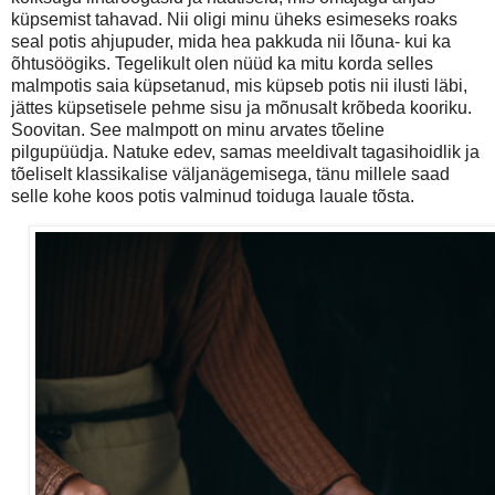
küpsemist tahavad. Nii oligi minu üheks esimeseks roaks
seal potis ahjupuder, mida hea pakkuda nii lõuna- kui ka
õhtusöögiks. Tegelikult olen nüüd ka mitu korda selles
malmpotis saia küpsetanud, mis küpseb potis nii ilusti läbi,
jättes küpsetisele pehme sisu ja mõnusalt krõbeda kooriku.
Soovitan. See malmpott on minu arvates tõeline
pilgupüüdja. Natuke edev, samas meeldivalt tagasihoidlik ja
tõeliselt klassikalise väljanägemisega, tänu millele saad
selle kohe koos potis valminud toiduga lauale tõsta.