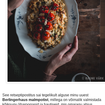
See retseptipostitus sai tegelikult alguse minu uuest
Berlingerhaus malmpotist
, millega on võimalik valmistada
kõiksugu liharoogasid ja hautiseid, mis omajagu ahjus