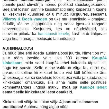
pannile pisut oliivõli ja mõned poolikud küüslauguküüned.
Seejärel tõstsin pannile kirsstomatid ning küpsetasin kaane
all keskmisel kuumusel ca 8 minutit. Kusjuures, seesama
Villeroy & Boch vaagen
on üks mu lemmikuid – omajagu
pidulik, tõeline pilgupüüdja ning sobiv igasugu roogade
serveerimiseks. Kusjuures, kes on nõudefännid, siis
soovitan piiluda ka
hansaposti lehele
, kust leiab tihtipeale
väga hea hinnaga imeilusaid lauanõusid;)
AUHINNALOOS!
Ja nüüd ühe eriti ägeda auhinnaloosi juurde. Nimelt on mul
suur rõõm loosida välja üks 300 eurone
Kaup24
kinkekaart
, mida saad kaup24 lehel kulutada täpselt nii,
nagu ise soovid. Selle e-poe valik on väga lai, nii et ma
arvan, et selline kinkekaart kulub vist küll kõikidele ära.
Ühesõnaga, kui sa sooviksid loosist osa võtta ja saada selle
kinkekaardi omanikuks, siis anna mulle selle postituse
kommentaarides lingina märku, mida sa
Kaup24 lehelt
esmalt selle kinkekaardi eest ostaksid.
Kinkekaardi võitja kuulutan välja
4.jaanuaril siinsamas
postituses!
Auhinnamäng algab nüüd!