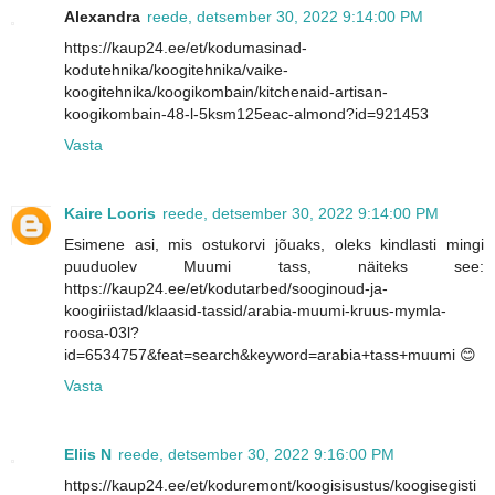
Alexandra
reede, detsember 30, 2022 9:14:00 PM
https://kaup24.ee/et/kodumasinad-
kodutehnika/koogitehnika/vaike-
koogitehnika/koogikombain/kitchenaid-artisan-
koogikombain-48-l-5ksm125eac-almond?id=921453
Vasta
Kaire Looris
reede, detsember 30, 2022 9:14:00 PM
Esimene asi, mis ostukorvi jõuaks, oleks kindlasti mingi
puuduolev Muumi tass, näiteks see:
https://kaup24.ee/et/kodutarbed/sooginoud-ja-
koogiriistad/klaasid-tassid/arabia-muumi-kruus-mymla-
roosa-03l?
id=6534757&feat=search&keyword=arabia+tass+muumi 😊
Vasta
Eliis N
reede, detsember 30, 2022 9:16:00 PM
https://kaup24.ee/et/koduremont/koogisisustus/koogisegisti