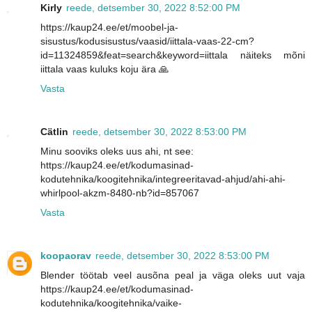
Kirly
reede, detsember 30, 2022 8:52:00 PM
https://kaup24.ee/et/moobel-ja-
sisustus/kodusisustus/vaasid/iittala-vaas-22-cm?
id=11324859&feat=search&keyword=iittala näiteks mõni
iittala vaas kuluks koju ära 🙏
Vasta
Cätlin
reede, detsember 30, 2022 8:53:00 PM
Minu sooviks oleks uus ahi, nt see:
https://kaup24.ee/et/kodumasinad-
kodutehnika/koogitehnika/integreeritavad-ahjud/ahi-ahi-
whirlpool-akzm-8480-nb?id=857067
Vasta
koopaorav
reede, detsember 30, 2022 8:53:00 PM
Blender töötab veel ausõna peal ja väga oleks uut vaja
https://kaup24.ee/et/kodumasinad-
kodutehnika/koogitehnika/vaike-