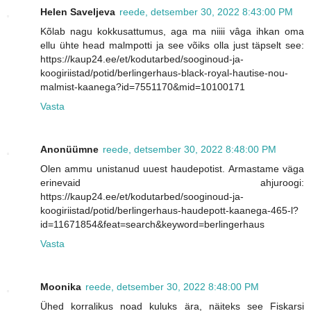
Helen Saveljeva
reede, detsember 30, 2022 8:43:00 PM
Kõlab nagu kokkusattumus, aga ma niiii vâga ihkan oma
ellu ühte head malmpotti ja see võiks olla just täpselt see:
https://kaup24.ee/et/kodutarbed/sooginoud-ja-
koogiriistad/potid/berlingerhaus-black-royal-hautise-nou-
malmist-kaanega?id=7551170&mid=10100171
Vasta
Anonüümne
reede, detsember 30, 2022 8:48:00 PM
Olen ammu unistanud uuest haudepotist. Armastame väga
erinevaid ahjuroogi:
https://kaup24.ee/et/kodutarbed/sooginoud-ja-
koogiriistad/potid/berlingerhaus-haudepott-kaanega-465-l?
id=11671854&feat=search&keyword=berlingerhaus
Vasta
Moonika
reede, detsember 30, 2022 8:48:00 PM
Ühed korralikus noad kuluks ära, näiteks see Fiskarsi