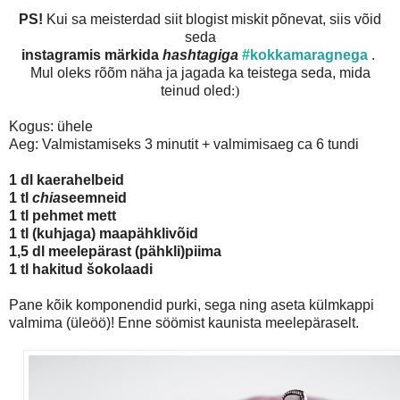
PS!
Kui sa meisterdad siit blogist miskit põnevat, siis võid
seda
instagramis märkida
hashtagiga
#kokkamaragnega
.
Mul oleks rõõm näha ja jagada ka teistega seda, mida
teinud oled
:)
Kogus: ühele
Aeg: Valmistamiseks 3 minutit + valmimisaeg ca 6 tundi
1 dl kaerahelbeid
1 tl
chia
seemneid
1 tl pehmet mett
1 tl (kuhjaga) maapähklivõid
1,5 dl meelepärast (pähkli)piima
1 tl hakitud šokolaadi
Pane kõik komponendid purki, sega ning aseta külmkappi
valmima (üleöö)! Enne söömist kaunista meelepäraselt.