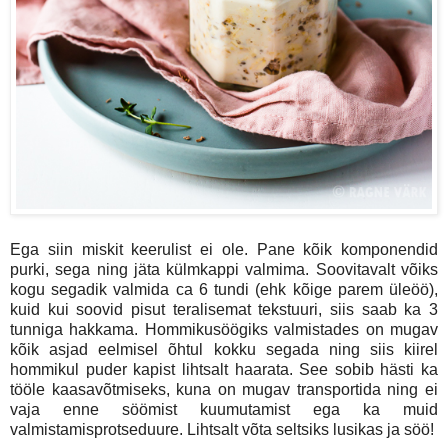
Ega siin miskit keerulist ei ole. Pane kõik komponendid
purki, sega ning jäta külmkappi valmima. Soovitavalt võiks
kogu segadik valmida ca 6 tundi (ehk kõige parem üleöö),
kuid kui soovid pisut teralisemat tekstuuri, siis saab ka 3
tunniga hakkama. Hommikusöögiks valmistades on mugav
kõik asjad eelmisel õhtul kokku segada ning siis kiirel
hommikul puder kapist lihtsalt haarata. See sobib hästi ka
tööle kaasavõtmiseks, kuna on mugav transportida ning ei
vaja enne söömist kuumutamist ega ka muid
valmistamisprotseduure. Lihtsalt võta seltsiks lusikas ja söö!