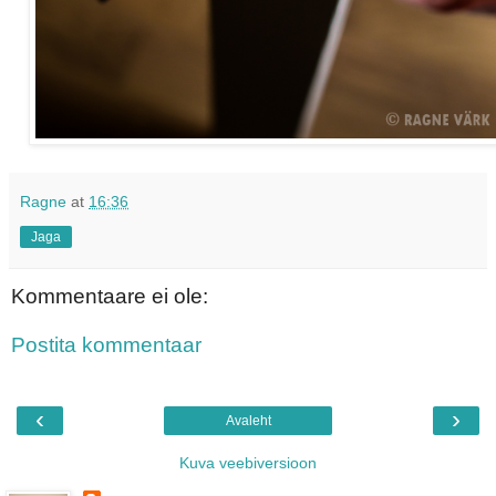
Ragne
at
16:36
Jaga
Kommentaare ei ole:
Postita kommentaar
‹
›
Avaleht
Kuva veebiversioon