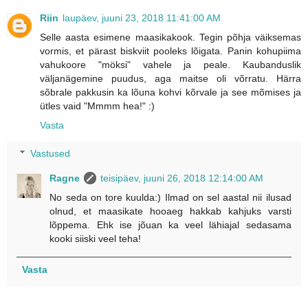
Riin
laupäev, juuni 23, 2018 11:41:00 AM
Selle aasta esimene maasikakook. Tegin põhja väiksemas
vormis, et pärast biskviit pooleks lõigata. Panin kohupiima
vahukoore "möksi" vahele ja peale. Kaubanduslik
väljanägemine puudus, aga maitse oli võrratu. Härra
sõbrale pakkusin ka lõuna kohvi kõrvale ja see mõmises ja
ütles vaid "Mmmm hea!" :)
Vasta
Vastused
Ragne
teisipäev, juuni 26, 2018 12:14:00 AM
No seda on tore kuulda:) Ilmad on sel aastal nii ilusad
olnud, et maasikate hooaeg hakkab kahjuks varsti
lõppema. Ehk ise jõuan ka veel lähiajal sedasama
kooki siiski veel teha!
Vasta