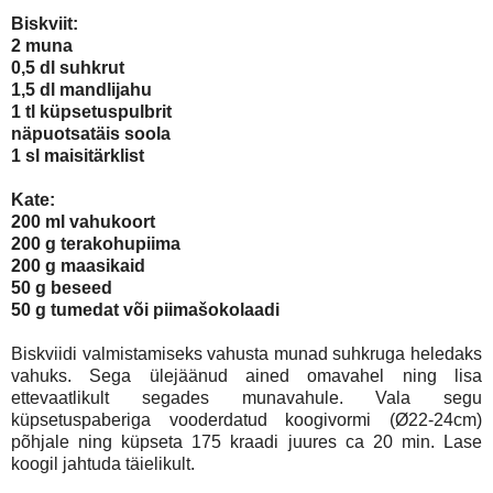
Biskviit:
2 muna
0,5 dl suhkrut
1,5 dl mandlijahu
1 tl küpsetuspulbrit
näpuotsatäis soola
1 sl maisitärklist
Kate:
200 ml vahukoort
200 g terakohupiima
200 g maasikaid
50 g beseed
50 g tumedat või piimašokolaadi
Biskviidi valmistamiseks vahusta munad suhkruga heledaks
vahuks. Sega ülejäänud ained omavahel ning lisa
ettevaatlikult segades munavahule. Vala segu
küpsetuspaberiga vooderdatud koogivormi (
Ø
22-24cm)
põhjale ning küpseta 175 kraadi juures ca 20 min. Lase
koogil jahtuda täielikult.