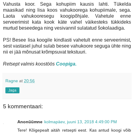
Vahusta koor. Sega kohupiim kausis lahti. Tükelda
maasikad ning lisa koos vahukoorega kohupiimale, sega.
Laota vahukooresegu koogipõhjale. Vahetule enne
serveerimist kata kook käte vahel väikesteks tükkideks
murtud beseedega ning vesivannil sulatatud šokolaadiga.
PS! Besee lisa koogile kindlasti vahetult enne serveerimist,
sest vastasel juhul sulab besee vahukoore seguga ühte ning
nii ei jää mõnusat krõmpsuvat tekstuuri.
Retsept valmis koostöös
Coopiga.
Ragne
at
20:56
Jaga
5 kommentaari:
Anonüümne
kolmapäev, juuni 13, 2018 4:49:00 PM
Tere! Kõigepealt aitäh retsepti eest. Kas antud koogi võib