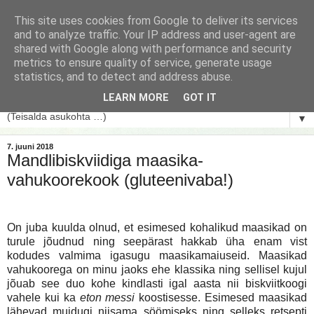
This site uses cookies from Google to deliver its services
and to analyze traffic. Your IP address and user-agent are
shared with Google along with performance and security
metrics to ensure quality of service, generate usage
statistics, and to detect and address abuse.
LEARN MORE
GOT IT
▼
7. juuni 2018
Mandlibiskviidiga maasika-
vahukoorekook (gluteenivaba!)
On juba kuulda olnud, et esimesed kohalikud maasikad on
turule jõudnud ning seepärast hakkab üha enam vist
kodudes valmima igasugu maasikamaiuseid. Maasikad
vahukoorega on minu jaoks ehe klassika ning sellisel kujul
jõuab see duo kohe kindlasti igal aasta nii biskviitkoogi
vahele kui ka
eton messi
koostisesse. Esimesed maasikad
lähevad muidugi niisama söömiseks ning selleks retsepti