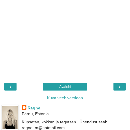
‹
›
Avaleht
Kuva veebiversioon
Ragne
Pärnu, Estonia
Küpsetan, kokkan ja tegutsen...Ühendust saab:
ragne_m@hotmail.com