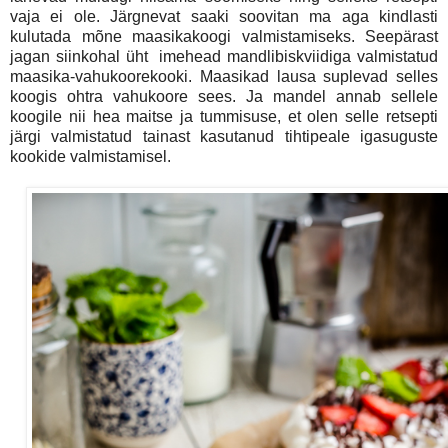
vaja ei ole. Järgnevat saaki soovitan ma aga kindlasti
kulutada mõne maasikakoogi valmistamiseks. Seepärast
jagan siinkohal üht imehead mandlibiskviidiga valmistatud
maasika-vahukoorekooki. Maasikad lausa suplevad selles
koogis ohtra vahukoore sees. Ja mandel annab sellele
koogile nii hea maitse ja tummisuse, et olen selle retsepti
järgi valmistatud tainast kasutanud tihtipeale igasuguste
kookide valmistamisel.