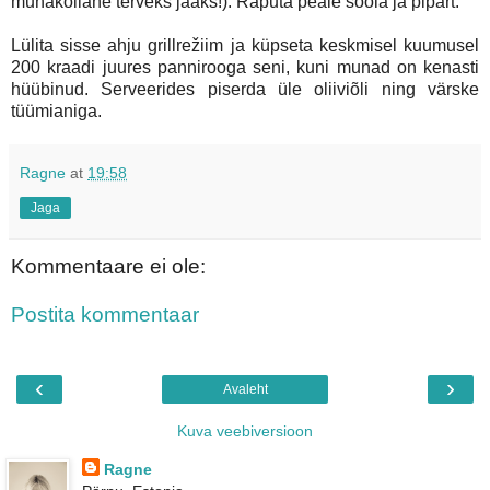
munakollane terveks jääks!). Raputa peale soola ja pipart.
Lülita sisse ahju grillrežiim ja küpseta keskmisel kuumusel
200 kraadi juures pannirooga seni, kuni munad on kenasti
hüübinud. Serveerides piserda üle oliiviõli ning värske
tüümianiga.
Ragne
at
19:58
Jaga
Kommentaare ei ole:
Postita kommentaar
‹
›
Avaleht
Kuva veebiversioon
Ragne