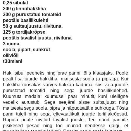
0,25 sibulat
200 g linnuhakkliha
300 g purustatud tomateid
peotäis basiilikulehti
50 g suitsujuustu, riivituna,
125 g tortiljakrõpse
peotäis tavalist juustu, riivituna
3 muna
soola, pipart, suhkrut
oliiviõli
tüümiani
Haki sibul peeneks ning prae pannil õlis klaasjaks. Poole
pealt lisa juurde hakkliha, maitsesta soola ja pipraga. Kui
hakkliha roosakas värvus hakkab kaduma, siis vala juurde
purustatud tomatid ning sega juurde basiilikulehed.
Kuumuta madalal kuumusel paar minutit, kuni üleliigne
vedelik aurustub. Sega seejärel sisse suitsujuust ning
maitsesta segu soola, pipra ja näpuotsatäie suhkruga. Tõsta
pann tulelt ning sega ettevaatlikult juurde tortiljakrõpsud.
Raputa peale riivitud tavalist juustu. Tee nüüd pannile
pisikesed pesad ning löö munad nendesse (jälgi, et