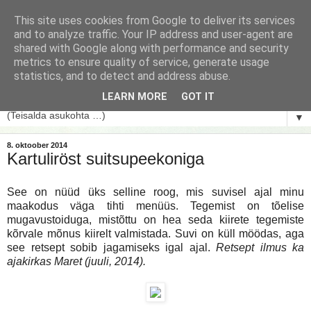
This site uses cookies from Google to deliver its services
and to analyze traffic. Your IP address and user-agent are
shared with Google along with performance and security
metrics to ensure quality of service, generate usage
statistics, and to detect and address abuse.
LEARN MORE
GOT IT
▼
8. oktoober 2014
Kartuliröst suitsupeekoniga
See on nüüd üks selline roog, mis suvisel ajal minu
maakodus väga tihti menüüs. Tegemist on tõelise
mugavustoiduga, mistõttu on hea seda kiirete tegemiste
kõrvale mõnus kiirelt valmistada. Suvi on küll möödas, aga
see retsept sobib jagamiseks igal ajal.
Retsept ilmus ka
ajakirkas Maret (juuli, 2014).