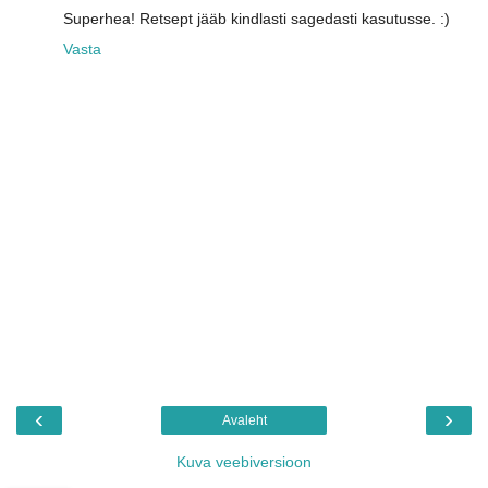
Superhea! Retsept jääb kindlasti sagedasti kasutusse. :)
Vasta
‹
›
Avaleht
Kuva veebiversioon