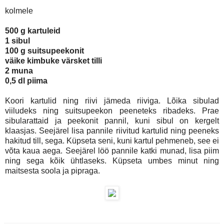
kolmele
500 g kartuleid
1 sibul
100 g suitsupeekonit
väike kimbuke värsket tilli
2 muna
0,5 dl piima
Koori kartulid ning riivi jämeda riiviga. Lõika sibulad
viiludeks ning suitsupeekon peeneteks ribadeks. Prae
sibularattaid ja peekonit pannil, kuni sibul on kergelt
klaasjas. Seejärel lisa pannile riivitud kartulid ning peeneks
hakitud till, sega. Küpseta seni, kuni kartul pehmeneb, see ei
võta kaua aega. Seejärel löö pannile katki munad, lisa piim
ning sega kõik ühtlaseks. Küpseta umbes minut ning
maitsesta soola ja pipraga.